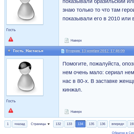
показывали бразильский или
знаю только то что там гер
показывали его в 2010 или в 
Гость
Наверх
Гость_Настасья
Вторник, 13 ноября 2012, 17:46:09
Помогите, пожалуйста, опо
нем очень мало: сериал нем
нас в 80-х. В заставке женщ
кинжал.
Гость
Наверх
1
«назад
Страницы
132
133
134
135
136
вперед»
19
Обратно в Се