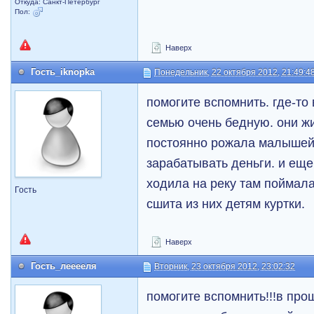
Откуда: Санкт-Петербург
Пол:
Наверх
Гость_iknopka
Понедельник, 22 октября 2012, 21:49:4
помогите вспомнить. где-то
семью очень бедную. они жи
постоянно рожала малышей
зарабатывать деньги. и еще
ходила на реку там поймала
Гость
сшита из них детям куртки.
Наверх
Гость_лееееля
Вторник, 23 октября 2012, 23:02:32
помогите вспомнить!!!в про