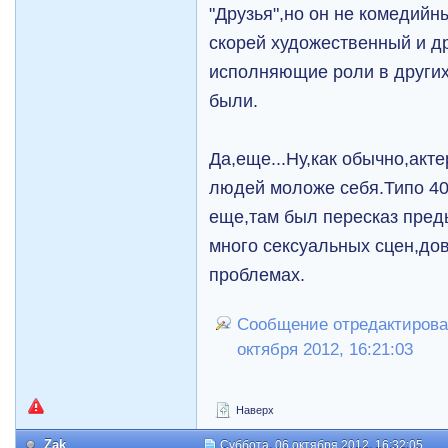
"Друзья",но он не комедийн
скорей художественный и д
исполняющие роли в других
были.
Да,еще...Ну,как обычно,акт
людей моложе себя.Типо 40
еще,там был пересказ пре
много сексуальных сцен,до
проблемах.
Сообщение отредактирова
октября 2012, 16:21:03
Наверх
Zak
Суббота, 06 октября 2012, 16:32:05