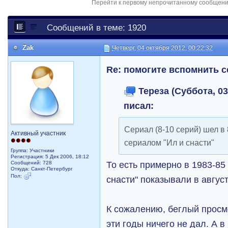
Перейти к первому непрочитанному сообщен
Сообщений в теме: 1920
Zak
Четверг, 04 октября 2012, 00:22:32
Re: помогите вспомнить 
Тереза (Суббота, 03
писал:
Сериал (8-10 серий) шел в 
Активный участник
сериалом "Ил и снасти"
Группа: Участники
Регистрация: 5 Дек 2006, 18:12
То есть примерно в 1983-85 
Сообщений: 728
Откуда: Санкт-Петербург
Пол:
снасти" показывали в август
К сожалению, беглый просм
эти годы ничего не дал. А 