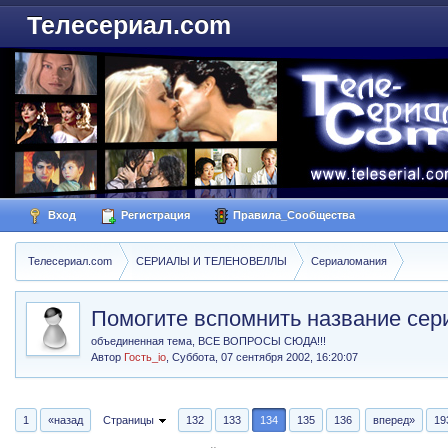
Телесериал.com
Вход
Регистрация
Правила_Сообщества
Телесериал.com
СЕРИАЛЫ И ТЕЛЕНОВЕЛЛЫ
Сериаломания
Помогите вспомнить название сер
объединенная тема, ВСЕ ВОПРОСЫ СЮДА!!!
Автор
Гость_io
,
Суббота, 07 сентября 2002, 16:20:07
1
«назад
Страницы
132
133
134
135
136
вперед»
19