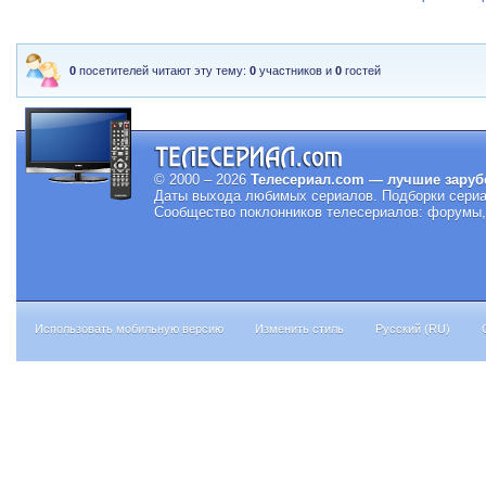
0
посетителей читают эту тему:
0
участников и
0
гостей
© 2000 – 2026
Телесериал.com — лучшие заруб
Даты выхода любимых сериалов.
Подборки сериа
Сообщество поклонников телесериалов: форумы, 
Использовать мобильную версию
Изменить стиль
Русский (RU)