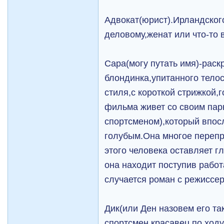
Адвокат(юрист).Ирландского
деловому,женат или что-то 
Сара(могу путать имя)-рас
блондинка,упитанного тело
стиля,с короткой стрижкой,
фильма живет со своим па
спортсменом),который впос
голубым.Она многое перепр
этого человека оставляет г
она находит поступив работа
случается роман с режиссе
Дик(или Ден назовем его та
спортсмен,красавец по ход