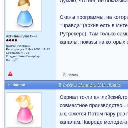
Думаю, что нет, не показыва
Сканы программы, на которы
"Правда" (архив есть в Инте
Рутрекере). Там только са
Активный участник
каналы, показы на которых 
Группа: Участники
Регистрация: 5 Дек 2006, 18:12
Сообщений: 728
Откуда: Санкт-Петербург
Пол:
Наверх
doome
Суббота, 06 октября 2012, 15:38:24
Сериал то-ли английский,то
совместное производство...
ых,кажется.Потом пару раз
каналам.Навроде молодежн