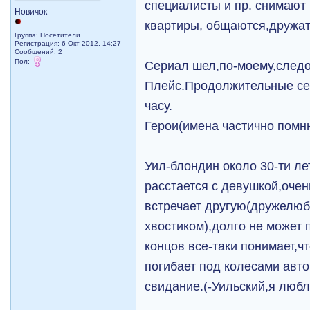
специалисты и пр. снимают 
Новичок
квартиры, общаются,дружат,
Группа: Посетители
Регистрация: 6 Окт 2012, 14:27
Сообщений: 2
Пол:
Сериал шел,по-моему,следо
Плейс.Продолжительные сер
часу.
Герои(имена частично помн
Уил-блондин около 30-ти л
расстается с девушкой,оче
встречает другую(дружелюб
хвостиком),долго не может п
концов все-таки понимает,ч
погибает под колесами авто
свидание.(-Уильский,я любл