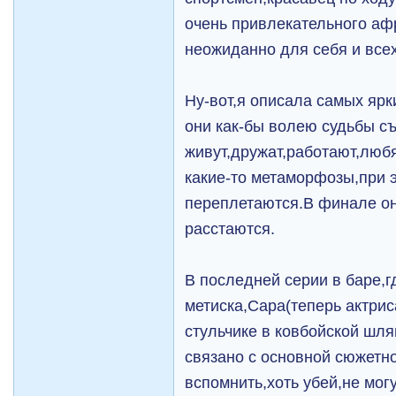
очень привлекательного аф
неожиданно для себя и всех
Ну-вот,я описала самых ярк
они как-бы волею судьбы с
живут,дружат,работают,любя
какие-то метаморфозы,при 
переплетаются.В финале он
расстаются.
В последней серии в баре,г
метиска,Сара(теперь актрис
стульчике в ковбойской шл
связано с основной сюжетн
вспомнить,хоть убей,не мог