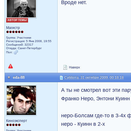
Вроде нет.
АВТОР ТЕМЫ
Магистр
Группа: Участники
Регистрация: 5 Янв 2008, 19:55
Сообщений: 32317
Откуда: Санкт-Петербург
Пол:
Наверх
eda-88
Суббота, 31 октября 2009, 00:18:18
А ты не смотрел вот эти па
Франко Неро, Энтони Куинн и
неро-Болсам где-то в 3-4х 
Киноэксперт
неро - Куинн в 2-х
Группа: Участники