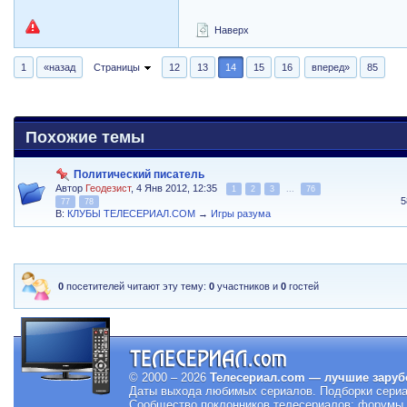
Наверх
1
«назад
Страницы
12
13
14
15
16
вперед»
85
Похожие темы
Политический писатель
Автор
Геодезист
, 4 Янв 2012, 12:35
1
2
3
...
76
5
77
78
В:
КЛУБЫ ТЕЛЕСЕРИАЛ.COM
→
Игры разума
0
посетителей читают эту тему:
0
участников и
0
гостей
© 2000 – 2026
Телесериал.com — лучшие заруб
Даты выхода любимых сериалов.
Подборки сериа
Сообщество поклонников телесериалов: форумы, 