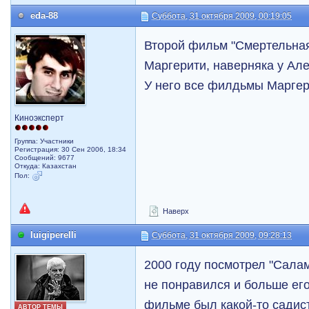
eda-88
Суббота, 31 октября 2009, 00:19:05
Второй фильм "Смертельная
Маргерити, наверняка у Алек
У него все филдьмы Маргер
Киноэксперт
Группа: Участники
Регистрация: 30 Сен 2006, 18:34
Сообщений: 9677
Откуда: Казахстан
Пол:
Наверх
luigiperelli
Суббота, 31 октября 2009, 09:28:13
2000 году посмотрел "Сала
не понравился и больше его
фильме был какой-то садист
АВТОР ТЕМЫ