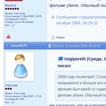
фильме убили. Обычный пол
Магистр
Группа: Участники
Регистрация: 5 Янв 2008, 19:55
Сообщение отредактировал 
Сообщений: 32317
Откуда: Санкт-Петербург
октября 2009, 09:29:32
Пол:
Наверх
romantik79
Суббота, 31 октября 2009, 09:34:44
luigiperelli (Среда, 
писал:
2000 году посмотрел "Сала
понравился и больше его н
Участник
фильме был какой-то садис
Группа: Участники
фильме убили. Обычный пол
Регистрация: 6 Янв 2007, 17:16
Сообщений: 380
Пол:
Но согласись это выглядел