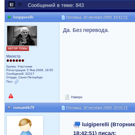
Сообщений в теме: 843
luigiperelli
Пятница, 30 октября 2009, 19:42:51
Да. Без перевода.
АВТОР ТЕМЫ
Магистр
Группа: Участники
Регистрация: 5 Янв 2008, 19:55
Сообщений: 32317
Откуда: Санкт-Петербург
Пол:
Наверх
romantik79
Пятница, 30 октября 2009, 20:55:21
luigiperelli (Вторни
18:42:51) писал: