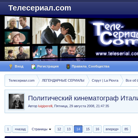
Телесериал.com
Вход
Регистрация
Правила_Сообщества
Телесериал.com
ЛЕГЕНДАРНЫЕ СЕРИАЛЫ
Спрут | La Piovra
Все об
Политический кинематограф Итал
Автор
luigiperelli
,
Пятница, 29 августа 2008, 21:47:35
1
«назад
Страницы
12
13
14
15
16
вперед»
85