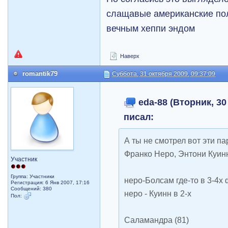
слащавые американские по
вечным хеппи эндом
Наверх
romantik79
Суббота, 31 октября 2009, 09:37:09
eda-88 (Вторник, 30
писал:
А ты не смотрел вот эти п
Франко Неро, Энтони Куинн и
Участник
Группа: Участники
неро-Болсам где-то в 3-4х
Регистрация: 6 Янв 2007, 17:16
Сообщений: 380
неро - Куинн в 2-х
Пол:
Саламандра (81)