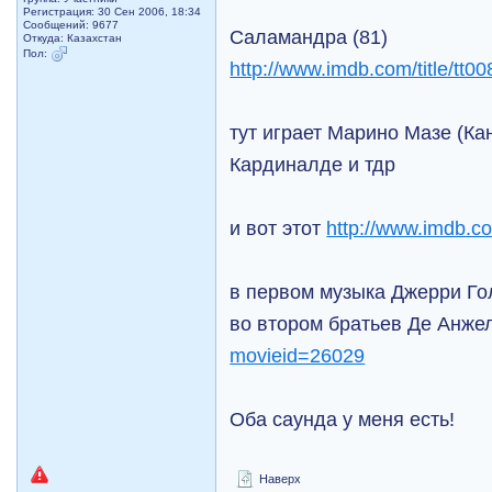
Регистрация: 30 Сен 2006, 18:34
Сообщений: 9677
Саламандра (81)
Откуда: Казахстан
Пол:
http://www.imdb.com/title/tt0
тут играет Марино Мазе (Ка
Кардиналде и тдр
и вот этот
http://www.imdb.co
в первом музыка Джерри Г
во втором братьев Де Анже
movieid=26029
Оба саунда у меня есть!
Наверх