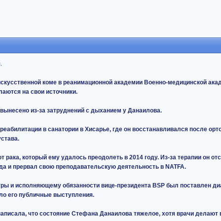
.
искусственной коме в реанимационной академии Военно-медицинской акад
лаются на свои источники.
вынесено из-за затруднений с дыханием у Данаилова.
 реабилитации в санатории в Хисарье, где он восстанавливался после ор
устава.
 рака, который ему удалось преодолеть в 2014 году. Из-за терапии он от
да и прервал свою преподавательскую деятельность в NATFA.
уры и исполняющему обязанности вице-президента BSP был поставлен ди
ло его публичные выступления.
аписала, что состояние Стефана Данаилова тяжелое, хотя врачи делают 