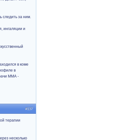
ь следить за ним.
, ингаляции и
скусственный
аходился в коме
профиле в
рачи ММА -
#137
ной терапии
через несколько