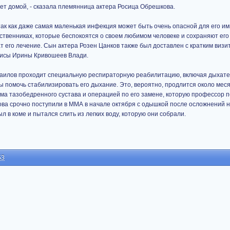
хочет домой, - сказала племянница актера Росица Обрешкова.
ак как даже самая маленькая инфекция может быть очень опасной для его и
твенниках, которые беспокоятся о своем любимом человеке и сохраняют его 
т его лечение. Сын актера Розен Цанков также был доставлен с кратким визи
трисы Ирины Кривошеев Влади.
аилов проходит специальную респираторную реабилитацию, включая дыхат
ы помочь стабилизировать его дыхание. Это, вероятно, продлится около меся
а тазобедренного сустава и операцией по его замене, которую профессор пе
ова срочно поступили в ММА в начале октября с одышкой после осложнений н
л в коме и пытался слить из легких воду, которую они собрали.
53