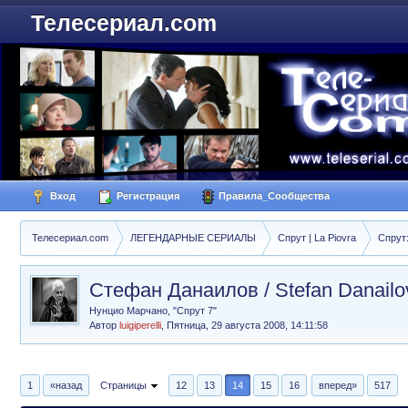
Телесериал.com
Вход
Регистрация
Правила_Сообщества
Телесериал.com
ЛЕГЕНДАРНЫЕ СЕРИАЛЫ
Спрут | La Piovra
Спрут
Стефан Данаилов / Stefan Danail
Нунцио Марчано, "Спрут 7"
Автор
luigiperelli
,
Пятница, 29 августа 2008, 14:11:58
1
«назад
Страницы
12
13
14
15
16
вперед»
517