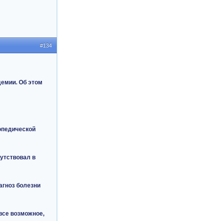
#134
емии. Об этом
топедической
сутствовал в
агноз болезни
все возможное,