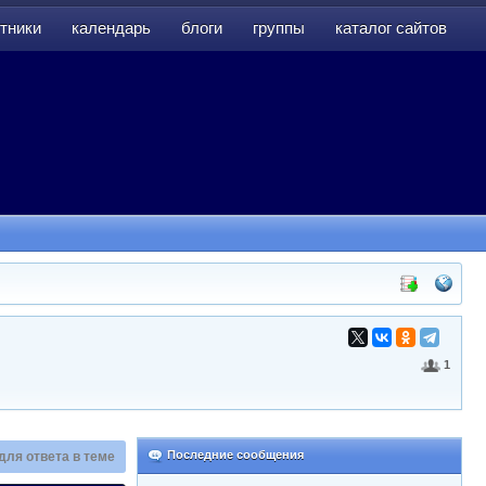
тники
календарь
блоги
группы
каталог сайтов
тники
календарь
блоги
группы
каталог сайтов
1
Последние сообщения
для ответа в теме