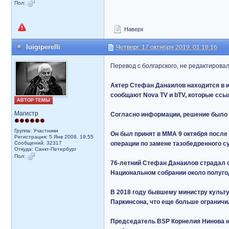
Пол:
Наверх
luigiperelli
Четверг, 17 октября 2019, 01:18:16
Перевод с болгарского, не редактировал
Актер Стефан Данаилов находится в 
сообщают Nova TV и bTV, которые ссы
АВТОР ТЕМЫ
Магистр
Согласно информации, решение было 
Группа: Участники
Он был принят в ММА 9 октября после
Регистрация: 5 Янв 2008, 19:55
Сообщений: 32317
операции по замене тазобедренного с
Откуда: Санкт-Петербург
Пол:
76-летний Стефан Данаилов страдал от
Национальном собрании около полуго
В 2018 году бывшему министру культ
Паркинсона, что еще больше ограничи
Председатель BSP Корнелия Нинова н