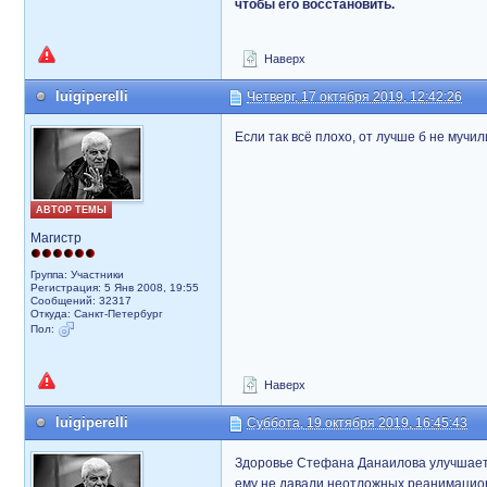
чтобы его восстановить.
Наверх
luigiperelli
Четверг, 17 октября 2019, 12:42:26
Если так всё плохо, от лучше б не мучи
АВТОР ТЕМЫ
Магистр
Группа: Участники
Регистрация: 5 Янв 2008, 19:55
Сообщений: 32317
Откуда: Санкт-Петербург
Пол:
Наверх
luigiperelli
Суббота, 19 октября 2019, 16:45:43
Здоровье Стефана Данаилова улучшаетс
ему не давали неотложных реанимационн