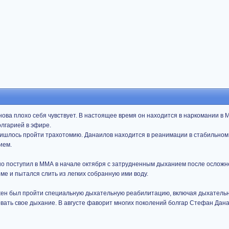
ова плохо себя чувствует. В настоящее время он находится в наркомании в 
лгарией в эфире.
ришлось пройти трахотомию. Данаилов находится в реанимации в стабильном
ием.
чно поступил в ММА в начале октября с затрудненным дыханием после осложн
оме и пытался слить из легких собранную ими воду.
лжен был пройти специальную дыхательную реабилитацию, включая дыхатель
овать свое дыхание. В августе фаворит многих поколений болгар Стефан Дан