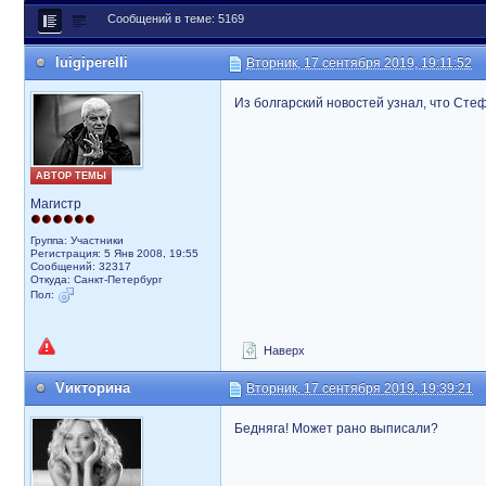
Сообщений в теме: 5169
luigiperelli
Вторник, 17 сентября 2019, 19:11:52
Из болгарский новостей узнал, что Стеф
АВТОР ТЕМЫ
Магистр
Группа: Участники
Регистрация: 5 Янв 2008, 19:55
Сообщений: 32317
Откуда: Санкт-Петербург
Пол:
Наверх
Vикторина
Вторник, 17 сентября 2019, 19:39:21
Бедняга! Может рано выписали?