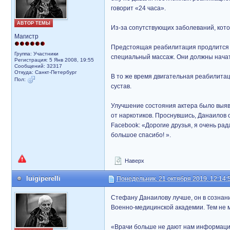
говорит «24 часа».
АВТОР ТЕМЫ
Из-за сопутствующих заболеваний, кото
Магистр
Предстоящая реабилитация продлится о
Группа: Участники
специальный массаж. Они должны начат
Регистрация: 5 Янв 2008, 19:55
Сообщений: 32317
Откуда: Санкт-Петербург
В то же время двигательная реабилитац
Пол:
сустав.
Улучшение состояния актера было выявл
от наркотиков. Проснувшись, Данаилов 
Facebook: «Дорогие друзья, я очень ра
большое спасибо! ».
Наверх
luigiperelli
Понедельник, 21 октября 2019, 12:14:
Стефану Данаилову лучше, он в сознани
Военно-медицинской академии. Тем не м
«Врачи больше не дают нам информации,