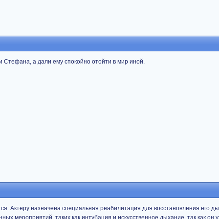
ли Стефана, а дали ему спокойно отойти в мир иной.
я. Актеру назначена специальная реабилитация для восстановления его ды
ых мероприятий, таких как интубация и искусственное дыхание, так как он 