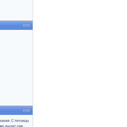
#135
#136
хания. С пятницы
уже дышит сам,