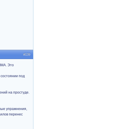
#139
ММА. Это
 состоянии под
ений на простуде.
ные упражнения,
аилов перенес