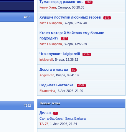
Туман перед рассветом.
368
Келли Хант
,
Сегодня, 08:20:33
#131
Худшие поступки любимых героев
176
Катя Очкарева
,
Вчера, 22:37:40
Кто из матерей Мейсона ему больше
подходит?
217
Катя Очкарева
,
Вчера, 13:55:29
Что слушает luigiperelli
2114
luigiperelli
,
Вчера, 13:38:32
Дорога в никуда
50
Angel Ren
,
Вчера, 09:41:37
Седьмая Болталка.
6047
Ekatterrina
,
6 Авг 2026, 21:20
Новые темы
#132
Дилан .
6
Санта-Барбара | Santa Barbara
ТА-76
, 1 Июл 2026, 21:24