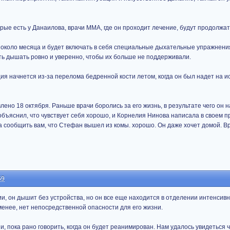
рые есть у Данаилова, врачи ММА, где он проходит лечение, будут продолжат
коло месяца и будет включать в себя специальные дыхательные упражнения
ь дышать ровно и уверенно, чтобы их больше не поддерживали.
ия начнется из-за перелома бедренной кости летом, когда он был надет на и
ено 18 октября. Раньше врачи боролись за его жизнь, в результате чего он н
объяснил, что чувствует себя хорошо, и Корнелия Нинова написала в своем 
да сообщить вам, что Стефан вышел из комы. хорошо. Он даже хочет домой. В
59
и, он дышит без устройства, но он все еще находится в отделении интенсив
енее, нет непосредственной опасности для его жизни.
 пока рано говорить, когда он будет реанимирован. Нам удалось увидеться 