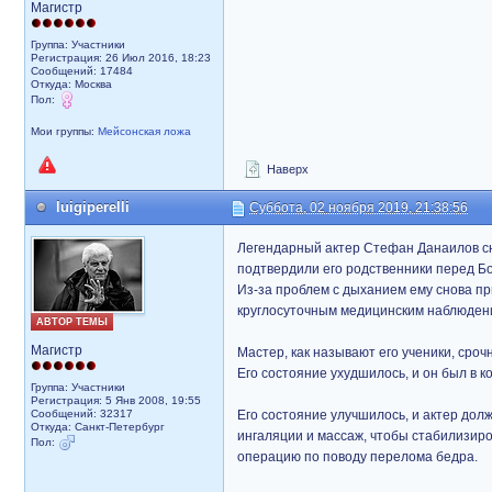
Магистр
Группа: Участники
Регистрация: 26 Июл 2016, 18:23
Сообщений: 17484
Откуда: Москва
Пол:
Мои группы:
Мейсонская ложа
Наверх
luigiperelli
Суббота, 02 ноября 2019, 21:38:56
Легендарный актер Стефан Данаилов сн
подтвердили его родственники перед Бо
Из-за проблем с дыханием ему снова п
круглосуточным медицинским наблюден
АВТОР ТЕМЫ
Магистр
Мастер, как называют его ученики, сро
Его состояние ухудшилось, и он был в к
Группа: Участники
Регистрация: 5 Янв 2008, 19:55
Сообщений: 32317
Его состояние улучшилось, и актер до
Откуда: Санкт-Петербург
ингаляции и массаж, чтобы стабилизир
Пол:
операцию по поводу перелома бедра.