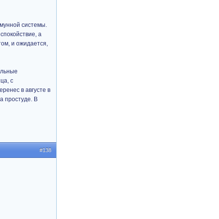
ммунной системы.
спокойствие, а
том, и ожидается,
ельные
ца, с
ренес в августе в
а простуде. В
#138