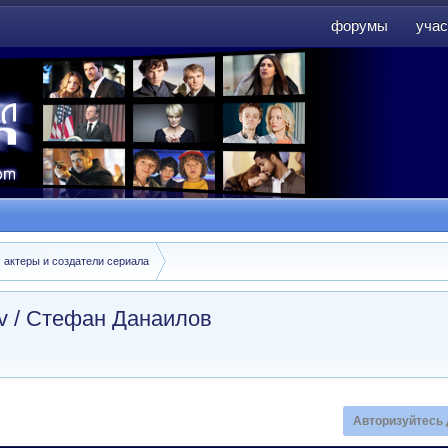
форумы
учас
форумы
учас
: актеры и создатели сериала
ov / Стефан Данаилов
Авторизуйтесь 