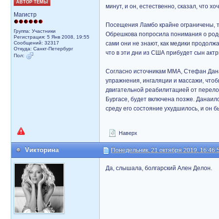
АВТОР ТЕМЫ
минут, и он, естественно, сказал, что 
Магистр
Посещения Ламбо крайне ограничены, т
Группа: Участники
Обрешкова попросила понимания о родс
Регистрация: 5 Янв 2008, 19:55
Сообщений: 32317
сами они не знают, как медики продолжа
Откуда: Санкт-Петербург
что в эти дни из США прибудет сын ак
Пол:
Согласно источникам ММА, Стефан Дан
упражнения, ингаляции и массажи, чтоб
двигательной реабилитацией от перелом
Бургасе, будет включена позже. Данаил
среду его состояние ухудшилось, и он бы
Наверх
Vикторина
Понедельник, 21 октября 2019, 16:46:
Да, слышала, болгарский Ален Делон.