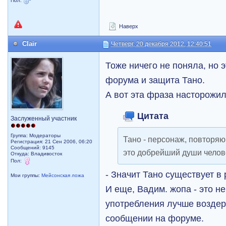
Пол:
Наверх
Clair
Четверг, 20 декабря 2012, 12:40:51
Тоже ничего не поняла, но 
форума и защита Тано.
А вот эта фраза насторожил
Цитата
Заслуженный участник
Группа: Модераторы
Тано - персонаж, повторяю
Регистрация: 21 Сен 2006, 06:20
Сообщений: 9145
это добрейший души челов
Откуда: Владивосток
Пол:
- Значит Тано существует в
Мои группы:
Мейсонская ложа
И еще, Вадим. жопа - это не
употребления лучше воздер
сообщении на форуме.