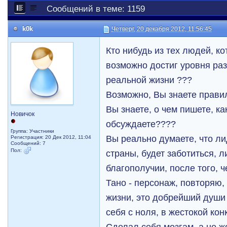
Сообщений в теме: 1159
k0k
Четверг, 20 декабря 2012, 11:56:45
Кто нибудь из тех людей, к
возможно достиг уровня раз
реальной жизни ???
Возможно, Вы знаете прави
Вы знаете, о чем пишете, к
Новичок
обсуждаете????
Группа: Участники
Вы реально думаете, что л
Регистрация: 20 Дек 2012, 11:04
Сообщений: 7
Пол:
страны, будет заботиться, 
благополучии, после того, 
Тано - персонаж, повторяю,
жизни, это добрейший души
себя с ноля, в жестокой кон
Сделал себя мозгам, а не ж