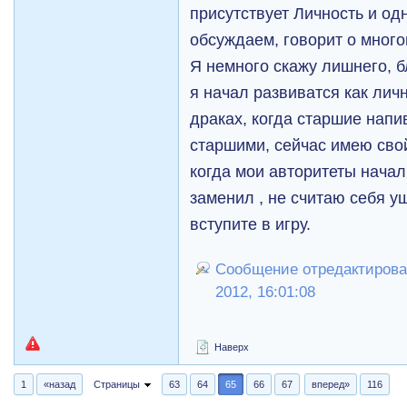
присутствует Личность и одн
обсуждаем, говорит о много
Я немного скажу лишнего, б
я начал развиватся как личн
драках, когда старшие напи
старшими, сейчас имею с
когда мои авторитеты начали
заменил , не считаю себя 
вступите в игру.
Сообщение отредактировал
2012, 16:01:08
Наверх
1
«назад
Страницы
63
64
65
66
67
вперед»
116