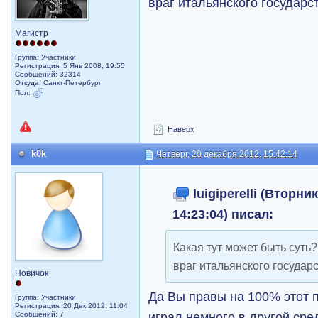
враг итальянского государс
Магистр
Группа: Участники
Регистрация: 5 Янв 2008, 19:55
Сообщений: 32314
Откуда: Санкт-Петербург
Пол:
Наверх
k0k
Четверг, 20 декабря 2012, 15:42:14
luigiperelli (Вторни
14:23:04) писал:
Какая тут может быть суть?
враг итальянского государс
Новичок
Да Вы правы на 100% этот п
Группа: Участники
Регистрация: 20 Дек 2012, 11:04
играл немного в другой сре
Сообщений: 7