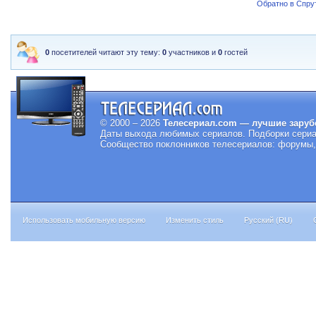
Обратно в Спрут
0
посетителей читают эту тему:
0
участников и
0
гостей
© 2000 – 2026
Телесериал.com — лучшие заруб
Даты выхода любимых сериалов.
Подборки сериа
Сообщество поклонников телесериалов: форумы, 
Использовать мобильную версию
Изменить стиль
Русский (RU)