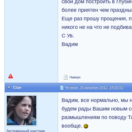
свой дом построить в глуби
более приятен чем праздны
Еще раз прошу прощения, пр
никого не на что не подбив
С Ув.
Вадим
Наверх
Clair
Четверг, 20 декабря 2012, 14:03:52
Вадим, все нормально, мы 
будем рады Вашим новым 
размышлениям по поводу Та
вообще.
Заслуженный участник