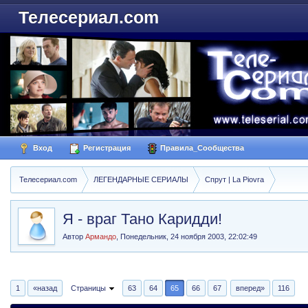
Телесериал.com
Вход
Регистрация
Правила_Сообщества
Телесериал.com
ЛЕГЕНДАРНЫЕ СЕРИАЛЫ
Спрут | La Piovra
Я - враг Тано Каридди!
Автор
Армандо
,
Понедельник, 24 ноября 2003, 22:02:49
1
«назад
Страницы
63
64
65
66
67
вперед»
116