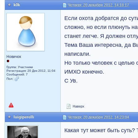
k0k
Четверг, 20 декабря 2012, 14:18:17
Если охота добратся до сути
сложно, но если плюнуть на
станет легче. Я должен отл
Тема Ваша интересна, да Вы
написали.
Новичок
Но только человек с целью 
Группа: Участники
ИМХО конечно.
Регистрация: 20 Дек 2012, 11:04
Сообщений: 7
Пол:
С Ув.
Наверх
luigiperelli
Четверг, 20 декабря 2012, 14:23:04
Какая тут может быть суть? 