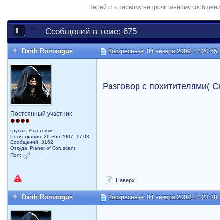
Перейти к первому непрочитанному сообщен
Сообщений в теме: 675
Darth Romangus
Воскресенье, 04 января 2009, 14:20:55
Разговор с похитителями( С
Постоянный участник
Группа: Участники
Регистрация: 26 Ноя 2007, 17:08
Сообщений: 3162
Откуда: Planet of Coruscant
Пол:
Наверх
Darth Romangus
Воскресенье, 04 января 2009, 14:23:38