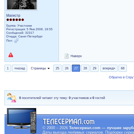
Магистр
Группа: Участники
Регистрация: 5 Янв 2008, 19:55
Сообщений: 32317
Откуда: Санкт-Петербург
Пол:
Наверх
1
«назад
Страницы
25
26
27
28
29
вперед»
68
Обратно в Спрут
0
посетителей читают эту тему:
0
участников и
0
гостей
© 2000 – 2026
Телесериал.com — лучшие заруб
Даты выхода любимых сериалов.
Подборки сериа