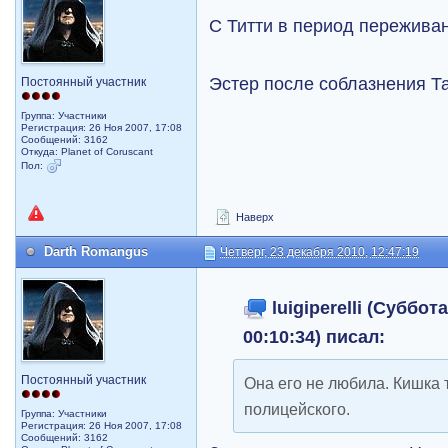
С Титти в период переживан
Эстер после соблазнения Т
Постоянный участник
Группа: Участники
Регистрация: 26 Ноя 2007, 17:08
Сообщений: 3162
Откуда: Planet of Coruscant
Пол:
Наверх
Darth Romangus
Четверг, 23 декабря 2010, 12:47:19
luigiperelli (Суббот
00:10:34) писал:
Постоянный участник
Она его не любила. Кишка 
полицейского.
Группа: Участники
Регистрация: 26 Ноя 2007, 17:08
Сообщений: 3162