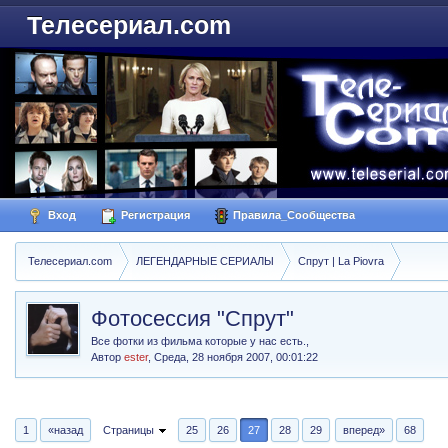
Телесериал.com
Вход
Регистрация
Правила_Сообщества
Телесериал.com
ЛЕГЕНДАРНЫЕ СЕРИАЛЫ
Спрут | La Piovra
Фотосессия "Спрут"
Все фотки из фильма которые у нас есть.,
Автор
ester
,
Среда, 28 ноября 2007, 00:01:22
1
«назад
Страницы
25
26
27
28
29
вперед»
68