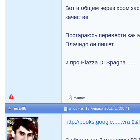
Вот в общем через хром за
качестве
Постараюсь перевести как 
Плачидо он пишет.....
и про Piazza Di Spagna ......
Наверх
eda-88
Вторник, 18 января 2011, 17:00:41
http://books.google......vra 2&
В общем тут 2 страницы 93-