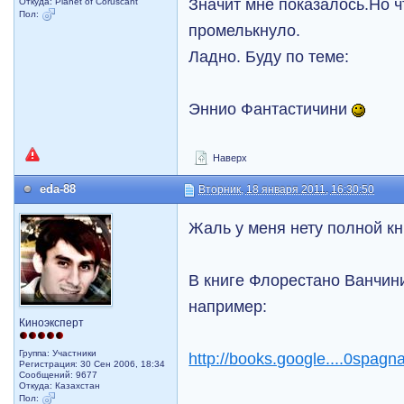
Значит мне показалось.Но ч
Откуда: Planet of Coruscant
Пол:
промелькнуло.
Ладно. Буду по теме:
Эннио Фантастичини
Наверх
eda-88
Вторник, 18 января 2011, 16:30:50
Жаль у меня нету полной кни
В книге Флорестано Ванчини
например:
Киноэксперт
Группа: Участники
http://books.google....0spagn
Регистрация: 30 Сен 2006, 18:34
Сообщений: 9677
Откуда: Казахстан
Пол: