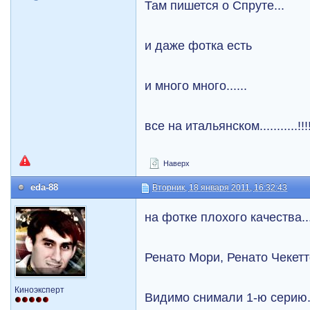
Там пишется о Спруте...
и даже фотка есть
и много много......
все на итальянском...........!!!!!
Наверх
eda-88
Вторник, 18 января 2011, 16:32:43
на фотке плохого качества..
Ренато Мори, Ренато Чекетто
Киноэксперт
Видимо снимали 1-ю серию.