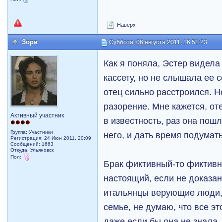
Наверх
Зора
Суббота, 06 августа 2011, 16:51:23
Как я поняла, Эстер видел
кассету, но не слышала ее 
отец сильно расстроился. Н
разорение. Мне кажется, от
Активный участник
в известность, раз она пош
Группа: Участники
него, и дать время подумать
Регистрация: 24 Июн 2011, 20:09
Сообщений: 1663
Откуда: Ульяновск
Пол:
Брак фиктивный-то фиктивн
настоящий, если не доказа
итальянцы верующие люди, 
семье, не думаю, что все эт
даже если бы она не знала,