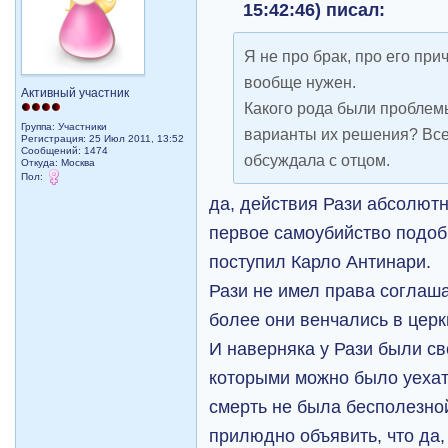
15:42:46) писал:
Я не про брак, про его при
вообще нужен.
Активный участник
Какого рода были проблемы
Группа: Участники
варианты их решения? Все 
Регистрация: 25 Июл 2011, 13:52
Сообщений: 1474
обсуждала с отцом.
Откуда: Москва
Пол:
да, действия Рази абсолютн
первое самоубийство подобн
поступил Карло Антинари.
Рази не имел права соглашат
более они венчались в церк
И наверняка у Рази были св
которыми можно было уехать
смерть не была бесполезно
прилюдно объявить, что да,