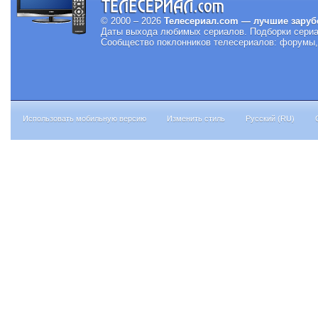
© 2000 – 2026
Телесериал.com — лучшие заруб
Даты выхода любимых сериалов.
Подборки сериа
Сообщество поклонников телесериалов: форумы, 
Использовать мобильную версию
Изменить стиль
Русский (RU)