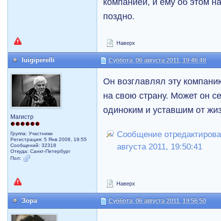
компанией, и ему об этом н
поздно.
Наверх
luigiperelli
Суббота, 06 августа 2011, 19:46:48
Он возглавлял эту компанию
на свою страну. Может он с
одиноким и уставшим от жи
Магистр
Сообщение отредактировал 
Группа: Участники
Регистрация: 5 Янв 2008, 19:55
августа 2011, 19:50:41
Сообщений: 32318
Откуда: Санкт-Петербург
Пол:
Наверх
Зора
Суббота, 06 августа 2011, 19:56:50