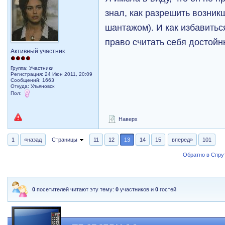
знал, как разрешить возник
шантажом). И как избавитьс
право считать себя достой
Активный участник
Группа: Участники
Регистрация: 24 Июн 2011, 20:09
Сообщений: 1663
Откуда: Ульяновск
Пол:
Наверх
1
«назад
Страницы
11
12
13
14
15
вперед»
101
Обратно в Спрут
0
посетителей читают эту тему:
0
участников и
0
гостей