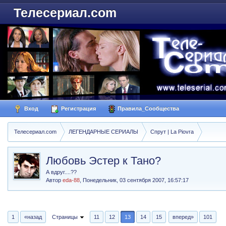
Телесериал.com
Вход
Регистрация
Правила_Сообщества
Телесериал.com
ЛЕГЕНДАРНЫЕ СЕРИАЛЫ
Спрут | La Piovra
Любовь Эстер к Тано?
А вдруг....??
Автор
eda-88
,
Понедельник, 03 сентября 2007, 16:57:17
1
«назад
Страницы
11
12
13
14
15
вперед»
101