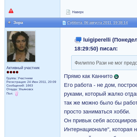
Наверх
Зора
Суббота, 06 августа 2011, 19:38:14
luigiperelli (Понеде
18:29:50) писал:
Филиппо Рази не мог предс
Активный участник
Прямо как Каннито
Группа: Участники
Регистрация: 24 Июн 2011, 20:09
Его работа - не дом, постр
Сообщений: 1663
Откуда: Ульяновск
руками, который жалко отда
Пол:
так же можно было бы работ
просто заниматься хобби.
Он привык себя ассоцииров
Интернационале", которая н