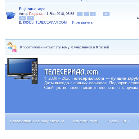
Ещё одна игра
Автор
Геодезист
, 1 Янв 2010, 05:58
1
2
3
...
45
4
46
47
В:
КЛУБЫ ТЕЛЕСЕРИАЛ.COM
→
Игры разума
0
посетителей читают эту тему:
0
участников и
0
гостей
© 2000 – 2026
Телесериал.com — лучшие заруб
Даты выхода любимых сериалов.
Подборки сериа
Сообщество поклонников телесериалов: форумы, 
Использовать мобильную версию
Изменить стиль
Русский (RU)