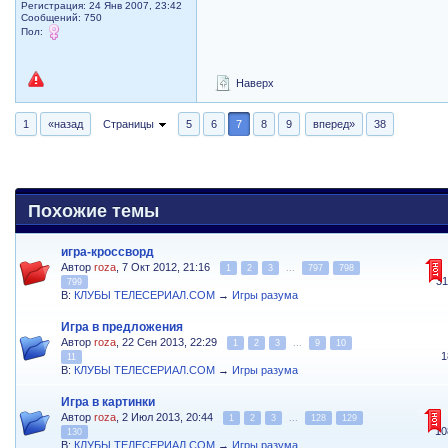
Регистрация: 24 Янв 2007, 23:42
Сообщений: 750
Пол:
Наверх
1
«назад
Страницы
5
6
7
8
9
вперед»
38
Похожие темы
игра-кроссворд
Автор
roza
, 7 Окт 2012, 21:16
1
2
3
...
797
798
3
799
В:
КЛУБЫ ТЕЛЕСЕРИАЛ.COM
→
Игры разума
Игра в предложения
Автор
roza
, 22 Сен 2013, 22:29
1
2
3
...
9
10
1
11
В:
КЛУБЫ ТЕЛЕСЕРИАЛ.COM
→
Игры разума
Игра в картинки
Автор
roza
, 2 Июл 2013, 20:44
1
2
3
...
128
129
10
130
В:
КЛУБЫ ТЕЛЕСЕРИАЛ.COM
→
Игры разума