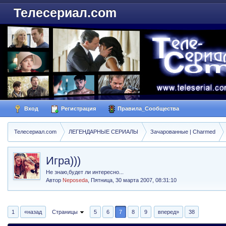
Телесериал.com
Вход
Регистрация
Правила_Сообщества
Телесериал.com
ЛЕГЕНДАРНЫЕ СЕРИАЛЫ
Зачарованные | Charmed
Игра)))
Не знаю,будет ли интересно...
Автор
Neposeda
,
Пятница, 30 марта 2007, 08:31:10
1
«назад
Страницы
5
6
7
8
9
вперед»
38