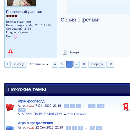
Постоянный участник
Серия с феями!
Группа: Участники
Регистрация: 2 Мар 2007, 17:53
Сообщений: 2781
Откуда: Реутов
Пол:
Наверх
1
«назад
Страницы
4
5
6
7
8
вперед»
38
Похожие темы
игра-кроссворд
Автор
roza
, 7 Окт 2012, 21:16
1
2
3
...
797
798
31
799
В:
КЛУБЫ ТЕЛЕСЕРИАЛ.COM
→
Игры разума
Игра в предложения
Автор
roza
, 22 Сен 2013, 22:29
1
2
3
...
9
10