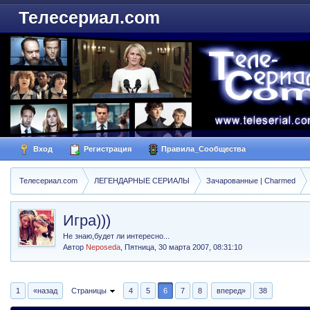
Телесериал.com
Вход
Регистрация
Правила_Сообщества
Телесериал.com
ЛЕГЕНДАРНЫЕ СЕРИАЛЫ
Зачарованные | Charmed
Игра)))
Не знаю,будет ли интересно...
Автор
Neposeda
,
Пятница, 30 марта 2007, 08:31:10
1
«назад
Страницы
4
5
6
7
8
вперед»
38