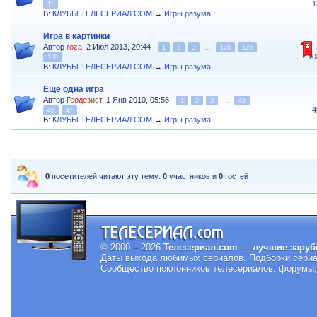
1
11
В:
КЛУБЫ ТЕЛЕСЕРИАЛ.COM
→
Игры разума
Игра в картинки
Автор
roza
, 2 Июл 2013, 20:44
1
2
3
...
128
129
10
130
В:
КЛУБЫ ТЕЛЕСЕРИАЛ.COM
→
Игры разума
Ещё одна игра
Автор
Геодезист
, 1 Янв 2010, 05:58
1
2
3
...
45
4
46
47
В:
КЛУБЫ ТЕЛЕСЕРИАЛ.COM
→
Игры разума
0
посетителей читают эту тему:
0
участников и
0
гостей
© 2000 – 2026
Телесериал.com — лучшие заруб
Даты выхода любимых сериалов.
Подборки сериа
Сообщество поклонников телесериалов: форумы, 