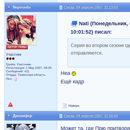
Neposeda
Среда, 04 апреля 2007, 11:13:03
Nati (Понедельник, 
10:01:52) писал:
Серия во втором сезоне гд
АВТОР ТЕМЫ
отправляются.
Участник
Группа: Участники
Регистрация: 1 Мар 2007, 09:35
Сообщений: 411
Неа
Откуда: Тюменская область
Пол:
Ещё кадр
Наверх
Дженифер
Среда, 04 апреля 2007, 11:16:04
Может та, где Прю притвор