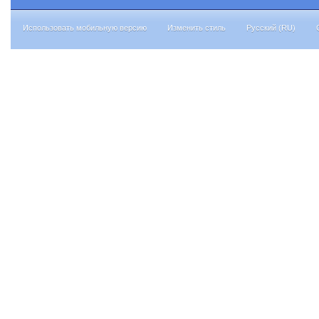
Использовать мобильную версию
Изменить стиль
Русский (RU)