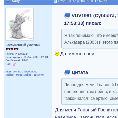
Sally
Суббота, 12 июня 2010, 17:57:53
VUV1981 (Суббота, 
17:53:33) писал:
Я так понимаю, что имееют
Альказара (2003) и этого п
Заслуженный участник
Да, именно они.
Группа: Участники
Регистрация: 19 Апр 2005, 12:10
Сообщений: 9148
Пол:
Цитата
Мои группы:
С Любовью...
Мейсон-Мэри,Мейсон-Джулия
Лично для меня Главный Го
появления там Лэйна, в к
"закончился" смертью Кам
Для меня Главный Госпиталь
наверное...закончится, если