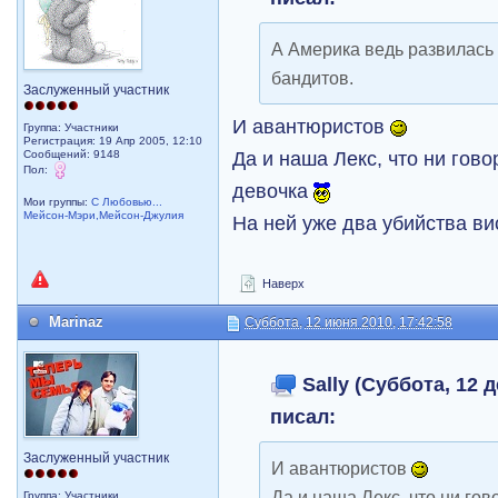
А Америка ведь развилась 
бандитов.
Заслуженный участник
И авантюристов
Группа: Участники
Регистрация: 19 Апр 2005, 12:10
Да и наша Лекс, что ни гово
Сообщений: 9148
Пол:
девочка
Мои группы:
С Любовью...
Мейсон-Мэри,Мейсон-Джулия
На ней уже два убийства вис
Наверх
Marinaz
Суббота, 12 июня 2010, 17:42:58
Sally (Суббота, 12 д
писал:
Заслуженный участник
И авантюристов
Да и наша Лекс, что ни гов
Группа: Участники