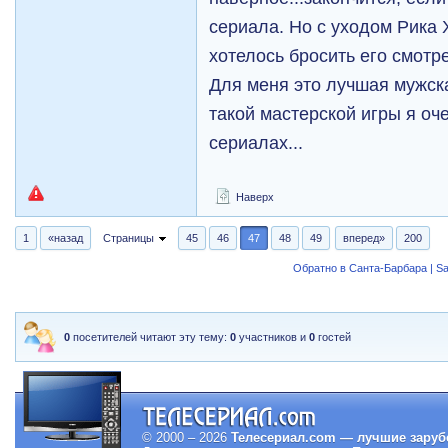
сериала. Но с уходом Рика 
хотелось бросить его смотре
Для меня это лучшая мужская
такой мастерской игры я оч
сериалах...
Наверх
1
«назад
Страницы
45
46
47
48
49
вперед»
200
Обратно в Санта-Барбара | Sa
0
посетителей читают эту тему:
0
участников и
0
гостей
© 2000 – 2026
Телесериал.com — лучшие заруб