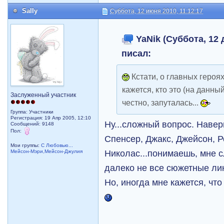
Sally
Суббота, 12 июня 2010, 11:12:17
YaNik (Суббота, 12 
писал:
Кстати, о главных героях
кажется, кто это (на данны
Заслуженный участник
честно, запуталась...
Группа: Участники
Регистрация: 19 Апр 2005, 12:10
Ну...сложный вопрос. Навер
Сообщений: 9148
Пол:
Спенсер, Джакс, Джейсон, Р
Мои группы:
С Любовью...
Николас...понимаешь, мне с
Мейсон-Мэри,Мейсон-Джулия
далеко не все сюжетные л
Но, иногда мне кажется, что