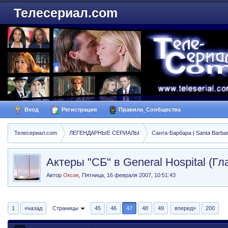
Телесериал.com
Вход
Регистрация
Правила_Сообщества
Телесериал.com
ЛЕГЕНДАРНЫЕ СЕРИАЛЫ
Санта-Барбара | Santa Barba
Актеры "СБ" в General Hospital (Г
Автор
Оксик
,
Пятница, 16 февраля 2007, 10:51:43
1
«назад
Страницы
45
46
47
48
49
вперед»
200