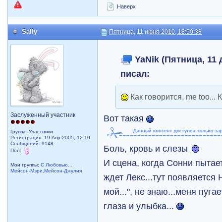
Наверх
Sally
Пятница, 11 июня 2010, 18:50:38
YaNik (Пятница, 11 
писал:
Как говорится, me too... 
Заслуженный участник
Вот такая
Группа: Участники
Регистрация: 19 Апр 2005, 12:10
Сообщений: 9148
Боль, кровь и слезы
Пол:
И сцена, когда Сонни пытает
Мои группы:
С Любовью...
Мейсон-Мэри,Мейсон-Джулия
ждет Лекс...тут появляется 
мой...", не знаю...меня пуга
глаза и улыбка...