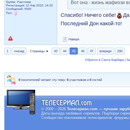
Вот она - жизнь мафиози в
Группа: Участники
Регистрация: 12 Апр 2010, 14:32
Сообщений: 5040
Пол:
Спасибо! Ничего себе!
Да 
Последний Дон какой-то!
Наверх
1
«назад
Страницы
43
44
45
46
47
вперед»
200
Обратно в Санта-Барбара | Sa
0
посетителей читают эту тему:
0
участников и
0
гостей
© 2000 – 2026
Телесериал.com — лучшие заруб
Даты выхода любимых сериалов.
Подборки сериа
Сообщество поклонников телесериалов: форумы, 