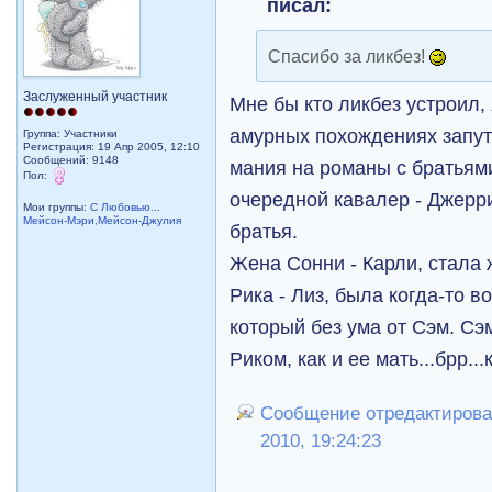
писал:
Спасибо за ликбез!
Заслуженный участник
Мне бы кто ликбез устроил, 
амурных похождениях запу
Группа: Участники
Регистрация: 19 Апр 2005, 12:10
Сообщений: 9148
мания на романы с братьям
Пол:
очередной кавалер - Джерри 
Мои группы:
С Любовью...
Мейсон-Мэри,Мейсон-Джулия
братья.
Жена Сонни - Карли, стала
Рика - Лиз, была когда-то 
который без ума от Сэм. Сэм
Риком, как и ее мать...брр.
Сообщение отредактировал
2010, 19:24:23