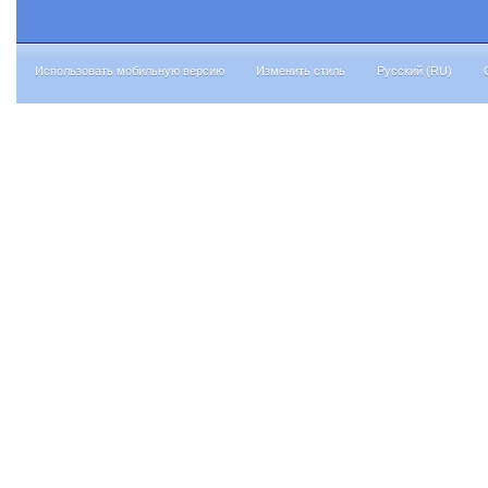
Использовать мобильную версию
Изменить стиль
Русский (RU)