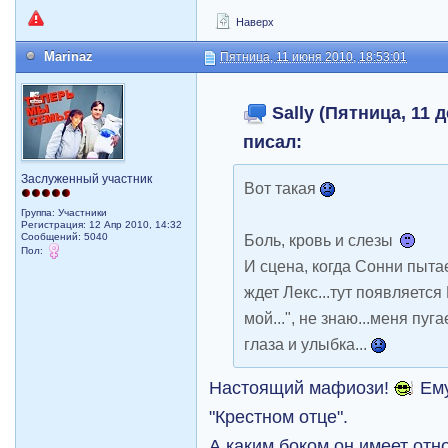
Наверх
Marinaz
Пятница, 11 июня 2010, 18:53:01
Sally (Пятница, 11 д
писал:
Заслуженный участник
Вот такая
Группа: Участники
Регистрация: 12 Апр 2010, 14:32
Сообщений: 5040
Боль, кровь и слезы
Пол:
И сцена, когда Сонни пытае
ждет Лекс...тут появляется
мой...", не знаю...меня пуг
глаза и улыбка...
Настоящий мафиози!
Ему
"Крестном отце".
А каким боком он имеет отн