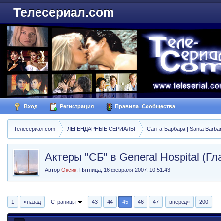
Телесериал.com
Вход
Регистрация
Правила_Сообщества
Телесериал.com
ЛЕГЕНДАРНЫЕ СЕРИАЛЫ
Санта-Барбара | Santa Barba
Актеры "СБ" в General Hospital (Г
Автор
Оксик
,
Пятница, 16 февраля 2007, 10:51:43
1
«назад
Страницы
43
44
45
46
47
вперед»
200