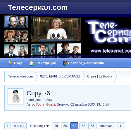
Телесериал.com
Вход
Регистрация
Правила_Сообщества
Телесериал.com
ЛЕГЕНДАРНЫЕ СЕРИАЛЫ
Спрут | La Piovra
Спрут-6
последняя тайна
Автор
Гость_Guest
,
Вторник, 02 декабря 2003, 19:45:14
1
«назад
Страницы
49
50
51
52
53
вперед»
111