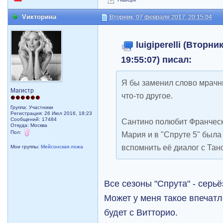
Vикторина
Вторник, 07 февраля 2017, 20:15:04
luigiperelli (Вторн
19:55:07) писал:
Я бы заменил слово мрачн
Магистр
что-то другое.
Группа: Участники
Регистрация: 26 Июл 2016, 18:23
Сообщений: 17484
Сантино полюбит Франческу
Откуда: Москва
Пол:
Мария и в "Спруте 5" была 
вспомнить её диалог с Тан
Мои группы:
Мейсонская ложа
Все сезоны "Спрута" - серьё
Может у меня такое впечатле
будет с Витторио.