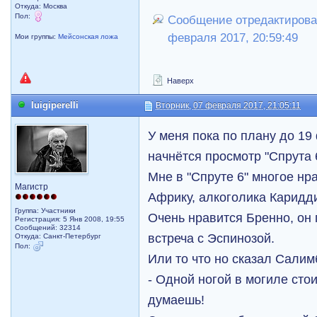
Откуда: Москва
Пол:
Сообщение отредактировал
февраля 2017, 20:59:49
Мои группы:
Мейсонская ложа
Наверх
luigiperelli
Вторник, 07 февраля 2017, 21:05:11
У меня пока по плану до 19 
начнётся просмотр "Спрута 
Мне в "Спруте 6" многое нра
Магистр
Африку, алкоголика Каридд
Группа: Участники
Очень нравится Бренно, он 
Регистрация: 5 Янв 2008, 19:55
Сообщений: 32314
встреча с Эспинозой.
Откуда: Санкт-Петербург
Пол:
Или то что но сказал Салим
- Одной ногой в могиле стои
думаешь!