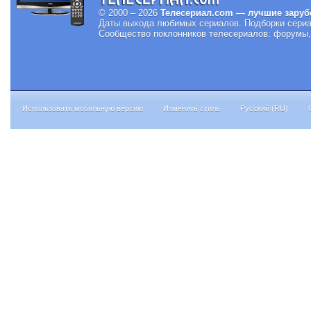
© 2000 – 2026
Телесериал.com — лучшие заруб
Даты выхода любимых сериалов.
Подборки сериа
Сообщество поклонников телесериалов: форумы, 
Использовать мобильную версию
Изменить стиль
Русский (RU)