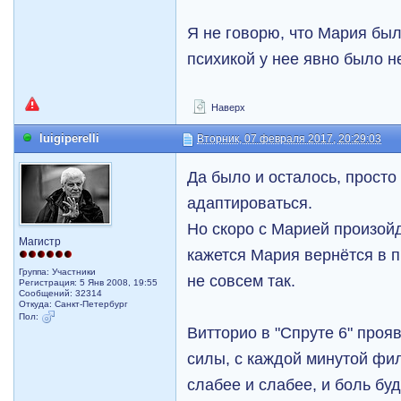
Я не говорю, что Мария была
психикой у нее явно было не
Наверх
luigiperelli
Вторник, 07 февраля 2017, 20:29:03
Да было и осталось, прост
адаптироваться.
Но скоро с Марией произойд
Магистр
кажется Мария вернётся в п
Группа: Участники
не совсем так.
Регистрация: 5 Янв 2008, 19:55
Сообщений: 32314
Откуда: Санкт-Петербург
Пол:
Витторио в "Спруте 6" проя
силы, с каждой минутой фи
слабее и слабее, и боль бу