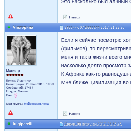
Это насколько был алчный 
Наверх
Vикторина
Вторник, 07 февраля 2017, 21:32:36
Если я сейчас посмотрю хот
(фильмов), то пересматрива
меня и так в жизни всего мн
насколько долго просмотр з
Магистр
К Африке как-то равнодушна
Группа: Участники
Мне ближе цивилизация во 
Регистрация: 26 Июл 2016, 18:23
Сообщений: 17484
Откуда: Москва
Пол:
Мои группы:
Мейсонская ложа
Наверх
luigiperelli
Среда, 08 февраля 2017, 08:35:45