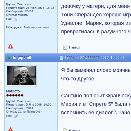
Группа: Участники
девочку у матери, для меня 
Регистрация: 26 Июл 2016, 18:23
Сообщений: 17484
Тони Сперандео хорошо игра
Откуда: Москва
Пол:
Удивляет Мария, которая из
Мои группы:
Мейсонская ложа
превратилась в разумного ч
Наверх
luigiperelli
Вторник, 07 февраля 2017, 19:55:07
Я бы заменил слово мрачны
что-то другое.
Магистр
Сантино полюбит Франческу 
Группа: Участники
Мария и в "Спруте 5" была н
Регистрация: 5 Янв 2008, 19:55
Сообщений: 32314
вспомнить её диалог с Тано
Откуда: Санкт-Петербург
Пол:
Наверх