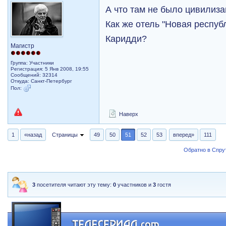
А что там не было цивилиз
Как же отель "Новая респуб
Каридди?
Магистр
Группа: Участники
Регистрация: 5 Янв 2008, 19:55
Сообщений: 32314
Откуда: Санкт-Петербург
Пол:
Наверх
1
«назад
Страницы
49
50
51
52
53
вперед»
111
Обратно в Спрут
3
посетителя читают эту тему:
0
участников и
3
гостя