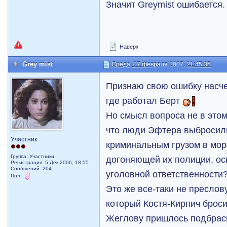
Значит Greymist ошибается
Наверх
Grey mist
Среда, 07 февраля 2007, 21:45:35
Признаю свою ошибку насче
где работал Берт
Но смысл вопроса не в этом
что люди Эфтера выбросил
Участник
криминальным грузом в мор
Группа: Участники
догоняющей их полиции, ос
Регистрация: 5 Дек 2006, 18:55
Сообщений: 204
уголовной ответственности
Пол:
Это же все-таки не преслов
который Костя-Кирпич броси
Жеглову пришлось подбрасы