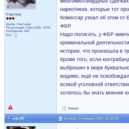
многомиллиардных сделках
наркотиков, которые тот пр
Участник
Комиссар узнал об этом от 
Группа: Участники
ФБР.
Регистрация: 5 Дек 2006, 18:55
Сообщений: 204
Надо полагать, у ФБР имел
Пол:
криминальной деятельности
истории, что произошла в тр
Кроме того, если контрабан
выброшен в море буквально 
видимо, ещё не освобожда
всякой уголовной ответствен
хотелось бы знать мнение ю
Наверх
eda-88
Четверг, 25 января 2007, 13:59:36