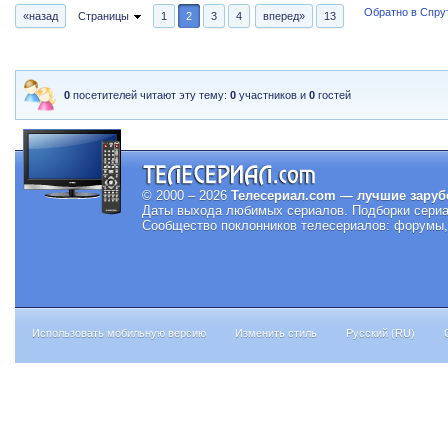
Обратно в Спрут
«назад
Страницы
1
2
3
4
вперед»
13
0
посетителей читают эту тему:
0
участников и
0
гостей
© 2000 – 2026
Телесериал.com — лучшие заруб
Даты выхода любимых сериалов.
Подборки сериа
Сообщество поклонников телесериалов: форумы, 
Использовать мобильную версию
Изменить стиль
Русский (RU)