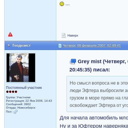
...
Наверх
Геодезист
Четверг, 08 февраля 2007, 02:49:41
Grey mist (Четверг,
20:45:35) писал:
Но смысл вопроса не в этом
Постоянный участник
люди Эфтера выбросили а
грузом в море прямо на гл
Группа: Участники
Регистрация: 22 Янв 2006, 14:43
Сообщений: 3902
освобождает Эфтера от уг
Откуда: Новосибирск
Пол:
Для начала автомобиль мло
Ну и за Юфтером наверняка