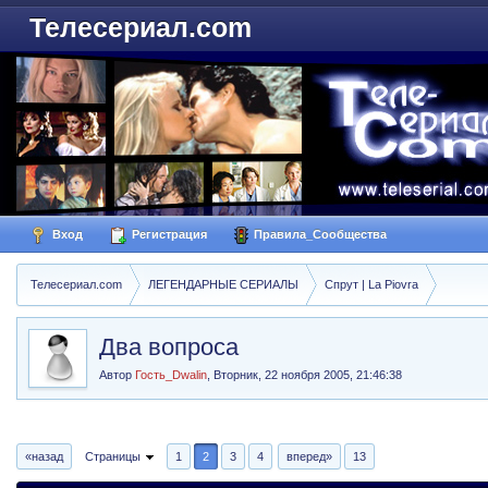
Телесериал.com
Вход
Регистрация
Правила_Сообщества
Телесериал.com
ЛЕГЕНДАРНЫЕ СЕРИАЛЫ
Спрут | La Piovra
Два вопроса
Автор
Гость_Dwalin
,
Вторник, 22 ноября 2005, 21:46:38
«назад
Страницы
1
2
3
4
вперед»
13