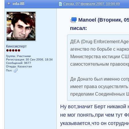
eda-88
Среда, 07 февраля 2007, 10:04:49
Manoel (Вторник, 05
писал:
ДЕА (Drug Enforcement Agen
Киноэксперт
агенство по борьбе с нарк
Министерства юстиции США
Группа: Участники
Регистрация: 30 Сен 2006, 18:34
Сообщений: 9677
самостоятельным правоох
Откуда: Казахстан
Пол:
Де Донато был именно сот
имеет права осуществлять
пределами Соединённых Ш
Ну вот,значит Берт никако
не мог понять,при чем тут 
указывается,что он сотрудн