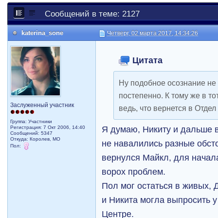
Сообщений в теме: 2127
katerina_sone
Четверг, 02 марта 2017, 14:34:26
Цитата
Ну подобное осознание не 
постепенно. К тому же в т
Заслуженный участник
ведь, что вернется в Отдел
Группа: Участники
Я думаю, Никиту и дальше 
Регистрация: 7 Окт 2006, 14:40
Сообщений: 5347
Откуда: Королев, МО
не навалились разные обст
Пол:
вернулся Майкл, для начала
ворох проблем.
Пол мог остаться в живых, 
и Никита могла выпросить у
Центре.