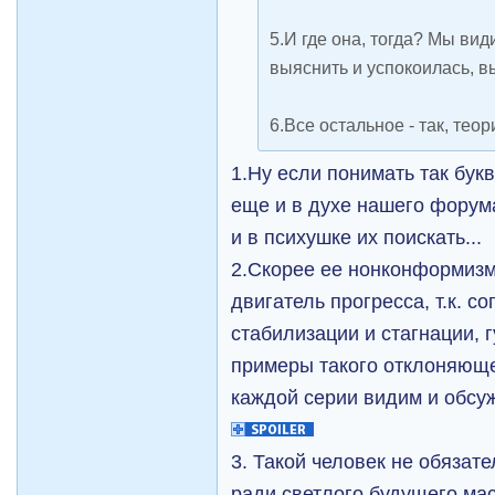
5.И где она, тогда? Мы вид
выяснить и успокоилась, в
6.Все остальное - так, теор
1.Ну если понимать так бук
еще и в духе нашего форума
и в психушке их поискать...
2.Скорее ее нонконформизм
двигатель прогресса, т.к. с
стабилизации и стагнации, 
примеры такого отклоняющ
каждой серии видим и обсу
3. Такой человек не обязат
ради светлого будущего масс