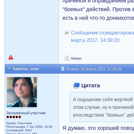
причиной и оправданием ра
"боевых" действий. Против
есть в ней что-то донкихотов
Сообщение отредактировал 
марта 2017, 14:39:20
Наверх
katerina_sone
Четверг, 02 марта 2017, 17:46:59
Цитата
А ощущение себя жертвой 
этом случае, ну и причино
Заслуженный участник
впоследствии "боевых" де
Группа: Участники
Я думаю, это хороший повод
Регистрация: 7 Окт 2006, 14:40
Сообщений: 5347
Откуда: Королев, МО