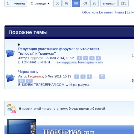
1
«назад
Страницы
66
67
68
69
70
вперед»
213
Обратно в Ее звали Никита | La 
Похожие темы
Репутация участников форума: за что ставят
"плюсы" и "минусы"
1
Автор
Happiness
, 25 мая 2014, 15:52
1
2
3
4
В:
ГОРЯЧАЯ ЛИНИЯ
→
Техподдержка Телесериал.com
Через пять
Автор
Геодезист
, 5 Фев 2011, 15:19
1
2
3
...
65
5
66
67
В:
КЛУБЫ ТЕЛЕСЕРИАЛ.COM
→
Игры разума
0
посетителей читают эту тему:
0
участников и
0
гостей