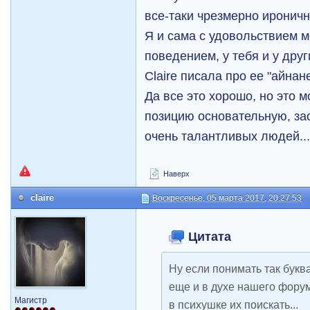
все-таки чрезмерно ироничн
Я и сама с удовольствием м
поведением, у тебя и у дру
Claire писала про ее "айнане
Да все это хорошо, но это м
позицию основательную, за
очень талантливых людей...
Наверх
claire
Воскресенье, 05 марта 2017, 20:27:53
Цитата
Ну если понимать так букв
еще и в духе нашего форум
Магистр
в психушке их поискать...