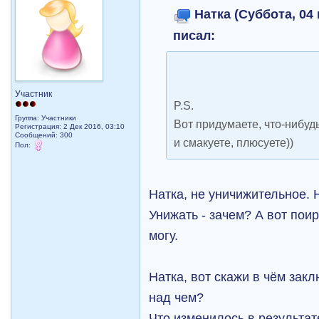
Натка (Суббота, 04 
писал:
Участник
P.S.
Группа: Участники
Вот придумаете, что-нибуд
Регистрация: 2 Дек 2016, 03:10
Сообщений: 300
и смакуете, плюсуете))
Пол:
Натка, не уничижительное. 
Унижать - зачем? А вот пои
могу.
Натка, вот скажи в чём зак
над чем?
Что изменилось в результа