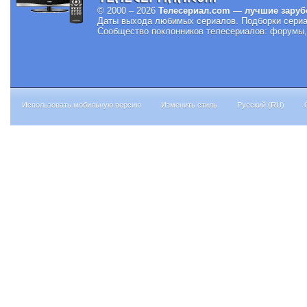
© 2000 – 2026
Телесериал.com — лучшие заруб
Даты выхода любимых сериалов.
Подборки сериа
Сообщество поклонников телесериалов: форумы, 
Использовать мобильную версию
Изменить стиль
Русский (RU)