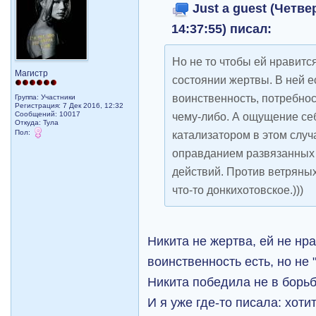
Just a guest (Четве
14:37:55) писал:
Но не то чтобы ей нравитс
Магистр
состоянии жертвы. В ней 
воинственность, потребнос
Группа: Участники
Регистрация: 7 Дек 2016, 12:32
Сообщений: 10017
чему-либо. А ощущение се
Откуда: Тула
Пол:
катализатором в этом случа
оправданием развязанных 
действий. Против ветряных
что-то донкихотовское.)))
Никита не жертва, ей не нр
воинственность есть, но не 
Никита победила не в борь
И я уже где-то писала: хоти