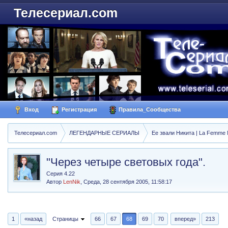
Телесериал.com
Вход
Регистрация
Правила_Сообщества
Телесериал.com
ЛЕГЕНДАРНЫЕ СЕРИАЛЫ
Ее звали Никита | La Femme N
"Через четыре световых года".
Серия 4.22
Автор
LenNik
,
Среда, 28 сентября 2005, 11:58:17
1
«назад
Страницы
66
67
68
69
70
вперед»
213