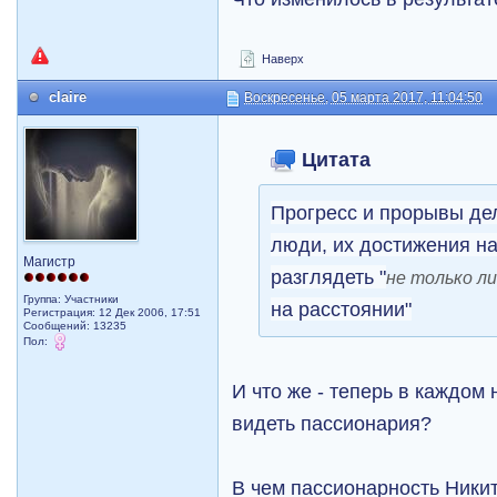
Наверх
claire
Воскресенье, 05 марта 2017, 11:04:50
Цитата
Прогресс и прорывы де
люди, их достижения на
Магистр
разглядеть "
не только л
Группа: Участники
на расстоянии"
Регистрация: 12 Дек 2006, 17:51
Сообщений: 13235
Пол:
И что же - теперь в каждом
видеть пассионария?
В чем пассионарность Никит