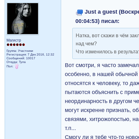
Just a guest (Воскр
00:04:53) писал:
Натка, вот скажи в чём за
Магистр
над чем?
Что изменилось в результ
Группа: Участники
Регистрация: 7 Дек 2016, 12:32
Сообщений: 10017
Откуда: Тула
Вот смотри, я часто замеча
Пол:
особенно, в нашей обычной 
относятся к человеку, то да
пытаются объяснить с приме
неординарность в другом ч
могут искренне признать, о
связями, хитрожопостью, на
т.п...
Смогу ли я тебе что-то ново