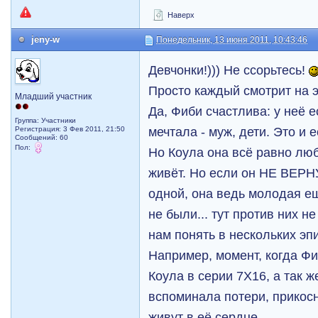
Наверх
jeny-w
Понедельник, 13 июня 2011, 10:43:46
Девчонки!))) Не ссорьтесь!
Просто каждый смотрит на э
Младший участник
Да, Фиби счастлива: у неё е
Группа: Участники
мечтала - муж, дети. Это и 
Регистрация: 3 Фев 2011, 21:50
Сообщений: 60
Пол:
Но Коула она всё равно люб
живёт. Но если он НЕ ВЕРНУ
одной, она ведь молодая е
не были... тут против них н
нам понять в нескольких э
Например, момент, когда Ф
Коула в серии 7Х16, а так ж
вспоминала потери, прикосн
живут в её сердце.