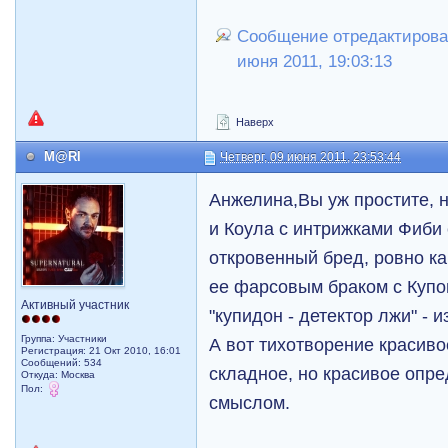
Сообщение отредактировал
июня 2011, 19:03:13
Наверх
M@RI
Четверг, 09 июня 2011, 23:53:44
Анжелина,Вы уж простите, 
и Коула с интрижками Фиби 
откровенный бред, ровно ка
ее фарсовым браком с Купо
Активный участник
"купидон - детектор лжи" - и
Группа: Участники
А вот тихотворение красиво
Регистрация: 21 Окт 2010, 16:01
Сообщений: 534
складное, но красивое опр
Откуда: Москва
Пол:
смыслом.