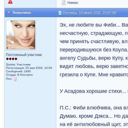
Наверх
Анжелина
Пятница, 10 июня 2011, 10:07:08
Эх, не любите вы Фиби... Ва
несчастную, страдающую, 
чем принять счастливую, в
переродившуюся без Коула.
Постоянный участник
ангелу Судьбы, верю Купу, 
Группа: Участники
видит любовь, верю заветно
Регистрация: 25 мая 2006, 16:09
Сообщений: 2490
грезила о Купе. Мне нравит
Откуда: В Контакте
Пол:
У Асадова хорошие стихи...
П.С.: Фиби влюбчива, она в
Думаю, кроме Дэкса... Но д
на её антилюбовный щит, э