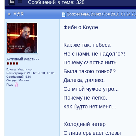
Сообщений в теме: 328
M@RI
Воскресенье, 24 октября 2010, 01:24:20
Фиби о Коуле
Как же так, небеса
Не с нами, не надолго?!
Активный участник
Почему счастья нить
Группа: Участники
Была такою тонкой?
Регистрация: 21 Окт 2010, 16:01
Сообщений: 534
Далека, далеко,
Откуда: Москва
Пол:
Со мной чужое утро...
Почему не легко,
Как будто нет меня...
Холодный ветер
С лица срывает слезы