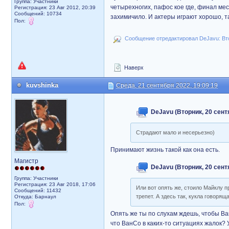
Группа: Участники
четырехногих, пафос кое где, финал мес
Регистрация: 23 Авг 2012, 20:39
Сообщений: 10734
захимичило. И актеры играют хорошо, та
Пол:
Сообщение отредактировал DeJavu: Втор
Наверх
kuvshinka
Среда, 21 сентября 2022, 19:09:19
DeJavu (Вторник, 20 сент
Страдают мало и несерьезно)
Принимают жизнь такой как она есть.
Магистр
DeJavu (Вторник, 20 сент
Группа: Участники
Регистрация: 23 Авг 2018, 17:06
Или вот опять же, стоило Майклу п
Сообщений: 11432
трепет. А здесь так, кукла говоряща
Откуда: Барнаул
Пол:
Опять же ты по слухам ждешь, чтобы Ва
что ВанСо в каких-то ситуациях жалок? 