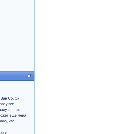
#5
 Ван Со. Он
разу все
залу, просто
 Может ещё меня
кажу, что
ак в