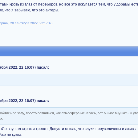
тами кровь из глаз от переборов, но все это искупается тем, что у дорамы ест
к, что я забываю, что это актеры.
ник, 20 сентября 2022, 22:17:46
ября 2022, 22:16:07) писал:
ября 2022, 22:16:07) писал:
ройтись по залу, просто появиться, как атмосфера менялась, вот он мог внушать, и ув
я.
нСо внушал страх и трепет. Допусти мысль, что слухи преувеличены и лживы.
Уже не кукла.