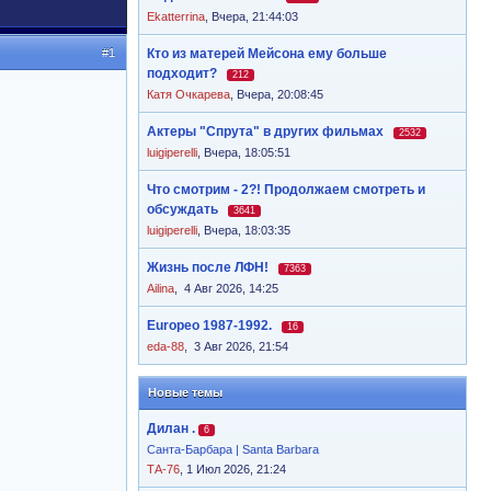
Ekatterrina
,
Вчера, 21:44:03
#1
Кто из матерей Мейсона ему больше
подходит?
212
Катя Очкарева
,
Вчера, 20:08:45
Актеры "Спрута" в других фильмах
2532
luigiperelli
,
Вчера, 18:05:51
Что смотрим - 2?! Продолжаем смотреть и
обсуждать
3641
luigiperelli
,
Вчера, 18:03:35
Жизнь после ЛФН!
7363
Ailina
,
4 Авг 2026, 14:25
Europeo 1987-1992.
16
eda-88
,
3 Авг 2026, 21:54
Новые темы
Дилан .
6
Санта-Барбара | Santa Barbara
ТА-76
, 1 Июл 2026, 21:24