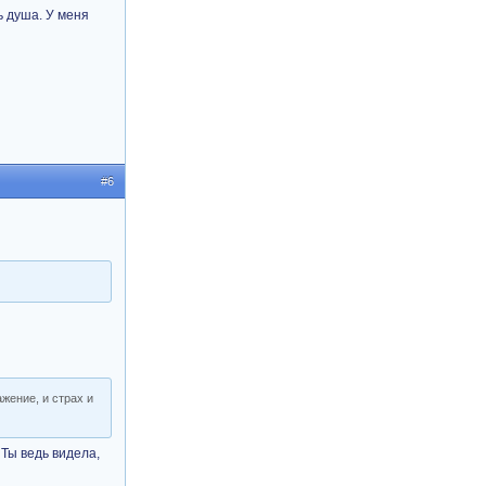
ь душа. У меня
#6
ажение, и страх и
 Ты ведь видела,