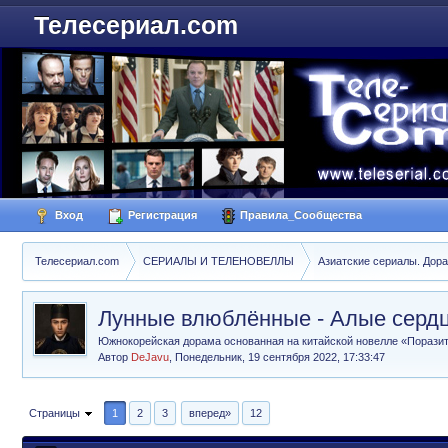
Телесериал.com
Вход
Регистрация
Правила_Сообщества
Телесериал.com
СЕРИАЛЫ И ТЕЛЕНОВЕЛЛЫ
Азиатские сериалы. Дорам
Лунные влюблённые - Алые сердц
Южнокорейская дорама основанная на китайской новелле «Поразит
Автор
DeJavu
,
Понедельник, 19 сентября 2022, 17:33:47
Страницы
1
2
3
вперед»
12