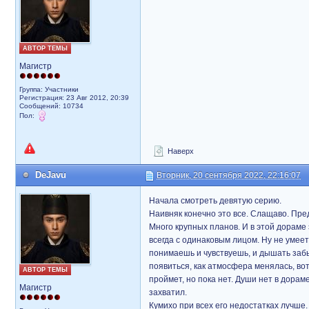
АВТОР ТЕМЫ
Магистр
Группа: Участники
Регистрация: 23 Авг 2012, 20:39
Сообщений: 10734
Пол:
Наверх
DeJavu
Вторник, 20 сентября 2022, 22:16:07
Начала смотреть девятую серию.
Наивняк конечно это все. Слащаво. Пре
Много крупных планов. И в этой дораме 
всегда с одинаковым лицом. Ну не умеет 
понимаешь и чувствуешь, и дышать забы
появиться, как атмосфера менялась, вот
АВТОР ТЕМЫ
проймет, но пока нет. Души нет в дораме
Магистр
захватил.
Кумихо при всех его недостатках лучше