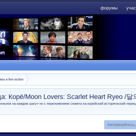
форумы
учас
форумы
учас
ы и live-action
а: Корё/Moon Lovers: Scarlet Heart Rye
ельное на каждом шагу» но с переложением сюжета на корейский исторический перио
Авторизуйтесь 