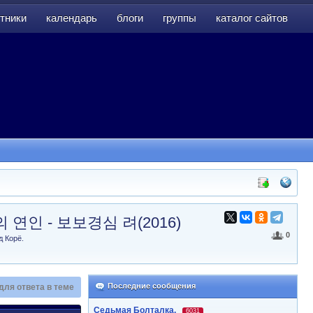
тники
календарь
блоги
группы
каталог сайтов
тники
календарь
блоги
группы
каталог сайтов
o /달의 연인 - 보보경심 려(2016)
0
д Корё.
Последние сообщения
для ответа в теме
Седьмая Болталка.
6031