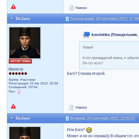
Наверх
DeJavu
Понедельник, 19 сентября 2022, 17:49
kuvshinka (Понедельник, 
Урааа!
А кто тринадцатый принц, я забыла
АВТОР ТЕМЫ
Он тут есть?
Магистр
Багэ? Справа второй.
Группа: Участники
Регистрация: 23 Авг 2012, 20:39
Сообщений: 10734
Пол:
Наверх
DeJavu
Вторник, 20 сентября 2022, 22:02:07
Или Бэга?
Может и не он справа))) В общем тот, кт