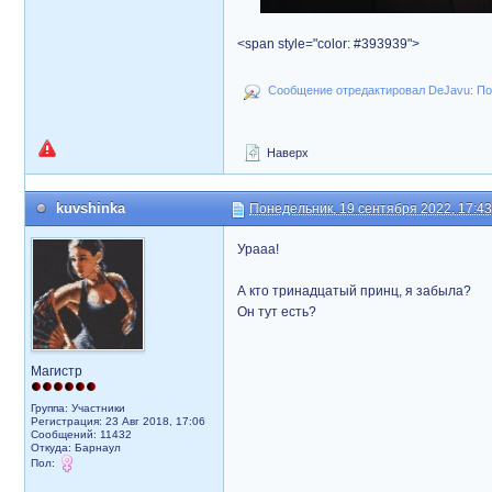
<span style="color: #393939">
Сообщение отредактировал DeJavu: Пон
Наверх
kuvshinka
Понедельник, 19 сентября 2022, 17:43
Урааа!
А кто тринадцатый принц, я забыла?
Он тут есть?
Магистр
Группа: Участники
Регистрация: 23 Авг 2018, 17:06
Сообщений: 11432
Откуда: Барнаул
Пол: