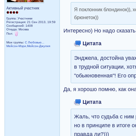
Активный участник
Я поклонник блондинок)), 
брюнеток))
Группа: Участники
Регистрация: 21 Сен 2013, 19:59
Сообщений: 1408
Интересно) Но надо сказать 
Откуда: Москва
Пол:
Цитата
Мои группы:
С Любовью...
Мейсон-Мэри,Мейсон-Джулия
Энджела, достойна ува
в трудной ситуации, хот
"обыкновенная"! Его оп
Да, я хорошо помню, как он
Цитата
Жаль, что судьба с ним
но в принципе в итоге 
правда ли?)))