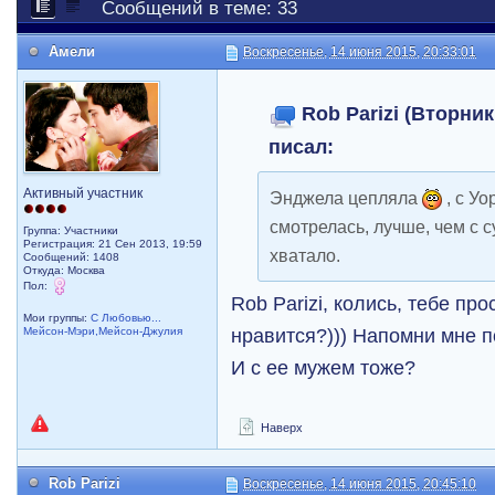
Сообщений в теме: 33
Амели
Воскресенье, 14 июня 2015, 20:33:01
Rob Parizi (Вторник
писал:
Активный участник
Энджела цепляла
, с У
смотрелась, лучше, чем с с
Группа: Участники
Регистрация: 21 Сен 2013, 19:59
хватало.
Сообщений: 1408
Откуда: Москва
Пол:
Rob Parizi, колись, тебе пр
Мои группы:
С Любовью...
нравится?))) Напомни мне п
Мейсон-Мэри,Мейсон-Джулия
И с ее мужем тоже?
Наверх
Rob Parizi
Воскресенье, 14 июня 2015, 20:45:10