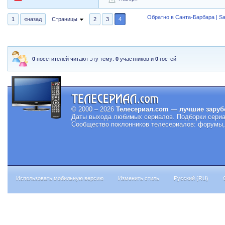
Обратно в Санта-Барбара | Sa
1
«назад
Страницы
2
3
4
0
посетителей читают эту тему:
0
участников и
0
гостей
© 2000 – 2026
Телесериал.com — лучшие заруб
Даты выхода любимых сериалов.
Подборки сериа
Сообщество поклонников телесериалов: форумы, 
Использовать мобильную версию
Изменить стиль
Русский (RU)