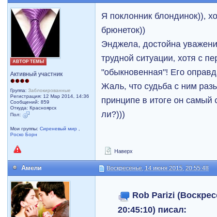
Я поклонник блондинок)), х
брюнеток))
Энджела, достойна уважени
трудной ситуации, хотя с п
АВТОР ТЕМЫ
"обыкновенная"! Его оправд
Активный участник
Жаль, что судьба с ним раз
Группа:
Заблокированные
Регистрация: 12 Мар 2014, 14:36
принципе в итоге он самый 
Сообщений: 859
Откуда: Красноярск
ли?)))
Пол:
Мои группы:
Сиреневый мир
,
Роско Борн
Наверх
Амели
Воскресенье, 14 июня 2015, 20:55:48
Rob Parizi (Воскрес
20:45:10) писал: