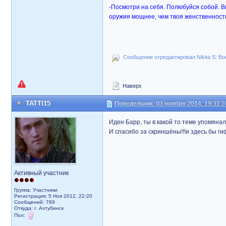
-Посмотри на себя. Полюбуйся собой. В
оружия мощнее, чем твоя женственность
Сообщение отредактировал Nikita S: Во
Наверх
TATTI15
Понедельник, 03 ноября 2014, 19:31:2
Иден Барр, ты в какой то теме упомянал
И спасибо за скриншёны!!!и здесь бы 
Активный участник
Группа: Участники
Регистрация: 5 Ноя 2012, 22:20
Сообщений: 789
Откуда: г. Ахтубинск
Пол: