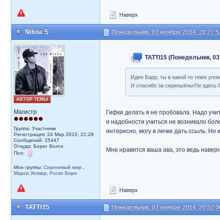
Наверх
Nikita S
Понедельник, 03 ноября 2014, 20:27:5
TATTI15 (Понедельник, 03
Иден Барр, ты в какой то теме упо
И спасибо за скриншёны!!!и здес
АВТОР ТЕМЫ
Магистр
Гифки делать я не пробовала. Надо учи
и надобности учиться не возникало бол
Группа: Участники
интересно, могу в личке дать ссыль. Но
Регистрация: 24 Мар 2010, 21:29
Сообщений: 25447
Откуда: Берег Волги
Мне нравится ваша ава, это ведь навер
Пол:
Мои группы:
Сиреневый мир
,
Марси Уолкер
,
Роско Борн
Наверх
TATTI15
Понедельник, 03 ноября 2014, 20:52:0