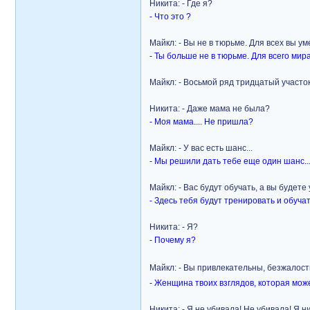
Никита: - Где я?
- Что это ?
Майкл: - Вы не в тюрьме. Для всех вы у
- Ты больше не в тюрьме. Для всего мир
Майкл: - Восьмой ряд тридцатый участок
Никита: - Даже мама не была?
- Моя мама.... Не пришла?
Майкл: - У вас есть шанс...
- Мы решили дать тебе еще один шанс..
Майкл: - Вас будут обучать, а вы будете
- Здесь тебя будут тренировать и обуча
Никита: - Я?
- Почему я?
Майкл: - Вы привлекательны, безжалос
- Женщина твоих взглядов, которая може
Никита: - Я не убивала! Не убивала! Я н