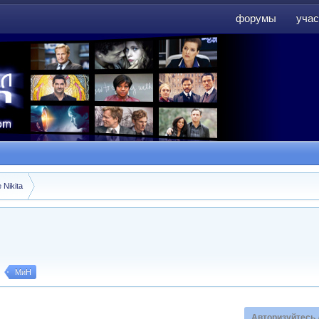
форумы
учас
форумы
учас
 Nikita
МиН
Авторизуйтесь 