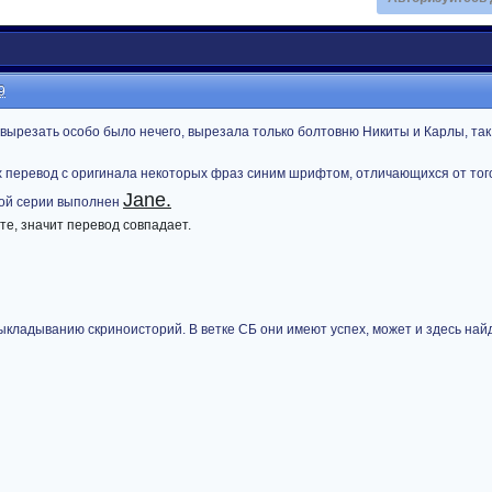
9
 вырезать особо было нечего, вырезала только болтовню Никиты и Карлы, так
ах перевод с оригинала некоторых фраз синим шрифтом, отличающихся от тог
Jane.
той серии выполнен
те, значит перевод совпадает.
ыкладыванию скриноисторий. В ветке СБ они имеют успех, может и здесь найд