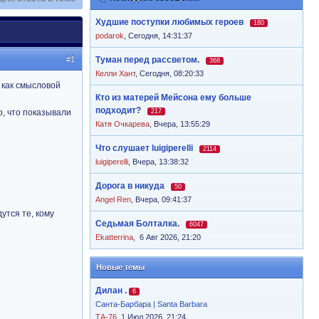
Худшие поступки любимых героев
180
podarok
,
Сегодня, 14:31:37
#1
Туман перед рассветом.
368
Келли Хант
,
Сегодня, 08:20:33
 как смысловой
Кто из матерей Мейсона ему больше
подходит?
о, что показывали
217
Катя Очкарева
,
Вчера, 13:55:29
Что слушает luigiperelli
2114
luigiperelli
,
Вчера, 13:38:32
Дорога в никуда
50
Angel Ren
,
Вчера, 09:41:37
утся те, кому
Седьмая Болталка.
6047
Ekatterrina
,
6 Авг 2026, 21:20
Новые темы
Дилан .
6
Санта-Барбара | Santa Barbara
ТА-76
, 1 Июл 2026, 21:24