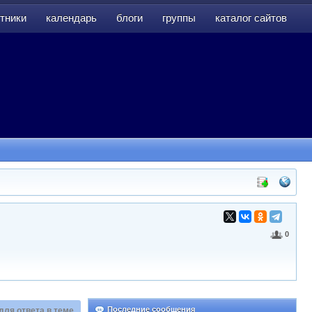
тники
календарь
блоги
группы
каталог сайтов
тники
календарь
блоги
группы
каталог сайтов
0
Последние сообщения
для ответа в теме