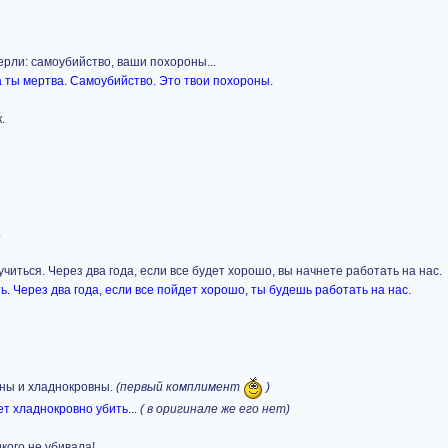
мерли: самоубийство, ваши похороны...
а ты мертва. Самоубийство. Это твои похороны.
.
.
 учиться. Через два года, если все будет хорошо, вы начнете работать на нас.
ть. Через два года, если все пойдет хорошо, ты будешь работать на нас.
тны и хладнокровны.
(первый комплимент
)
т хладнокровно убить...
( в оригинале же его нет)
икого не убивала!