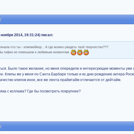
7
 ноября 2014, 19:31:24) писал:
мянала что ты-- клипмейкер... А где можно увидеть твоё творчество???
ь бы гифки не помешали к любимым моментам.
ться. Было такое желание, но меня опередили и интересующие моменты уже 
ее. Клипы же у меня по Санта Барбаре только и ко дню рождению актера Роск
 качество клипов иное, все же лента праймтайм отличается от дейтайм.
няка с коллажа? Где бы посмотреть покрупнее?
6