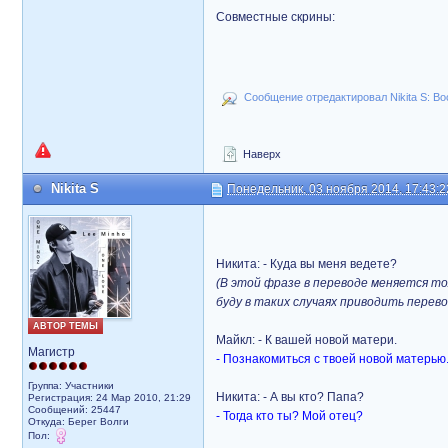
Совместные скрины:
Сообщение отредактировал Nikita S: Во
Наверх
Nikita S
Понедельник, 03 ноября 2014, 17:43:2
Никита: - Куда вы меня ведете?
(В этой фразе в переводе меняется тол
буду в таких случаях приводить перево
АВТОР ТЕМЫ
Майкл: - К вашей новой матери.
Магистр
- Познакомиться с твоей новой матерью
Группа: Участники
Никита: - А вы кто? Папа?
Регистрация: 24 Мар 2010, 21:29
Сообщений: 25447
- Тогда кто ты? Мой отец?
Откуда: Берег Волги
Пол: