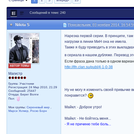
Страницы
1
2
3
вперед»
25
Сообщений в теме: 240
Nikita S
Понедельник, 03 ноября 2014, 16:54:5
Нарезка первой серии. В принципе, там
нагрузки в линии МиН она не имела.
Также я буду приводить в этих выкладк
в сериала в нашем дубляже. Перевод э
Если фраза дана только в одном вариан
АВТОР ТЕМЫ
http://lfn.clan.su/publ/4-1-0-38
Магистр
Группа: Участники
Регистрация: 24 Мар 2010, 21:29
Ну не могу я изменить своей привычке в
Сообщений: 25447
Откуда: Берег Волги
понравится?
Пол:
Майкл: - Доброе утро!
Мои группы:
Сиреневый мир
,
Марси Уолкер
,
Роско Борн
Майкл: - Не бойтесь меня...
- Я не причиню тебе боль...