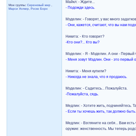
Майкл: - Ждите...
Мои группы:
Сиреневый мир
,
- Подожди здесь.
Марси Уолкер
,
Роско Борн
Мэделин: - Говорят, у вас много задатков
- Они, кажется, считают, что вы нам под
Никита: - Кто говорит?
-Кто они?... Кто вы?
Мэделин: - Я - Мэделин. А они - Первый 
- Меня зовут Мэдлин. Они - это первый
Никита: - Меня купили?
- Никогда не знала, что я продаюсь.
Мэделин: - Садитесь... Пожалуйста.
-Пожалуйста, сядь.
Медлин: - Хотите жить, подчиняйтесь. Та
- Если ты хочешь жить, так должно быть.
Медлин: - Взгляните на себя... Вам ест
оружие: женственность. Мы теперь родс