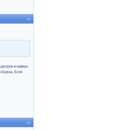
#4
сделали в гифках
о Борна. Если
#5