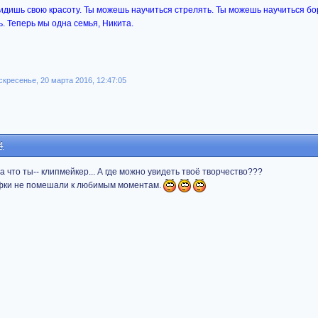
идишь свою красоту. Ты можешь научиться стрелять. Ты можешь научиться бо
. Теперь мы одна семья, Никита.
скресенье, 20 марта 2016, 12:47:05
4
а что ты-- клипмейкер... А где можно увидеть твоё творчество???
гифки не помешали к любимым моментам.