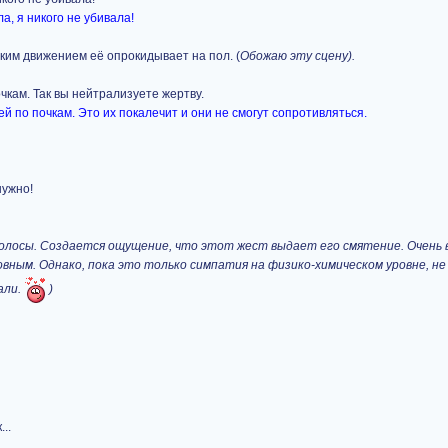
ла, я никого не убивала!
вким движением её опрокидывает на пол. (
Обожаю эту сцену).
очкам. Так вы нейтрализуете жертву.
ей по почкам. Это их покалечит и они не смогут сопротивляться.
нужно!
волосы. Создается ощущение, что этот жест выдает его смятение. Очень 
вным. Однако, пока это только симпатия на физико-химическом уровне, не
али.
)
..