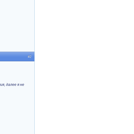
#2
ия, далее я не