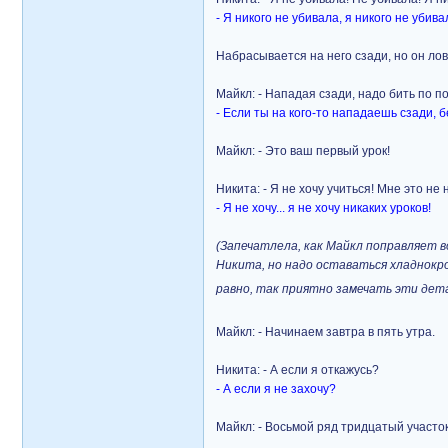
- Я никого не убивала, я никого не убива
Набрасывается на него сзади, но он ло
Майкл: - Нападая сзади, надо бить по п
- Если ты на кого-то нападаешь сзади, б
Майкл: - Это ваш первый урок!
Никита: - Я не хочу учиться! Мне это не 
- Я не хочу... я не хочу никаких уроков!
(Запечатлела, как Майкл поправляет 
Никита, но надо оставаться хладнокро
равно, так приятно замечать эти дет
Майкл: - Начинаем завтра в пять утра.
Никита: - А если я откажусь?
- А если я не захочу?
Майкл: - Восьмой ряд тридцатый участок.