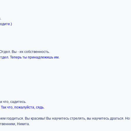
.
ходите.)
Отдел. Вы - их собственность.
 отдел. Теперь ты принадлежишь им.
к что, садитесь.
 Так что, пожалуйста, сядь.
ь чем гордиться. Вы красивы! Вы научитесь стрелять, вы научитесь драться. Но
твенники, Никита.