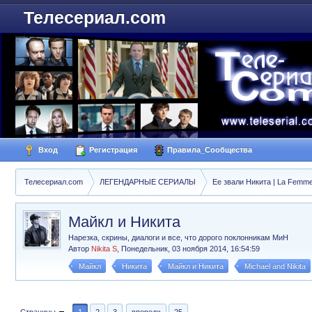
Телесериал.com
Вход
Регистрация
Правила_Сообщества
Телесериал.com
ЛЕГЕНДАРНЫЕ СЕРИАЛЫ
Ее звали Никита | La Femme
Майкл и Никита
Нарезка, скрины, диалоги и все, что дорого поклонникам МиН
Автор
Nikita S
,
Понедельник, 03 ноября 2014, 16:54:59
Майкл
Никита
Майкл и Никита
Michael and Nikita