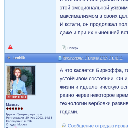
этой эмоциональной уязви
максимализмом в своих цел
И кстати, он продолжал по
даже и при их нынешней вст
Наверх
LenNik
Воскресенье, 21 июня 2015, 21:10:11
А что касается Биркоффа, т
устойчивом состоянии. Он и
жизни и идеологическую осн
равно через некоторое вре
АВТОР ТЕМЫ
технологии вербовки разви
Магистр
годами.
Группа: Супермодераторы
Регистрация: 20 Фев 2002, 14:33
Сообщений: 40232
Откуда: Москва
Сообщение отредактировал