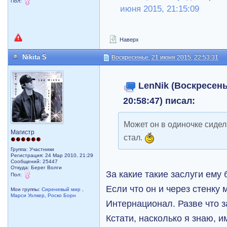
Пол:
июня 2015, 21:15:09
Наверх
Nikita S
Воскресенье, 21 июня 2015, 22:53:31
LenNik (Воскресень
20:58:47) писал:
Может он в одиночке сидел
Магистр
стал.
Группа: Участники
Регистрация: 24 Мар 2010, 21:29
Сообщений: 25447
Откуда: Берег Волги
За какие такие заслуги ему
Пол:
Если что он и через стенку 
Мои группы:
Сиреневый мир
,
Марси Уолкер
,
Роско Борн
Интернационал. Разве что з
Кстати, насколько я знаю, 