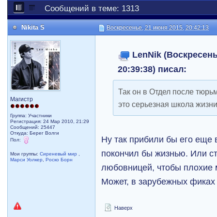
Сообщений в теме: 1313
Nikita S
Воскресенье, 21 июня 2015, 20:42:13
LenNik (Воскресень
20:39:38) писал:
Так он в Отдел после тюрь
Магистр
это серьезная школа жизни
Группа: Участники
Регистрация: 24 Мар 2010, 21:29
Сообщений: 25447
Откуда: Берег Волги
Ну так прибили бы его еще 
Пол:
покончил бы жизнью. Или с
Мои группы:
Сиреневый мир
,
Марси Уолкер
,
Роско Борн
любовницей, чтобы плохие 
Может, в зарубежных фиках 
Наверх