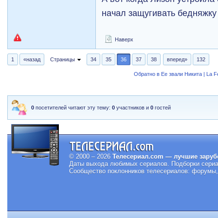
начал защугивать бедняжку
Наверх
1
«назад
Страницы
34
35
36
37
38
вперед»
132
Обратно в Ее звали Никита | La 
0
посетителей читают эту тему:
0
участников и
0
гостей
© 2000 – 2026
Телесериал.com — лучшие заруб
Даты выхода любимых сериалов.
Подборки сериа
Сообщество поклонников телесериалов: форумы, 