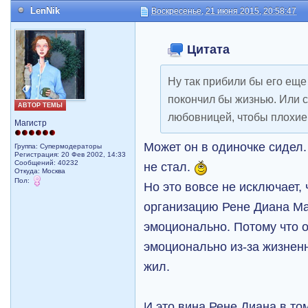
LenNik
Воскресенье, 21 июня 2015, 20:58:47
Цитата
Ну так прибили бы его еще
покончил бы жизнью. Или с
АВТОР ТЕМЫ
любовницей, чтобы плохие
Магистр
Может он в одиночке сидел.
Группа: Супермодераторы
Регистрация: 20 Фев 2002, 14:33
Сообщений: 40232
не стал.
Откуда: Москва
Пол:
Но это вовсе не исключает, 
организацию Рене Диана М
эмоционально. Потому что 
эмоционально из-за жизненн
жил.
И это вина Рене Диана в то