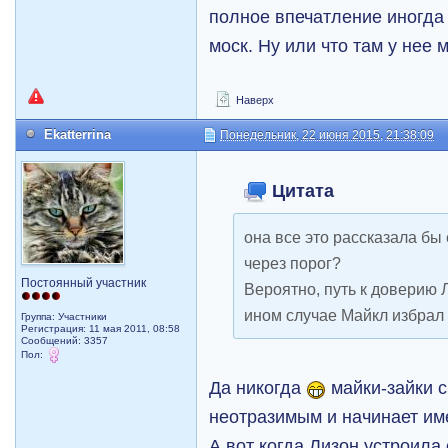
полное впечатление иногда 
моск. Ну или что там у нее
Наверх
Ekatterrina
Понедельник, 22 июня 2015, 21:38:09
Цитата
она все это рассказала бы 
через порог?
Постоянный участник
Вероятно, путь к доверию 
ином случае Майкл избрал
Группа: Участники
Регистрация: 11 мая 2011, 08:58
Сообщений: 3357
Пол:
Да никогда
майки-зайки с
неотразимым и начинает име
А вот когда Лизон устроила 