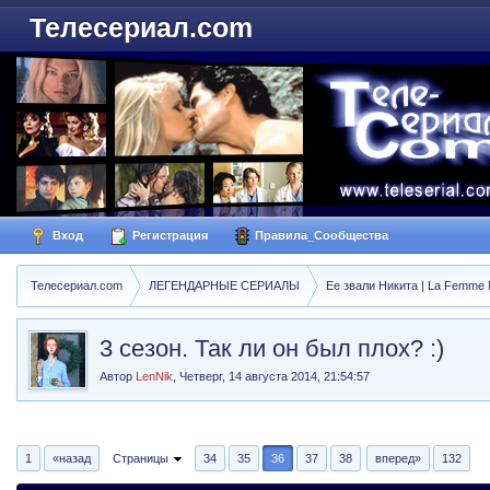
Телесериал.com
Вход
Регистрация
Правила_Сообщества
Телесериал.com
ЛЕГЕНДАРНЫЕ СЕРИАЛЫ
Ее звали Никита | La Femme N
3 сезон. Так ли он был плох? :)
Автор
LenNik
,
Четверг, 14 августа 2014, 21:54:57
1
«назад
Страницы
34
35
36
37
38
вперед»
132