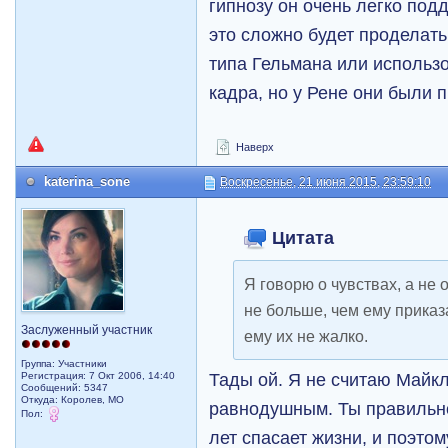
гипнозу он очень легко подд
это сложно будет проделать
типа Гельмана или использо
кадра, но у Рене они были
Наверх
katerina_sone
Воскресенье, 21 июня 2015, 23:59:10
Цитата
Я говорю о чувствах, а не о
не больше, чем ему приказа
Заслуженный участник
ему их не жалко.
Группа: Участники
Тады ой. Я не считаю Майк
Регистрация: 7 Окт 2006, 14:40
Сообщений: 5347
Откуда: Королев, МО
равнодушным. Ты правильно
Пол:
лет спасает жизни, и поэтом