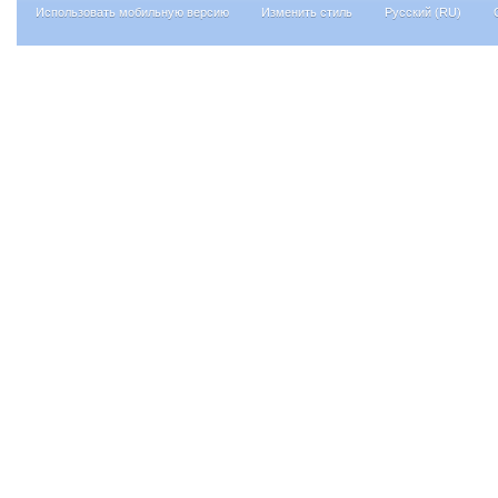
Использовать мобильную версию
Изменить стиль
Русский (RU)