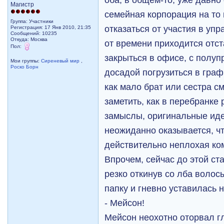
Магистр
семейная корпорация на то 
Группа: Участники
отказаться от участия в уп
Регистрация: 17 Янв 2010, 21:35
Сообщений: 10235
Откуда: Москва
от времени приходится отст
Пол:
закрыться в офисе, с полуп
Мои группы:
Сиреневый мир
,
Роско Борн
досадой погрузиться в граф
как мало брат или сестра см
заметить, как в перебранк
замыслы, оригинальные иде
неожиданно оказывается, чт
действительно неплохая ко
Впрочем, сейчас до этой ст
резко откинув со лба волос
папку и гневно уставилась н
- Мейсон!
Мейсон неохотно оторвал гл