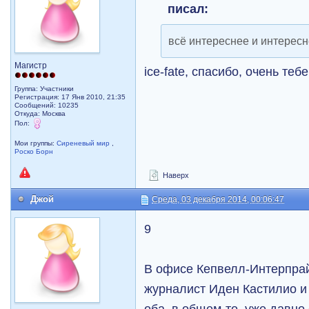
писал:
всё интереснее и интерес
Магистр
ice-fate, cпасибо, очень теб
Группа: Участники
Регистрация: 17 Янв 2010, 21:35
Сообщений: 10235
Откуда: Москва
Пол:
Мои группы:
Сиреневый мир
,
Роско Борн
Наверх
Джой
Среда, 03 декабря 2014, 00:06:47
9
В офисе Кепвелл-Интерпрай
журналист Иден Кастилио и
оба, в общем-то, уже давно