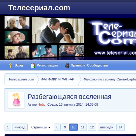
Телесериал.com
Вход
Регистрация
Правила_Сообщества
Телесериал.com
ФАНФИКИ И ФАН-АРТ
Фанфики по сериалу Санта-Барбара
Разбегающаяся вселенная
Автор
Нойс
,
Среда, 13 августа 2014, 14:35:08
1
«назад
Страницы
8
9
10
11
12
вперед»
14