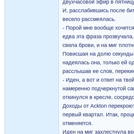
двухчасовой эфир в пятницу
И, расслабившись после бит
весело рассмеялась.
- Порой мне вообще хочется 
едва эта фраза прозвучала
свела брови, и на миг плотн
Повисшая на долю секунды
надеялась она, только ей о
расслышав ее слов, перек
- Иден, а вот и ответ на тво
намеренно подчеркнутой с
откинулся в кресле, сосредо
Доходы от Ackton перекрою
первый квартал. Итак, про
отменяется.
Иден на миг захлестнула во