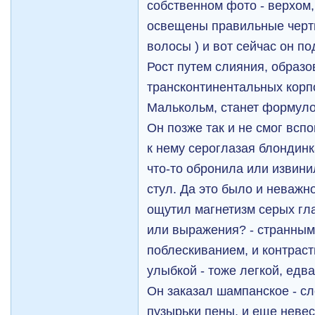
собственном фото - верхом,
освещены правильные черт
волосы ) и вот сейчас он п
Рост путем слияния, образ
трансконтинентальных корпо
Малькольм, станет формулой
Он позже так и не смог всп
к нему сероглазая блондинк
что-то обронила или извини
стул. Да это было и неважн
ощутил магнетизм серых гла
или выражения? - странны
поблескиванием, и контраст
улыбкой - тоже легкой, едв
Он заказал шампанское - сл
пузырьки пены, и еще неве