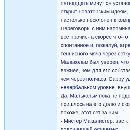
пятнадцать минут он устано
открыт новаторским идеям, 
настолько несклонен к комп
Переговоры с ним напомина
все прочие- а скорее что-т
спонтанное и, пожалуй, агр
теннисного мяча через сетк
Малькольм был уверен, что
важнее, чем для его собст
чем через полчаса, Барру у
невербальном уровне- внуш
Да, Малькольм пока не под
пришлось на его долю и ско
похоже, этот сет за ним.
- Мистер Макалистер, вас к
подошедший официант.