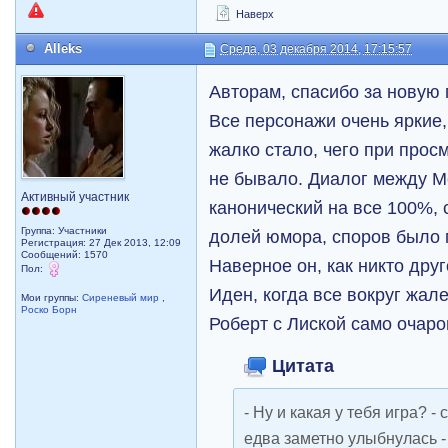
Наверх
Alleks
Среда, 03 декабря 2014, 17:15:57
Авторам, спасибо за новую
Все персонажи очень яркие
жалко стало, чего при прос
не бывало. Диалог между М
Активный участник
канонический на все 100%, с
Группа: Участники
долей юмора, споров было 
Регистрация: 27 Дек 2013, 12:09
Сообщений: 1570
Наверное он, как никто дру
Пол:
Иден, когда все вокруг жал
Мои группы:
Сиреневый мир
,
Роско Борн
Роберт с Лиской само очар
Цитата
- Ну и какая у тебя игра? -
едва заметно улыбнулась - 