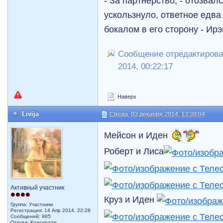
- За партнерство, - отозвал
ускользнуло, ответное едв
бокалом в его сторону - Ирэ
Сообщение отредактирова
2014, 00:22:17
Наверх
Livija
Среда, 03 декабря 2014, 13:39:04
Мейсон и Иден
Роберт и Лиса
Активный участник
Круз и Иден
Группа: Участники
Регистрация: 14 Апр 2014, 22:28
Сообщений: 985
Откуда: Краснодар