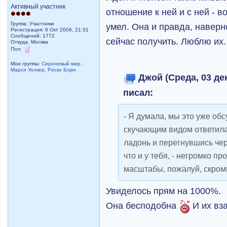
Активный участник
отношение к ней и с ней - в
Группа: Участники
умел. Она и правда, наверно
Регистрация: 6 Окт 2006, 21:31
Сообщений: 1772
сейчас получить. Люблю их.
Откуда: Москва
Пол:
Мои группы:
Сиреневый мир
,
Марси Уолкер
,
Роско Борн
Джой (Среда, 03 дек
писал:
- Я думала, мы это уже обс
скучающим видом ответила
ладонь и перегнувшись чере
что и у тебя, - негромко пр
масштабы, пожалуй, скром
Увиделось прям на 1000%.
Она бесподобна
И их вз