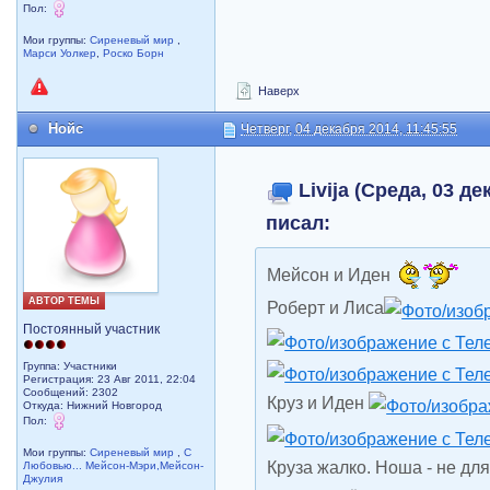
Пол:
Мои группы:
Сиреневый мир
,
Марси Уолкер
,
Роско Борн
Наверх
Нойс
Четверг, 04 декабря 2014, 11:45:55
Livija (Среда, 03 де
писал:
Мейсон и Иден
АВТОР ТЕМЫ
Роберт и Лиса
Постоянный участник
Группа: Участники
Регистрация: 23 Авг 2011, 22:04
Сообщений: 2302
Круз и Иден
Откуда: Нижний Новгород
Пол:
Мои группы:
Сиреневый мир
,
С
Круза жалко. Ноша - не для
Любовью... Мейсон-Мэри,Мейсон-
Джулия