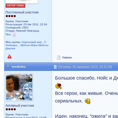
АВТОР ТЕМЫ
Постоянный участник
Группа: Участники
Регистрация: 23 Авг 2011, 22:04
Сообщений: 2302
Откуда: Нижний Новгород
Пол:
Мои группы:
Сиреневый мир
,
С
Любовью... Мейсон-Мэри,Мейсон-
Джулия
Наверх
vredinka
Пятница, 05 декабря 2014, 10:12:06
Большое спасибо, Нойс и Д
Все герои, как живые. Очен
сериальных.
Активный участник
Группа: Участники
Иден, наконец, "ожила" и за
Регистрация: 1 мая 2013, 13:08