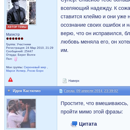
вселяющий надежду. К сожа
ставится клеймо и они уже 
осознание своих ошибок и н
АВТОР ТЕМЫ
верю, что он исправился, б
Магистр
любовь меняла его, он хоте
Группа: Участники
Регистрация: 24 Мар 2010, 21:29
им.
Сообщений: 25447
Откуда: Берег Волги
Пол:
Мои группы:
Сиреневый мир
,
Марси Уолкер
,
Роско Борн
Наверх
Иден Кастилио
Среда, 09 апреля 2014, 23:39:02
Простите, что вмешиваюсь, 
пройти мимо этой фразы:
Цитата