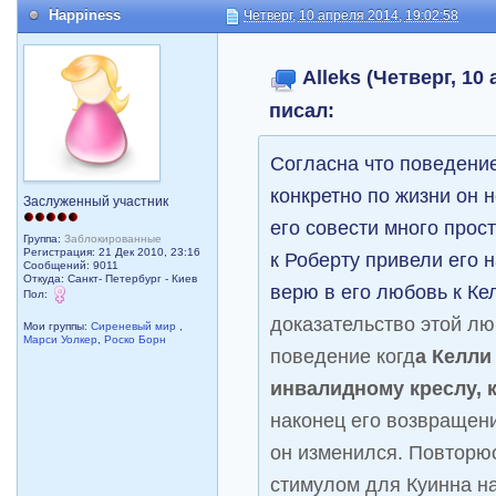
Happiness
Четверг, 10 апреля 2014, 19:02:58
Alleks (Четверг, 10 
писал:
Согласна что поведени
конкретно по жизни он 
Заслуженный участник
его совести много прост
Группа:
Заблокированные
Регистрация: 21 Дек 2010, 23:16
к Роберту привели его н
Сообщений: 9011
Откуда: Санкт- Петербург - Киев
верю в его любовь к Ке
Пол:
доказательство этой люб
Мои группы:
Сиреневый мир
,
Марси Уолкер
,
Роско Борн
поведение когд
а Келли
инвалидному креслу, 
наконец его возвращен
он изменился. Повторю
стимулом для Куинна на