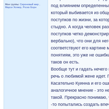
под влиянием определенных
Мои группы:
Сиреневый мир
,
Марси Уолкер
,
Роско Борн
который выбивается из обще
поступков по жизни, за кот
стыдно. А когда человек ра
поступков четко демонстри
вербально), что они для не
соответствуют его картине 
понятиям, это уже не ошибка
таков он есть.
Вообще тут и гадать нечего
речь о любимой жене идет. 
Касательно Куинна и его ош
аналогичное мнение - это н
такой. Прекрасно понимаю, 
-то попытались создать впе