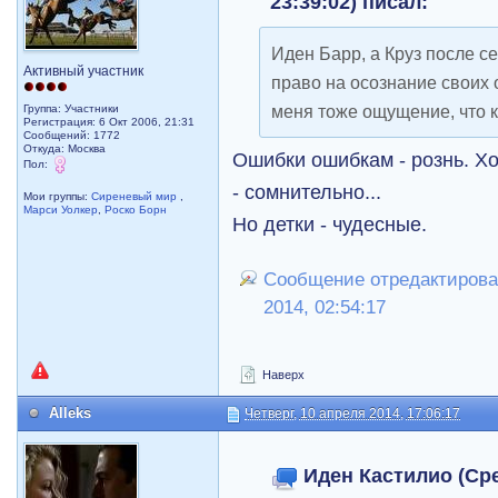
23:39:02) писал:
Иден Барр, а Круз после с
Активный участник
право на осознание своих 
меня тоже ощущение, что 
Группа: Участники
Регистрация: 6 Окт 2006, 21:31
Сообщений: 1772
Откуда: Москва
Ошибки ошибкам - рознь. Хо
Пол:
- сомнительно...
Мои группы:
Сиреневый мир
,
Марси Уолкер
,
Роско Борн
Но детки - чудесные.
Сообщение отредактировал 
2014, 02:54:17
Наверх
Alleks
Четверг, 10 апреля 2014, 17:06:17
Иден Кастилио (Сре