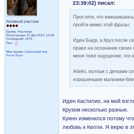
23:39:02) писал:
Простите, что вмешиваюсь,
Активный участник
пройти мимо этой фразы:
Группа: Участники
Регистрация: 27 Дек 2013, 12:09
Сообщений: 1570
Иден Барр, а Круз после с
Пол:
право на осознание своих 
Мои группы:
Сиреневый мир
,
меня тоже ощущение, что 
Роско Борн
Alleks, коллаж с детками 
хорошенькие мальчики-бли
Иден Кастилио, на мой взгл
Крузом несколько разные.
Куинн изменился потому что
любовь к Келли. Я верю в э