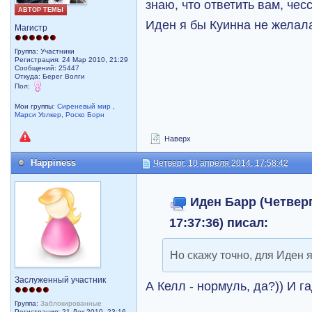
знаю, что ответить вам, чес
АВТОР ТЕМЫ
Иден я бы Куинна не желал
Магистр
Группа: Участники
Регистрация: 24 Мар 2010, 21:29
Сообщений: 25447
Откуда: Берег Волги
Пол:
Мои группы:
Сиреневый мир
,
Марси Уолкер
,
Роско Борн
Наверх
Happiness
Четверг, 10 апреля 2014, 17:58:42
Иден Барр (Четверг
17:37:36) писал:
Но скажу точно, для Иден 
Заслуженный участник
А Келл - нормуль, да?)) И г
Группа:
Заблокированные
Регистрация: 21 Дек 2010, 23:16