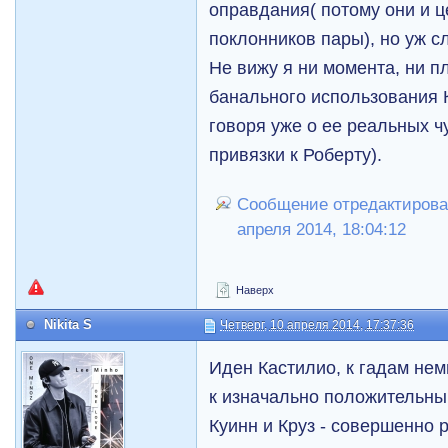
оправдания( потому они и ц
поклонников пары), но уж с
Не вижу я ни момента, ни п
банального использования 
говоря уже о ее реальных чу
привязки к Роберту).
Сообщение отредактировал
апреля 2014, 18:04:12
Наверх
Nikita S
Четверг, 10 апреля 2014, 17:37:36
Иден Кастилио, к гадам нем
к изначально положительн
Куинн и Круз - совершенно 