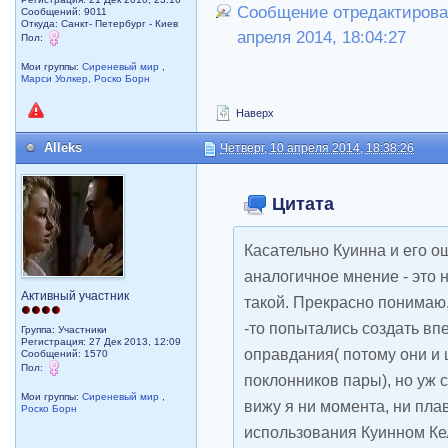
Сообщение отредактировал
Сообщений: 9011
Откуда: Санкт- Петербург - Киев
апреля 2014, 18:04:27
Пол:
Мои группы:
Сиреневый мир
,
Марси Уолкер
,
Роско Борн
Наверх
Alleks
Четверг, 10 апреля 2014, 18:38:26
Цитата
Касательно Куинна и его о
аналогичное мнение - это 
Активный участник
такой. Прекрасно понимаю,
-то попытались создать вп
Группа: Участники
Регистрация: 27 Дек 2013, 12:09
оправдания( потому они и 
Сообщений: 1570
Пол:
поклонников пары), но уж 
Мои группы:
Сиреневый мир
,
вижу я ни момента, ни пла
Роско Борн
использования Куинном Кел