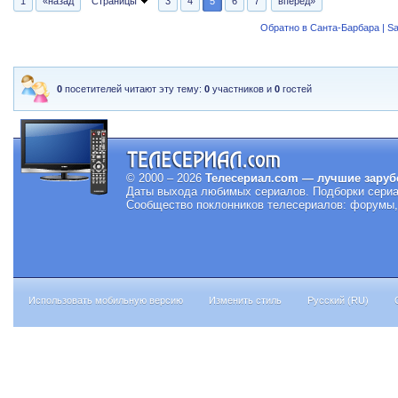
1
«назад
Страницы
3
4
5
6
7
вперед»
Обратно в Санта-Барбара | Sa
0
посетителей читают эту тему:
0
участников и
0
гостей
© 2000 – 2026
Телесериал.com — лучшие заруб
Даты выхода любимых сериалов.
Подборки сериа
Сообщество поклонников телесериалов: форумы, 
Использовать мобильную версию
Изменить стиль
Русский (RU)