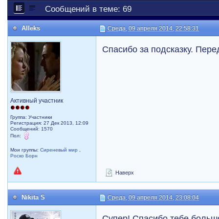
Сообщений в теме: 69
Alleks
Среда, 09 апреля 2014, 22:58:31
Спасибо за подсказку. Пере
Активный участник
Группа: Участники
Регистрация: 27 Дек 2013, 12:09
Сообщений: 1570
Пол:
Мои группы:
Сиреневый мир
,
Роско Борн
Наверх
Nikita S
Среда, 09 апреля 2014, 23:08:04
Супер! Спасибо тебе больш