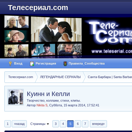
Телесериал.com
Вход
Регистрация
Правила_Сообщества
Телесериал.com
ЛЕГЕНДАРНЫЕ СЕРИАЛЫ
Санта-Барбара | Santa Barba
Куинн и Келли
Творчество, коллажи, стихи, клипы.
Автор
Nikita S
,
Суббота, 15 марта 2014, 17:52:41
1
«назад
Страницы
3
4
5
6
7
вперед»