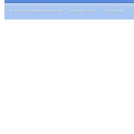
Использовать мобильную версию
Изменить стиль
Русский (RU)