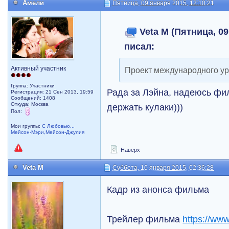
Амели
Пятница, 09 января 2015, 12:10:21
Veta M (Пятница, 09
писал:
Активный участник
Проект международного ур
Группа: Участники
Рада за Лэйна, надеюсь фи
Регистрация: 21 Сен 2013, 19:59
Сообщений: 1408
Откуда: Москва
держать кулаки)))
Пол:
Мои группы:
С Любовью...
Мейсон-Мэри,Мейсон-Джулия
Наверх
Veta M
Суббота, 10 января 2015, 02:36:28
Кадр из анонса фильма
Трейлер фильма
https://ww