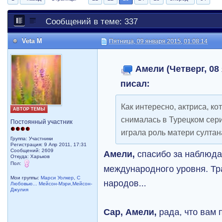
Сообщений в теме: 337
Veta M
Пятница, 09 января 2015, 01:08:14
Амели (Четверг, 08 
писал:
Как интересно, актриса, к
АВТОР ТЕМЫ
снималась в Турецком сер
Постоянный участник
играла роль матери султа
Группа: Участники
Регистрация: 9 Апр 2011, 17:31
Сообщений: 2609
Амели,
спасибо за наблюда
Откуда: Харьков
Пол:
международного уровня. Тр
Мои группы:
Марси Уолкер
,
С
народов...
Любовью... Мейсон-Мэри,Мейсон-
Джулия
Cap, Амели,
рада, что вам 