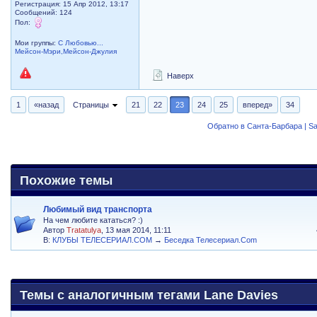
Регистрация: 15 Апр 2012, 13:17
Сообщений: 124
Пол:
Мои группы:
С Любовью...
Мейсон-Мэри,Мейсон-Джулия
Наверх
1
«назад
Страницы
21
22
23
24
25
вперед»
34
Обратно в Санта-Барбара | Sa
Похожие темы
Любимый вид транспорта
На чем любите кататься? :)
Автор
Tratatulya
, 13 мая 2014, 11:11
В:
КЛУБЫ ТЕЛЕСЕРИАЛ.COM
→
Беседка Телесериал.Com
Темы с аналогичным тегами Lane Davies