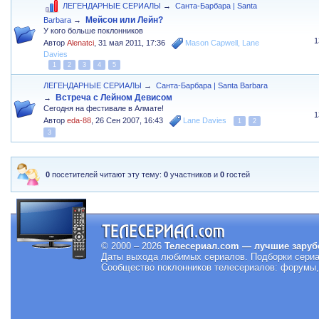
ЛЕГЕНДАРНЫЕ СЕРИАЛЫ
→
Санта-Барбара | Santa
Мейсон или Лейн?
Barbara
→
У кого больше поклонников
1
Автор
Alenatci
,
31 мая 2011, 17:36
Mason Capwell
,
Lane
Davies
1
2
3
4
5
ЛЕГЕНДАРНЫЕ СЕРИАЛЫ
→
Санта-Барбара | Santa Barbara
Встреча с Лейном Девисом
→
Сегодня на фестивале в Алмате!
1
Автор
eda-88
,
26 Сен 2007, 16:43
Lane Davies
1
2
3
0
посетителей читают эту тему:
0
участников и
0
гостей
© 2000 – 2026
Телесериал.com — лучшие заруб
Даты выхода любимых сериалов.
Подборки сериа
Сообщество поклонников телесериалов: форумы, 