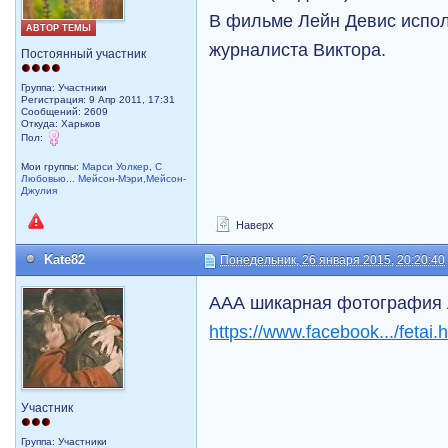
В фильме Лейн Девис испол
АВТОР ТЕМЫ
журналиста Виктора.
Постоянный участник
Группа: Участники
Регистрация: 9 Апр 2011, 17:31
Сообщений: 2609
Откуда: Харьков
Пол:
Мои группы:
Марси Уолкер
,
С
Любовью... Мейсон-Мэри,Мейсон-
Джулия
Наверх
Kate82
Понедельник, 26 января 2015, 20:20:40
ААА шикарная фотография Л
https://www.facebook.../fetai
Участник
Группа: Участники