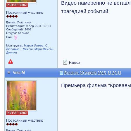
Видео намеренно не вставля
АВТОР ТЕМЫ
трагедией событий.
Постоянный участник
Группа: Участники
Регистрация: 9 Апр 2011, 17:31
Сообщений: 2609
Откуда: Харьков
Пол:
Мои группы:
Марси Уолкер
,
С
Любовью... Мейсон-Мэри,Мейсон-
Джулия
Наверх
Veta M
Вторник, 20 января 2015, 11:29:44
Премьера фильма "Кровавы
АВТОР ТЕМЫ
Постоянный участник
Группа: Участники