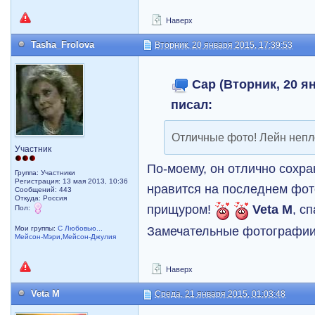
Наверх
Tasha_Frolova
Вторник, 20 января 2015, 17:39:53
Cap (Вторник, 20 ян
писал:
Отличные фото! Лейн непл
Участник
По-моему, он отлично сохра
Группа: Участники
Регистрация: 13 мая 2013, 10:36
нравится на последнем фото
Сообщений: 443
Откуда: Россия
прищуром!
Veta M
, с
Пол:
Замечательные фотографии
Мои группы:
С Любовью...
Мейсон-Мэри,Мейсон-Джулия
Наверх
Veta M
Среда, 21 января 2015, 01:03:48