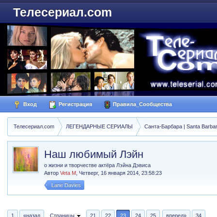
Телесериал.com
Вход
Регистрация
Правила_Сообщества
Телесериал.com
ЛЕГЕНДАРНЫЕ СЕРИАЛЫ
Санта-Барбара | Santa Barba
Наш любимый Лэйн
о жизни и творчестве актёра Лэйна Дэвиса
Автор
Veta M
,
Четверг, 16 января 2014, 23:58:23
Lane Davies
1
«назад
Страницы
21
22
23
24
25
вперед»
34