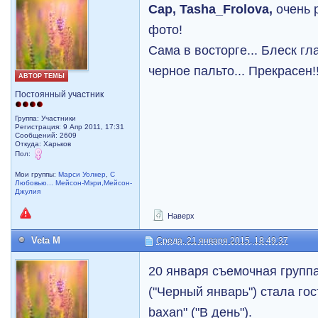
Сар, Tasha_Frolova,
очень 
фото!
Сама в восторге... Блеск гл
черное пальто... Прекрасен!!
АВТОР ТЕМЫ
Постоянный участник
Группа: Участники
Регистрация: 9 Апр 2011, 17:31
Сообщений: 2609
Откуда: Харьков
Пол:
Мои группы:
Марси Уолкер
,
С
Любовью... Мейсон-Мэри,Мейсон-
Джулия
Наверх
Veta M
Среда, 21 января 2015, 18:49:37
20 января съемочная группа
("Черный январь") стала го
baxan" ("В день").