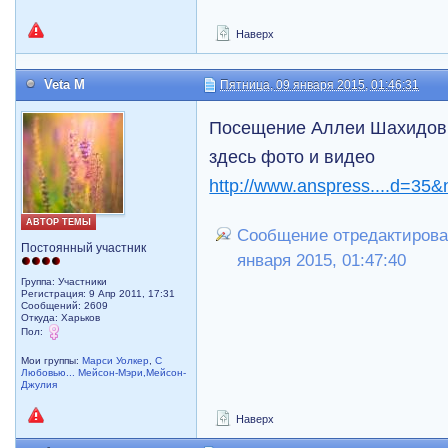
Наверх
Veta M
Пятница, 09 января 2015, 01:46:31
Посещение Аллеи Шахидов 
здесь фото и видео
http://www.anspress....d=35
АВТОР ТЕМЫ
Сообщение отредактировал
Постоянный участник
января 2015, 01:47:40
Группа: Участники
Регистрация: 9 Апр 2011, 17:31
Сообщений: 2609
Откуда: Харьков
Пол:
Мои группы:
Марси Уолкер
,
С
Любовью... Мейсон-Мэри,Мейсон-
Джулия
Наверх