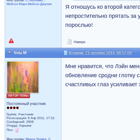
Мои группы:
С Любовью...
Мейсон-Мэри,Мейсон-Джулия
Я отношусь ко второй катег
непростительно прятать за
порослью!
Наверх
Veta M
Вторник, 21 октября 2014, 08:57:09
Мне нравится, что Лэйн ме
обновление сродни глотку с
счастливых глаз усиливает
АВТОР ТЕМЫ
Постоянный участник
Группа: Участники
Регистрация: 9 Апр 2011, 17:31
Сообщений: 2609
Откуда: Харьков
Пол:
Мои группы:
Марси Уолкер
,
С