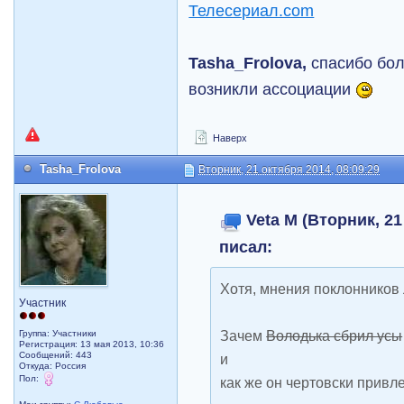
Tasha_Frolova,
спасибо бол
возникли ассоциации
Наверх
Tasha_Frolova
Вторник, 21 октября 2014, 08:09:29
Veta M (Вторник, 21
писал:
Хотя, мнения поклонников 
Участник
Зачем
Володька сбрил усы
Группа: Участники
Регистрация: 13 мая 2013, 10:36
Сообщений: 443
и
Откуда: Россия
Пол:
как же он чертовски привле