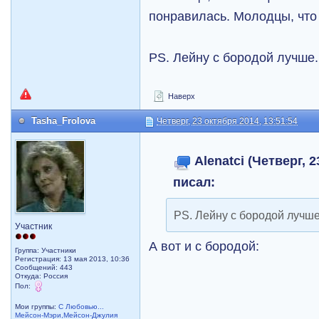
понравилась. Молодцы, что
PS. Лейну с бородой лучше
Наверх
Tasha_Frolova
Четверг, 23 октября 2014, 13:51:54
Alenatci (Четверг, 2
писал:
PS. Лейну с бородой лучше
Участник
А вот и с бородой:
Группа: Участники
Регистрация: 13 мая 2013, 10:36
Сообщений: 443
Откуда: Россия
Пол:
Мои группы:
С Любовью...
Мейсон-Мэри,Мейсон-Джулия