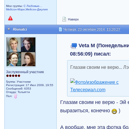
Мои группы:
С Любовью...
Мейсон-Мэри,Мейсон-Джулия
Наверх
Alenatci
Четверг, 23 октября 2014, 13:20:27
Veta M (Понедельни
08:56:09) писал:
Глазам своим не верю... Л
Заслуженный участник
Группа: Участники
Регистрация: 17 Июл 2009, 19:55
Сообщений: 6353
Откуда: Тольятти
Пол:
Глазам своим не верю - Эй 
выразиться, конечно
)
А вообще, мне эта фотка б