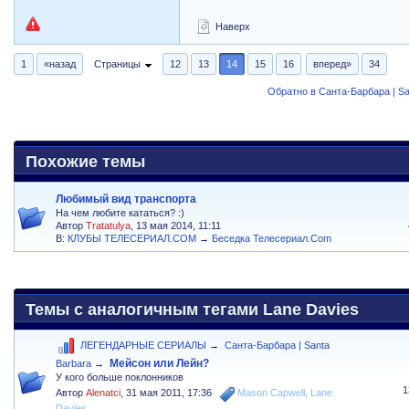
Наверх
1
«назад
Страницы
12
13
14
15
16
вперед»
34
Обратно в Санта-Барбара | Sa
Похожие темы
Любимый вид транспорта
На чем любите кататься? :)
Автор
Tratatulya
, 13 мая 2014, 11:11
В:
КЛУБЫ ТЕЛЕСЕРИАЛ.COM
→
Беседка Телесериал.Com
Темы с аналогичным тегами Lane Davies
ЛЕГЕНДАРНЫЕ СЕРИАЛЫ
→
Санта-Барбара | Santa
Мейсон или Лейн?
Barbara
→
У кого больше поклонников
1
Автор
Alenatci
,
31 мая 2011, 17:36
Mason Capwell
,
Lane
Davies