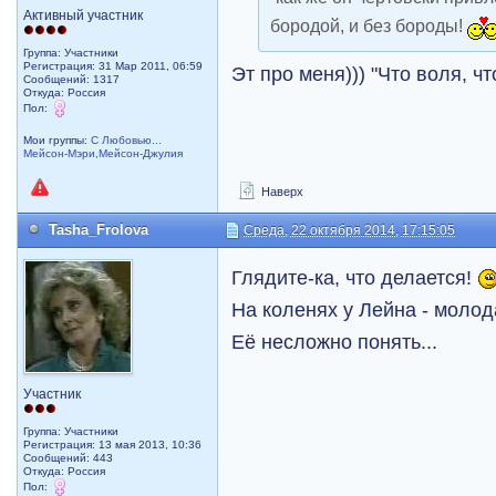
Активный участник
бородой, и без бороды!
Группа: Участники
Регистрация: 31 Мар 2011, 06:59
Эт про меня))) "Что воля, чт
Сообщений: 1317
Откуда: Россия
Пол:
Мои группы:
С Любовью...
Мейсон-Мэри,Мейсон-Джулия
Наверх
Tasha_Frolova
Среда, 22 октября 2014, 17:15:05
Глядите-ка, что делается!
На коленях у Лейна - моло
Её несложно понять...
Участник
Группа: Участники
Регистрация: 13 мая 2013, 10:36
Сообщений: 443
Откуда: Россия
Пол: