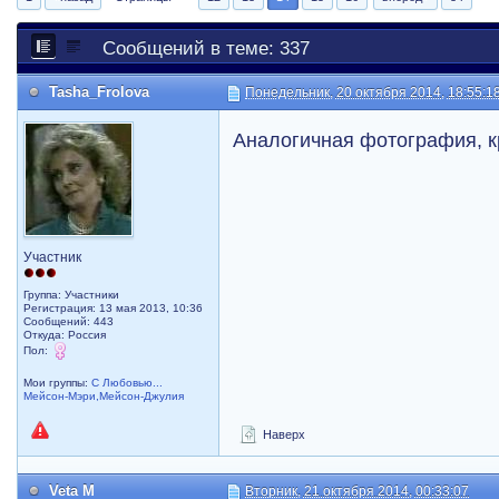
Сообщений в теме: 337
Tasha_Frolova
Понедельник, 20 октября 2014, 18:55:1
Аналогичная фотография, 
Участник
Группа: Участники
Регистрация: 13 мая 2013, 10:36
Сообщений: 443
Откуда: Россия
Пол:
Мои группы:
С Любовью...
Мейсон-Мэри,Мейсон-Джулия
Наверх
Veta M
Вторник, 21 октября 2014, 00:33:07