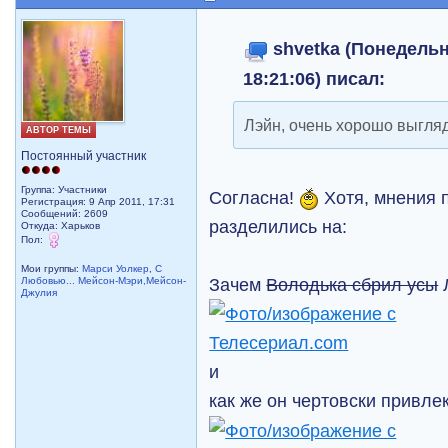
shvetka (Понедельн
18:21:06) писал:
Лэйн, очень хорошо выгляд
АВТОР ТЕМЫ
Постоянный участник
Группа: Участники
Согласна!
Хотя, мнения 
Регистрация: 9 Апр 2011, 17:31
Сообщений: 2609
разделились на:
Откуда: Харьков
Пол:
Мои группы:
Марси Уолкер
,
С
Зачем
Володька сбрил усы
Любовью... Мейсон-Мэри,Мейсон-
Джулия
и
как же он чертовски привле