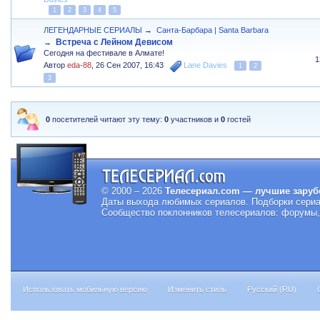
1
2
3
4
5
ЛЕГЕНДАРНЫЕ СЕРИАЛЫ
→
Санта-Барбара | Santa Barbara
Встреча с Лейном Девисом
→
Сегодня на фестивале в Алмате!
1
Автор
eda-88
,
26 Сен 2007, 16:43
Lane Davies
1
2
3
0
посетителей читают эту тему:
0
участников и
0
гостей
© 2000 – 2026
Телесериал.com — лучшие заруб
Даты выхода любимых сериалов.
Подборки сериа
Сообщество поклонников телесериалов: форумы, 
Использовать мобильную версию
Изменить стиль
Русский (RU)