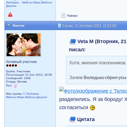
Любовью... Мейсон-Мэри,Мейсон-
Джулия
Наверх
Амели
Среда, 22 октября 2014, 11:02:00
Veta M (Вторник, 21
писал:
Активный участник
Хотя, мнения поклонников 
Группа: Участники
Регистрация: 21 Сен 2013, 19:59
Зачем
Володька сбрил усы
Сообщений: 1408
Откуда: Москва
Пол:
Мои группы:
С Любовью...
Мейсон-Мэри,Мейсон-Джулия
разделились. Я за бороду! Х
согласиться
Цитата