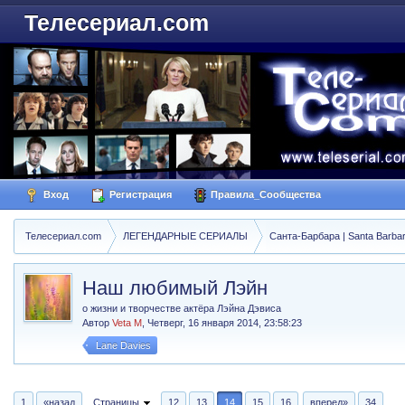
Телесериал.com
Вход
Регистрация
Правила_Сообщества
Телесериал.com
ЛЕГЕНДАРНЫЕ СЕРИАЛЫ
Санта-Барбара | Santa Barba
Наш любимый Лэйн
о жизни и творчестве актёра Лэйна Дэвиса
Автор
Veta M
,
Четверг, 16 января 2014, 23:58:23
Lane Davies
1
«назад
Страницы
12
13
14
15
16
вперед»
34