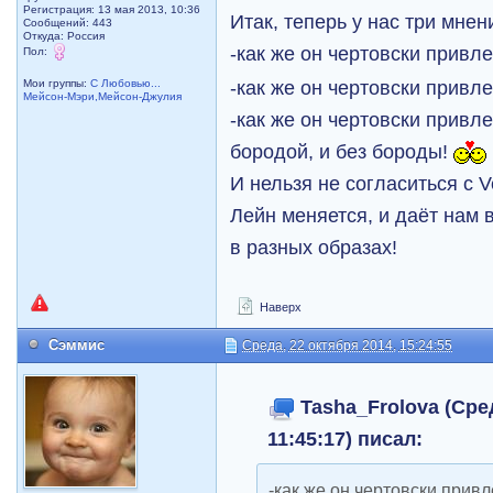
Регистрация: 13 мая 2013, 10:36
Итак, теперь у нас три мнен
Сообщений: 443
Откуда: Россия
-как же он чертовски привл
Пол:
-как же он чертовски привл
Мои группы:
С Любовью...
Мейсон-Мэри,Мейсон-Джулия
-как же он чертовски привл
бородой, и без бороды!
И нельзя не согласиться с V
Лейн меняется, и даёт нам
в разных образах!
Наверх
Сэммис
Среда, 22 октября 2014, 15:24:55
Tasha_Frolova (Сре
11:45:17) писал:
-как же он чертовски привл