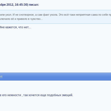
бря 2012, 16:45:30) писал:
вили укол. И не снотворное, а сам факт укола. Это всё-таки неприятная сама по себе п
лючило её и привело в чувство...
не кажется, что нет...
04
 его нежности , так хочется еще подобных эмоций.