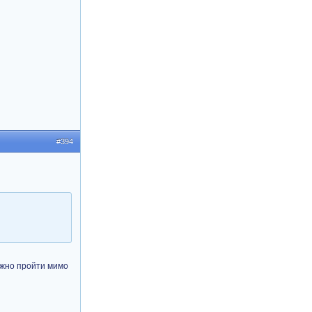
#394
можно пройти мимо