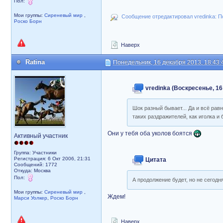
Пол:
Мои группы:
Сиреневый мир
,
Сообщение отредактировал vredinka: По
Роско Борн
Наверх
Ratina
Понедельник, 16 декабря 2013, 18:43:
vredinka (Воскресенье, 16
Шок разный бывает... Да и всё рав
таких раздражителей, как иголка и 
Они у тебя оба уколов боятся
Активный участник
Группа: Участники
Регистрация: 6 Окт 2006, 21:31
Цитата
Сообщений: 1772
Откуда: Москва
Пол:
А продолжение будет, но не сегодня
Мои группы:
Сиреневый мир
,
Ждем!
Марси Уолкер
,
Роско Борн
Наверх