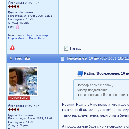
Активный участник
Группа: Участники
Регистрация: 6 Окт 2006, 21:31
Сообщений: 1772
Откуда: Москва
Пол:
Мои группы:
Сиреневый мир
,
Марси Уолкер
,
Роско Борн
Наверх
vredinka
Понедельник, 16 декабря 2013, 18:41:
Ratina (Воскресенье, 16 д
Поговорю сама с собой:)
А когда продолжение?
После прорвавшейся в прошлом эпи
АВТОР ТЕМЫ
Извини, Ratina... Я не поняла, что над
Активный участник
Шок разный бывает... Да и всё равно об
Группа: Участники
таких раздражителей, как иголка и белый
Регистрация: 1 мая 2013, 13:08
Сообщений: 1629
Откуда: Пермь
А продолжение будет, но не сегодня. Лов