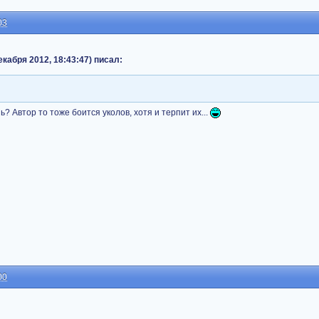
03
екабря 2012, 18:43:47) писал:
 Автор то тоже боится уколов, хотя и терпит их...
00