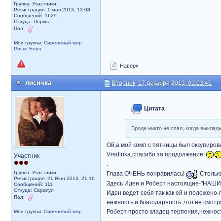
Группа: Участники
Регистрация: 1 мая 2013, 13:08
Сообщений: 1629
Откуда: Пермь
Пол:
Мои группы:
Сиреневый мир
,
Роско Борн
Наверх
лисичка
Вторник, 17 декабря 2013, 01:03:41
Цитата
Вроде никто не спал, когда выклады
Ой,а мой комп с пятницы был оккупиро
Vredinka,спасибо за продолжение!
Участник
.
Группа: Участники
Глава ОЧЕНЬ понравилась!
Столько
Регистрация: 21 Июн 2013, 21:16
Здесь Иден и Роберт настоящие-"НАШИ
Сообщений: 111
Откуда: Сарапул
Иден ведет себя так,как ей и положено
Пол:
нежность и благодарность ,что не смот
Роберт просто кладец терпения,нежнос
Мои группы:
Сиреневый мир