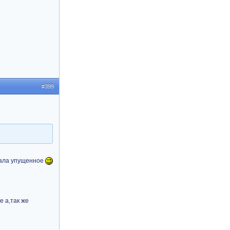
#399
стала упущенное
е а,так же