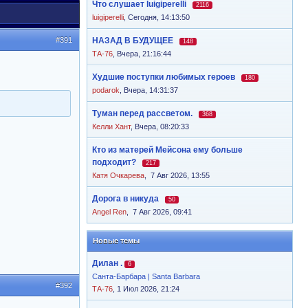
Что слушает luigiperelli
2116
luigiperelli
,
Сегодня, 14:13:50
#391
НАЗАД В БУДУЩЕЕ
148
ТА-76
,
Вчера, 21:16:44
Худшие поступки любимых героев
180
podarok
,
Вчера, 14:31:37
Туман перед рассветом.
368
Келли Хант
,
Вчера, 08:20:33
Кто из матерей Мейсона ему больше
подходит?
217
Катя Очкарева
,
7 Авг 2026, 13:55
Дорога в никуда
50
Angel Ren
,
7 Авг 2026, 09:41
Новые темы
Дилан .
6
Санта-Барбара | Santa Barbara
#392
ТА-76
, 1 Июл 2026, 21:24