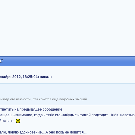
07
екабря 2012, 18:25:04) писал:
зоде его нежности , так хочется еще подобных эмоций.
о ответить на предыдущее сообщение.
ращаешь внимание, когда к тебе кто-нибудь с иголкой подходит... КМК, невоз
 халат...
лю, ловлю вдохновение... А оно пока не ловится...