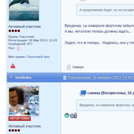
А продолжение будет, но не сегодня
Врединка, ты наверное форточку забыла
Активный участник
А мы, читатели теперь должны ждать...
Группа: Участники
Регистрация: 16 Мар 2013, 12:43
Ладно, что ж теперь....Надеюсь, оно у т
Сообщений: 977
Пол:
Мои группы:
Сиреневый мир
Наверх
vredinka
Понедельник, 16 декабря 2013, 19:45:
снежка (Воскресенье, 16 д
Врединка, ты наверное форточку за
АВТОР ТЕМЫ
Активный участник