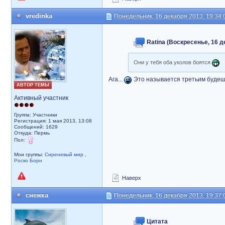
vredinka
Понедельник, 16 декабря 2013, 19:34:
Ratina (Воскресенье, 16 д
Они у тебя оба уколов боятся
Ага...
Это называется третьим будешь?
АВТОР ТЕМЫ
Активный участник
Группа: Участники
Регистрация: 1 мая 2013, 13:08
Сообщений: 1629
Откуда: Пермь
Пол:
Мои группы:
Сиреневый мир
,
Роско Борн
Наверх
снежка
Понедельник, 16 декабря 2013, 19:37:
Цитата