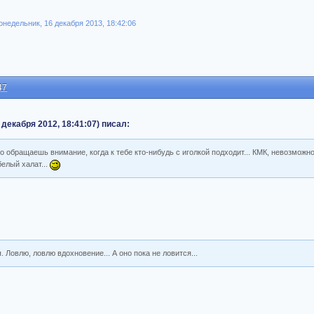
недельник, 16 декабря 2013, 18:42:06
47
 декабря 2012, 18:41:07) писал:
но обращаешь внимание, когда к тебе кто-нибудь с иголкой подходит... КМК, невозможн
белый халат...
. Ловлю, ловлю вдохновение... А оно пока не ловится...