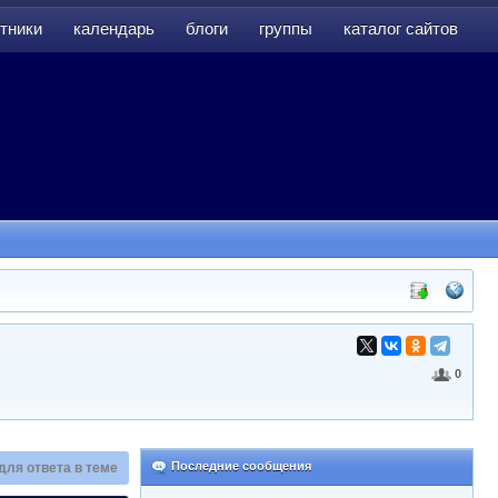
тники
календарь
блоги
группы
каталог сайтов
тники
календарь
блоги
группы
каталог сайтов
0
Последние сообщения
для ответа в теме