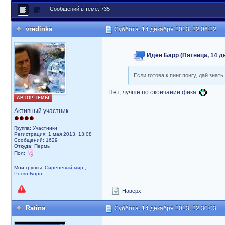
Сообщений в теме: 735
vredinka
Суббота, 14 декабря 2013, 22:06:22
Иден Барр (Пятница, 14 де
Если готова к пинг понгу, дай знать
Нет, лучше по окончании фика.
АВТОР ТЕМЫ
Активный участник
Группа: Участники
Регистрация: 1 мая 2013, 13:08
Сообщений: 1629
Откуда: Пермь
Пол:
Мои группы:
Сиреневый мир
,
Роско Борн
Наверх
Ratina
Суббота, 14 декабря 2013, 22:30:03