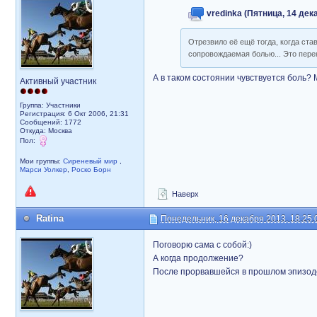
vredinka (Пятница, 14 дека
Отрезвило её ещё тогда, когда ста
сопровождаемая болью... Это перек
А в таком состоянии чувствуется боль? М
Активный участник
Группа: Участники
Регистрация: 6 Окт 2006, 21:31
Сообщений: 1772
Откуда: Москва
Пол:
Мои группы:
Сиреневый мир
,
Марси Уолкер
,
Роско Борн
Наверх
Ratina
Понедельник, 16 декабря 2013, 18:25:
Поговорю сама с собой:)
А когда продолжение?
После прорвавшейся в прошлом эпизоде