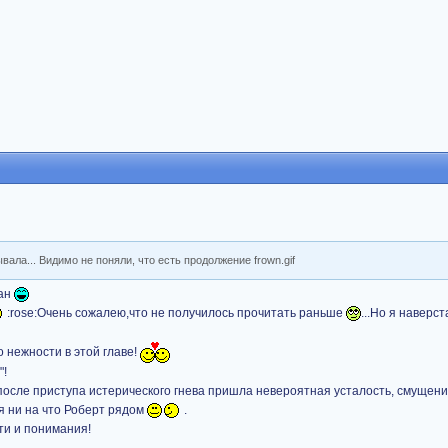
вала... Видимо не поняли, что есть продолжение frown.gif
ван
:rose:Очень сожалею,что не получилось прочитать раньше
...Но я навер
 нежности в этой главе!
"!
-после приступа истерического гнева пришла невероятная усталость, смущени
ря ни на что Роберт рядом
.
ти и понимания!