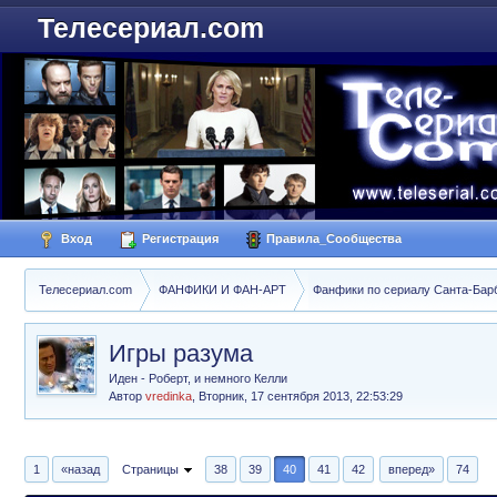
Телесериал.com
Вход
Регистрация
Правила_Сообщества
Телесериал.com
ФАНФИКИ И ФАН-АРТ
Фанфики по сериалу Санта-Барбар
Игры разума
Иден - Роберт, и немного Келли
Автор
vredinka
,
Вторник, 17 сентября 2013, 22:53:29
1
«назад
Страницы
38
39
40
41
42
вперед»
74