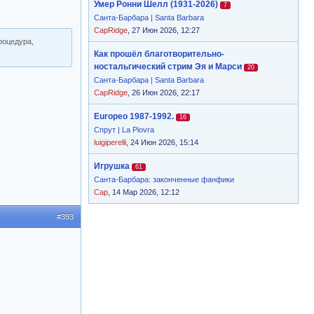
Умер Ронни Шелл (1931-2026)
7
Санта-Барбара | Santa Barbara
CapRidge
, 27 Июн 2026, 12:27
роцедура,
Как прошёл благотворительно-
ностальгический стрим Эя и Марси
20
Санта-Барбара | Santa Barbara
CapRidge
, 26 Июн 2026, 22:17
Europeo 1987-1992.
16
Спрут | La Piovra
luigiperelli
, 24 Июн 2026, 15:14
Игрушка
61
Санта-Барбара: законченные фанфики
Cap
, 14 Мар 2026, 12:12
#393