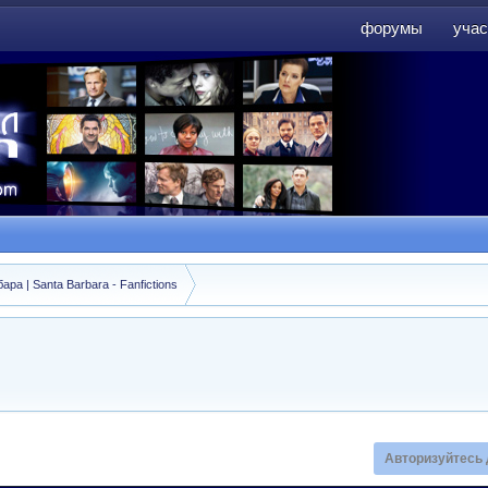
форумы
учас
форумы
учас
а | Santa Barbara - Fanfictions
Авторизуйтесь 