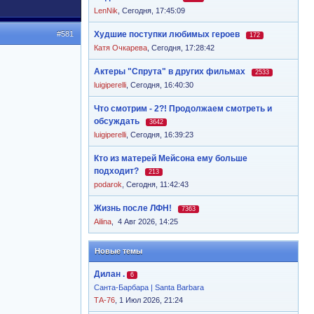
LenNik
,
Сегодня, 17:45:09
#581
Худшие поступки любимых героев
172
Катя Очкарева
,
Сегодня, 17:28:42
Актеры "Спрута" в других фильмах
2533
luigiperelli
,
Сегодня, 16:40:30
Что смотрим - 2?! Продолжаем смотреть и
обсуждать
3642
luigiperelli
,
Сегодня, 16:39:23
Кто из матерей Мейсона ему больше
подходит?
213
podarok
,
Сегодня, 11:42:43
Жизнь после ЛФН!
7363
Ailina
,
4 Авг 2026, 14:25
Новые темы
Дилан .
6
Санта-Барбара | Santa Barbara
ТА-76
, 1 Июл 2026, 21:24