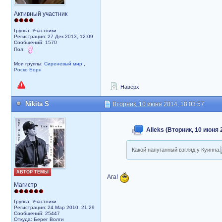
Активный участник
Группа: Участники
Регистрация: 27 Дек 2013, 12:09
Сообщений: 1570
Пол:
Мои группы:
Сиреневый мир
,
Роско Борн
Наверх
Nikita S
Вторник, 10 июня 2014, 18:03:57
Alleks (Вторник, 10 июня 
Какой напуганный взгляд у Куинна.
АВТОР ТЕМЫ
Ага!
Магистр
Группа: Участники
Регистрация: 24 Мар 2010, 21:29
Сообщений: 25447
Откуда: Берег Волги