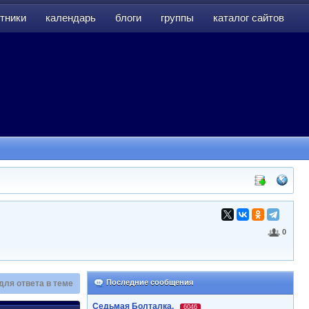
тники
календарь
блоги
группы
каталог сайтов
тники
календарь
блоги
группы
каталог сайтов
0
Последние сообщения
для ответа в теме
Седьмая Болталка.
6046