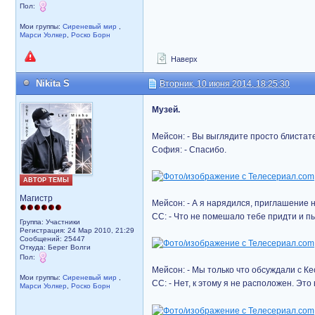
Пол:
Мои группы:
Сиреневый мир
,
Марси Уолкер
,
Роско Борн
Наверх
Nikita S
Вторник, 10 июня 2014, 18:25:30
Музей.
Мейсон: - Вы выглядите просто блистат
София: - Спасибо.
АВТОР ТЕМЫ
Магистр
Мейсон: - А я нарядился, приглашение н
СС: - Что не помешало тебе придти и п
Группа: Участники
Регистрация: 24 Мар 2010, 21:29
Сообщений: 25447
Откуда: Берег Волги
Пол:
Мейсон: - Мы только что обсуждали с К
Мои группы:
Сиреневый мир
,
СС: - Нет, к этому я не расположен. Эт
Марси Уолкер
,
Роско Борн