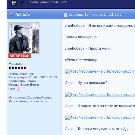
Сообщений в теме: 603
Nikita S
Вторник, 10 июня 2014, 11:38:04
ЛжеРоберт: - Я не понимаю в чем дело, И
Звонок телефона.
ЛжеРоберт: - Прости меня.
АВТОР ТЕМЫ
Идет к телефону.
Магистр
Группа: Участники
Регистрация: 24 Мар 2010, 21:29
Сообщений: 25447
Лиса: - Ну, ты довольна?
Откуда: Берег Волги
Пол:
Мои группы:
Сиреневый мир
,
Марси Уолкер
,
Роско Борн
Лиса: - Я знала, что он тебе не поможет!
Лиса: - Только я могу сделать это Иден...