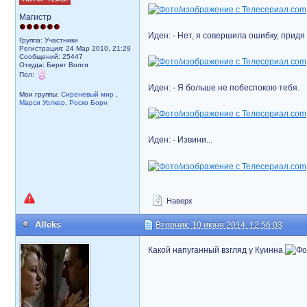
Магистр
Иден: - Нет, я совершила ошибку, придя
Группа: Участники
Регистрация: 24 Мар 2010, 21:29
Сообщений: 25447
Откуда: Берег Волги
Пол:
Иден: - Я больше не побеспокою тебя.
Мои группы:
Сиреневый мир
,
Марси Уолкер
,
Роско Борн
Иден: - Извини...
Наверх
Alleks
Вторник, 10 июня 2014, 12:56:03
Какой напуганный взгляд у Куинна.