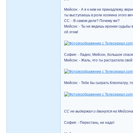
Мейсон: - А я к ним не принадлежу, вер
ты выступаешь в роли хозяина этого веч
СС: - В самом деле? Почему же?
Мейсон: - Ты не видишь иронии судьбы
об этом!
София: - Ладно, Мейсон, большое спаси
Мейсон: - Жаль, что ты растратила свой
Мейсон: - Тебе бы сыграть Клеопатру, тог
СС не выдержал и двинулся на Мейсон
София: - Перестань, не надо!