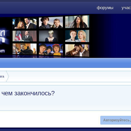
форумы
учас
форумы
учас
ara
и чем закончилось?
Авторизуйтесь 