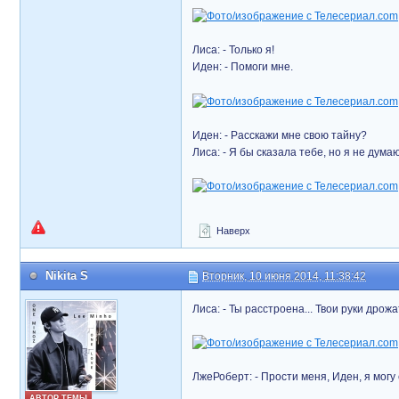
Лиса: - Только я!
Иден: - Помоги мне.
Иден: - Расскажи мне свою тайну?
Лиса: - Я бы сказала тебе, но я не дума
Наверх
Nikita S
Вторник, 10 июня 2014, 11:38:42
Лиса: - Ты расстроена... Твои руки дрожат
ЛжеРоберт: - Прости меня, Иден, я могу
АВТОР ТЕМЫ