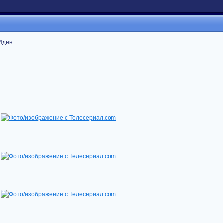
ден...
.