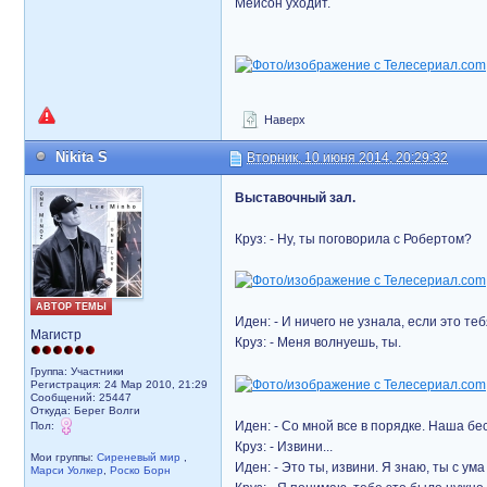
Мейсон уходит.
Наверх
Nikita S
Вторник, 10 июня 2014, 20:29:32
Выставочный зал.
Круз: - Ну, ты поговорила с Робертом?
АВТОР ТЕМЫ
Иден: - И ничего не узнала, если это теб
Магистр
Круз: - Меня волнуешь, ты.
Группа: Участники
Регистрация: 24 Мар 2010, 21:29
Сообщений: 25447
Откуда: Берег Волги
Иден: - Со мной все в порядке. Наша бе
Пол:
Круз: - Извини...
Мои группы:
Сиреневый мир
,
Иден: - Это ты, извини. Я знаю, ты с ума
Марси Уолкер
,
Роско Борн