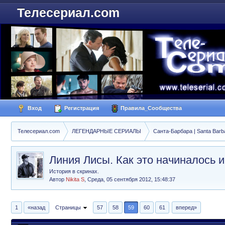
Телесериал.com
Вход
Регистрация
Правила_Сообщества
Телесериал.com
ЛЕГЕНДАРНЫЕ СЕРИАЛЫ
Санта-Барбара | Santa Barb
Линия Лисы. Как это начиналось 
История в скринах.
Автор
Nikita S
,
Среда, 05 сентября 2012, 15:48:37
1
«назад
Страницы
57
58
59
60
61
вперед»