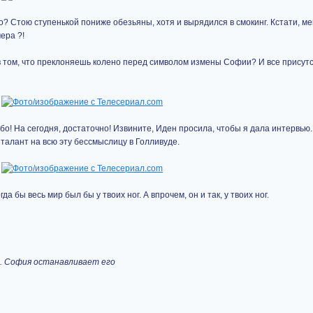
но? Стою ступенькой пониже обезьяны, хотя и вырядился в смокинг. Кстати, ме
ера ?!
 в том, что преклоняешь колено перед символом измены Софии? И все прису
бо! На сегодня, достаточно! Извините, Иден просила, чтобы я дала интервью.
 талант на всю эту бессмыслицу в Голливуде.
да бы весь мир был бы у твоих ног. А впрочем, он и так, у твоих ног.
а. София останавливает его