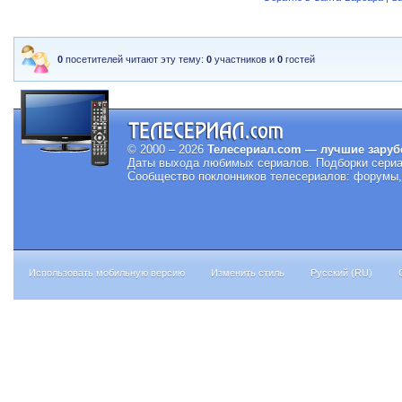
0
посетителей читают эту тему:
0
участников и
0
гостей
© 2000 – 2026
Телесериал.com — лучшие заруб
Даты выхода любимых сериалов.
Подборки сериа
Сообщество поклонников телесериалов: форумы, 
Использовать мобильную версию
Изменить стиль
Русский (RU)