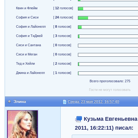
Квин и Флейм
[
12
голосов]
София и Сиси
[
24
голосов]
София и Лайонелл
[
8
голосов]
София и ТиДжей
[
3
голосов]
Сиси и Сантана
[
0
голосов]
Сиси и Меган
[
0
голосов]
Тед и Хейли
[
2
голосов]
Джина и Лайонелл
[
1
голосов]
Всего проголосовало: 275
Гости не могут голосовать
Элина
Среда, 23 мая 2012, 16:57:40
Кузьма Евгеньевна 
2011, 16:22:11) писал: