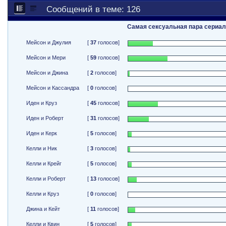
Сообщений в теме: 126
Самая сексуальная пара сериа
Мейсон и Джулия
[
37
голосов]
Мейсон и Мери
[
59
голосов]
Мейсон и Джина
[
2
голосов]
Мейсон и Кассандра
[
0
голосов]
Иден и Круз
[
45
голосов]
Иден и Роберт
[
31
голосов]
Иден и Керк
[
5
голосов]
Келли и Ник
[
3
голосов]
Келли и Крейг
[
5
голосов]
Келли и Роберт
[
13
голосов]
Келли и Круз
[
0
голосов]
Джина и Кейт
[
11
голосов]
Келли и Квин
[
5
голосов]