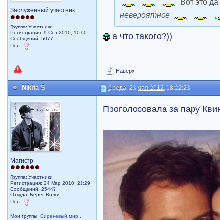
Вот это д
Заслуженный участник
невероятное
Группа: Участники
Регистрация: 9 Сен 2010, 10:00
а что такого?))
Сообщений: 5077
Пол:
Наверх
Nikita S
Среда, 23 мая 2012, 18:22:23
Проголосовала за пару Кви
Магистр
Группа: Участники
Регистрация: 24 Мар 2010, 21:29
Сообщений: 25447
Откуда: Берег Волги
Пол:
Мои группы:
Сиреневый мир
,