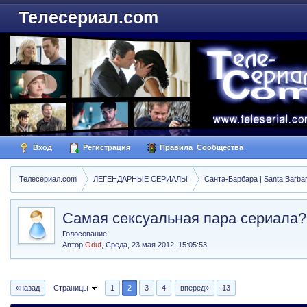
Телесериал.com
Вход
Регистрация
Правила_Сообщества
Телесериал.com
ЛЕГЕНДАРНЫЕ СЕРИАЛЫ
Санта-Барбара | Santa Barba
Самая сексуальная пара сериала?
Голосование
Автор
Oduf
,
Среда, 23 мая 2012, 15:05:53
«назад
Страницы
1
2
3
4
вперед»
13