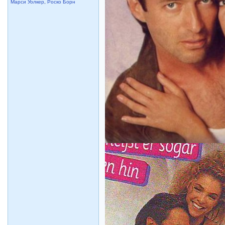
Марси Уолкер
,
Роско Борн