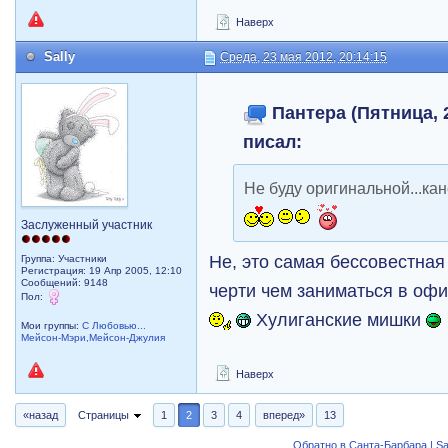
Наверх
Sally
Среда, 23 мая 2012, 20:14:15
Пантера (Пятница, 2
писал:
Не буду оригинальной...к
Заслуженный участник
Не, это самая бессовестная
Группа: Участники
Регистрация: 19 Апр 2005, 12:10
Сообщений: 9148
черти чем заниматься в оф
Пол:
Хулиганские мишки
Мои группы:
С Любовью...
Мейсон-Мэри,Мейсон-Джулия
Наверх
«назад
Страницы
1
2
3
4
вперед»
13
Обратно в Санта-Барбара | Sa