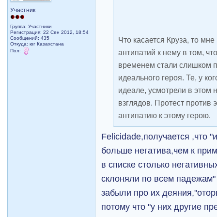
Участник
Группа: Участники
Регистрация: 22 Сен 2012, 18:54
Сообщений: 435
Что касается Круза, то мне
Откуда: юг Казахстана
Пол:
антипатий к нему в том, чт
временем стали слишком п
идеального героя. Те, у ко
идеале, усмотрели в этом
взглядов. Протест против э
антипатию к этому герою.
Felicidade,получается ,что 
больше негатива,чем к при
в списке столько негативных
склоняли по всем падежам
забыли про их деяния,"отор
потому что "у них другие п