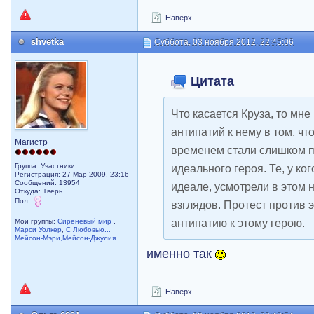
Наверх
shvetka
Суббота, 03 ноября 2012, 22:45:06
Цитата
Что касается Круза, то мне
антипатий к нему в том, чт
Магистр
временем стали слишком п
Группа: Участники
идеального героя. Те, у ко
Регистрация: 27 Мар 2009, 23:16
Сообщений: 13954
идеале, усмотрели в этом
Откуда: Тверь
Пол:
взглядов. Протест против э
антипатию к этому герою.
Мои группы:
Сиреневый мир
,
Марси Уолкер
,
С Любовью...
Мейсон-Мэри,Мейсон-Джулия
именно так
Наверх