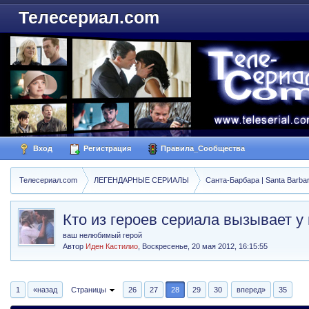
Телесериал.com
Вход
Регистрация
Правила_Сообщества
Телесериал.com
ЛЕГЕНДАРНЫЕ СЕРИАЛЫ
Санта-Барбара | Santa Barba
Кто из героев сериала вызывает у
ваш нелюбимый герой
Автор
Иден Кастилио
,
Воскресенье, 20 мая 2012, 16:15:55
1
«назад
Страницы
26
27
28
29
30
вперед»
35