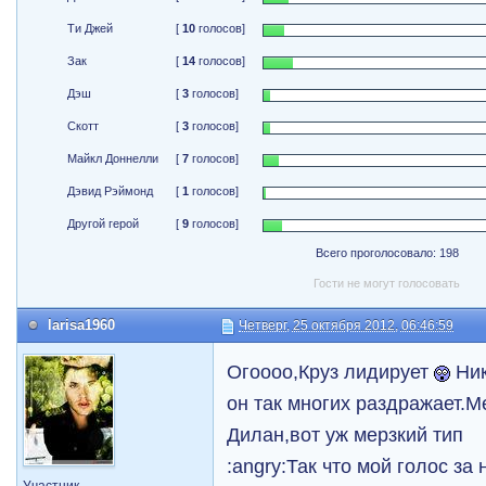
Ти Джей
[
10
голосов]
Зак
[
14
голосов]
Дэш
[
3
голосов]
Скотт
[
3
голосов]
Майкл Доннелли
[
7
голосов]
Дэвид Рэймонд
[
1
голосов]
Другой герой
[
9
голосов]
Всего проголосовало: 198
Гости не могут голосовать
larisa1960
Четверг, 25 октября 2012, 06:46:59
Огоооо,Круз лидирует
Ник
он так многих раздражает.М
Дилан,вот уж мерзкий тип
:angry:Так что мой голос за 