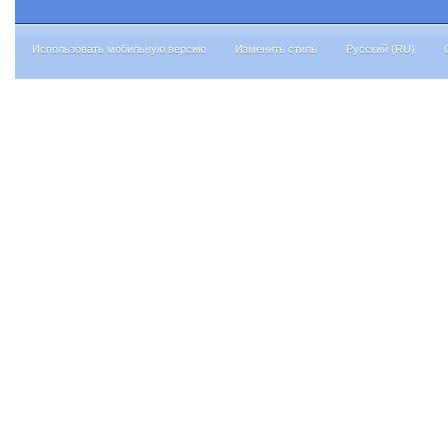
Использовать мобильную версию
Изменить стиль
Русский (RU)