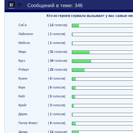
Сообщений в теме: 346
Кто из героев сериала вызывает у вас самые н
СиСи
[
12
голосов]
Лайонелл
[
1
голосов]
Мейсон
[
1
голосов]
Марк
[
31
голосов]
Круз
[
34
голосов]
Роберт
[
22
голосов]
Куинн
[
6
голосов]
Керк
[
6
голосов]
Кейт
[
5
голосов]
Крейг
[
3
голосов]
Дерек
[
1
голосов]
Питер Флинт
[
6
голосов]
Дилан
[
12
голосов]