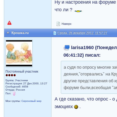
Ну и настроения на форуме
что ли ?
Наверх
Крошка.ru
Среда, 26 декабря 2012, 11:57:27
larisa1960 (Понедел
06:41:32) писал:
а судя по опросу многие з
Постоянный участник
деяния,"оторвались" на Кру
другие представления об 
Группа: Участники
Регистрация: 27 Дек 2000, 13:27
Сообщений: 4658
форуме были,всеобщая "ам
Откуда: Россия
Пол:
А где сказано, что опрос - 
Мои группы:
Сиреневый мир
эмоциях
.