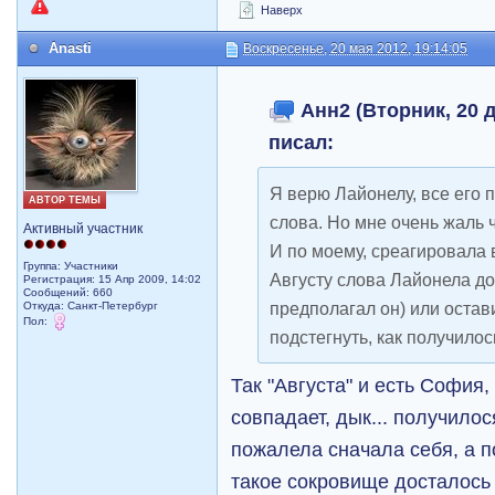
Наверх
Anasti
Воскресенье, 20 мая 2012, 19:14:05
Анн2 (Вторник, 20 д
писал:
Я верю Лайонелу, все его 
АВТОР ТЕМЫ
слова. Но мне очень жаль
Активный участник
И по моему, среагировала в
Группа: Участники
Августу слова Лайонела до
Регистрация: 15 Апр 2009, 14:02
Сообщений: 660
предполагал он) или остав
Откуда: Санкт-Петербург
Пол:
подстегнуть, как получило
Так "Августа" и есть София,
совпадает, дык... получилос
пожалела сначала себя, а п
такое сокровище досталос