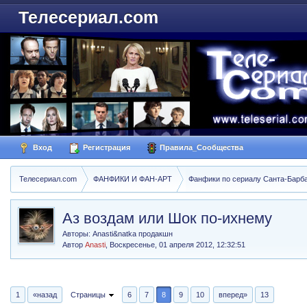
Телесериал.com
Вход
Регистрация
Правила_Сообщества
Телесериал.com
ФАНФИКИ И ФАН-АРТ
Фанфики по сериалу Санта-Барбара
Аз воздам или Шок по-ихнему
Авторы: Anasti&natka продакшн
Автор
Anasti
,
Воскресенье, 01 апреля 2012, 12:32:51
1
«назад
Страницы
6
7
8
9
10
вперед»
13