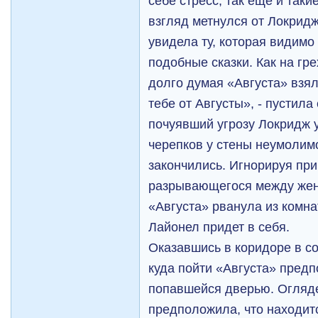
себе стресс, так еще и так
взгляд метнулся от Локридж
увидела ту, которая видимо
подобные сказки. Как на гр
долго думая «Августа» взя
тебе от Августы», - пустила
почуявший угрозу Локридж 
черепков у стены неумолим
закончились. Игнорируя пр
разрывающегося между жен
«Августа» рванула из комн
Лайонел придет в себя.
Оказавшись в коридоре в со
куда пойти «Августа» предп
попавшейся дверью. Огляде
предположила, что находит