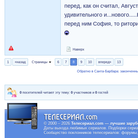
перед, как он считал, Август
удивительного и...нового....
перед ним София, то ритор
Наверх
1
«назад
Страницы
6
7
8
9
10
вперед»
13
Обратно в Санта-Барбара: закончен
0
посетителей читают эту тему:
0
участников и
0
гостей
© 2000 – 2026
Телесериал.com — лучшие заруб
Даты выхода любимых сериалов.
Подборки сериа
Сообщество поклонников телесериалов: форумы, 