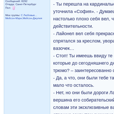
Сообщений: 8292
- Ты перешла на кардиналь
Откуда: Санкт-Петербург
Пол:
уточнила «София». - Думае
Мои группы:
С Любовью...
настолько плохо себя вел, 
Мейсон-Мэри,Мейсон-Джулия
действительности.
- Лайонел вел себя прекрас
спрятался за креслом, увор
вазочек…
- Стоп! Ты имеешь ввиду те
которые до сегодняшнего д
трюмо? – заинтересованно
- Да, а что, они были тебе т
мало что осталось.
- Нет, но они были дороги Л
вершина его собирательский
словам эти эксклюзивные в