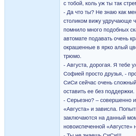
с тобой, коль уж ты так стр
- Да что ты? Не знаю как ме
столиком вижу удручающе ча
помнило много подобных ск
автомате подавать очень кр
окрашенные в ярко алый цв
трюмо.
- Августа, дорогая. Я тебе у
Софией просто друзья, - пр
СиСи сейчас очень сложный 
оставить ее без поддержки.
- Серьезно? – совершенно 
«Августа» и зависла. Попыт
заключаются на данный мом
новоиспеченной «Августе» н
- Ты не знаешь СиСи!!!