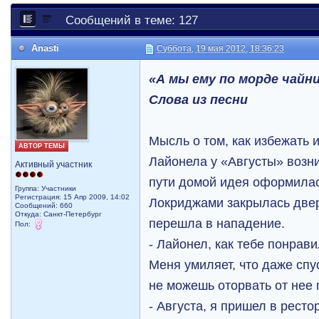
Сообщений в теме: 127
Anasti
Суббота, 19 мая 2012, 18:36:23
«А мы ему по морде чайн
Слова из песни
Мысль о том, как избежать
АВТОР ТЕМЫ
Лайонела у «Августы» возн
Активный участник
пути домой идея оформилась
Группа: Участники
Регистрация: 15 Апр 2009, 14:02
Локриджами закрылась две
Сообщений: 660
Откуда: Санкт-Петербург
перешла в нападение.
Пол:
- Лайонел, как тебе понрав
Меня умиляет, что даже спу
не можешь оторвать от нее 
- Августа, я пришел в рест