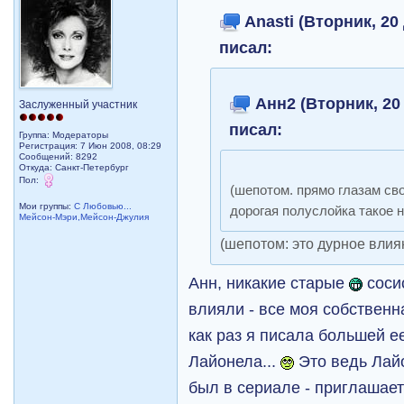
Anasti (Вторник, 20 
писал:
Анн2 (Вторник, 20 
Заслуженный участник
писал:
Группа: Модераторы
Регистрация: 7 Июн 2008, 08:29
Сообщений: 8292
Откуда: Санкт-Петербург
Пол:
(шепотом. прямо глазам св
Мои группы:
С Любовью...
дорогая полуслойка такое 
Мейсон-Мэри,Мейсон-Джулия
(шепотом: это дурное влия
Анн, никакие старые
сосис
влияли - все моя собственн
как раз я писала большей ее
Лайонела...
Это ведь Лайо
был в сериале - приглашает