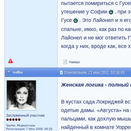
пытается помириться с Гус
утешение у Софии
, при 
Гусе
. Это Лайонел и я е
спальне, имхо, как раз по ка
Лайонел и не мог ответить Г
когда у них, вроде как, все
Наверх
natka
Понедельник, 21 мая 2012, 10:38:49
Женская логика - полный 
В кустах сада Локриджей вс
одетые дамы. «Августа» на
Заслуженный участник
пальцами, как дохлую мышь
Группа: Модераторы
найденный в комнате Уорре
Регистрация: 7 Июн 2008, 08:29