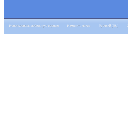
Использовать мобильную версию
Изменить стиль
Русский (RU)