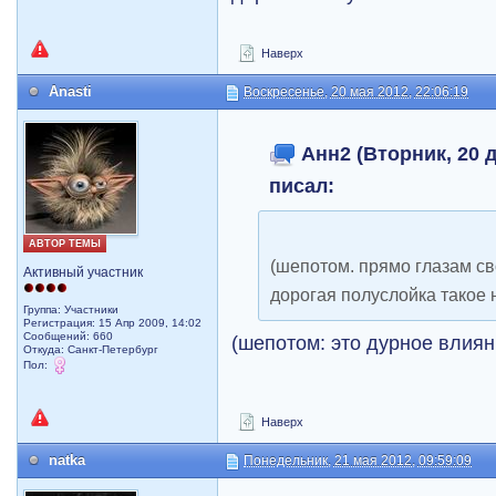
Наверх
Anasti
Воскресенье, 20 мая 2012, 22:06:19
Анн2 (Вторник, 20 д
писал:
АВТОР ТЕМЫ
(шепотом. прямо глазам св
Активный участник
дорогая полуслойка такое 
Группа: Участники
Регистрация: 15 Апр 2009, 14:02
Сообщений: 660
(шепотом: это дурное влиян
Откуда: Санкт-Петербург
Пол:
Наверх
natka
Понедельник, 21 мая 2012, 09:59:09