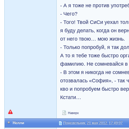
- А я тоже не против употр
- Чего?
- Того! Твой СиСи уехал тол
я буду делать, когда он вер
от него твою… мою жизнь.
- Только попробуй, я так до
А то я тебе тоже быстро ор
фамилию. Не сомневайся в 
- В этом я никогда не сомне
отозвалась «София», - так 
кво и попробуем быстро вер
Кстати…
Наверх
Нелли
Понедельник, 21 мая 2012, 17:49:07