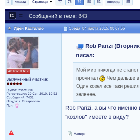
1
«назад
Страницы
77
78
79
80
81
вперед»
85
Сообщений в теме: 843
Иден Кастилио
Среда, 04 марта 2015, 00:07:55
Rob Parizi (Вторник
писал:
Мой мир никогда не станет 
АВТОР ТЕМЫ
прочитал
Чем дальше в 
Заслуженный участник
Один козел все таки решил,
Группа: Участники
зеленее.
Регистрация: 20 Сен 2010, 19:52
Сообщений: 7431
Откуда: г. Ставрополь
Пол:
Rob Parizi, а вы что именно 
"козлов" имеете в виду?
Наверх