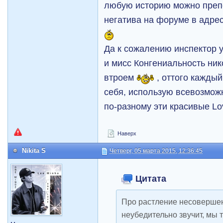
любую историю можно препо
негатива на форуме в адре
Да к сожалению инспектор 
и мисс Конгениальность ник
втроем
, оттого каждый
себя, использую всевозмож
по-разному эти красивые Lov
Наверх
Nikita S
Четверг, 05 марта 2015, 12:36:45
Цитата
Про растление несовершен
неубедительно звучит, мы т