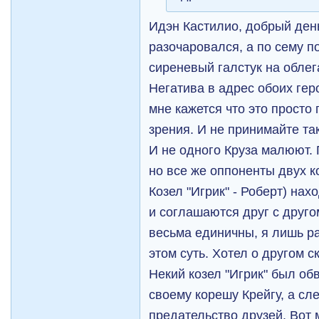
Идэн Кастилио, добрый день
разочаровался, а по сему п
сиреневый галстук на обле
Негатива в адрес обоих гер
мне кажется что это просто
зрения. И не принимайте так
И не одного Круза малюют. 
но все же оппоненты двух ко
Козел "Игрик" - Роберт) нах
и соглашаются друг с друго
весьма единичны, я лишь ра
этом суть. Хотел о другом с
Некий козел "Игрик" был об
своему корешу Крейгу, а сл
предательство друзей. Вот м