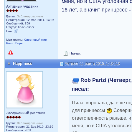
меня, но в США уголовная о
Активный участник
16 лет, а значит принцессе -
Группа:
Заблокированные
Регистрация: 12 Мар 2014, 14:36
Сообщений: 859
Откуда: Красноярск
Пол:
Мои группы:
Сиреневый мир
,
Роско Борн
Наверх
Happiness
Четверг, 05 марта 2015, 14:34:13
Rob Parizi (Четверг,
писал:
Пила, воровала, да еще по
для принцессы
Совершен
Заслуженный участник
ответственность раньше, и
Группа:
Заблокированные
меня, но в США уголовная 
Регистрация: 21 Дек 2010, 23:16
Сообщений: 9011