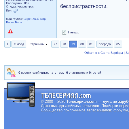
Сообщений: 859
беспристрастности.
Откуда: Красноярск
Пол:
Мои группы:
Сиреневый мир
,
Роско Борн
Наверх
1
«назад
Страницы
77
78
79
80
81
вперед»
85
Обратно в Санта-Барбара | Sa
0
посетителей читают эту тему:
0
участников и
0
гостей
© 2000 – 2026
Телесериал.com — лучшие заруб
Даты выхода любимых сериалов.
Подборки сериа
Сообщество поклонников телесериалов: форумы, 