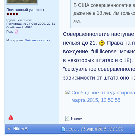
В США совершеннолетие во
Постоянный участник
даже не в 18 лет. Им толь
лет.
Группа: Участники
Регистрация: 24 Сен 2009, 22:31
Сообщений: 4098
Пол:
Совершеннолетие наступает 
Мои группы:
Мейсонская ложа
нельзя до 21.
Права на п
вождение "full license" можн
в некоторых штатах и с 18).
"сексуальное совершеннолети
зависимости от штата оно на
Сообщение отредактировал
марта 2015, 12:50:55
Наверх
Nikita S
Четверг, 05 марта 2015, 13:02:07