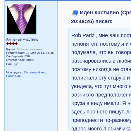
Иден Кастилио (Сре
20:48:26) писал:
Rob Parizi, мне ваш по
Активный участник
непонятен, поэтому я и
Группа:
Заблокированные
подумала, что вы говор
Регистрация: 12 Мар 2014, 14:36
Сообщений: 859
разочаровались в люби
Откуда: Красноярск
Пол:
поэтому никогда не ста
Мои группы:
Сиреневый мир
,
Роско Борн
полистала эту старую и
увидела, что тут много 
возникло предположение
Круза в виду имели. Я н
здесь про него пишут,
преподнести по-разному
адрес моего любимчика