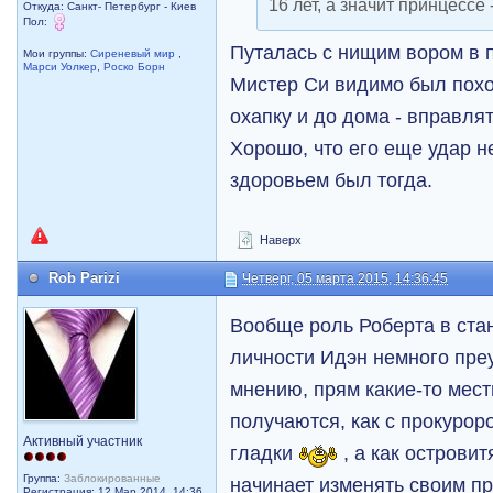
16 лет, а значит принцессе 
Откуда: Санкт- Петербург - Киев
Пол:
Путалась с нищим вором в п
Мои группы:
Сиреневый мир
,
Марси Уолкер
,
Роско Борн
Мистер Си видимо был похо
охапку и до дома - вправлят
Хорошо, что его еще удар н
здоровьем был тогда.
Наверх
Rob Parizi
Четверг, 05 марта 2015, 14:36:45
Вообще роль Роберта в ста
личности Идэн немного пре
мнению, прям какие-то мест
получаются, как с прокурор
Активный участник
гладки
, а как острови
Группа:
Заблокированные
начинает изменять своим п
Регистрация: 12 Мар 2014, 14:36