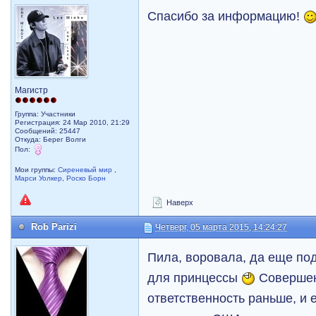
Спасибо за информацию!
Магистр
Группа: Участники
Регистрация: 24 Мар 2010, 21:29
Сообщений: 25447
Откуда: Берег Волги
Пол:
Мои группы:
Сиреневый мир
,
Марси Уолкер
,
Роско Борн
Наверх
Rob Parizi
Четверг, 05 марта 2015, 14:24:27
Пила, воровала, да еще по
для принцессы
Совершенн
ответственность раньше, и 