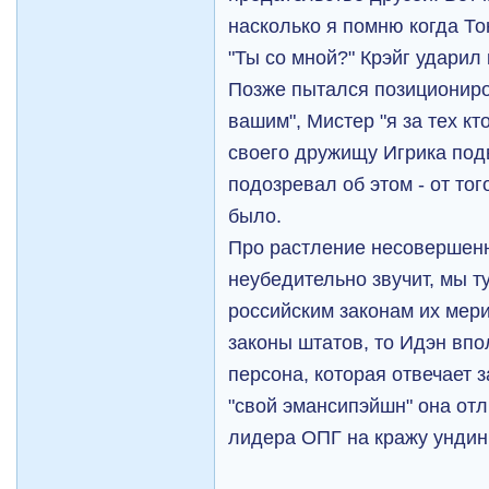
насколько я помню когда То
"Ты со мной?" Крэйг ударил
Позже пытался позициониро
вашим", Мистер "я за тех кт
своего дружищу Игрика под
подозревал об этом - от тог
было.
Про растление несовершенн
неубедительно звучит, мы ту
российским законам их мери
законы штатов, то Идэн вп
персона, которая отвечает з
"свой эмансипэйшн" она отл
лидера ОПГ на кражу ундин