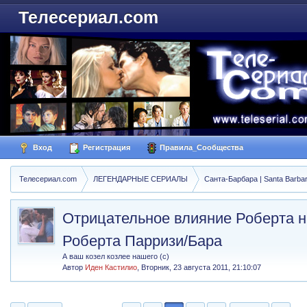
Телесериал.com
Вход
Регистрация
Правила_Сообщества
Телесериал.com
ЛЕГЕНДАРНЫЕ СЕРИАЛЫ
Санта-Барбара | Santa Barba
Отрицательное влияние Роберта н
Роберта Парризи/Бара
А ваш козел козлее нашего (с)
Автор
Иден Кастилио
,
Вторник, 23 августа 2011, 21:10:07