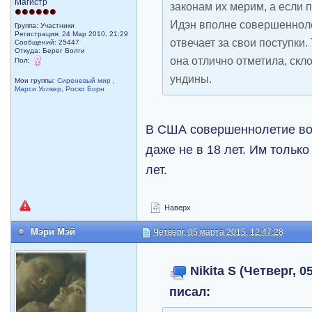
Магистр
законам их мерим, а если 
Идэн вполне совершенноле
Группа: Участники
Регистрация: 24 Мар 2010, 21:29
отвечает за свои поступки.
Сообщений: 25447
Откуда: Берег Волги
она отлично отметила, скл
Пол:
ундины.
Мои группы:
Сиреневый мир
,
Марси Уолкер
,
Роско Борн
В США совершеннолетие воо
даже не в 18 лет. Им тольк
лет.
Наверх
Мэри Мэй
Четверг, 05 марта 2015, 12:47:28
Nikita S (Четверг, 0
писал: