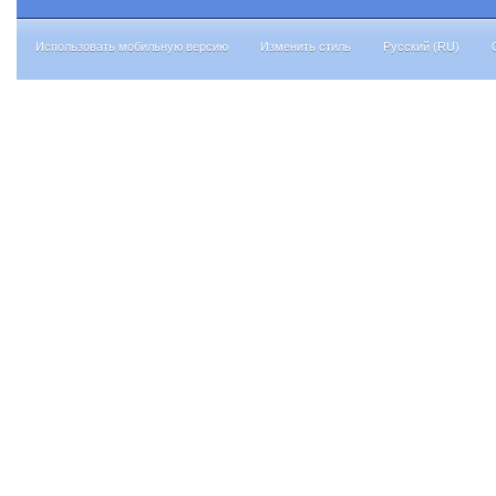
Использовать мобильную версию
Изменить стиль
Русский (RU)