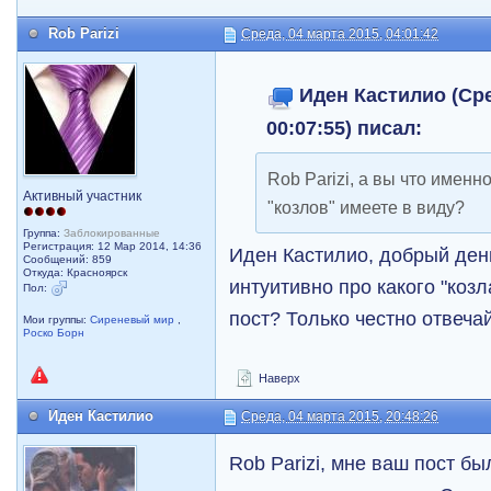
Rob Parizi
Среда, 04 марта 2015, 04:01:42
Иден Кастилио (Сре
00:07:55) писал:
Rob Parizi, а вы что именно
Активный участник
"козлов" имеете в виду?
Группа:
Заблокированные
Регистрация: 12 Мар 2014, 14:36
Иден Кастилио, добрый день
Сообщений: 859
Откуда: Красноярск
интуитивно про какого "коз
Пол:
пост? Только честно отвеча
Мои группы:
Сиреневый мир
,
Роско Борн
Наверх
Иден Кастилио
Среда, 04 марта 2015, 20:48:26
Rob Parizi, мне ваш пост б