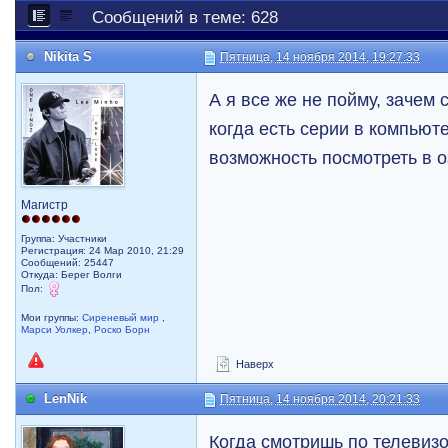
Сообщений в теме: 628
Nikita S
Пятница, 14 ноября 2014, 19:27:33
А я все же не пойму, зачем 
когда есть серии в компьюте
возможность посмотреть в 
Магистр
Группа: Участники
Регистрация: 24 Мар 2010, 21:29
Сообщений: 25447
Откуда: Берег Волги
Пол:
Мои группы:
Сиреневый мир
,
Марси Уолкер
,
Роско Борн
Наверх
LenNik
Пятница, 14 ноября 2014, 20:21:33
Когда смотришь по телевизо