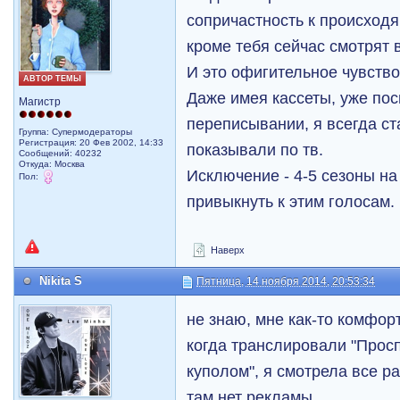
сопричастность к происход
кроме тебя сейчас смотрят 
И это офигительное чувство
АВТОР ТЕМЫ
Даже имея кассеты, уже пос
Магистр
переписывании, я всегда ст
Группа: Супермодераторы
Регистрация: 20 Фев 2002, 14:33
показывали по тв.
Сообщений: 40232
Откуда: Москва
Исключение - 4-5 сезоны на 
Пол:
привыкнуть к этим голосам.
Наверх
Nikita S
Пятница, 14 ноября 2014, 20:53:34
не знаю, мне как-то комфор
когда транслировали "Просп
куполом", я смотрела все ра
там нет рекламы.