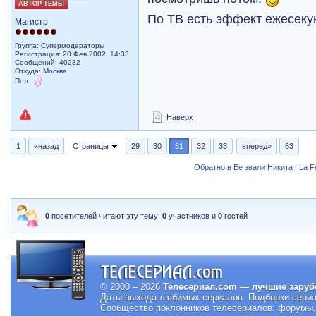
АВТОР ТЕМЫ
По ТВ есть эффект ежесеку
Магистр
Группа: Супермодераторы
Регистрация: 20 Фев 2002, 14:33
Сообщений: 40232
Откуда: Москва
Пол:
Наверх
1
«назад
Страницы
29
30
31
32
33
вперед»
63
Обратно в Ее звали Никита | La 
0
посетителей читают эту тему:
0
участников и
0
гостей
© 2000 – 2026
Телесериал.com — лучшие заруб
Даты выхода любимых сериалов.
Подборки сериа
Сообщество поклонников телесериалов: форумы, 