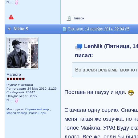
Пол:
Наверх
Nikita S
Пятница, 14 ноября 2014, 22:04:05
LenNik (Пятница, 14
писал:
Во время рекламы можно п
Магистр
Группа: Участники
Регистрация: 24 Мар 2010, 21:29
Поставь на паузу и иди.
Сообщений: 25447
Откуда: Берег Волги
Пол:
Скачала одну серию. Сначал
Мои группы:
Сиреневый мир
,
Марси Уолкер
,
Роско Борн
меня такая же озвучка, но н
голос Майкла. УРА! Буду ск
долго. Все же, если бы был