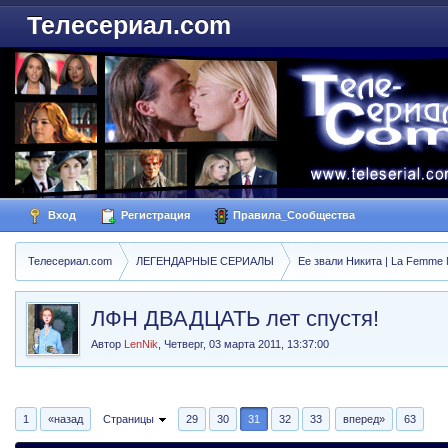
Телесериал.com
Вход
Регистрация
Правила_Сообщества
Телесериал.com
ЛЕГЕНДАРНЫЕ СЕРИАЛЫ
Ее звали Никита | La Femme N
ЛФН ДВАДЦАТЬ лет спустя!
Автор
LenNik
,
Четверг, 03 марта 2011, 13:37:00
1
«назад
Страницы
29
30
31
32
33
вперед»
63