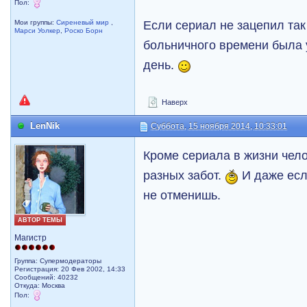
Пол:
Если сериал не зацепил так 
Мои группы:
Сиреневый мир
,
Марси Уолкер
,
Роско Борн
больничного времени была 
день.
Наверх
LenNik
Суббота, 15 ноября 2014, 10:33:01
Кроме сериала в жизни чел
разных забот.
И даже есл
не отменишь.
АВТОР ТЕМЫ
Магистр
Группа: Супермодераторы
Регистрация: 20 Фев 2002, 14:33
Сообщений: 40232
Откуда: Москва
Пол: