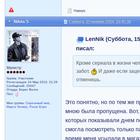
Наверх
Nikita S
Суббота, 15 ноября 2014, 10:45:30
LenNik (Суббота, 15
писал:
Кроме сериала в жизни че
Магистр
забот.
И даже если зацеп
отменишь.
Группа: Участники
Регистрация: 24 Мар 2010, 21:29
Сообщений: 25447
Откуда: Берег Волги
Пол:
Это понятно, но по тем же 
Мои группы:
Сиреневый мир
,
Марси Уолкер
,
Роско Борн
мною была пропущена. Вот, 
которых показывали днем по
смогла посмотреть только па
время меня усылали в мага