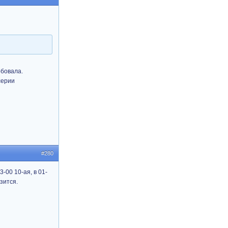
обовала.
серии
#280
3-00 10-ая, в 01-
зится.