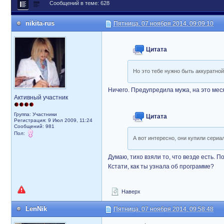
Сообщений в теме: 628
nikita-rus
Пятница, 07 ноября 2014, 09:09:10
Цитата
Но это тебе нужно быть аккуратно
Ничего. Предупредила мужа, на это мес
Активный участник
Группа: Участники
Цитата
Регистрация: 9 Июл 2009, 11:24
Сообщений: 981
Пол:
А вот интересно, они купили сериал
Думаю, тихо взяли то, что везде есть. П
Кстати, как ты узнала об программе?
Наверх
LenNik
Пятница, 07 ноября 2014, 09:58:48