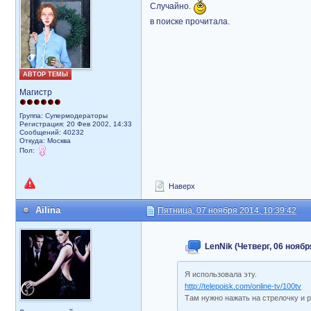
Случайно.
в поиске прочитала.
АВТОР ТЕМЫ
Магистр
Группа: Супермодераторы
Регистрация: 20 Фев 2002, 14:33
Сообщений: 40232
Откуда: Москва
Пол:
Наверх
Ailina
Пятница, 07 ноября 2014, 10:39:42
LenNik (Четверг, 06 ноябр
Я использовала эту.
http://telepoisk.com/online-tv/100tv
Там нужно нажать на стрелочку и р