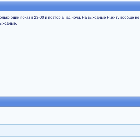
олько один показ в 23-00 и повтор а час ночи. На выходные Никиту вообще не
выходные.