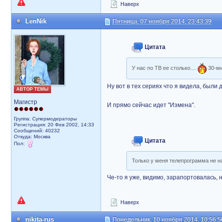
Наверх
LenNik
Пятница, 07 ноября 2014, 23:43:39
Цитата
У нас по ТВ ее столько....
30-ми
Ну вот в тех сериях что я видела, были
АВТОР ТЕМЫ
Магистр
И прямо сейчас идет "Измена".
Группа: Супермодераторы
Регистрация: 20 Фев 2002, 14:33
Сообщений: 40232
Откуда: Москва
Цитата
Пол:
Только у меня телепрограмма не н
Че-то я уже, видимо, зарапортовалась, 
Наверх
nikita-rus
Понедельник, 10 ноября 2014, 10:56:5