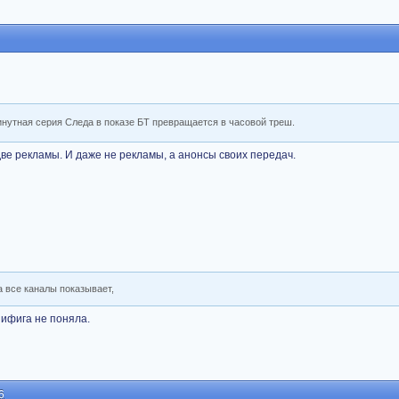
нутная серия Следа в показе БТ превращается в часовой треш.
 две рекламы. И даже не рекламы, а анонсы своих передач.
а все каналы показывает,
нифига не поняла.
6