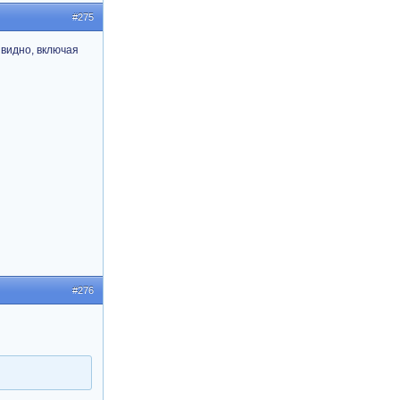
#275
 видно, включая
#276