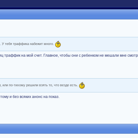
й. У тебя траффика набежит много.
яц траффик на мой счет. Главное, чтобы они с ребенком не мешали мне смотр
, или по-тихому решили взять то, что везде есть.
отому и без всяких анонс на показ.