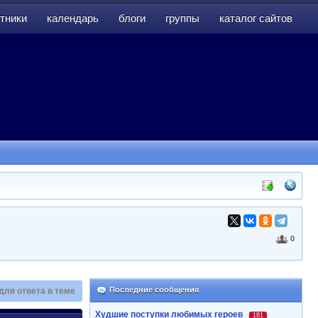
тники
календарь
блоги
группы
каталог сайтов
тники
календарь
блоги
группы
каталог сайтов
0
Последние сообщения
для ответа в теме
Худшие поступки любимых героев
181