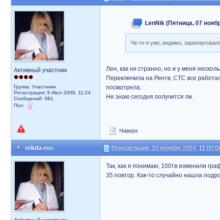
LenNik (Пятница, 07 ноябр
Че-то я уже, видимо, зарапортовал
Лен, как ни странно, но и у меня неско
Активный участник
Переключила на Рентв, СТС все работали
Группа: Участники
посмотрела.
Регистрация: 9 Июл 2009, 11:24
Не знаю сегодня получится ли.
Сообщений: 981
Пол:
Наверх
nikita-rus
Понедельник, 10 ноября 2014, 11:00:0
Так, как я понимаю, 100тв изменили графи
35 повтор. Как-то случайно нашла подро