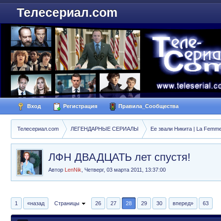
Телесериал.com
Вход
Регистрация
Правила_Сообщества
Телесериал.com
ЛЕГЕНДАРНЫЕ СЕРИАЛЫ
Ее звали Никита | La Femme
ЛФН ДВАДЦАТЬ лет спустя!
Автор
LenNik
,
Четверг, 03 марта 2011, 13:37:00
1
«назад
Страницы
26
27
28
29
30
вперед»
63