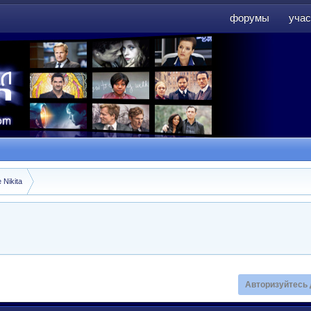
форумы
учас
форумы
учас
 Nikita
Авторизуйтесь 