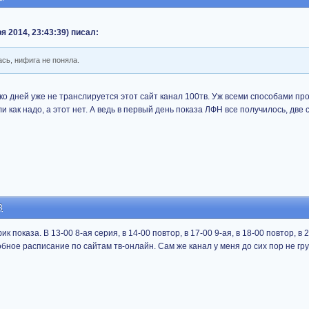
я 2014, 23:43:39) писал:
ась, нифига не поняла.
лько дней уже не транслируется этот сайт канал 100тв. Уж всеми способами пр
 как надо, а этот нет. А ведь в первый день показа ЛФН все получилось, две 
8
к показа. В 13-00 8-ая серия, в 14-00 повтор, в 17-00 9-ая, в 18-00 повтор, в 2
бное расписание по сайтам тв-онлайн. Сам же канал у меня до сих пор не гру