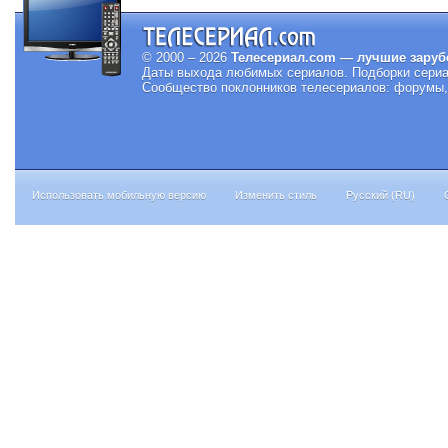
© 2000 – 2026
Телесериал.com — лучшие заруб
Даты выхода любимых сериалов.
Подборки сериа
Сообщество поклонников телесериалов: форумы, 
Использовать мобильную версию
Изменить стиль
Русский (RU)