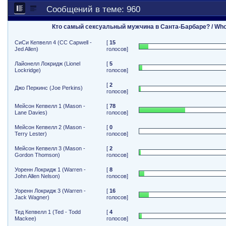
Сообщений в теме: 960
Кто самый сексуальный мужчина в Санта-Барбаре? / Who i
СиСи Кепвелл 4 (CC Capwell -
[
15
Jed Allen)
голосов]
Лайонелл Локридж (Lionel
[
5
Lockridge)
голосов]
[
2
Джо Перкинс (Joe Perkins)
голосов]
Мейсон Кепвелл 1 (Mason -
[
78
Lane Davies)
голосов]
Мейсон Кепвелл 2 (Mason -
[
0
Terry Lester)
голосов]
Мейсон Кепвелл 3 (Mason -
[
2
Gordon Thomson)
голосов]
Уоренн Локридж 1 (Warren -
[
8
John Allen Nelson)
голосов]
Уоренн Локридж 3 (Warren -
[
16
Jack Wagner)
голосов]
Тед Кепвелл 1 (Ted - Todd
[
4
Mackee)
голосов]