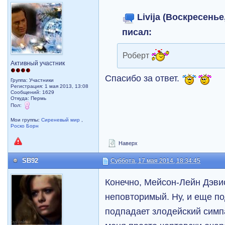
Livija (Воскресенье,
писал:
Роберт
Активный участник
Спасибо за ответ.
Группа: Участники
Регистрация: 1 мая 2013, 13:08
Сообщений: 1629
Откуда: Пермь
Пол:
Мои группы:
Сиреневый мир
,
Роско Борн
Наверх
SB92
Суббота, 17 мая 2014, 18:34:45
Конечно, Мейсон-Лейн Дэви
неповторимый. Ну, и еще п
подпадает злодейский симпа