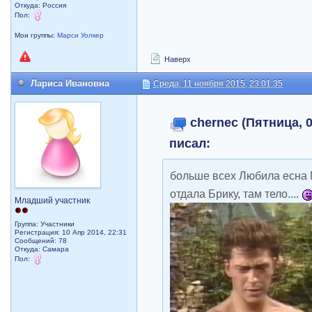
Откуда: Россия
Пол:
Мои группы:
Марси Уолкер
Наверх
Лариса Ивановна
Среда, 11 ноября 2015, 23:01:35
chernec (Пятница, 0
писал:
больше всех Любила есна 
отдала Брику, там тело....
Младший участник
Группа: Участники
Регистрация: 10 Апр 2014, 22:31
Сообщений: 78
Откуда: Самара
Пол: