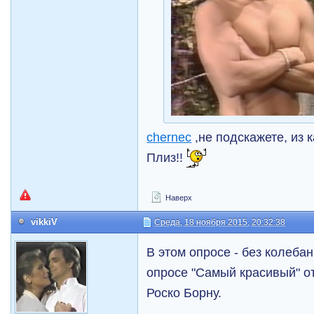
chernec
,не подскажете, из 
Плиз!!
Наверх
vikkiV
Среда, 18 ноября 2015, 20:32:38
В этом опросе - без колеба
опросе "Самый красивый" от
Роско Борну.