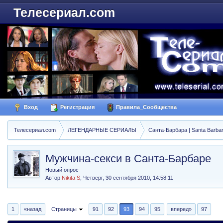
Телесериал.com
Вход
Регистрация
Правила_Сообщества
Телесериал.com
ЛЕГЕНДАРНЫЕ СЕРИАЛЫ
Санта-Барбара | Santa Barba
Мужчина-секси в Санта-Барбаре
Новый опрос
Автор
Nikita S
,
Четверг, 30 сентября 2010, 14:58:11
1
«назад
Страницы
91
92
93
94
95
вперед»
97