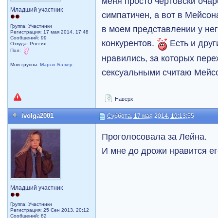
меня просто чертовски очар
Младший участник
симпатичен, а вот в Мейсон
Группа: Участники
в моем представлении у нег
Регистрация: 17 мая 2014, 17:48
Сообщений: 99
конкурентов.
Есть и друг
Откуда: Россия
Пол:
нравились, за которых пер
Мои группы:
Марси Уолкер
сексуальными считаю Мейсо
Наверх
ivolga2001
Суббота, 17 мая 2014, 19:13:55
Проголосовала за Лейна.
И мне до дрожи нравится его
Младший участник
Группа: Участники
Регистрация: 25 Сен 2013, 20:12
Сообщений: 82