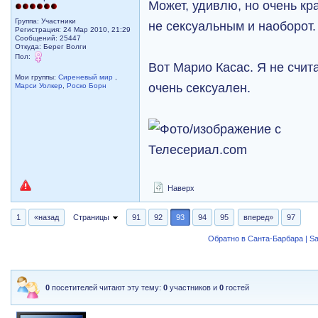
Может, удивлю, но очень к
Группа: Участники
не сексуальным и наоборот.
Регистрация: 24 Мар 2010, 21:29
Сообщений: 25447
Откуда: Берег Волги
Пол:
Вот Марио Касас. Я не счит
Мои группы:
Сиреневый мир
,
очень сексуален.
Марси Уолкер
,
Роско Борн
Наверх
1
«назад
Страницы
91
92
93
94
95
вперед»
97
Обратно в Санта-Барбара | Sa
0
посетителей читают эту тему:
0
участников и
0
гостей