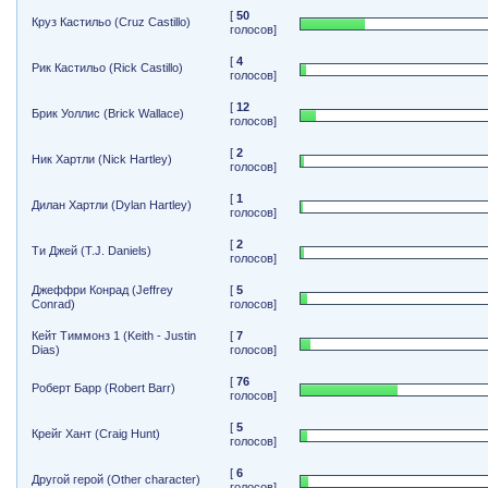
[
50
Круз Кастильо (Cruz Castillo)
голосов]
[
4
Рик Кастильо (Rick Castillo)
голосов]
[
12
Брик Уоллис (Brick Wallace)
голосов]
[
2
Ник Хартли (Nick Hartley)
голосов]
[
1
Дилан Хартли (Dylan Hartley)
голосов]
[
2
Ти Джей (T.J. Daniels)
голосов]
Джеффри Конрад (Jeffrey
[
5
Conrad)
голосов]
Кейт Тиммонз 1 (Keith - Justin
[
7
Dias)
голосов]
[
76
Роберт Барр (Robert Barr)
голосов]
[
5
Крейг Хант (Craig Hunt)
голосов]
[
6
Другой герой (Other character)
голосов]