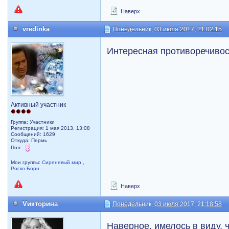
Наверх
vredinka
Понедельник, 03 июля 2017, 21:02:15
Интересная противоречивос
Активный участник
Группа: Участники
Регистрация: 1 мая 2013, 13:08
Сообщений: 1629
Откуда: Пермь
Пол:
Мои группы:
Сиреневый мир
,
Роско Борн
Наверх
Vикторина
Понедельник, 03 июля 2017, 21:18:58
Наверное, имелось в виду, ч