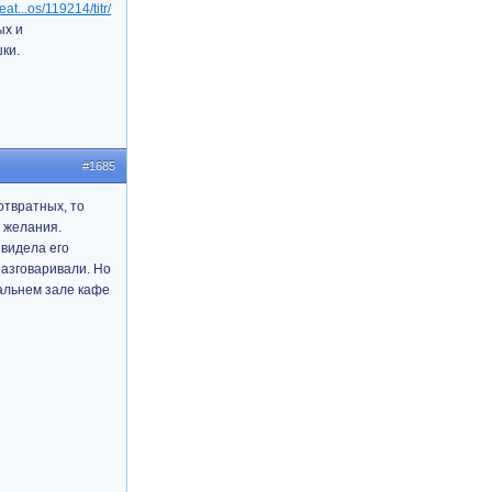
eat...os/119214/titr/
ых и
ки.
#1685
отвратных, то
т желания.
 видела его
разговаривали. Но
дальнем зале кафе