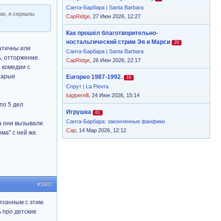
Санта-Барбара | Santa Barbara
рю, я сериалы
CapRidge
, 27 Июн 2026, 12:27
.
Как прошёл благотворительно-
ностальгический стрим Эя и Марси
20
патичны или
Санта-Барбара | Santa Barbara
, отторжение.
CapRidge
, 26 Июн 2026, 22:17
е комедии с
тарые
Europeo 1987-1992.
16
Спрут | La Piovra
luigiperelli
, 24 Июн 2026, 15:14
по 5 дел
Игрушка
61
Санта-Барбара: законченные фанфики
да они вызывали
Cap
, 14 Мар 2026, 12:12
ма" с ней же.
#1683
язанным с этим.
ь про детские