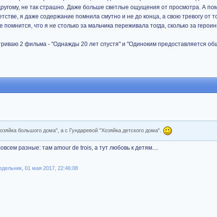
ругому, не так страшно. Даже больше светлые ощущения от просмотра. А по
стве, я даже содержание помнила смутно и не до конца, а свою тревогу от т
е помнится, что я не столько за мальчика переживала тогда, сколько за герои
триваю 2 фильма - "Однажды 20 лет спустя" и "Одиноким предоставляется об
озяйка большого дома", а с Гундаревой "Хозяйка детского дома".
всем разные: там amour de trois, а тут любовь к детям....
дельник, 01 мая 2017, 22:46:08