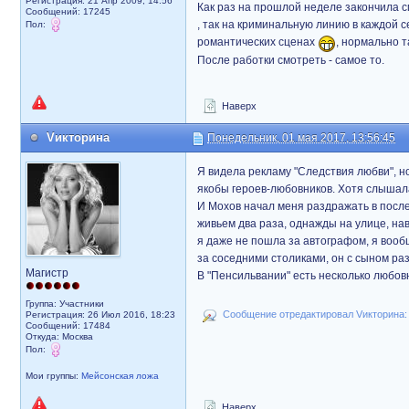
Регистрация: 21 Апр 2009, 14:56
Как раз на прошлой неделе закончила 
Сообщений: 17245
, так на криминальную линию в каждой 
Пол:
романтических сценах
, нормально 
После работки смотреть - самое то.
Наверх
Vикторина
Понедельник, 01 мая 2017, 13:56:45
Я видела рекламу "Следствия любви", но
якобы героев-любовников. Хотя слышала
И Мохов начал меня раздражать в после
живьем два раза, однажды на улице, нав
я даже не пошла за автографом, я вообщ
за соседними столиками, он с сыном ра
Магистр
В "Пенсильвании" есть несколько любов
Группа: Участники
Сообщение отредактировал Vикторина: 
Регистрация: 26 Июл 2016, 18:23
Сообщений: 17484
Откуда: Москва
Пол:
Мои группы:
Мейсонская ложа
Наверх