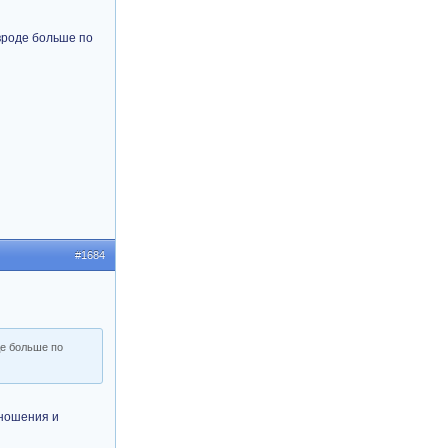
 вроде больше по
#1684
де больше по
тношения и