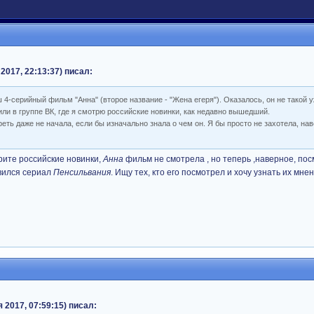
2017, 22:13:37) писал:
4-серийный фильм "Анна" (второе название - "Жена егеря"). Оказалось, он не такой у
или в группе ВК, где я смотрю российские новинки, как недавно вышедший.
реть даже не начала, если бы изначально знала о чем он. Я бы просто не захотела, нав
трите российские новинки,
Анна
фильм не смотрела , но теперь ,наверное, по
авился сериал
Пенсильвания
. Ищу тех, кто его посмотрел и хочу узнать их мнен
 2017, 07:59:15) писал: