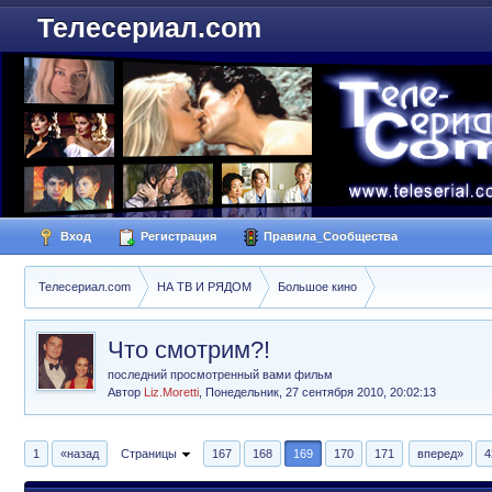
Телесериал.com
Вход
Регистрация
Правила_Сообщества
Телесериал.com
НА ТВ И РЯДОМ
Большое кино
Что смотрим?!
последний просмотренный вами фильм
Автор
Liz.Moretti
,
Понедельник, 27 сентября 2010, 20:02:13
1
«назад
Страницы
167
168
169
170
171
вперед»
4