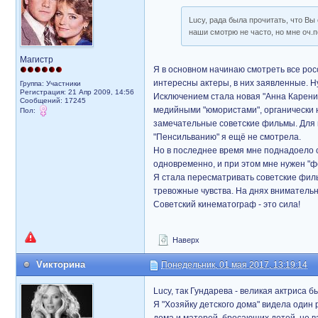
Lucy, рада была прочитать, что Вы
наши смотрю не часто, но мне оч.
Магистр
Я в основном начинаю смотреть все рос
интересны актеры, в них заявленные. Н
Группа: Участники
Регистрация: 21 Апр 2009, 14:56
Исключением стала новая "Анна Каренина
Сообщений: 17245
медийными "юмористами", органически н
Пол:
замечательные советские фильмы. Для 
"Пенсильванию" я ещё не смотрела.
Но в последнее время мне поднадоело с
одновременно, и при этом мне нужен "ф
Я стала пересматривать советские филь
тревожные чувства. На днях внимательно
Советский кинематограф - это сила!
Наверх
Vикторина
Понедельник, 01 мая 2017, 13:19:14
Lucy, так Гундарева - великая актриса 
Я "Хозяйку детского дома" видела один 