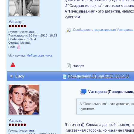
дома и матерей, бросающих детей, не в
И "Сладкая женщина" - это тоже классик
А "Пенсильвания" - это детектив, непло
чувствам.
Магистр
Сообщение отредактировал Vикторина: 
Группа: Участники
Регистрация: 26 Июл 2016, 18:23
Сообщений: 17484
Откуда: Москва
Пол:
Мои группы:
Мейсонская ложа
Наверх
Lucy
Понедельник, 01 мая 2017, 13:34:38
Vикторина (Понедельник, 
А "Пенсильвания" - это детектив, 
чувствам.
Магистр
Эт точно ))). Сделала для себя вывод,
чувственная сторона, но никак не след
Группа: Участники