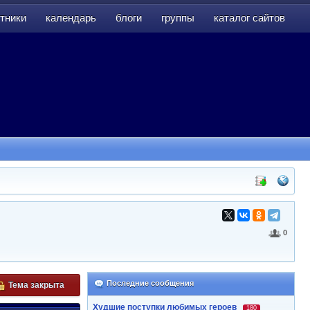
тники
календарь
блоги
группы
каталог сайтов
тники
календарь
блоги
группы
каталог сайтов
0
Последние сообщения
Тема закрыта
Худшие поступки любимых героев
180