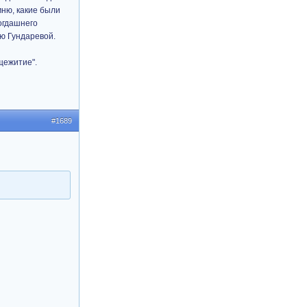
мню, какие были
огдашнего
ню Гундаревой.
щежитие".
#1689