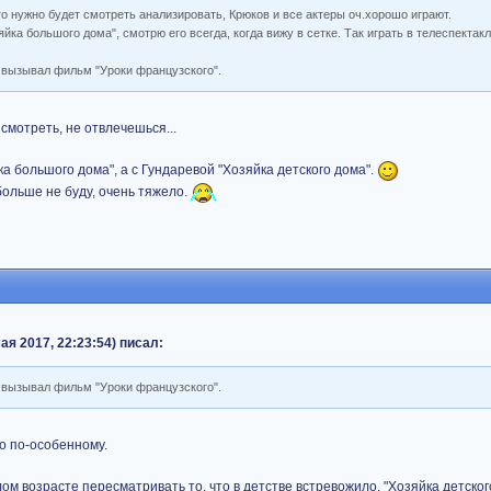
о нужно будет смотреть анализировать, Крюков и все актеры оч.хорошо играют.
ка большого дома", смотрю его всегда, когда вижу в сетке. Так играть в телеспектак
 вызывал фильм "Уроки французского".
смотреть, не отвлечешься...
а большого дома", а с Гундаревой "Хозяйка детского дома".
больше не буду, очень тяжело.
ая 2017, 22:23:54) писал:
 вызывал фильм "Уроки французского".
то по-особенному.
лом возрасте пересматривать то, что в детстве встревожило. "Хозяйка детског