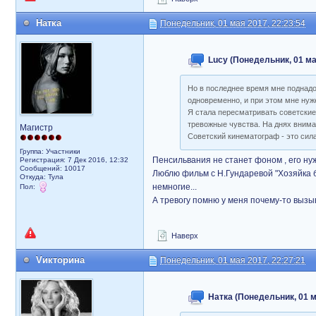
Натка
Понедельник, 01 мая 2017, 22:23:54
Lucy (Понедельник, 01 ма
Но в последнее время мне поднадо
одновременно, и при этом мне нуж
Я стала пересматривать советские
тревожные чувства. На днях внимат
Магистр
Советский кинематограф - это сила
Группа: Участники
Пенсильвания не станет фоном , его ну
Регистрация: 7 Дек 2016, 12:32
Сообщений: 10017
Люблю фильм с Н.Гундаревой "Хозяйка бол
Откуда: Тула
немногие...
Пол:
А тревогу помню у меня почему-то вызы
Наверх
Vикторина
Понедельник, 01 мая 2017, 22:27:21
Натка (Понедельник, 01 м