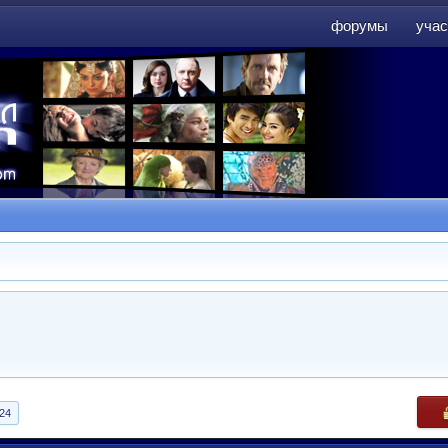
форумы
учас
форумы
учас
24