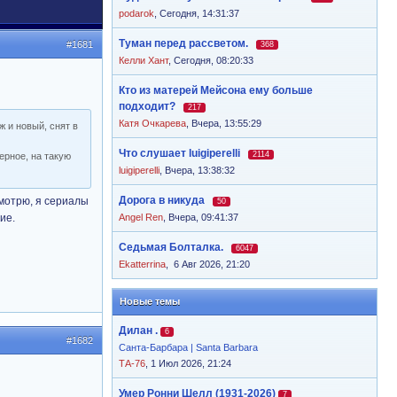
podarok
,
Сегодня, 14:31:37
Туман перед рассветом.
#1681
368
Келли Хант
,
Сегодня, 08:20:33
Кто из матерей Мейсона ему больше
подходит?
217
Катя Очкарева
,
Вчера, 13:55:29
ж и новый, снят в
Что слушает luigiperelli
2114
ерное, на такую
luigiperelli
,
Вчера, 13:38:32
Дорога в никуда
смотрю, я сериалы
50
ие.
Angel Ren
,
Вчера, 09:41:37
Седьмая Болталка.
6047
Ekatterrina
,
6 Авг 2026, 21:20
Новые темы
Дилан .
6
#1682
Санта-Барбара | Santa Barbara
ТА-76
, 1 Июл 2026, 21:24
Умер Ронни Шелл (1931-2026)
7