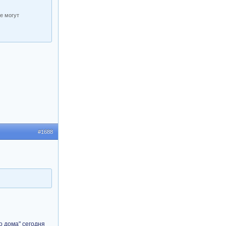
ле могут
#1688
о дома" сегодня