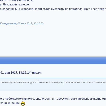
ажно по каким причинам.
а, Янковский там еще.
хо сделанный, я с подачи Натки стала смотреть, не пожалела. Но ты все-таки
Понедельник, 01 мая 2017, 13:20:33
01 мая 2017, 13:19:14) писал:
неплохо сделанный, я с подачи Натки стала смотреть, не пожалела. Но ты все-таки вро
 что в любом детективном сериале меня интересуют исключительно людские о
ственные линии
.