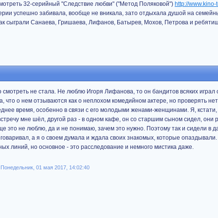
смотреть 32-серийный "Следствие любви" ("Метод Поляковой")
http://www.kino-t
серии успешно забивала, вообще не вникала, зато отдыхала душой на семейн
так сыграли Санаева, Гришаева, Лифанов, Батырев, Мохов, Петрова и ребятиш
 смотреть не стала. Не люблю Игоря Лифанова, то он бандитов всяких играл 
, что о нем отзываются как о неплохом комедийном актере, но проверять не
днее время, особенно в связи с его молодыми женами-женщинами. Я, кстати,
стречу мне шёл, другой раз - в одном кафе, он со старшим сыном сидел, они 
е это не люблю, да и не понимаю, зачем это нужно. Поэтому так и сидели в 
зговаривал, а я о своем думала и ждала своих знакомых, которые опаздывали.
ных линий, но основное - это расследование и немного мистика даже.
Понедельник, 01 мая 2017, 14:02:40