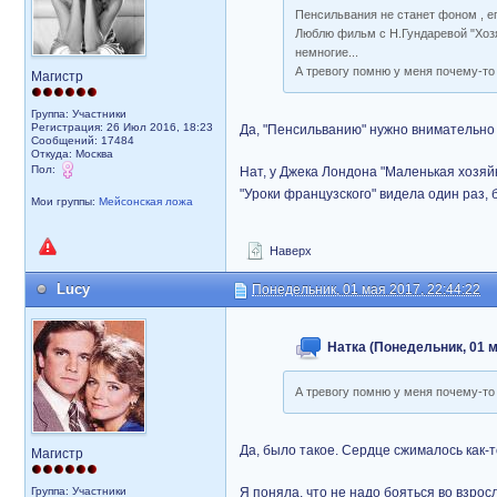
Пенсильвания не станет фоном , ег
Люблю фильм с Н.Гундаревой "Хозяй
немногие...
А тревогу помню у меня почему-то
Магистр
Группа: Участники
Регистрация: 26 Июл 2016, 18:23
Да, "Пенсильванию" нужно внимательно 
Сообщений: 17484
Откуда: Москва
Пол:
Нат, у Джека Лондона "Маленькая хозяйк
"Уроки французского" видела один раз, 
Мои группы:
Мейсонская ложа
Наверх
Lucy
Понедельник, 01 мая 2017, 22:44:22
Натка (Понедельник, 01 м
А тревогу помню у меня почему-то
Да, было такое. Сердце сжималось как-
Магистр
Группа: Участники
Я поняла, что не надо бояться во взрос