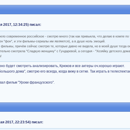
я 2017, 12:34:25) писал:
ело современное российское - смотрю много (так как привыкла, что делаю в компе по 
ен "фон", и эти фильмы-сериалы им являются), а в душе ноль эмоций.
 фильмы, причём сейчас смотрю те, которые давно не видела, но в моей душе тогда 
ельно смотрела "Сладкую женщину" с Гундаревой, а сегодня - "Хозяйку детского дома"
!
жно будет смотреть анализировать, Крюков и все актеры оч.хорошо играют.
ьшого дома", смотрю его всегда, когда вижу в сетке. Так играть в телеспекта
вал фильм "Уроки французского".
ая 2017, 22:23:54) писал: