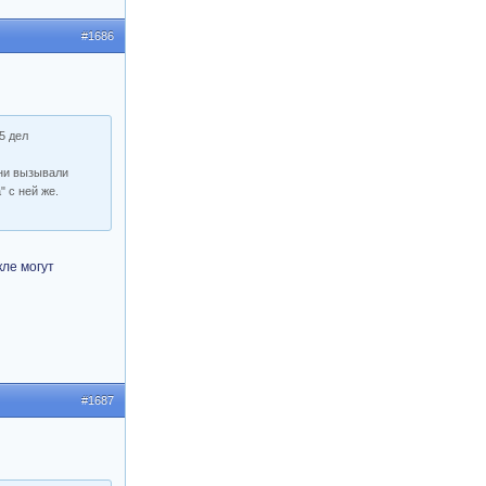
#1686
5 дел
они вызывали
 с ней же.
кле могут
#1687