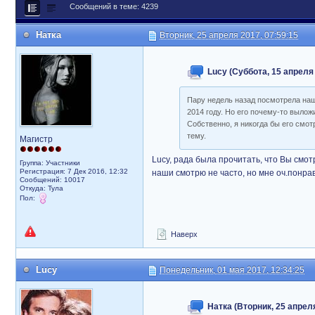
Сообщений в теме: 4239
Натка
Вторник, 25 апреля 2017, 07:59:15
Lucy (Суббота, 15 апреля 
Пару недель назад посмотрела наш 
2014 году. Но его почему-то вылож
Собственно, я никогда бы его смот
тему.
Магистр
Lucy, рада была прочитать, что Вы смо
Группа: Участники
Регистрация: 7 Дек 2016, 12:32
наши смотрю не часто, но мне оч.понр
Сообщений: 10017
Откуда: Тула
Пол:
Наверх
Lucy
Понедельник, 01 мая 2017, 12:34:25
Натка (Вторник, 25 апреля