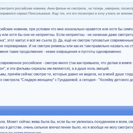
 смотрите российские новинки,
Анна
фильм не смотрела , но теперь ,наверное, посмот
понравился сериал
Пенсильвания
. Ищу тех, кто его посмотрел и хочу узнать их мнение
сийские новинки, при условии что мне изначально нравятся или хотя бы сим
у или хотя бы они не неприятны. Если неприятны - не начинаю даже смотреть
", этот кактус я всё же съела ))). Да, ещё не смотрю туповатые современны
е перевариваю. И не смотрю ремиксы или как их там правильно назвать на с
меня такие продолжения - некие извращения и пустоты одновременно.
овременное российское - смотрю много (так как привыкла, что делаю в компе 
он", и эти фильмы-сериалы им являются), а в душе ноль эмоций.
мы, причём сейчас смотрю те, которые давно не видела, но в моей душе тог
 смотрела "Сладкую женщину" с Гундаревой, а сегодня - "Хозяйку детского до
была. Может сейчас жива была бы, если бы не увлеклась похудением и всем, св
раз в детстве, очень сильное впечатление было, но я вообще не могу смотрет