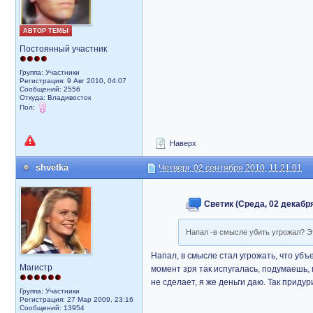
АВТОР ТЕМЫ
Постоянный участник
Группа: Участники
Регистрация: 9 Авг 2010, 04:07
Сообщений: 2556
Откуда: Владивосток
Пол:
Наверх
shvetka
Четверг, 02 сентября 2010, 11:21:01
Светик (Среда, 02 декабря
Напал -в смысле убить угрожал? Э
Напал, в смысле стал угрожать, что убъ
Магистр
момент зря так испугалась, подумаешь, 
не сделает, я же деньги даю. Так приду
Группа: Участники
Регистрация: 27 Мар 2009, 23:16
Сообщений: 13954