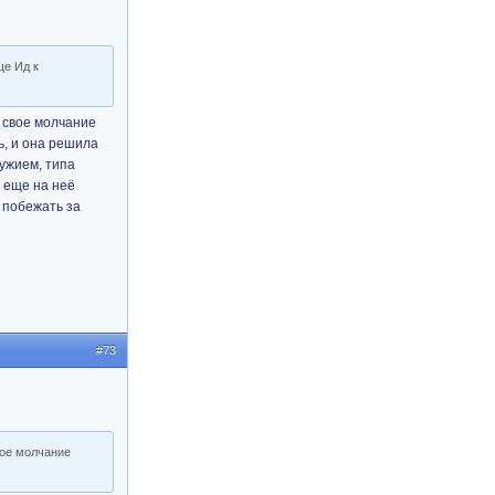
ще Ид к
а свое молчание
ь, и она решила
ружием, типа
р еще на неё
 побежать за
#73
вое молчание