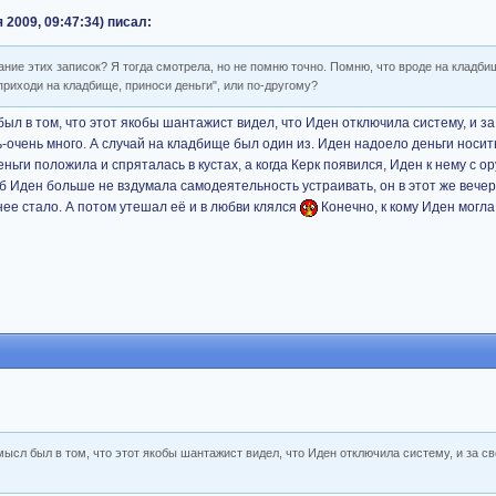
 2009, 09:47:34) писал:
е этих записок? Я тогда смотрела, но не помню точно. Помню, что вроде на кладби
приходи на кладбище, приноси деньги", или по-другому?
был в том, что этот якобы шантажист видел, что Иден отключила систему, и з
ь-очень много. А случай на кладбище был один из. Иден надоело деньги носит
ньги положила и спряталась в кустах, а когда Керк появился, Иден к нему с о
об Иден больше не вздумала самодеятельность устраивать, он в этот же вече
нее стало. А потом утешал её и в любви клялся
Конечно, к кому Иден могла
мысл был в том, что этот якобы шантажист видел, что Иден отключила систему, и за с