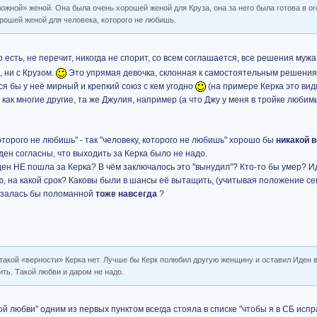
ложной» женой. Она была очень хорошей женой для Круза, она за него была готова в ого
орошей женой для человека, которого не любишь.
о есть, не перечит, никогда не спорит, со всем соглашается, все решения муж
, ни с Крузом.
Это упрямая девочка, склонная к самостоятельным решениям 
ся бы у неё мирный и крепкий союз с кем угодно
(на примере Керка это видн
 как многие другие, та же Джулия, например (а что Джу у меня в тройке любим
которого не любишь" - так "человеку, которого не любишь" хорошо бы
никакой 
ен согласны, что выходить за Керка было не надо.
Иден НЕ пошла за Керка? В чём заключалось это "вынудил"? Кто-то бы умер? И
, на какой срок? Каковы были в шансы её вытащить, (учитывая положение се
казалась бы поломанной
тоже навсегда
?
 такой «верности» Керка нет. Лучше бы Керк полюбил другую женщину и оставил Иден в
ть. Такой любви и даром не надо.
ой любви" одним из первых пунктом всегда стояла в списке "чтобы я в СБ испр