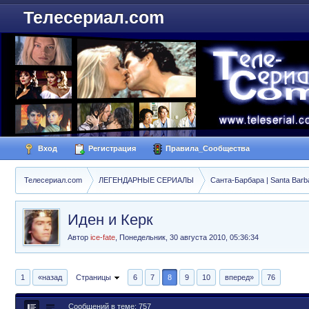
Телесериал.com
Вход
Регистрация
Правила_Сообщества
Телесериал.com
ЛЕГЕНДАРНЫЕ СЕРИАЛЫ
Санта-Барбара | Santa Barb
Иден и Керк
Автор
ice-fate
,
Понедельник, 30 августа 2010, 05:36:34
1
«назад
Страницы
6
7
8
9
10
вперед»
76
Сообщений в теме: 757