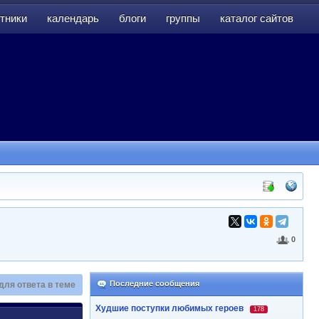
тники
календарь
блоги
группы
каталог сайтов
тники
календарь
блоги
группы
каталог сайтов
0
Последние сообщения
для ответа в теме
Худшие поступки любимых героев
178