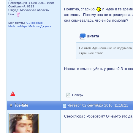
Регистрация: 1 Сен 2001, 19:06
Сообщений: 6213
Понятно, спасибо.
И Иден в те време
Откуда: Московская область
Пол:
хотелось... Почему она не отреагировал
она сомневалась, что ей бы помогли?
Мои группы:
С Любовью...
Мейсон-Мэри,Мейсон-Джулия
Цитата
Но чтоб Иден больше не вздумала с
страшнее стало
Напал -в смысле убить угрожал? Это ша
Наверх
ice-fate
Четверг, 02 сентября 2010, 11:18:21
Секс-глюки с Робертом? О чём-то это да