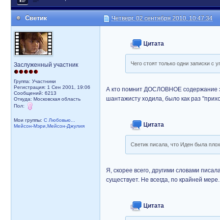
Светик
Четверг, 02 сентября 2010, 10:47:34
Цитата
Чего стоят только одни записки с 
Заслуженный участник
Группа: Участники
Регистрация: 1 Сен 2001, 19:06
А кто помнит ДОСЛОВНОЕ содержание эти
Сообщений: 6213
шантажисту ходила, было как раз "прихо
Откуда: Московская область
Пол:
Мои группы:
С Любовью...
Цитата
Мейсон-Мэри,Мейсон-Джулия
Светик писала, что Иден была пло
Я, скорее всего, другими словами писал
существует. Не всегда, по крайней мере.
Цитата