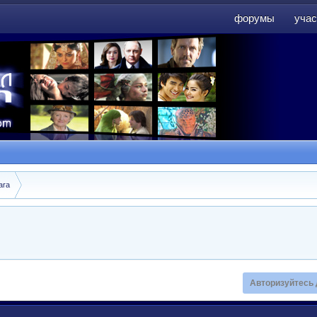
форумы
учас
форумы
учас
ara
Авторизуйтесь 