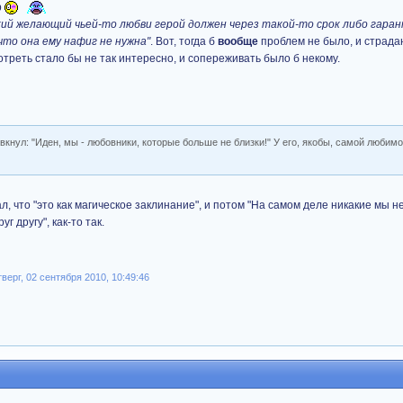
р
кий желающий чьей-то любви герой должен через такой-то срок либо гара
что она ему нафиг не нужна"
. Вот, тогда б
вообще
проблем не было, и страда
треть стало бы не так интересно, и сопереживать было б некому.
рявкнул: "Иден, мы - любовники, которые больше не близки!" У его, якобы, самой любим
!
л, что "это как магическое заклинание", и потом "На самом деле никакие мы н
 другу", как-то так.
ерг, 02 сентября 2010, 10:49:46