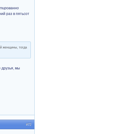
нтированно
ний раз в пятьсот
ой женщины, тогда
е друзья, мы
#72