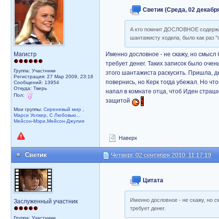
Светик (Среда, 02 декабря
А кто помнит ДОСЛОВНОЕ содержани
шантажисту ходила, было как раз "
Магистр
Именно дословное - не скажу, но смысл 
требует денег. Таких записок было очен
Группа: Участники
этого шантажиста раскусить. Пришла, де
Регистрация: 27 Мар 2009, 23:16
повернись, но Керк тогда убежал. Но чт
Сообщений: 13954
Откуда: Тверь
напал в комнате отца, чтоб Иден страш
Пол:
защитой
Мои группы:
Сиреневый мир
,
Марси Уолкер
,
С Любовью...
Мейсон-Мэри,Мейсон-Джулия
Наверх
Светик
Четверг, 02 сентября 2010, 11:17:19
Цитата
Именно дословное - не скажу, но с
Заслуженный участник
требует денег.
Группа: Участники