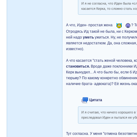
И я не согласна, что Иден была «с
касается Керка, то сложно стать х
А что, Иден- простая жена
? Т
Отродясь Ид такой не была, ни с Керком
ней надо
уметь
ужиться. Ну, не получил
является недостатком. Да, она сложная,
известно).
А что касается "стать женой человека, 
становиться.
Вроде даже поклонники Ид
Керк вынудил... А что было бы, если б 
тюрьму? По какому конкретно обвинению
наличие брата- адвоката)? Её жизнь о
Цитата
И я считаю, что ничего хорошего в
преследовал Иден и пытался ее уби
Тут согласна. У меня "отмена безответн