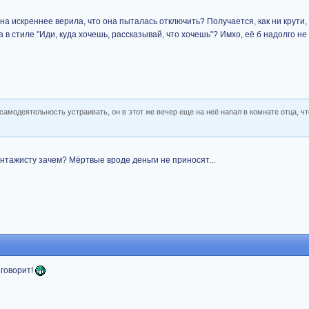
на искреннее верила, что она пыталась отключить? Получается, как ни крути, 
а в стиле "Иди, куда хочешь, рассказывай, что хочешь"? Имхо, её б надолго н
амодеятельность устраивать, он в этот же вечер еще на неё напал в комнате отца, ч
нтажисту зачем? Мёртвые вроде деньги не приносят...
 говорит!