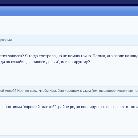
угрозами!
х записок? Я тогда смотрела, но не помню точно. Помню, что вроде на кла
ди на кладбище, приноси деньги", или по-другому?
хой женой? Но я не вижу, чтобы Керк был хорошим мужем (см. вышеперечисленные пос
а, понятиями "хороший- плохой" крайне редко оперирую, т.к. не верю, что так