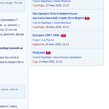
Санта-Барбара | Santa Barbara
нь и воду. Что же
CapRidge
, 27 Июн 2026, 12:27
Как прошёл благотворительно-
ностальгический стрим Эя и Марси
20
а принимает?
Санта-Барбара | Santa Barbara
- а, значит, с
CapRidge
, 26 Июн 2026, 22:17
о). И это не
ых девочек, вроде
Europeo 1987-1992.
16
Спрут | La Piovra
luigiperelli
, 24 Июн 2026, 15:14
вообще женой не
Игрушка
61
ден бы села в
Санта-Барбара: законченные фанфики
Cap
, 14 Мар 2026, 12:12
мьи в обществе и
 покое, чем он
авила", имхо,