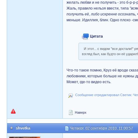
желать любви и не получить - это б-р-р-
Жаль, правило нельзя ввести, типа
"вся
получить её, либо искренне осознать, 
меньше. Идиллия, блин. Одно плохо -смо
Цитата
И этот... с видом "все достали!" 
взгляд был, как будто он её ударил
Что-то такое помню, Круз её вроде сказа
любовники, которые больше не нужны друг
Может, где-то видео есть.
Сообщение отредактировал Светик: Четв
Наверх
shvetka
Четверг, 02 сентября 2010, 11:00:57