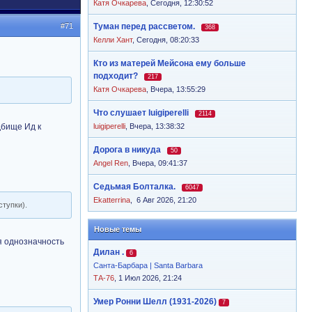
Катя Очкарева
,
Сегодня, 12:30:52
#71
Туман перед рассветом.
368
Келли Хант
,
Сегодня, 08:20:33
Кто из матерей Мейсона ему больше
подходит?
217
Катя Очкарева
,
Вчера, 13:55:29
Что слушает luigiperelli
2114
дбище Ид к
luigiperelli
,
Вчера, 13:38:32
Дорога в никуда
50
Angel Ren
,
Вчера, 09:41:37
Седьмая Болталка.
6047
Ekatterrina
,
6 Авг 2026, 21:20
тупки).
Новые темы
ая однозначность
Дилан .
6
Санта-Барбара | Santa Barbara
ТА-76
, 1 Июл 2026, 21:24
Умер Ронни Шелл (1931-2026)
7