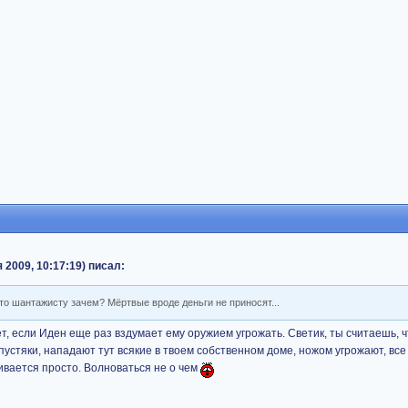
 2009, 10:17:19) писал:
то шантажисту зачем? Мёртвые вроде деньги не приносят...
ет, если Иден еще раз вздумает ему оружием угрожать. Светик, ты считаешь, ч
пустяки, нападают тут всякие в твоем собственном доме, ножом угрожают, все
ривается просто. Волноваться не о чем