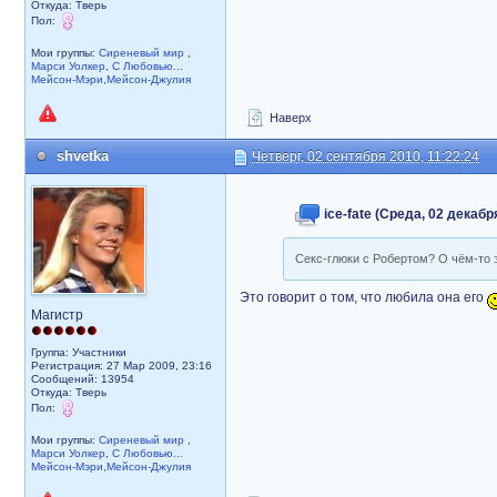
Откуда: Тверь
Пол:
Мои группы:
Сиреневый мир
,
Марси Уолкер
,
С Любовью...
Мейсон-Мэри,Мейсон-Джулия
Наверх
shvetka
Четверг, 02 сентября 2010, 11:22:24
ice-fate (Среда, 02 декабр
Секс-глюки с Робертом? О чём-то э
Это говорит о том, что любила она его
Магистр
Группа: Участники
Регистрация: 27 Мар 2009, 23:16
Сообщений: 13954
Откуда: Тверь
Пол:
Мои группы:
Сиреневый мир
,
Марси Уолкер
,
С Любовью...
Мейсон-Мэри,Мейсон-Джулия