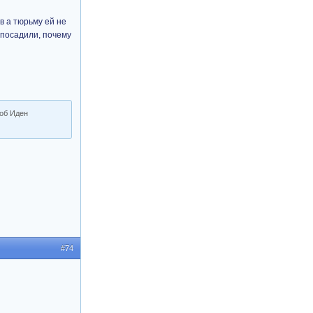
в а тюрьму ей не
е посадили, почему
тоб Иден
#74