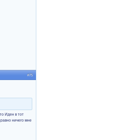
#75
то Иден в тот
 равно ничего мне