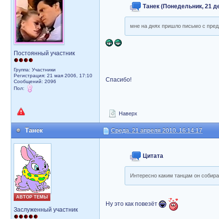
Танек (Понедельник, 21 де
мне на днях пришло письмо с предл
Постоянный участник
Группа: Участники
Регистрация: 21 мая 2006, 17:10
Спасибо!
Сообщений: 2096
Пол:
Наверх
Танек
Среда, 21 апреля 2010, 16:14:17
Цитата
Интересно каким танцам он собирае
АВТОР ТЕМЫ
Ну это как повезёт
Заслуженный участник