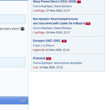
Умер Ронни Шелл (1931-2026)
7
Санта-Барбара | Santa Barbara
CapRidge
, 27 Июн 2026, 12:27
Как прошёл благотворительно-
ностальгический стрим Эя и Марси
20
Санта-Барбара | Santa Barbara
ее или у него?
CapRidge
, 26 Июн 2026, 22:17
Europeo 1987-1992.
16
Спрут | La Piovra
luigiperelli
, 24 Июн 2026, 15:14
Игрушка
61
Санта-Барбара: законченные фанфики
Cap
, 14 Мар 2026, 12:12
#193