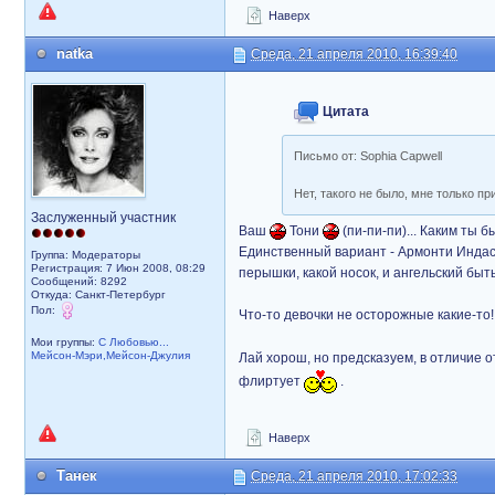
Наверх
natka
Среда, 21 апреля 2010, 16:39:40
Цитата
Письмо от: Sophia Capwell
Нет, такого не было, мне только пр
Заслуженный участник
Ваш
Тони
(пи-пи-пи)... Каким ты 
Единственный вариант - Армонти Индас
Группа: Модераторы
Регистрация: 7 Июн 2008, 08:29
перышки, какой носок, и ангельский быт
Сообщений: 8292
Откуда: Санкт-Петербург
Пол:
Что-то девочки не осторожные какие-то!
Мои группы:
С Любовью...
Мейсон-Мэри,Мейсон-Джулия
Лай хорош, но предсказуем, в отличие о
флиртует
.
Наверх
Танек
Среда, 21 апреля 2010, 17:02:33