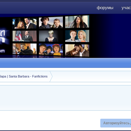
форумы
учас
форумы
учас
а | Santa Barbara - Fanfictions
Авторизуйтесь 