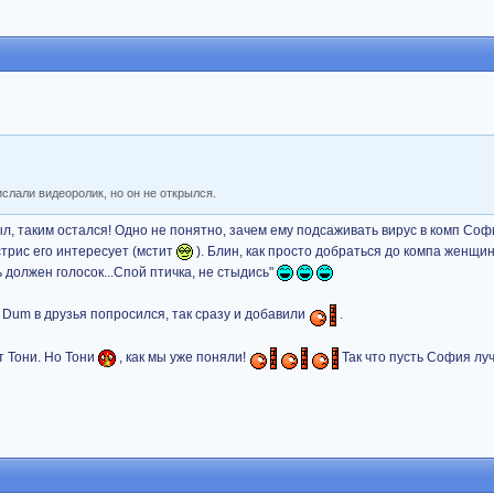
ислали видеоролик, но он не открылся.
был, таким остался! Одно не понятно, зачем ему подсаживать вирус в комп Со
трис его интересует (мстит
). Блин, как просто добраться до компа женщин
ь должен голосок...Спой птичка, не стыдись"
 Dum в друзья попросился, так сразу и добавили
.
т Тони. Но Тони
, как мы уже поняли!
Так что пусть София лу