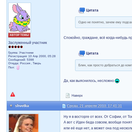
Цитата
Одно не понятно, зачем ему подса
АВТОР ТЕМЫ
Спокойно, граждане, всё когда-нибудь п
Заслуженный участник
Группа: Участники
Цитата
Регистрация: 10 Апр 2000, 05:28
Сообщений: 5398
Откуда: Россия , Тверь
Блин, как просто добраться до ко
Пол:
Да, как выяснилось, несложно
Наверх
shvetka
Среда, 21 апреля 2010, 17:41:31
Ну я в восторге от всех. От Софии, от Т
А вот с Иден беда совсем, вообще понять
или её еще нет, а может она под неско