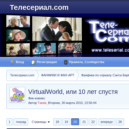
Телесериал.com
Вход
Регистрация
Правила_Сообщества
Телесериал.com
ФАНФИКИ И ФАН-АРТ
Фанфики по сериалу Санта-Барбар
VirtualWorld, или 10 лет спустя
Фик-комикс
Автор
Танек
,
Вторник, 30 марта 2010, 13:56:44
1
«назад
Страницы
18
19
20
21
22
вперед»
26