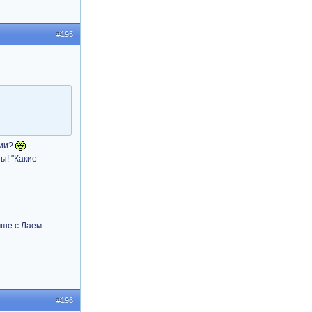
#195
фии?
ы! "Какие
чше с Лаем
#196