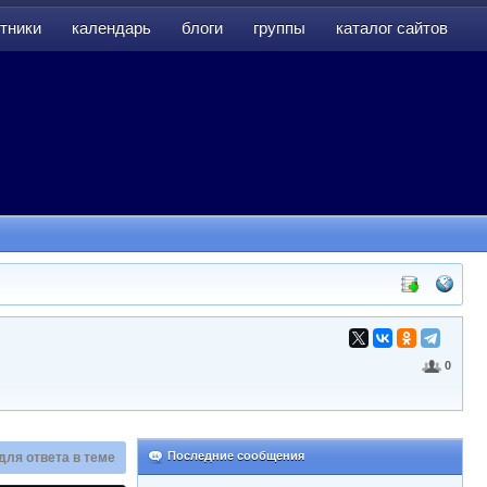
тники
календарь
блоги
группы
каталог сайтов
тники
календарь
блоги
группы
каталог сайтов
0
Последние сообщения
для ответа в теме