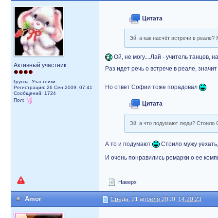
Цитата
Эй, а как насчёт встречи в реале?
Ой, не могу....Лай - учитель танцев, н
Активный участник
Раз идет речь о встрече в реале, значи
Группа: Участники
Но ответ Софии тоже порадовал
Регистрация: 26 Сен 2009, 07:41
Сообщений: 1724
Пол:
Цитата
Эй, а что подумают люди? Стоило С
А то и подумают
Стоило мужу уехать, 
И очень понравились ремарки о ее ком
Наверх
Amor
Среда, 21 апреля 2010, 14:20:23