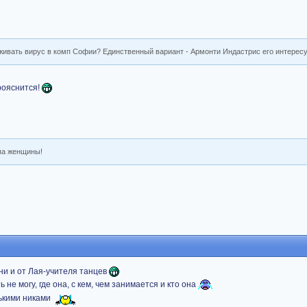
живать вирус в комп Софии? Единственный вариант - Армонти Индастрис его интересуе
рояснится!
мпа женщины!
они и от Лая-учителя танцев
 не могу, где она, с кем, чем занимается и кто она
лькими никами