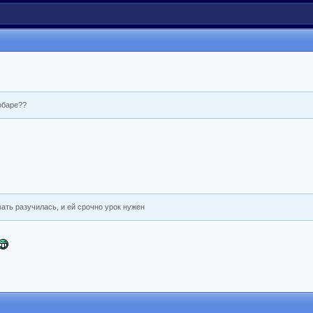
рбаре??
ать разучилась, и ей срочно урок нужен