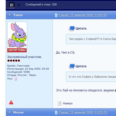
Сообщений в теме: 258
Танек
Среда, 21 апреля 2010, 13:07:07
Цитата
Чип рядом с Софией?? в Санта Ба
АВТОР ТЕМЫ
Да, Чип в СБ.
Заслуженный участник
Группа: Участники
Цитата
Регистрация: 10 Апр 2000, 05:28
Сообщений: 5398
Откуда: Россия , Тверь
А что это София у Лайонела танцев
Пол:
Это Лай на бегемота обиделся, видимо
Наверх
Нелли
Среда, 21 апреля 2010, 13:25:25