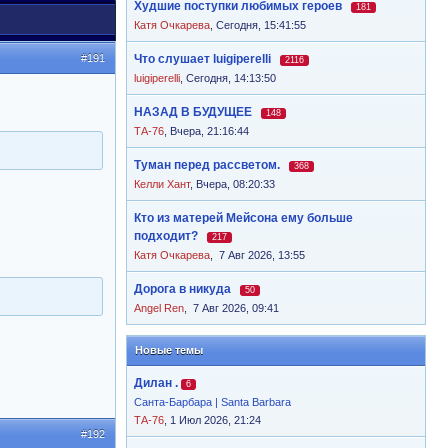
Худшие поступки любимых героев
181
Катя Очкарева
,
Сегодня, 15:41:55
#191
Что слушает luigiperelli
2116
luigiperelli
,
Сегодня, 14:13:50
НАЗАД В БУДУЩЕЕ
148
ТА-76
,
Вчера, 21:16:44
Туман перед рассветом.
368
Келли Хант
,
Вчера, 08:20:33
Кто из матерей Мейсона ему больше
подходит?
217
Катя Очкарева
,
7 Авг 2026, 13:55
Дорога в никуда
50
Angel Ren
,
7 Авг 2026, 09:41
Новые темы
Дилан .
6
Санта-Барбара | Santa Barbara
ТА-76
, 1 Июл 2026, 21:24
#192