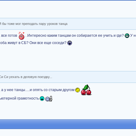
 Я бы тоже мог преподать пару уроков танца
а все готов
. Интересно каким танцам он собирается ее учить и где?
У н
т оба живут в СБ? Они все еще соседи?
и Си уехать в деловую поездку...
а у нее танцы.....и опять со старым другом
пьютерной грамотность