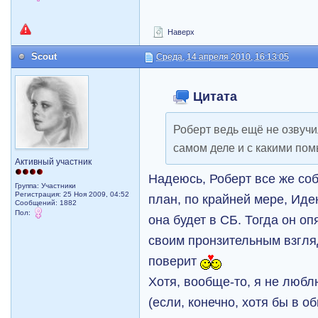
Наверх
Scout
Среда, 14 апреля 2010, 16:13:05
Цитата
Роберт ведь ещё не озвучил
самом деле и с какими по
Активный участник
Надеюсь, Роберт все же соб
Группа: Участники
Регистрация: 25 Ноя 2009, 04:52
план, по крайней мере, Иден
Сообщений: 1882
Пол:
она будет в СБ. Тогда он оп
своим пронзительным взгляд
поверит
Хотя, вообще-то, я не люб
(если, конечно, хотя бы в о