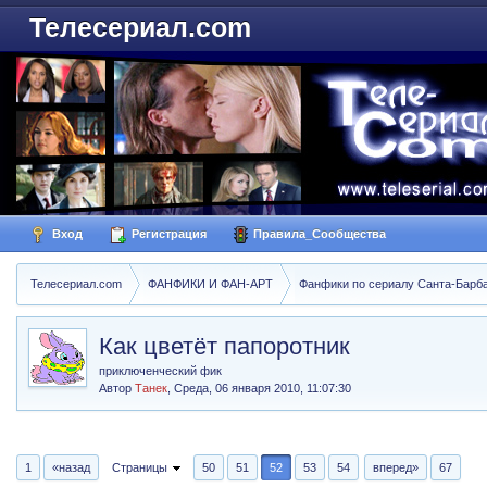
Телесериал.com
Вход
Регистрация
Правила_Сообщества
Телесериал.com
ФАНФИКИ И ФАН-АРТ
Фанфики по сериалу Санта-Барбара
Как цветёт папоротник
приключенческий фик
Автор
Танек
,
Среда, 06 января 2010, 11:07:30
1
«назад
Страницы
50
51
52
53
54
вперед»
67