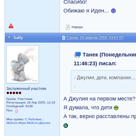
Спасибо!
Обижаю я Иден...
Наверх
Sally
Среда, 14 апреля 2010, 14:07:07
Танек (Понедельник
11:46:23) писал:
- Джулия, дети, компания
.
Заслуженный участник
А Джулия на первом месте
Группа: Участники
Регистрация: 19 Апр 2005, 12:10
Я думала, что дети
Сообщений: 9148
Пол:
А так, верно расставлены п
Мои группы:
С Любовью...
Мейсон-Мэри,Мейсон-Джулия