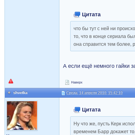
Цитата
что бы тут с ней ни происх
то, что в конце сериала бы
она справится тем более, 
А если ещё немного гайки з
Наверх
shvetka
Среда, 14 апреля 2010, 15:42:10
Цитата
Ну что же, пусть Керк испо
временем Барр докажет то,