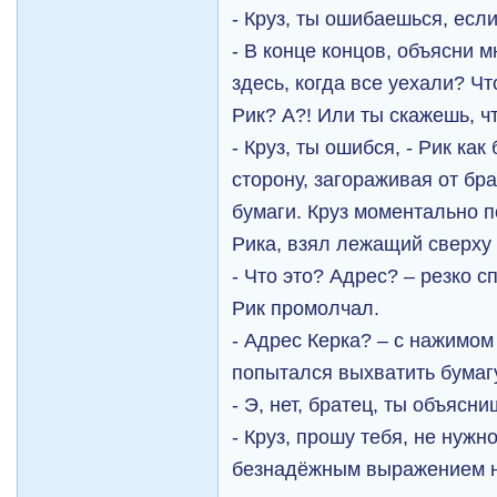
- Круз, ты ошибаешься, ес
- В конце концов, объясни м
здесь, когда все уехали? Ч
Рик? А?! Или ты скажешь, чт
- Круз, ты ошибся, - Рик ка
сторону, загораживая от бр
бумаги. Круз моментально п
Рика, взял лежащий сверху 
- Что это? Адрес? – резко с
Рик промолчал.
- Адрес Керка? – с нажимом
попытался выхватить бумагу
- Э, нет, братец, ты объясн
- Круз, прошу тебя, не нужно
безнадёжным выражением н