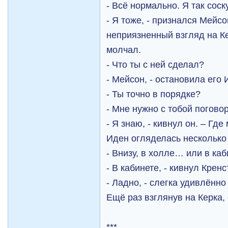
- Всё нормально. Я так соск
- Я тоже, - признался Мейсо
неприязненный взгляд на Ке
молчал.
- Что ты с ней сделал?
- Мейсон, - остановила его 
- Ты точно в порядке?
- Мне нужно с тобой погов
- Я знаю, - кивнул он. – Гд
Иден огляделась несколько
- Внизу, в холле… или в ка
- В кабинете, - кивнул Кренс
- Ладно, - слегка удивлённо
Ещё раз взглянув на Керка,
***