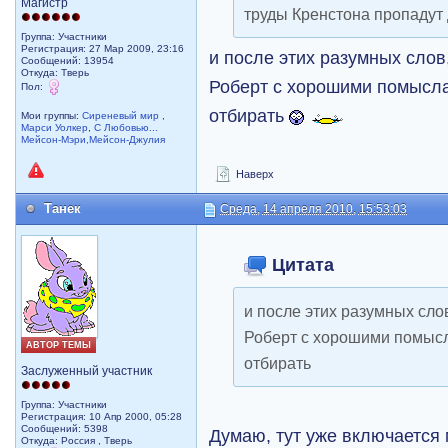
Магистр
труды Кренстона пропаду
Группа: Участники
Регистрация: 27 Мар 2009, 23:16
и после этих разумных слов
Сообщений: 13954
Откуда: Тверь
Роберт с хорошими помысла
Пол:
отбирать
Мои группы:
Сиреневый мир
,
Марси Уолкер
,
С Любовью...
Мейсон-Мэри,Мейсон-Джулия
Наверх
Танек
Среда, 14 апреля 2010, 15:53:03
Цитата
и после этих разумных слов
Роберт с хорошими помыс
АВТОР ТЕМЫ
отбирать
Заслуженный участник
Группа: Участники
Регистрация: 10 Апр 2000, 05:28
Сообщений: 5398
Думаю, тут уже включается 
Откуда: Россия , Тверь