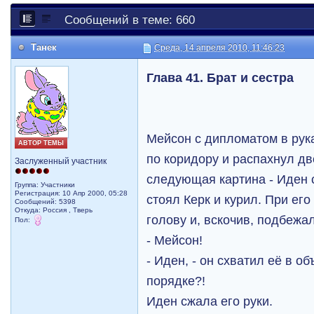
Сообщений в теме: 660
Танек
Среда, 14 апреля 2010, 11:46:23
Глава 41. Брат и сестра
Мейсон с дипломатом в ру
АВТОР ТЕМЫ
по коридору и распахнул дв
Заслуженный участник
следующая картина - Иден 
Группа: Участники
Регистрация: 10 Апр 2000, 05:28
стоял Керк и курил. При ег
Сообщений: 5398
Откуда: Россия , Тверь
голову и, вскочив, подбежал
Пол:
- Мейсон!
- Иден, - он схватил её в об
порядке?!
Иден сжала его руки.