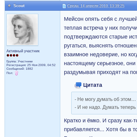
Scout
Среда, 14 апреля 2010, 13:39:25
Мейсон опять себя с лучше
теплая встреча у них полу
подтверждаются старые исти
ругаться, выяснять отношен
Активный участник
взаимное недоверие, но когд
Группа: Участники
настоящему серьезное, они з
Регистрация: 25 Ноя 2009, 04:52
Сообщений: 1882
раздумывая приходят на п
Пол:
Цитата
- Не могу думать об этом…
- И не надо. Думать теперь 
Кратко и ёмко. И сразу как-
прибавляется... Хотя бы в т