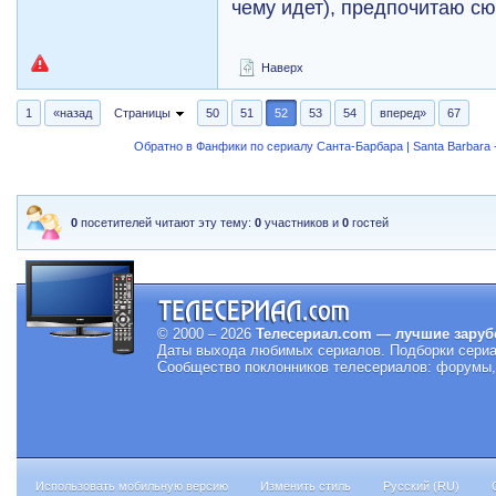
чему идет), предпочитаю с
Наверх
1
«назад
Страницы
50
51
52
53
54
вперед»
67
Обратно в Фанфики по сериалу Санта-Барбара | Santa Barbara -
0
посетителей читают эту тему:
0
участников и
0
гостей
© 2000 – 2026
Телесериал.com — лучшие заруб
Даты выхода любимых сериалов.
Подборки сериа
Сообщество поклонников телесериалов: форумы, 
Использовать мобильную версию
Изменить стиль
Русский (RU)