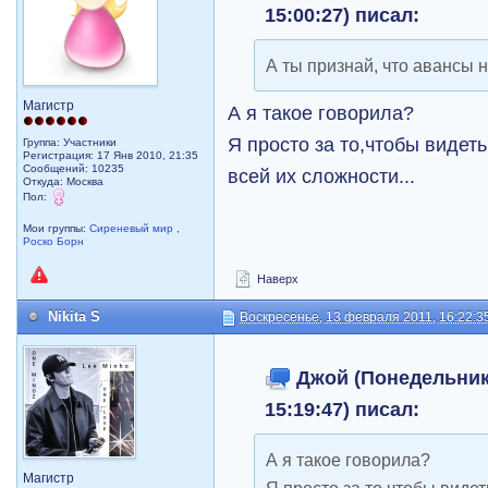
15:00:27) писал:
А ты признай, что авансы 
Магистр
А я такое говорила?
Я просто за то,чтобы видет
Группа: Участники
Регистрация: 17 Янв 2010, 21:35
Сообщений: 10235
всей их сложности...
Откуда: Москва
Пол:
Мои группы:
Сиреневый мир
,
Роско Борн
Наверх
Nikita S
Воскресенье, 13 февраля 2011, 16:22:3
Джой (Понедельник,
15:19:47) писал:
А я такое говорила?
Магистр