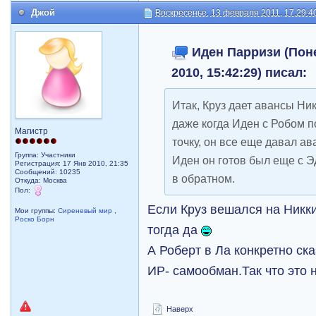
Джой
Воскресенье, 13 февраля 2011, 17:29:4
Иден Парризи (Поне
2010, 15:42:29) писал:
Итак, Круз дает авансы Ник
даже когда Иден с Робом 
Магистр
точку, он все еще давал а
Группа: Участники
Иден он готов был еще с Э
Регистрация: 17 Янв 2010, 21:35
Сообщений: 10235
в обратном.
Откуда: Москва
Пол:
Если Круз вешался на Никки
Мои группы:
Сиреневый мир
,
Роско Борн
тогда да
А Роберт в Ла конкретно сказ
ИР- самообман.Так что это 
Наверх