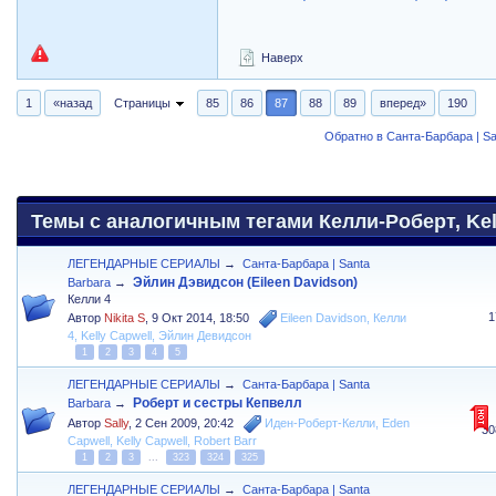
Наверх
1
«назад
Страницы
85
86
87
88
89
вперед»
190
Обратно в Санта-Барбара | Sa
Темы с аналогичным тегами Келли-Роберт, Kell
ЛЕГЕНДАРНЫЕ СЕРИАЛЫ
→
Санта-Барбара | Santa
Эйлин Дэвидсон (Eileen Davidson)
Barbara
→
Келли 4
1
Автор
Nikita S
,
9 Окт 2014, 18:50
Eileen Davidson
,
Келли
4
,
Kelly Capwell
,
Эйлин Девидсон
1
2
3
4
5
ЛЕГЕНДАРНЫЕ СЕРИАЛЫ
→
Санта-Барбара | Santa
Роберт и сестры Кепвелл
Barbara
→
Автор
Sally
,
2 Сен 2009, 20:42
Иден-Роберт-Келли
,
Eden
30
Capwell
,
Kelly Capwell
,
Robert Barr
1
2
3
...
323
324
325
ЛЕГЕНДАРНЫЕ СЕРИАЛЫ
→
Санта-Барбара | Santa