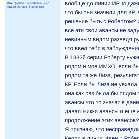
вообще до линии ИР. И даж
Мои группы:
Сиреневый мир
,
Марси Уолкер
,
Роско Борн
что бы они значили для КР,
решение быть с Робертом? 
все эти свои авансы не зад
невинным видом разведя ру
что ввел тебя в заблуждени
В 1382й серии Роберту нужн
рядом и мое ИМХО, если б
рядом та же Лиза, результат
КР. Если бы Лиза не уехала
она как раз была бы рядом 
авансы что-то значат в данн
давал Никки авансы и еще 
продолжение этих авансов
Я признаю, что несправедл
Келли в линии Иден и Робер