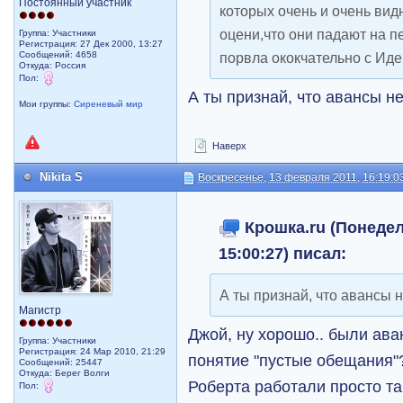
Постоянный участник
которых очень и очень вид
оцени,что они падают на п
Группа: Участники
Регистрация: 27 Дек 2000, 13:27
Сообщений: 4658
порвла ококчательно с Иде
Откуда: Россия
Пол:
А ты признай, что авансы н
Мои группы:
Сиреневый мир
Наверх
Nikita S
Воскресенье, 13 февраля 2011, 16:19:0
Крошка.ru (Понедел
15:00:27) писал:
А ты признай, что авансы 
Магистр
Джой, ну хорошо.. были ава
Группа: Участники
Регистрация: 24 Мар 2010, 21:29
понятие "пустые обещания"?
Сообщений: 25447
Откуда: Берег Волги
Роберта работали просто т
Пол: