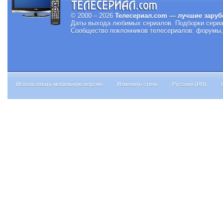
© 2000 – 2026
Телесериал.com — лучшие заруб
Даты выхода любимых сериалов.
Подборки сериа
Сообщество поклонников телесериалов: форумы, 
Использовать мобильную версию
Изменить стиль
Русский (RU)