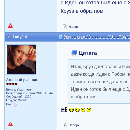
с Иден он готов был еще с 
Круза в обратном.
Наверх
LadyJul
Воскресенье, 13 февраля 2011, 17:08:1
Цитата
Итак, Круз дает авансы Ник
даже когда Иден с Робом 
Активный участник
точку, он все еще давал а
Иден он готов был еще с Э
Группа: Участники
Регистрация: 22 мая 2010, 23:44
в обратном.
Сообщений: 1270
Откуда: Москва
Пол:
Наверх