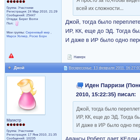
Я просто за то,чтобы виде
всей их сложности...
Группа: Участники
Регистрация: 24 Мар 2010, 21:29
Сообщений: 25447
Откуда: Берег Волги
Джой, тогда было переплете
Пол:
ИР, КК, еще до ЭД. Тогда б
Мои группы:
Сиреневый мир
,
Марси Уолкер
,
Роско Борн
И даже в ИР было одно пе
Наверх
Джой
Воскресенье, 13 февраля 2011, 16:27:0
Иден Парризи (Поне
2010, 15:22:35) писал:
Джой, тогда было переплет
ИР, КК, еще до ЭД. Тогда б
Магистр
И даже в ИР было одно п
Группа: Участники
Регистрация: 17 Янв 2010, 21:35
Авансы Роберт дает КЕлли 
Сообщений: 10235