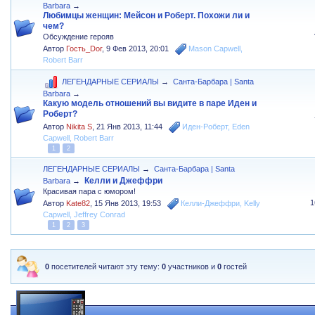
Barbara
→
Любимцы женщин: Мейсон и Роберт. Похожи ли и
чем?
Обсуждение герояв
Автор
Гость_Dor
,
9 Фев 2013, 20:01
Mason Capwell
,
Robert Barr
ЛЕГЕНДАРНЫЕ СЕРИАЛЫ
→
Санта-Барбара | Santa
Barbara
→
Какую модель отношений вы видите в паре Иден и
Роберт?
Автор
Nikita S
,
21 Янв 2013, 11:44
Иден-Роберт
,
Eden
Capwell
,
Robert Barr
1
2
ЛЕГЕНДАРНЫЕ СЕРИАЛЫ
→
Санта-Барбара | Santa
Келли и Джеффри
Barbara
→
Красивая пара с юмором!
1
Автор
Kate82
,
15 Янв 2013, 19:53
Келли-Джеффри
,
Kelly
Capwell
,
Jeffrey Conrad
1
2
3
0
посетителей читают эту тему:
0
участников и
0
гостей