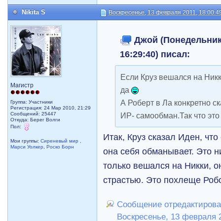
Nikita S
Воскресенье, 13 февраля 2011, 18:00:4
Джой (Понедельник,
16:29:40) писал:
Если Круз вешался на Никки
Магистр
да
А Роберт в Ла конкретно ска
Группа: Участники
Регистрация: 24 Мар 2010, 21:29
Сообщений: 25447
ИР- самообман.Так что это
Откуда: Берег Волги
Пол:
Итак, Круз сказал Иден, что
Мои группы:
Сиреневый мир
,
Марси Уолкер
,
Роско Борн
она себя обманывает. Это н
только вешался на Никки, о
страстью. Это похлеще Роб
Сообщение отредактирова
Воскресенье, 13 февраля 2