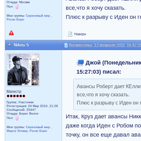
Откуда: Москва
все,что я хочу сказать.
Пол:
Плюс к разрыву с Иден он г
Мои группы:
Сиреневый мир
,
Роско Борн
Наверх
Nikita S
Воскресенье, 13 февраля 2011, 16:42:2
Джой (Понедельник,
15:27:03) писал:
Авансы Роберт дает КЕлли
Магистр
все,что я хочу сказать.
Плюс к разрыву с Иден он г
Группа: Участники
Регистрация: 24 Мар 2010, 21:29
Сообщений: 25447
Откуда: Берег Волги
Итак, Круз дает авансы Ник
Пол:
даже когда Иден с Робом п
Мои группы:
Сиреневый мир
,
Марси Уолкер
,
Роско Борн
точку, он все еще давал ав