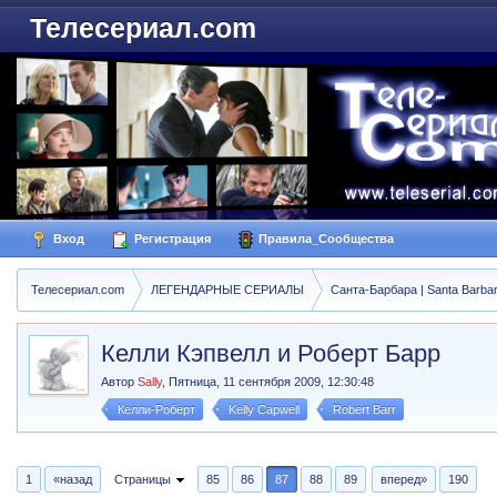
Телесериал.com
Вход
Регистрация
Правила_Сообщества
Телесериал.com
ЛЕГЕНДАРНЫЕ СЕРИАЛЫ
Санта-Барбара | Santa Barba
Келли Кэпвелл и Роберт Барр
Автор
Sally
,
Пятница, 11 сентября 2009, 12:30:48
Келли-Роберт
Kelly Capwell
Robert Barr
1
«назад
Страницы
85
86
87
88
89
вперед»
190