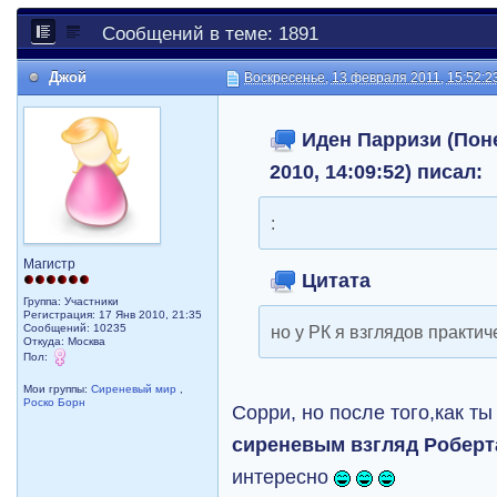
Сообщений в теме: 1891
Джой
Воскресенье, 13 февраля 2011, 15:52:2
Иден Парризи (Поне
2010, 14:09:52) писал:
:
Магистр
Цитата
Группа: Участники
Регистрация: 17 Янв 2010, 21:35
Сообщений: 10235
но у РК я взглядов практич
Откуда: Москва
Пол:
Мои группы:
Сиреневый мир
,
Роско Борн
Сорри, но после того,как т
сиреневым взгляд Роберта
интересно