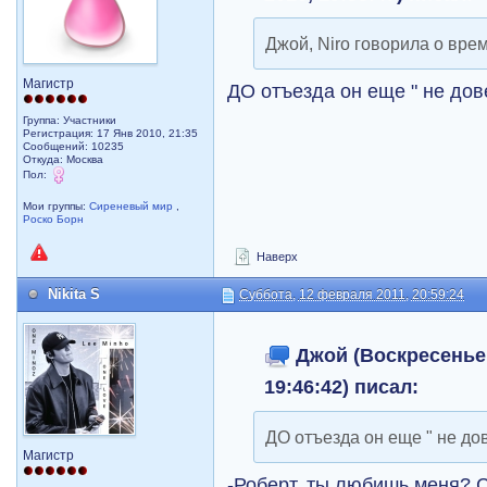
Джой, Niro говорила о вре
Магистр
ДО отъезда он еще " не дове
Группа: Участники
Регистрация: 17 Янв 2010, 21:35
Сообщений: 10235
Откуда: Москва
Пол:
Мои группы:
Сиреневый мир
,
Роско Борн
Наверх
Nikita S
Суббота, 12 февраля 2011, 20:59:24
Джой (Воскресенье,
19:46:42) писал:
ДО отъезда он еще " не дов
Магистр
-Роберт, ты любишь меня? 