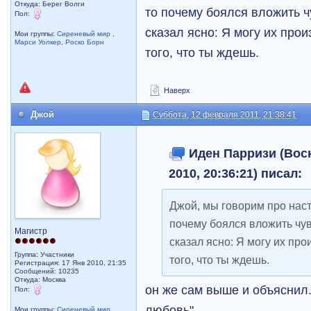
Откуда: Берег Волги
то почему боялся вложить ч
Пол:
сказал ясно: Я могу их прои
Мои группы:
Сиреневый мир
,
Марси Уолкер
,
Роско Борн
того, что ты ждешь.
Наверх
Джой
Суббота, 12 февраля 2011, 21:38:41
Иден Парризи (Воск
2010, 20:36:21) писал:
Джой, мы говорим про наст
почему боялся вложить чув
Магистр
сказал ясно: Я могу их про
Группа: Участники
того, что ты ждешь.
Регистрация: 17 Янв 2010, 21:35
Сообщений: 10235
Откуда: Москва
он же сам выше и объяснил
Пол:
любовь".
Мои группы:
Сиреневый мир
,