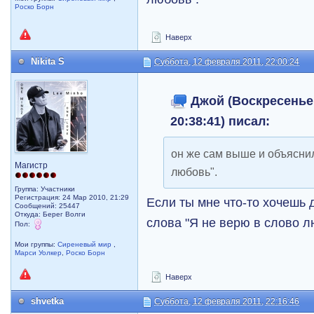
Роско Борн
Наверх
Nikita S
Суббота, 12 февраля 2011, 22:00:24
Джой (Воскресенье,
20:38:41) писал:
он же сам выше и объяснил
Магистр
любовь".
Группа: Участники
Регистрация: 24 Мар 2010, 21:29
Если ты мне что-то хочешь д
Сообщений: 25447
Откуда: Берег Волги
слова "Я не верю в слово 
Пол:
Мои группы:
Сиреневый мир
,
Марси Уолкер
,
Роско Борн
Наверх
shvetka
Суббота, 12 февраля 2011, 22:16:46