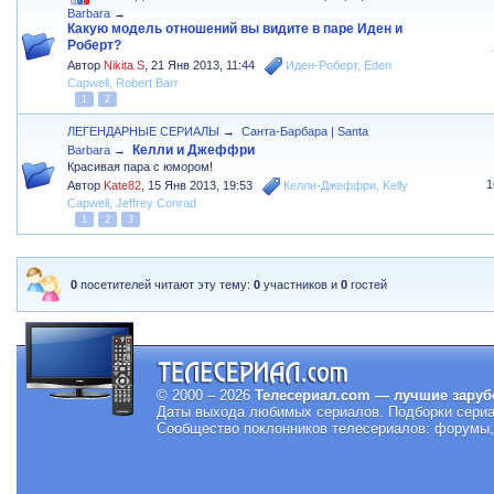
Barbara
→
Какую модель отношений вы видите в паре Иден и
Роберт?
Автор
Nikita S
,
21 Янв 2013, 11:44
Иден-Роберт
,
Eden
Capwell
,
Robert Barr
1
2
ЛЕГЕНДАРНЫЕ СЕРИАЛЫ
→
Санта-Барбара | Santa
Келли и Джеффри
Barbara
→
Красивая пара с юмором!
1
Автор
Kate82
,
15 Янв 2013, 19:53
Келли-Джеффри
,
Kelly
Capwell
,
Jeffrey Conrad
1
2
3
0
посетителей читают эту тему:
0
участников и
0
гостей
© 2000 – 2026
Телесериал.com — лучшие заруб
Даты выхода любимых сериалов.
Подборки сериа
Сообщество поклонников телесериалов: форумы, 