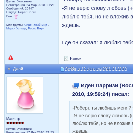
Группа: Участники
Регистрация: 24 Мар 2010, 21:29
-Я не верю слову любовь (н
Сообщений: 25447
Откуда: Берег Волги
люблю тебя, но не вложив в
Пол:
ждешь.
Мои группы:
Сиреневый мир
,
Марси Уолкер
,
Роско Борн
Где он сказал: я люблю те
Наверх
Джой
Суббота, 12 февраля 2011, 21:08:30
Иден Парризи (Воск
2010, 19:59:24) писал:
-Роберт, ты любишь меня?
-Я не верю слову любовь (
Магистр
люблю тебя, но не вложив в
Группа: Участники
ждешь.
Регистрация: 17 Янв 2010, 21:35