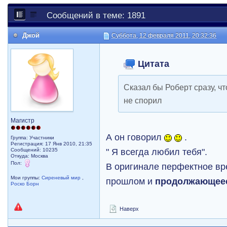
Сообщений в теме: 1891
Джой
Суббота, 12 февраля 2011, 20:32:36
Цитата
Сказал бы Роберт сразу, чт
не спорил
Магистр
А он говорил
.
Группа: Участники
Регистрация: 17 Янв 2010, 21:35
" Я всегда любил тебя".
Сообщений: 10235
Откуда: Москва
Пол:
В оригинале перфектное вр
Мои группы:
Сиреневый мир
,
прошлом и
продолжающеес
Роско Борн
Наверх