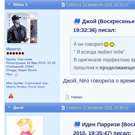
Nikita S
Суббота, 12 февраля 2011, 20:35:47
Джой (Воскресенье,
19:32:36) писал:
А он говорил
.
Магистр
" Я всегда любил тебя".
В оригинале перфектное вр
Группа: Участники
Регистрация: 24 Мар 2010, 21:29
Сообщений: 25447
прошлом и
продолжающее
Откуда: Берег Волги
Пол:
Джой, Niro говорила о врем
Мои группы:
Сиреневый мир
,
Марси Уолкер
,
Роско Борн
Наверх
Джой
Суббота, 12 февраля 2011, 20:46:42
Иден Парризи (Воск
2010, 19:35:47) писал: