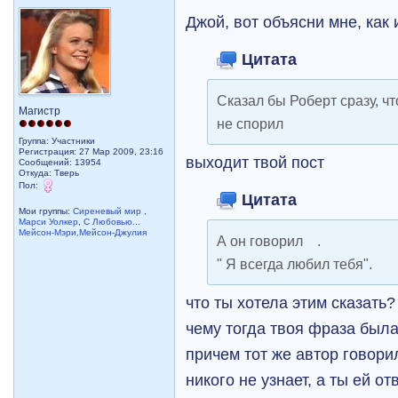
Джой, вот объясни мне, как 
Цитата
Сказал бы Роберт сразу, чт
Магистр
не спорил
Группа: Участники
Регистрация: 27 Мар 2009, 23:16
выходит твой пост
Сообщений: 13954
Откуда: Тверь
Пол:
Цитата
Мои группы:
Сиреневый мир
,
Марси Уолкер
,
С Любовью...
Мейсон-Мэри,Мейсон-Джулия
А он говорил .
" Я всегда любил тебя".
что ты хотела этим сказать? 
чему тогда твоя фраза был
причем тот же автор говори
никого не узнает, а ты ей о