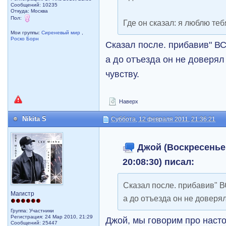
Сообщений: 10235
Откуда: Москва
Пол:
Где он сказал: я люблю те
Мои группы:
Сиреневый мир
,
Роско Борн
Сказал после. прибавив" В
а до отъезда он не доверял
чувству.
Наверх
Nikita S
Суббота, 12 февраля 2011, 21:36:21
Джой (Воскресенье,
20:08:30) писал:
Сказал после. прибавив" 
Магистр
а до отъезда он не доверя
Группа: Участники
Регистрация: 24 Мар 2010, 21:29
Джой, мы говорим про наст
Сообщений: 25447