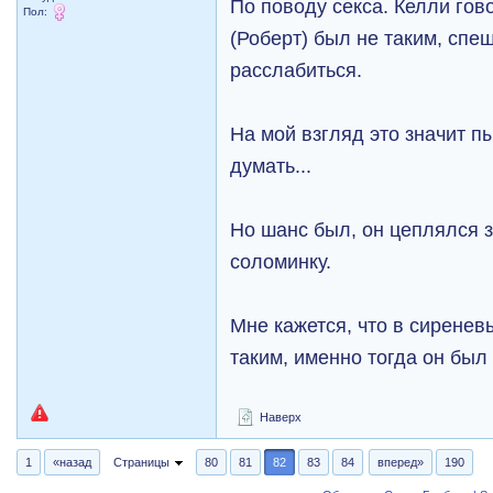
По поводу секса. Келли гов
Пол:
(Роберт) был не таким, спе
расслабиться.
На мой взгляд это значит п
думать...
Но шанс был, он цеплялся за
соломинку.
Мне кажется, что в сиренев
таким, именно тогда он был
Наверх
1
«назад
Страницы
80
81
82
83
84
вперед»
190