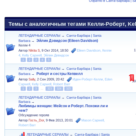
Обратно в Санта-Барбара | Sa
Темы с аналогичным тегами Келли-Роберт, Kell
ЛЕГЕНДАРНЫЕ СЕРИАЛЫ
→
Санта-Барбара | Santa
Эйлин Дэвидсон (Eileen Davidson)
Barbara
→
Келли 4
1
Автор
Nikita S
,
9 Окт 2014, 18:50
Eileen Davidson
,
Келли
4
,
Kelly Capwell
,
Эйлин Девидсон
1
2
3
4
5
ЛЕГЕНДАРНЫЕ СЕРИАЛЫ
→
Санта-Барбара | Santa
Роберт и сестры Кепвелл
Barbara
→
Автор
Sally
,
2 Сен 2009, 20:42
Иден-Роберт-Келли
,
Eden
30
Capwell
,
Kelly Capwell
,
Robert Barr
1
2
3
...
323
324
325
ЛЕГЕНДАРНЫЕ СЕРИАЛЫ
→
Санта-Барбара | Santa
Barbara
→
Любимцы женщин: Мейсон и Роберт. Похожи ли и
чем?
Обсуждение герояв
Автор
Гость_Dor
,
9 Фев 2013, 20:01
Mason Capwell
,
Robert Barr
ЛЕГЕНДАРНЫЕ СЕРИАЛЫ
→
Санта-Барбара | Santa