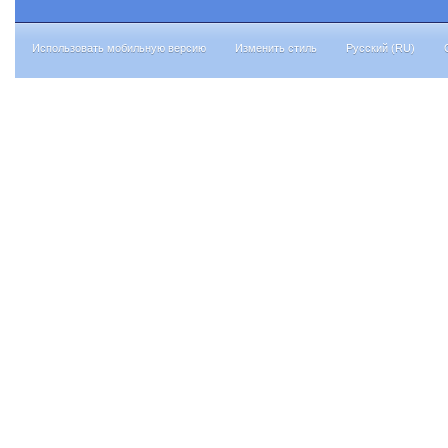
Использовать мобильную версию
Изменить стиль
Русский (RU)