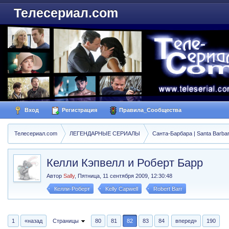
Телесериал.com
Вход
Регистрация
Правила_Сообщества
Телесериал.com
ЛЕГЕНДАРНЫЕ СЕРИАЛЫ
Санта-Барбара | Santa Barba
Келли Кэпвелл и Роберт Барр
Автор
Sally
,
Пятница, 11 сентября 2009, 12:30:48
Келли-Роберт
Kelly Capwell
Robert Barr
1
«назад
Страницы
80
81
82
83
84
вперед»
190