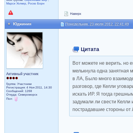
Марси Уолкер
,
Роско Борн
Наверх
Юджиния
Понедельник, 23 июля 2012, 22:41:49
Цитата
Вот можете не верить. но 
мелькнула одна занятная м
Активный участник
в ЛА, Было много взаимод
Группа: Участники
разговор, где Келли уговар
Регистрация: 4 Ноя 2011, 14:30
Сообщений: 1268
искать ИР. Я тогда грешны
Откуда: Североморск
Пол:
задумали ли свести Келли 
пострадавшие стороны от