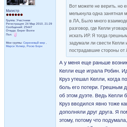
Вот можете не верить. но 
Магистр
мелькнула одна занятная м
в ЛА, Было много взаимод
Группа: Участники
Регистрация: 24 Мар 2010, 21:29
Сообщений: 25447
разговор, где Келли уговар
Откуда: Берег Волги
Пол:
искать ИР. Я тогда грешны
задумали ли свести Келли 
Мои группы:
Сиреневый мир
,
Марси Уолкер
,
Роско Борн
пострадавшие стороны от
А у меня еще раньше возни
Келли еще играла Робин. И
Круз утешал Келли, когда п
боль его потери. Грешным 
об этом дуэте. Ведь Келли 
Круз вводился явно тоже ка
дополняли друг друга. Я по
этому, потому что подумала,