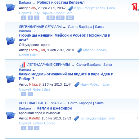
Роберт и сестры Кепвелл
Barbara
→
Автор
Sally
,
2 Сен 2009, 20:42
Иден-Роберт-Келли
,
Eden
30
Capwell
,
Kelly Capwell
,
Robert Barr
1
2
3
...
323
324
325
ЛЕГЕНДАРНЫЕ СЕРИАЛЫ
→
Санта-Барбара | Santa
Barbara
→
Любимцы женщин: Мейсон и Роберт. Похожи ли и
чем?
Обсуждение герояв
Автор
Гость_Dor
,
9 Фев 2013, 20:01
Mason Capwell
,
Robert Barr
ЛЕГЕНДАРНЫЕ СЕРИАЛЫ
→
Санта-Барбара | Santa
Barbara
→
Какую модель отношений вы видите в паре Иден и
Роберт?
Автор
Nikita S
,
21 Янв 2013, 11:44
Иден-Роберт
,
Eden
Capwell
,
Robert Barr
1
2
ЛЕГЕНДАРНЫЕ СЕРИАЛЫ
→
Санта-Барбара | Santa
Келли и Джеффри
Barbara
→
Красивая пара с юмором!
1
Автор
Kate82
,
15 Янв 2013, 19:53
Келли-Джеффри
,
Kelly
Capwell
,
Jeffrey Conrad
1
2
3