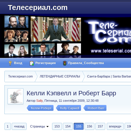
Телесериал.com
Вход
Регистрация
Правила_Сообщества
Телесериал.com
ЛЕГЕНДАРНЫЕ СЕРИАЛЫ
Санта-Барбара | Santa Barba
Келли Кэпвелл и Роберт Барр
Автор
Sally
,
Пятница, 11 сентября 2009, 12:30:48
Келли-Роберт
Kelly Capwell
Robert Barr
1
«назад
Страницы
153
154
155
156
157
вперед»
19