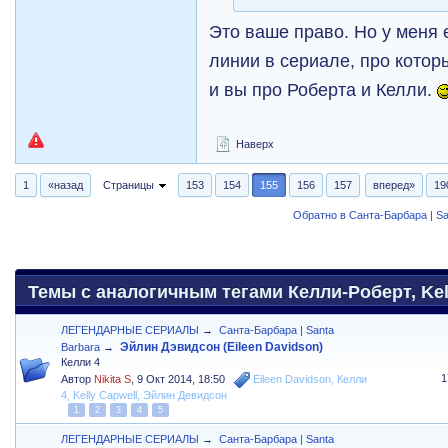
Это ваше право. Но у меня 
линии в сериале, про котор
и вы про Роберта и Келли.
Наверх
1
«назад
Страницы
153
154
155
156
157
вперед»
19
Обратно в Санта-Барбара | Sa
Темы с аналогичным тегами Келли-Роберт, Kell
ЛЕГЕНДАРНЫЕ СЕРИАЛЫ
→
Санта-Барбара | Santa
Эйлин Дэвидсон (Eileen Davidson)
Barbara
→
Келли 4
1
Автор
Nikita S
,
9 Окт 2014, 18:50
Eileen Davidson
,
Келли
4
,
Kelly Capwell
,
Эйлин Девидсон
1
2
3
4
5
ЛЕГЕНДАРНЫЕ СЕРИАЛЫ
→
Санта-Барбара | Santa