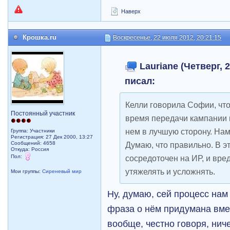
Наверх
Крошка.ru
Воскресенье, 22 июля 2012, 20:21:15
Lauriane (Четверг, 2
писал:
Келли говорила Софии, чт
Постоянный участник
время передачи кампании 
нем в лучшую сторону. Нам
Группа: Участники
Регистрация: 27 Дек 2000, 13:27
Сообщений: 4658
Думаю, что правильно. В э
Откуда: Россия
Пол:
сосредоточен на ИР, и вре
утяжелять и усложнять.
Мои группы:
Сиреневый мир
Ну, думаю, сей процесс нам
фраза о нём придумана вме
вообще, честно говоря, нич