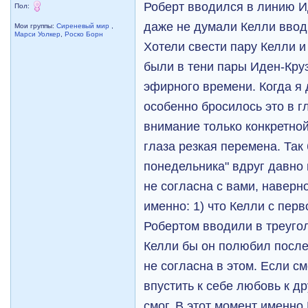
Роберт вводился в линию И
Пол:
даже не думали Келли вводи
Мои группы:
Сиреневый мир
,
Марси Уолкер
,
Роско Борн
Хотели свести пару Келли и 
были в тени пары Иден-Кру
эфирного времени. Когда я 
особенно бросилось это в г
внимание только конкретной
глаза резкая перемена. Так 
понедельника" вдруг давно
не согласна с вами, наверно
именно: 1) что Келли с пер
Робертом вводили в треуголь
Келли бы он полюбил после
не согласна в этом. Если см
впустить к себе любовь к д
смог. В этот момент именно