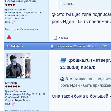
Постоянный участник
вышло.
Группа: Участники
Регистрация: 27 Дек 2000, 13:27
Это ты щас типа подписал
Сообщений: 4658
Откуда: Россия
роль Иден - быть приложен
Пол:
Мои группы:
Сиреневый мир
Наверх
Nikita S
Воскресенье, 22 июля 2012, 23:40:32
Крошка.ru (Четверг,
21:35:56) писал:
Это ты щас типа подписа
Магистр
роль Иден - быть приложе
Группа: Участники
Регистрация: 24 Мар 2010, 21:29
Она такой была в большей 
Сообщений: 25447
Откуда: Берег Волги
Пол:
Мои группы:
Сиреневый мир
,