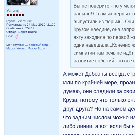
Вы не поверите - но у мен
Магистр
раньше! С самых первых се
выпустили из тюрьмы. Они
Группа: Участники
Регистрация: 24 Мар 2010, 21:29
Сообщений: 25447
Крузом наедине, она запрос
Откуда: Берег Волги
Пол:
яхту заходила по первой же
одна навещала...Конечно ж
Мои группы:
Сиреневый мир
,
Марси Уолкер
,
Роско Борн
симпатии там речь не идёт
развитие событий - то всё
А может Добсоны всегда ст
Или по крайней мере, проан
думаю, они следили за сво
Круза, потому что только о
друг друга? Но на самом де
что задним числом можно на
либо линии, а вот если бы н
провозглашали их потенциа