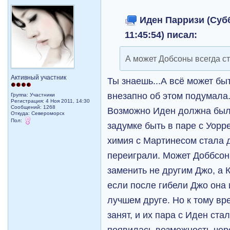
Иден Парризи (Субб
11:45:54) писал:
А может Добсоны всегда с
Активный участник
Ты знаешь...А всё может быть
внезапно об этом подумала.
Группа: Участники
Регистрация: 4 Ноя 2011, 14:30
Сообщений: 1268
Возможно Иден должна был
Откуда: Североморск
Пол:
задумке быть в паре с Уорре
химия с Мартинесом стала д
переиграли. Может Доббсон
заменить не другим Джо, а 
если после гибели Джо она 
лучшем друге. Но к тому вр
занят, и их пара с Иден ста
появилась возможность чере