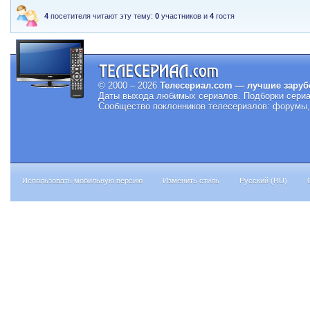
4
посетителя читают эту тему:
0
участников и
4
гостя
© 2000 – 2026
Телесериал.com — лучшие заруб
Даты выхода любимых сериалов.
Подборки сериа
Сообщество поклонников телесериалов: форумы, 
Использовать мобильную версию
Изменить стиль
Русский (RU)