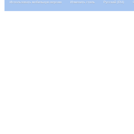
Использовать мобильную версию
Изменить стиль
Русский (RU)