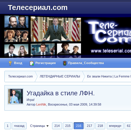
Телесериал.com
Вход
Регистрация
Правила_Сообщества
Телесериал.com
ЛЕГЕНДАРНЫЕ СЕРИАЛЫ
Ее звали Никита | La Femme N
Угадайка в стиле ЛФН.
Игра!
Автор
LenNik
,
Воскресенье, 03 мая 2009, 14:39:58
1
«назад
Страницы
214
215
216
217
218
вперед»
61