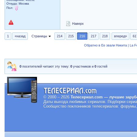
Откуда: Москва
Пол:
Наверх
1
«назад
Страницы
214
215
216
217
218
вперед»
61
Обратно в Ее звали Никита | La 
0
посетителей читают эту тему:
0
участников и
0
гостей
© 2000 – 2026
Телесериал.com — лучшие заруб
Даты выхода любимых сериалов.
Подборки сериа
Сообщество поклонников телесериалов: форумы, 