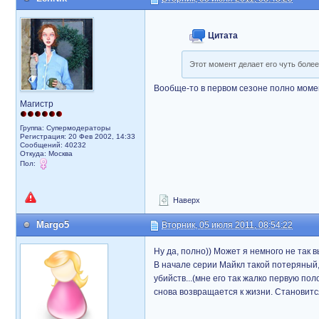
Цитата
Этот момент делает его чуть более
Вообще-то в первом сезоне полно момен
Магистр
Группа: Супермодераторы
Регистрация: 20 Фев 2002, 14:33
Сообщений: 40232
Откуда: Москва
Пол:
Наверх
Margo5
Вторник, 05 июля 2011, 08:54:22
Ну да, полно)) Может я немного не так в
В начале серии Майкл такой потеряный,
убийств...(мне его так жалко первую поло
снова возвращается к жизни. Становитс