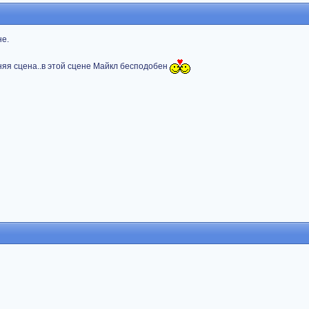
не.
няя сцена..в этой сцене Майкл бесподобен