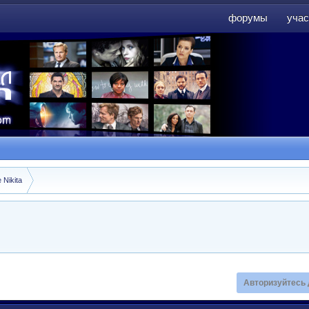
форумы
учас
форумы
учас
 Nikita
Авторизуйтесь 