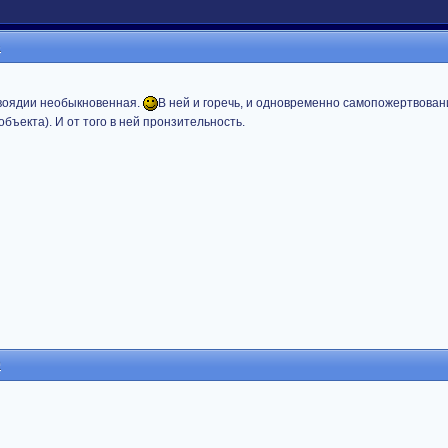
6
воядии необыкновенная.
В ней и горечь, и одновременно самопожертвован
бъекта). И от того в ней пронзительность.
0