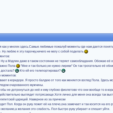
ся как у многих здесь.Самые любимые пожалуй моменты где нам дается понят
Ну люблю я эту парочку,ничего не могу с собой поделать
ментов:
Ну а Мэдлин даже в таком состоянии не теряет самообладания. Обожаю её о
важно Пола
"Мне и так больно,не нужно лирики" Он так трогательно её обн
о достала?
Кто ей его телепортировал?
о моментов:
вают в коридоре. Я просто балдею от того как меняется взгляд Пола. Здесь 
глядом очарованного мужчины.
обы не дотронуться до неё и ему глубоко фиолетово что они вообще то в кор
ействительно выглядит потрясающе.Хотя лично для меня она всегда так выгл
египетской царицей. Наверное из за прически
дит Пол. Когда он руку ложит её на плечо,она замечает и так косится на его р
и желанию,а желания это слабость. Пол быстро руку убирает и спешит уйти.