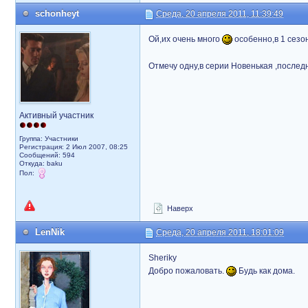
schonheyt
Среда, 20 апреля 2011, 11:39:49
Ой,их очень много
особенно,в 1 сезо
Отмечу одну,в серии Новенькая ,послед
Активный участник
Группа: Участники
Регистрация: 2 Июл 2007, 08:25
Сообщений: 594
Откуда: baku
Пол:
Наверх
LenNik
Среда, 20 апреля 2011, 18:01:09
Sheriky
Добро пожаловать.
Будь как дома.