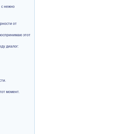
ы с нежно
арности от
 воспринимаю этот
еду диалог:
сти.
тот момент.