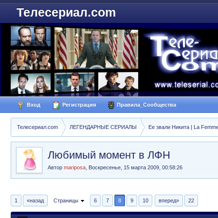
Телесериал.com
Вход
Регистрация
Правила_Сообщества
Телесериал.com
ЛЕГЕНДАРНЫЕ СЕРИАЛЫ
Ее звали Никита | La Femme
Любимый момент в ЛФН
Автор
mariposa
,
Воскресенье, 15 марта 2009, 00:58:26
1
«назад
Страницы
6
7
8
9
10
вперед»
22