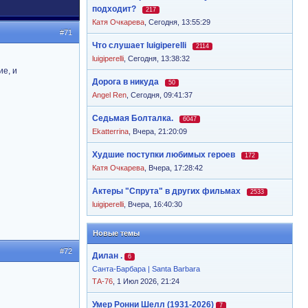
подходит?
217
Катя Очкарева
,
Сегодня, 13:55:29
#71
Что слушает luigiperelli
2114
luigiperelli
,
Сегодня, 13:38:32
ие, и
Дорога в никуда
50
Angel Ren
,
Сегодня, 09:41:37
Седьмая Болталка.
6047
Ekatterrina
,
Вчера, 21:20:09
Худшие поступки любимых героев
172
Катя Очкарева
,
Вчера, 17:28:42
Актеры "Спрута" в других фильмах
2533
luigiperelli
,
Вчера, 16:40:30
Новые темы
#72
Дилан .
6
Санта-Барбара | Santa Barbara
ТА-76
, 1 Июл 2026, 21:24
Умер Ронни Шелл (1931-2026)
7