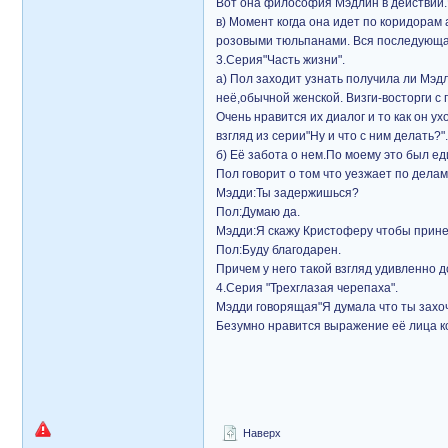
Вот она философия Мэдлин в действии
в) Момент когда она идет по коридорам 
розовыми тюльпанами. Вся последующая
3.Серия"Часть жизни".
а) Пол заходит узнать получила ли Мэд
неё,обычной женской. Визги-восторги с
Очень нравится их диалог и то как он у
взгляд из серии"Ну и что с ним делать?".
б) Её забота о нем.По моему это был ед
Пол говорит о том что уезжает по делам
Мэдди:Ты задержишься?
Пол:Думаю да.
Мэдди:Я скажу Кристоферу чтобы прине
Пол:Буду благодарен.
Причем у него такой взгляд удивленно 
4.Серия "Трехглазая черепаха".
Мэдди говорящая"Я думала что ты захоч
Безумно нравится выражение её лица ко
Наверх