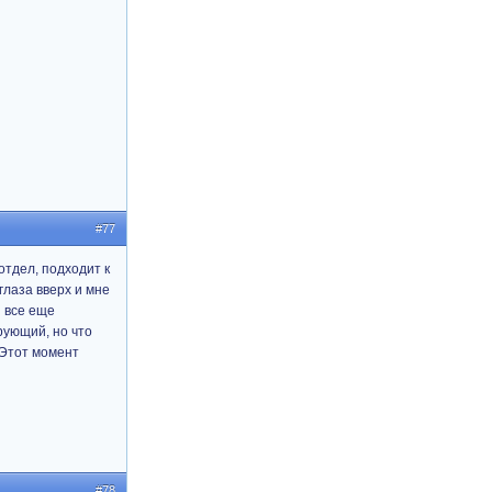
#77
отдел, подходит к
 глаза вверх и мне
н все еще
ерующий, но что
Этот момент
#78