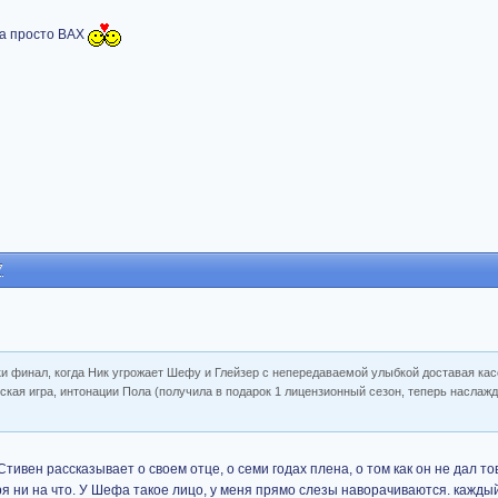
са просто ВАХ
7
и финал, когда Ник угрожает Шефу и Глейзер с непередаваемой улыбкой доставая ка
рская игра, интонации Пола (получила в подарок 1 лицензионный сезон, теперь наслаж
Стивен рассказывает о своем отце, о семи годах плена, о том как он не дал т
тря ни на что. У Шефа такое лицо, у меня прямо слезы наворачиваются. кажды