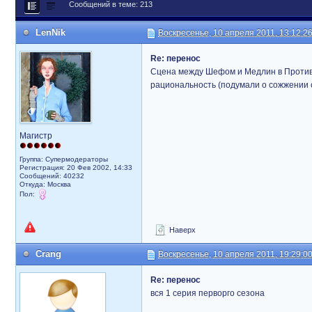
Сообщений в теме: 213
LenNik
Воскресенье, 10 апреля 2011, 13:12:2
Re: перенос
Сцена между Шефом и Медлин в Проти
рациональность (подумали о сожжении о
Магистр
Группа: Супермодераторы
Регистрация: 20 Фев 2002, 14:33
Сообщений: 40232
Откуда: Москва
Пол:
Наверх
Crang
Воскресенье, 10 апреля 2011, 19:29:0
Re: перенос
вся 1 серия перворго сезона