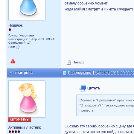
отмечу особенно момент
когда Майкл смотрит и Никита смущает
Новичок
Группа: Участники
Регистрация: 5 Апр 2011, 09:24
Сообщений: 17
Пол:
Наверх
mariposa
Понедельник, 11 апреля 2011, 20:02:2
Цитата
Обожаю в "Пропавшем" практическ
"Эта кассета? " Такая чудная акте
прелесть.
АВТОР ТЕМЫ
Обожаю эту серию, особенно сцену, где 
Активный участник
духом, и о том как он его найдет несмо