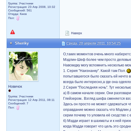
Группа: Участники
Регистрация: 23 Апр 2008, 10:32
Сообщений: 561
Откуда: Киев
Пол:
Наверх
Sheriky
Среда, 20 апреля 2011, 10:54:25
О,таких моментов очень много наберет
Мэдлин-Шеф более чем просто деловые. 
Навскидку могу вспомнить несколько мо
1. Серия "Наизнанку". Какой там Пол.
попытавшегося было сказать ей нечто 
всегда было интересно,а где она одеял
Новичок
2.Серия "Последняя ночь". Тут нескольк
а) В самом начале серии. Они разговари
Группа: Участники
Глейзером.. Взгляд шефа сменяется вз
Регистрация: 12 Апр 2011, 08:11
Сообщений: 7
Здесь он просто не может сдержаться чт
Пол:
оправдание можно сказать что Мэдлин д
серии почему то уловила её сходство с 
б) Мэдди играет в шахматы и к ней прихо
когда Мэдди говорит что цель это сродн