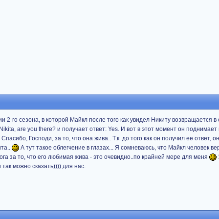
и 2-го сезона, в которой Майкл после того как увидел Никиту возвращается в 
ikita, are you there? и получает ответ: Yes. И вот в этот момент он поднимает
 Спасибо, Господи, за то, что она жива.. Т.к. до того как он получил ее ответ, о
та..
А тут такое облегчение в глазах... Я сомневаюсь, что Майкл человек в
га за то, что его любимая жива - это очевидно..по крайней мере для меня
так можно сказать)))) для нас.