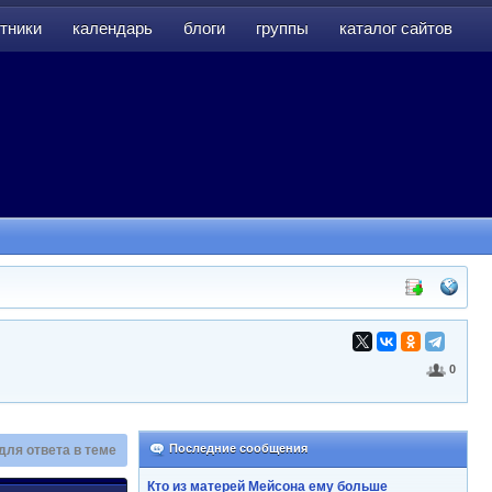
тники
календарь
блоги
группы
каталог сайтов
тники
календарь
блоги
группы
каталог сайтов
0
Последние сообщения
для ответа в теме
Кто из матерей Мейсона ему больше