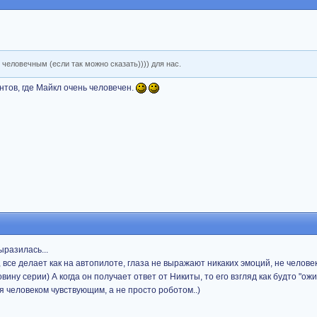
 человечным (если так можно сказать)))) для нас.
тов, где Майкл очень человечен.
ыразилась...
 все делает как на автопилоте, глаза не выражают никаких эмоций, не челов
вину серии) А когда он получает ответ от Никиты, то его взгляд как будто "ожив
я человеком чувствующим, а не просто роботом..)