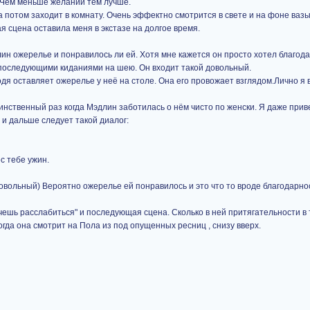
.Чем меньше желаний тем лучше.
а потом заходит в комнату. Очень эффектно смотрится в свете и на фоне ваз
 сцена оставила меня в экстазе на долгое время.
лин ожерелье и понравилось ли ей. Хотя мне кажется он просто хотел благод
 последующими киданиями на шею. Он входит такой довольный.
ходя оставляет ожерелье у неё на столе. Она его провожает взглядом.Лично я
инственный раз когда Мэдлин заботилась о нём чисто по женски. Я даже прив
 и дальше следует такой диалог:
с тебе ужин.
довольный) Вероятно ожерелье ей понравилось и это что то вроде благодарно
ешь расслабиться" и последующая сцена. Сколько в ней притягательности в 
гда она смотрит на Пола из под опущенных ресниц , снизу вверх.