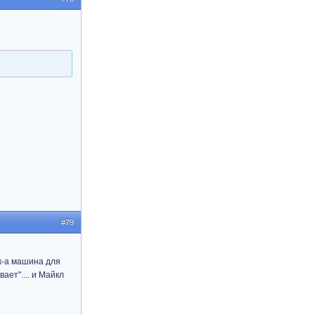
#79
ек-а машина для
ает".... и Майкл