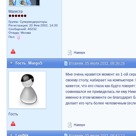
Магистр
Группа: Супермодераторы
Регистрация: 20 Фев 2002, 14:33
Сообщений: 40232
Откуда: Москва
Пол:
Наверх
Гость_Margo5
Вторник, 05 июля 2011, 08:36:26
Мне очень нравится момент из 1-ой сери
своему столу, набирает на компьютере: N
кажется, что его глаза как будто говорят:
сомневался не привиделась ли ему Ники
именно в этом моменте он благодарит Бо
делает его чуть более человечным (если 
Гость
Наверх
LenNik
Вторник, 05 июля 2011, 08:43:23