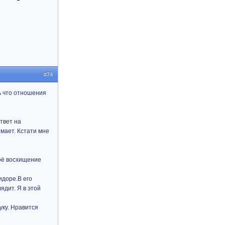
#74
ь что отношения
твет на
имает. Кстати мне
моё восхищение
идоре.В его
ядит. Я в этой
уку. Нравится