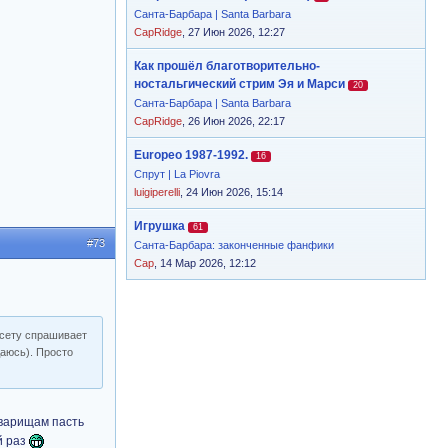
Санта-Барбара | Santa Barbara
CapRidge
, 27 Июн 2026, 12:27
Как прошёл благотворительно-
ностальгический стрим Эя и Марси
20
Санта-Барбара | Santa Barbara
CapRidge
, 26 Июн 2026, 22:17
Europeo 1987-1992.
16
Спрут | La Piovra
luigiperelli
, 24 Июн 2026, 15:14
Игрушка
61
#73
Санта-Барбара: законченные фанфики
Cap
, 14 Мар 2026, 12:12
ссету спрашивает
даюсь). Просто
оварищам пасть
й раз