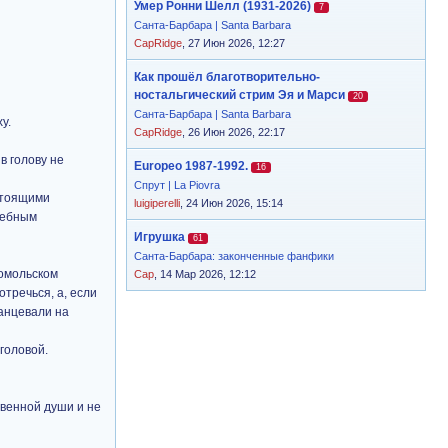
Умер Ронни Шелл (1931-2026)
7
Санта-Барбара | Santa Barbara
CapRidge
, 27 Июн 2026, 12:27
Как прошёл благотворительно-
ностальгический стрим Эя и Марси
20
Санта-Барбара | Santa Barbara
у.
CapRidge
, 26 Июн 2026, 22:17
в голову не
Europeo 1987-1992.
16
Спрут | La Piovra
астоящими
luigiperelli
, 24 Июн 2026, 15:14
ждебным
Игрушка
61
Санта-Барбара: законченные фанфики
сомольском
Cap
, 14 Мар 2026, 12:12
тречься, а, если
танцевали на
головой.
твенной души и не