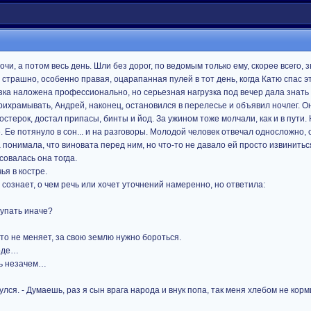
очи, а потом весь день. Шли без дорог, по ведомым только ему, скорее всего,
 страшно, особенно правая, оцарапанная пулей в тот день, когда Катю спас 
зка наложена профессионально, но серьезная нагрузка под вечер дала знать 
рихрамывать, Андрей, наконец, остановился в перелесье и объявил ночлег. О
стерок, достал припасы, бинты и йод. За ужином тоже молчали, как и в пути.
 Ее потянуло в сон... и на разговоры. Молодой человек отвечал односложно,
а понимала, что виновата перед ним, но что-то не давало ей просто извинитьс
совалась она тогда.
ья в костре.
 сознает, о чем речь или хочет уточнений намеренно, но ответила:
тупать иначе?
это не меняет, за свою землю нужно бороться.
боде…
ть незачем…
улся. - Думаешь, раз я сын врага народа и внук попа, так меня хлебом не корми