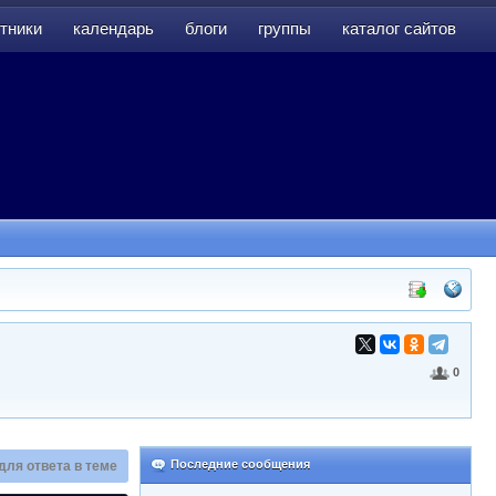
тники
календарь
блоги
группы
каталог сайтов
тники
календарь
блоги
группы
каталог сайтов
0
Последние сообщения
для ответа в теме