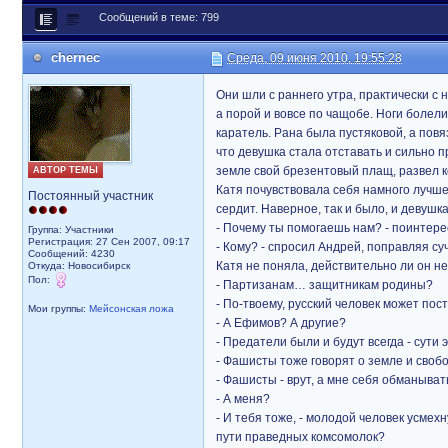
Сообщений в теме: 799
chernec
Среда, 09 июня 2010, 19:55:28
Они шли с раннего утра, практически с н
а порой и вовсе по чащобе. Ноги болели
каратель. Рана была пустяковой, а повя
что девушка стала отставать и сильно п
земле свой брезентовый плащ, развел ко
АВТОР ТЕМЫ
Катя почувствовала себя намного лучше.
Постоянный участник
сердит. Наверное, так и было, и девушк
- Почему ты помогаешь нам? - поинтере
Группа: Участники
Регистрация: 27 Сен 2007, 09:17
- Кому? - спросил Андрей, поправляя суч
Сообщений: 4230
Катя не поняла, действительно ли он не
Откуда: Новосибирск
Пол:
- Партизанам… защитникам родины?
- По-твоему, русский человек может пос
Мои группы:
Мейсонская ложа
- А Ефимов? А другие?
- Предатели были и будут всегда - сути 
- Фашисты тоже говорят о земле и сво
- Фашисты - врут, а мне себя обманыва
- А меня?
- И тебя тоже, - молодой человек усмехн
пути праведных комсомолок?