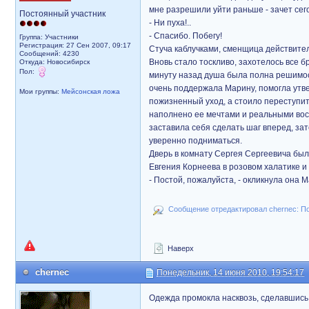
мне разрешили уйти раньше - зачет сег
Постоянный участник
- Ни пуха!..
- Спасибо. Побегу!
Группа: Участники
Регистрация: 27 Сен 2007, 09:17
Стуча каблучками, сменщица действител
Сообщений: 4230
Вновь стало тоскливо, захотелось все б
Откуда: Новосибирск
Пол:
минуту назад душа была полна решимос
очень поддержала Марину, помогла утве
Мои группы:
Мейсонская ложа
пожизненный уход, а стоило переступить
наполнено ее мечтами и реальными вос
заставила себя сделать шаг вперед, зат
уверенно подниматься.
Дверь в комнату Сергея Сергеевича был
Евгения Корнеева в розовом халатике и
- Постой, пожалуйста, - окликнула она М
Сообщение отредактировал chernec: По
Наверх
chernec
Понедельник, 14 июня 2010, 19:54:17
Одежда промокла насквозь, сделавшись т