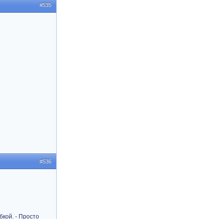
#535
#536
бкой. - Просто