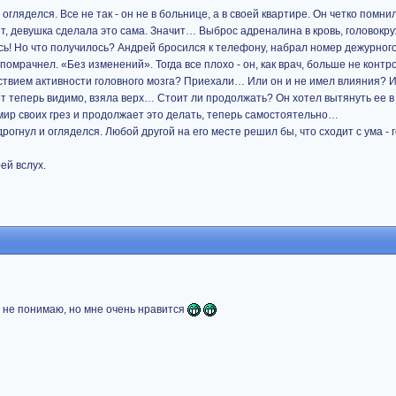
гляделся. Все не так - он не в больнице, а в своей квартире. Он четко помнил
ит, девушка сделала это сама. Значит… Выброс адреналина в кровь, головокру
сь! Но что получилось? Андрей бросился к телефону, набрал номер дежурног
 помрачнел. «Без изменений». Тогда все плохо - он, как врач, больше не контр
тствием активности головного мозга? Приехали… Или он и не имел влияния? И
от теперь видимо, взяла верх… Стоит ли продолжать? Он хотел вытянуть ее в
 мир своих грез и продолжает это делать, теперь самостоятельно…
рогнул и огляделся. Любой другой на его месте решил бы, что сходит с ума - 
ей вслух.
го не понимаю, но мне очень нравится