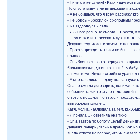
- Ничего я не думаю! - Катя надулась и 
Но спустя минуту не выдержала и задал
- А не боишься, что я всем расскажу, кт
- Не боюсь, - бросил он с холодным през
Она вздрогнула и села.
- Я бы все равно не смогла… Прости, я х
- Тебя стали интересовать чувства ЭСЭ
Девушка смутилась и зачем-то поправил
- Просто прежде ты таким не был… - она
пришло.
- Ошибаешься, - он отвернулся, - скрыв
большевиками, до мозга костей. А бабу
элементом». Ничего «тройка» уравняла 
- А мне казалось…. - девушка запнулась
Она не смогла договорить, понимая, чт
собрании такой-то студент должен был, 
он этого не делал - он трус и предатель
выпускном в школе…
Катя, молча, наблюдала за тем, как Анд
- Я поняла… - ответила она тихо.
- Спи, завтра по болоту целый день идт
Девушка повернулась на другой бок, но 
знала ответа на вопрос, чтобы сказала