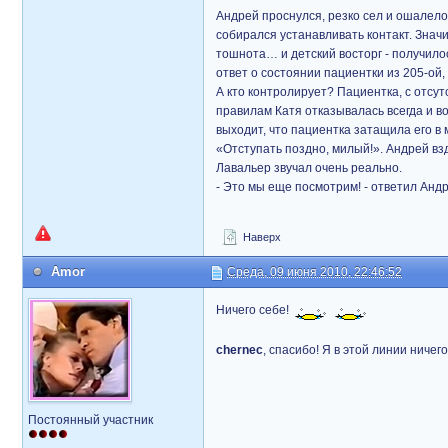
Андрей проснулся, резко сел и ошалело о
собирался устанавливать контакт. Знач
тошнота… и детский восторг - получило
ответ о состоянии пациентки из 205-ой,
А кто контролирует? Пациентка, с отсу
правилам Катя отказывалась всегда и в
выходит, что пациентка затащила его в
«Отступать поздно, милый!». Андрей взд
Лавальер звучал очень реально.
- Это мы еще посмотрим! - ответил Андр
Наверх
Amor
Среда, 09 июня 2010, 22:46:52
Ничего себе!
chernec
, спасибо! Я в этой линии ниче
Постоянный участник