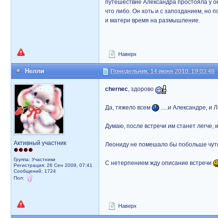
путешествие Александра простояла у ок
что либо. Он хоть и с запозданием, но
и матери время на размышление.
Наверх
Нелли
Понедельник, 14 июня 2010, 19:03:48
chernec
, здорово
Да, тяжело всем
.....и Александре, и 
Думаю, после встречи им станет легче, 
Активный участник
Леониду не помешало бы побольше чут
Группа: Участники
С нетерпением жду описание встречи
Регистрация: 26 Сен 2009, 07:41
Сообщений: 1724
Пол:
Наверх