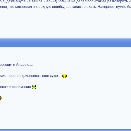
на, даже в купе не зашла. Леонид больше не делал попыток ее разговорить 
 понял, что совершил очередную ошибку, заставив ее ехать. Наверное, нужно 
Леониду, и Андрею....
имхо - неопределенность еще хуже....
кости и понимания