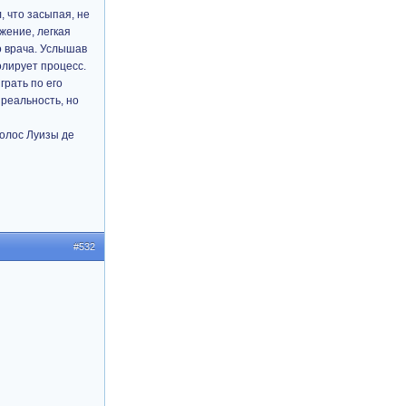
, что засыпая, не
жение, легкая
о врача. Услышав
олирует процесс.
грать по его
 реальность, но
голос Луизы де
#532