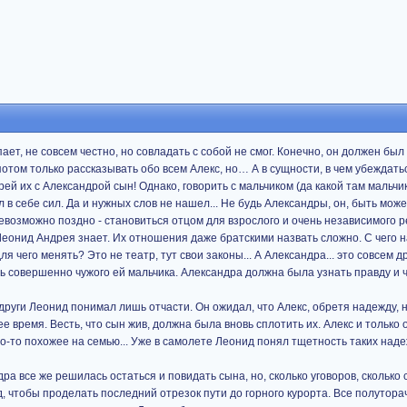
ает, не совсем честно, но совладать с собой не смог. Конечно, он должен был
потом только рассказывать обо всем Алекс, но… А в сущности, в чем убеждат
рей их с Александрой сын! Однако, говорить с мальчиком (да какой там мальчик
 в себе сил. Да и нужных слов не нашел... Не будь Александры, он, быть може
евозможно поздно - становиться отцом для взрослого и очень независимого ре
 Леонид Андрея знает. Их отношения даже братскими назвать сложно. С чего 
ля чего менять? Это не театр, тут свои законы... А Александра... это совсем д
 совершенно чужого ей мальчика. Александра должна была узнать правду и ч
други Леонид понимал лишь отчасти. Он ожидал, что Алекс, обретя надежду, 
ее время. Весть, что сын жив, должна была вновь сплотить их. Алекс и только 
то-то похожее на семью... Уже в самолете Леонид понял тщетность таких надеж
ра все же решилась остаться и повидать сына, но, сколько уговоров, сколько
д, чтобы проделать последний отрезок пути до горного курорта. Все полутор