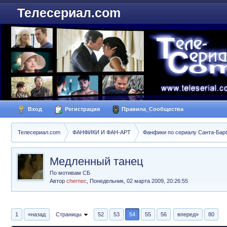
Телесериал.com
Вход
Регистрация
Правила_Сообщества
Телесериал.com
ФАНФИКИ И ФАН-АРТ
Фанфики по сериалу Санта-Барбар
Медленный танец
По мотивам СБ
Автор
chernec
,
Понедельник, 02 марта 2009, 20:26:55
1
«назад
Страницы
52
53
54
55
56
вперед»
80