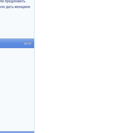
или предложить
было дать женщине
#534