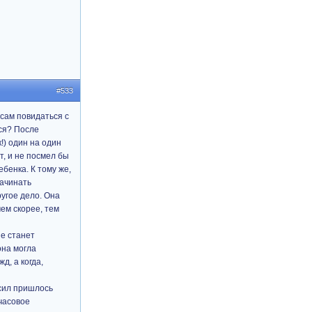
#533
 сам повидаться с
ься? После
!) один на один
т, и не посмел бы
бенка. К тому же,
начинать
ругое дело. Она
ем скорее, тем
не станет
она могла
д, а когда,
 сил пришлось
ачасовое