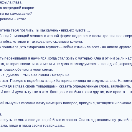
закрыла глаза.
а очередной вопрос:
о ты на самом деле?
рением. - Устал.
отела тебя позлить. Ты как камень - никаких чувств….
Совца? - молодой человек в черной форме поднялся и посмотрел на нее сверх
а юбку, которая и так идеально скрывала колени.
 понимала, что сморозила глупость - война изменила всех - но ничего другого 
ать переживания я научился, когда стал жить с матерью. Она и отчим были н
шка, которая воспитывала меня и не дала с голоду умереть - попадьей, «вра
в правах обе части моей семьи.
. - Я думала… ты из-за любви к матери не….
о лжет. Прежде о подобных вещах Катерина никогда не задумывалась. На ком
«глядя в глаза своим товарищам», сказать определенные слова, заклеймить, о
. И все. И думать тут не о чем. Даже, если он был твоим другом, или просто… 
рей вынул из кармана пачку немецких папирос, прикурил, затянулся и покачал 
и.
заснуть не могла еще долго, ей было страшно. Она вглядывалась внутрь собс
 сама, глядя в глаза своим товарищам…