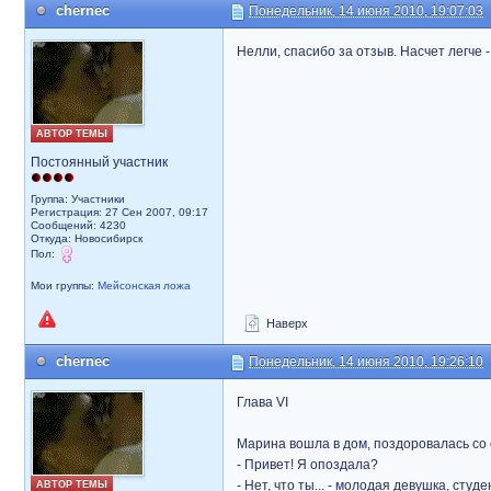
chernec
Понедельник, 14 июня 2010, 19:07:03
Нелли, спасибо за отзыв. Насчет легче - 
АВТОР ТЕМЫ
Постоянный участник
Группа: Участники
Регистрация: 27 Сен 2007, 09:17
Сообщений: 4230
Откуда: Новосибирск
Пол:
Мои группы:
Мейсонская ложа
Наверх
chernec
Понедельник, 14 июня 2010, 19:26:10
Глава VI
Марина вошла в дом, поздоровалась со 
- Привет! Я опоздала?
- Нет, что ты... - молодая девушка, сту
АВТОР ТЕМЫ