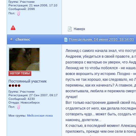
Группа: Участники
Регистрация: 21 мая 2006, 17:10
Сообщений: 2096
Пол:
Наверх
chernec
Понедельник, 14 июня 2010, 18:34:03
Леонид с самого начала знал, что поступ
Андреем, убедиться в своей правоте, а 
разговора с матерью он уверен, что Анд
Леонид не то чтобы побоялся - не нашел
вовсе ворошить эту историю. Поздно - н
АВТОР ТЕМЫ
пусть не так хорошо, как следовало, но
Постоянный участник
перемены, как их начинать? А главное, д
воспитывала, любила и пережила смерть
Группа: Участники
Регистрация: 27 Сен 2007, 09:17
лучше!
Сообщений: 4230
Вот только настроение давней своей по
Откуда: Новосибирск
Пол:
отдаляться от него, как делала последн
сотворить чудо... может быть, создать ч
Мои группы:
Мейсонская ложа
наконец, долетели...
К счастью, в последний момент Александ
приложить, прежде чем они сели в поез