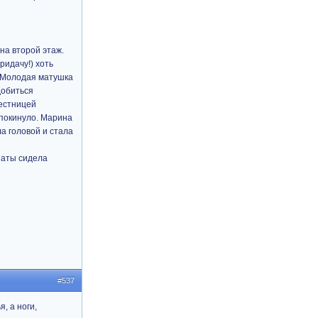
на второй этаж.
ридачу!) хоть
. Молодая матушка
добиться
лестницей
 покинуло. Марина
а головой и стала
наты сидела
#537
, а ноги,