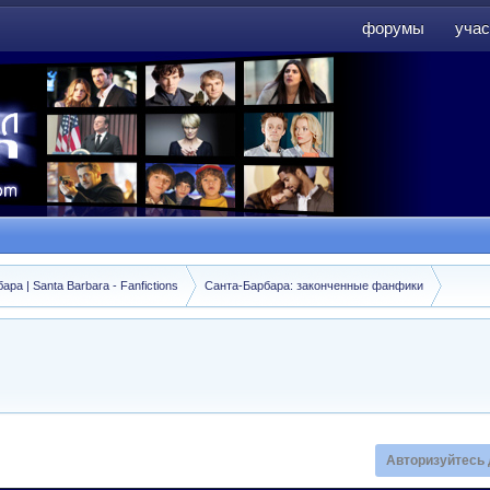
форумы
учас
форумы
учас
а | Santa Barbara - Fanfictions
Санта-Барбара: законченные фанфики
Авторизуйтесь 