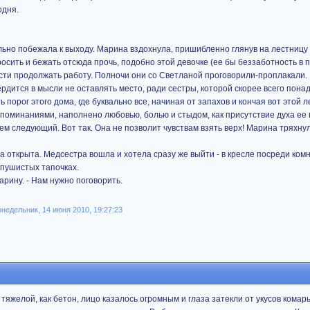
одня.
ьно побежала к выходу. Марина вздохнула, пришибленно глянув на лестницу 
росить и бежать отсюда прочь, подобно этой девочке (ее бы беззаботность в п
ти продолжать работу. Полночи они со Светланой проговорили-проплакали
рдится в мысли не оставлять место, ради сестры, которой скорее всего пона
 порог этого дома, где буквально все, начиная от запахов и кончая вот этой 
поминаниями, наполнено любовью, болью и стыдом, как присутствие духа ее
ем следующий. Вот так. Она не позволит чувствам взять верх! Марина тряхнул
а открыта. Медсестра вошла и хотела сразу же выйти - в кресле посреди ком
 пушистых тапочках.
арину. - Нам нужно поговорить.
недельник, 14 июня 2010, 19:27:23
яжелой, как бетон, лицо казалось огромным и глаза затекли от укусов комарья