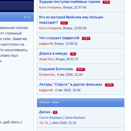
Худшие поступки любимых героев
176
Катя Очкарева
,
Вчера, 22:37:40
#531
Кто из матерей Мейсона ему больше
подходит?
217
 звериным тропам,
Катя Очкарева
,
Вчера, 13:55:29
этот странный
Что слушает luigiperelli
о себе. Заметив,
2114
luigiperelli
,
Вчера, 13:38:32
н расстелил на
 Но насытившись,
Дорога в никуда
50
 словно был
Angel Ren
,
Вчера, 09:41:37
я.
Седьмая Болталка.
6047
Ekatterrina
,
6 Авг 2026, 21:20
Актеры "Спрута" в других фильмах
2533
luigiperelli
,
6 Авг 2026, 16:40
Новые темы
Дилан .
6
Санта-Барбара | Santa Barbara
, дай сбить с
ТА-76
, 1 Июл 2026, 21:24