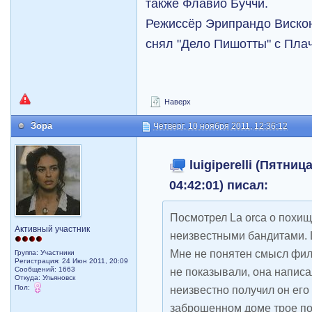
также Флавио Буччи.
Режиссёр Эрипрандо Вискон
снял "Дело Пишотты" с Плач
Наверх
Зора
Четверг, 10 ноября 2011, 12:36:12
luigiperelli (Пятниц
04:42:01) писал:
Посмотрел La orca о похи
Активный участник
неизвестными бандитами. 
Мне не понятен смысл фил
Группа: Участники
Регистрация: 24 Июн 2011, 20:09
Сообщений: 1663
не показывали, она написа
Откуда: Ульяновск
Пол:
неизвестно получил он его
заброшенном доме трое по