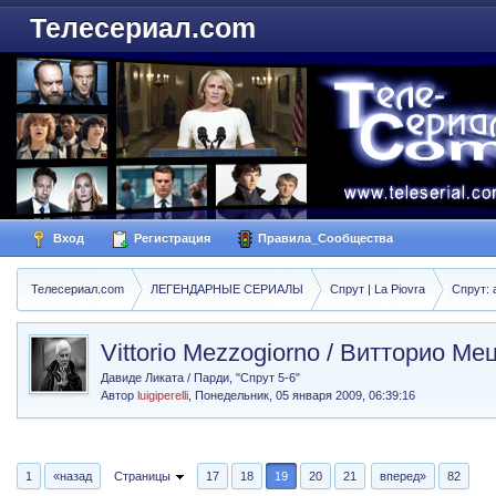
Телесериал.com
Вход
Регистрация
Правила_Сообщества
Телесериал.com
ЛЕГЕНДАРНЫЕ СЕРИАЛЫ
Спрут | La Piovra
Спрут: 
Vittorio Mezzogiorno / Витторио М
Давиде Ликата / Парди, "Спрут 5-6"
Автор
luigiperelli
,
Понедельник, 05 января 2009, 06:39:16
1
«назад
Страницы
17
18
19
20
21
вперед»
82