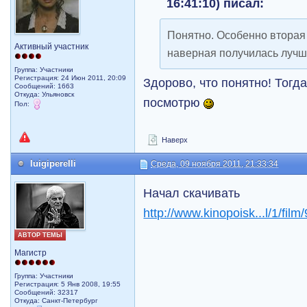
16:41:10) писал:
Понятно. Особенно вторая 
Активный участник
наверная получилась лучш
Группа: Участники
Регистрация: 24 Июн 2011, 20:09
Здорово, что понятно! Тогд
Сообщений: 1663
Откуда: Ульяновск
посмотрю
Пол:
Наверх
luigiperelli
Среда, 09 ноября 2011, 21:33:34
Начал скачивать
http://www.kinopoisk...l/1/film
АВТОР ТЕМЫ
Магистр
Группа: Участники
Регистрация: 5 Янв 2008, 19:55
Сообщений: 32317
Откуда: Санкт-Петербург