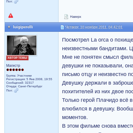
Пол:
Наверх
luigiperelli
Четверг, 10 ноября 2011, 04:42:01
Посмотрел La orca о похищ
неизвестными бандитами. Ц
Мне не понятен смысл филь
АВТОР ТЕМЫ
девушки не показывали, он
Магистр
письмо отцу и неизвестно по
Группа: Участники
Регистрация: 5 Янв 2008, 19:55
Девушку держали в заброш
Сообщений: 32317
Откуда: Санкт-Петербург
похитителей из них двое по
Пол:
Только герой Плачидо всё 
влюбился в девушку. Вообщ
моментов.
В этом фильме снова вмест