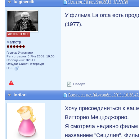
luigiperelli
Четверг, 10 ноября 2011, 18:50:39
У фильма La orca есть прод
(1977).
АВТОР ТЕМЫ
Магистр
Группа: Участники
Регистрация: 5 Янв 2008, 19:55
Сообщений: 32317
Откуда: Санкт-Петербург
Пол:
Наверх
lorilori
Воскресенье, 04 декабря 2011, 16:38:47
Хочу присоединиться к ваш
Витторио Меццоджорно.
Я смотрела недавно фильм 
названием "Сецилия". Фильм