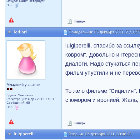
Откуда: Санкт-Петербург
Пол:
Наверх
lorilori
Понедельник, 05 декабря 2011, 21:10:5
luigiperelli, спасибо за сс
ковром". Довольно интересн
диалоги. Надо стучаться п
фильм упустили и не перев
Младший участник
То же о фильме "Сицилия".
Группа: Участники
с юмором и иронией. Жаль,
Регистрация: 4 Дек 2011, 16:31
Сообщений: 65
Пол:
Наверх
luigiperelli
Вторник, 06 декабря 2011, 09:06:23