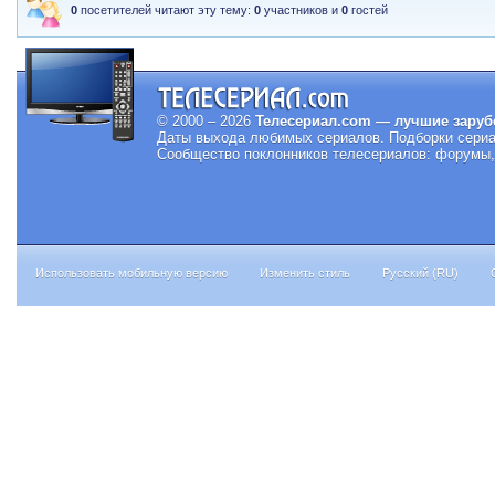
0
посетителей читают эту тему:
0
участников и
0
гостей
© 2000 – 2026
Телесериал.com — лучшие заруб
Даты выхода любимых сериалов.
Подборки сериа
Сообщество поклонников телесериалов: форумы, 
Использовать мобильную версию
Изменить стиль
Русский (RU)