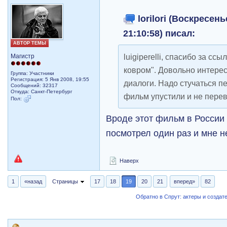
lorilori (Воскресень
21:10:58) писал:
АВТОР ТЕМЫ
luigiperelli, спасибо за с
Магистр
ковром". Довольно интерес
Группа: Участники
Регистрация: 5 Янв 2008, 19:55
диалоги. Надо стучаться 
Сообщений: 32317
Откуда: Санкт-Петербург
фильм упустили и не перев
Пол:
Вроде этот фильм в России
посмотрел один раз и мне н
Наверх
1
«назад
Страницы
17
18
19
20
21
вперед»
82
Обратно в Спрут: актеры и создат