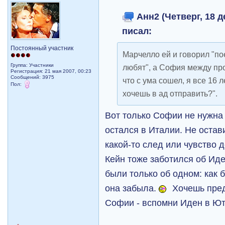
Анн2 (Четверг, 18 д
писал:
Постоянный участник
Марчелло ей и говорил "по
Группа: Участники
любят", а София между пр
Регистрация: 21 мая 2007, 00:23
Сообщений: 3975
что с ума сошел, я все 16 
Пол:
хочешь в ад отправить?".
Вот только Софии не нужна 
остался в Италии. Не остав
какой-то след или чувство 
Кейн тоже заботился об Иде
были только об одном: как
она забыла.
Хочешь пред
Софии - вспомни Иден в Ют