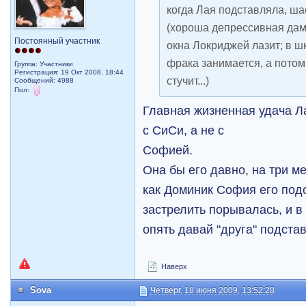
когда Лая подставляла, ша
(хороша депрессивная дамоч
Постоянный участник
окна Локриджей лазит; в 
фрака занимается, а пото
Группа: Участники
Регистрация: 19 Окт 2008, 18:44
стучит...)
Сообщений: 4988
Пол:
Главная жизненная удача Ла
с СиСи, а не с
Софией.
Она бы его давно, на три м
как Доминик София его подс
застрелить порывалась, и в
опять давай "друга" подста
Наверх
Sova
Четверг, 18 июня 2009, 13:52:28