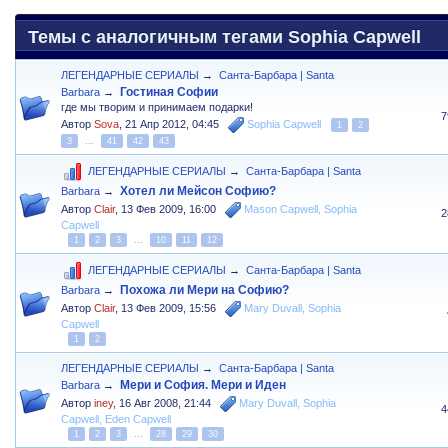
Темы с аналогичным тегами Sophia Capwell
ЛЕГЕНДАРНЫЕ СЕРИАЛЫ
→
Санта-Барбара | Santa
Гостиная Софии
Barbara
→
где мы творим и принимаем подарки!
7
Автор
Sova
,
21 Апр 2012, 04:45
Sophia Capwell
1
2
3
...
41
42
43
ЛЕГЕНДАРНЫЕ СЕРИАЛЫ
→
Санта-Барбара | Santa
Хотел ли Мейсон Софию?
Barbara
→
Автор
Clair
,
13 Фев 2009, 16:00
Mason Capwell
,
Sophia
2
Capwell
1
2
3
...
10
11
12
ЛЕГЕНДАРНЫЕ СЕРИАЛЫ
→
Санта-Барбара | Santa
Похожа ли Мери на Софию?
Barbara
→
Автор
Clair
,
13 Фев 2009, 15:56
Mary Duvall
,
Sophia
Capwell
1
2
ЛЕГЕНДАРНЫЕ СЕРИАЛЫ
→
Санта-Барбара | Santa
Мери и София. Мери и Иден
Barbara
→
Автор
iney
,
16 Авг 2008, 21:44
Mary Duvall
,
Sophia
4
Capwell
,
Eden Capwell
1
2
3
...
28
29
30