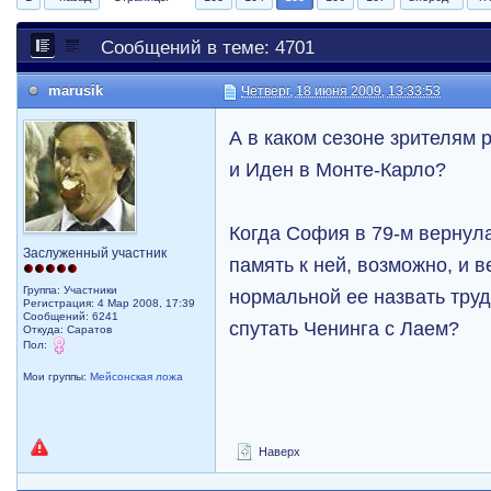
Сообщений в теме: 4701
marusik
Четверг, 18 июня 2009, 13:33:53
А в каком сезоне зрителям 
и Иден в Монте-Карло?
Когда София в 79-м вернула
Заслуженный участник
память к ней, возможно, и в
Группа: Участники
нормальной ее назвать труд
Регистрация: 4 Мар 2008, 17:39
Сообщений: 6241
спутать Ченинга с Лаем?
Откуда: Саратов
Пол:
Мои группы:
Мейсонская ложа
Наверх