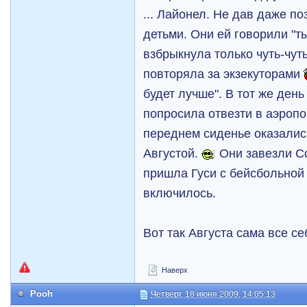
... Лайонел. Не дав даже п
детьми. Они ей говорили "т
взбрыкнула только чуть-чут
повторяла за экзекуторами
будет лучше". В тот же день
попросила отвезти в аэропор
переднем сиденье оказалис
Августой.
Они завезли С
пришла Гуси с бейсбольной 
включилось.
Вот так Августа сама все с
Наверх
Pooh
Четверг, 18 июня 2009, 14:05:13