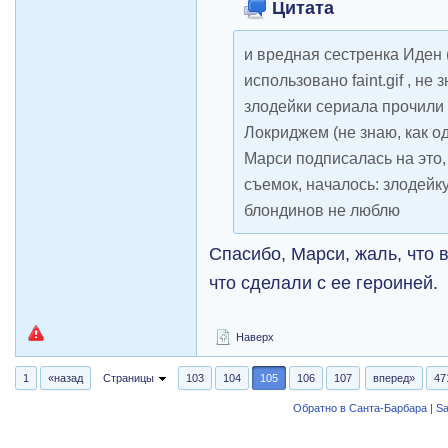
Цитата
и вредная сестренка Иден (
использовано faint.gif , не
злодейки сериала прочили l
Локриджем (не знаю, как одн
Марси подписалась на это,
съемок, началось: злодейку 
блондинов не люблю
Спасибо, Марси, жаль, что 
что сделали с ее героиней.
Наверх
1
«назад
Страницы
103
104
105
106
107
вперед»
47
Обратно в Санта-Барбара | Sa