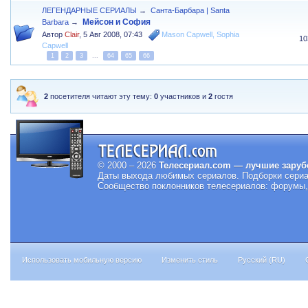
ЛЕГЕНДАРНЫЕ СЕРИАЛЫ
→
Санта-Барбара | Santa
Мейсон и София
Barbara
→
Автор
Clair
,
5 Авг 2008, 07:43
Mason Capwell
,
Sophia
10
Capwell
1
2
3
...
64
65
66
2
посетителя читают эту тему:
0
участников и
2
гостя
© 2000 – 2026
Телесериал.com — лучшие заруб
Даты выхода любимых сериалов.
Подборки сериа
Сообщество поклонников телесериалов: форумы, 
Использовать мобильную версию
Изменить стиль
Русский (RU)