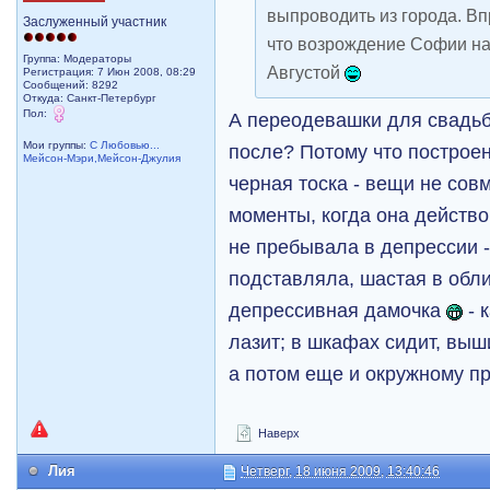
выпроводить из города. В
Заслуженный участник
что возрождение Софии на
Группа: Модераторы
Августой
Регистрация: 7 Июн 2008, 08:29
Сообщений: 8292
Откуда: Санкт-Петербург
Пол:
А переодевашки для свадь
Мои группы:
С Любовью...
после? Потому что построен
Мейсон-Мэри,Мейсон-Джулия
черная тоска - вещи не со
моменты, когда она действ
не пребывала в депрессии -
подставляла, шастая в обл
депрессивная дамочка
- 
лазит; в шкафах сидит, вы
а потом еще и окружному про
Наверх
Лия
Четверг, 18 июня 2009, 13:40:46