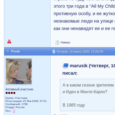
этого три года в "All My Chi
противную особу, и ее жутк
незнакомые люди на улице 
как они ненавидят ее и ее 
Наверх
Pooh
Четверг, 18 июня 2009, 14:08:40
marusik (Четверг, 18
писал:
А в каком сезоне зрителям
Активный участник
и Иден в Монте-Карло?
Группа: Участники
Регистрация: 25 Янв 2008, 07:51
Сообщений: 1789
В 1985 году
Откуда: Россия
Пол: