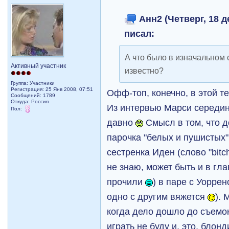
Анн2 (Четверг, 18 д
писал:
А что было в изначальном 
Активный участник
известно?
Группа: Участники
Регистрация: 25 Янв 2008, 07:51
Офф-топ, конечно, в этой т
Сообщений: 1789
Откуда: Россия
Из интервью Марси середин
Пол:
давно
Смысл в том, что 
парочка "белых и пушистых"
сестренка Иден (слово "bit
не знаю, может быть и в гл
прочили
) в паре с Уорре
одно с другим вяжется
). 
когда дело дошло до съемок
играть не буду и, это, бло