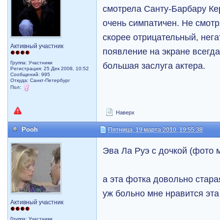
смотрела Санту-Барбару Ке
очень симпатичен. Не смотря
скорее отрицательный, нега
Активный участник
появление на экране всегда
Группа: Участники
большая заслуга актера.
Регистрация: 25 Дек 2008, 10:52
Сообщений: 995
Откуда: Санкт-Петербург
Пол:
Наверх
Pooh
Пятница, 19 марта 2010, 19:55:38
Эва Ла Руэ с дочкой (фото м
а эта фотка довольно старая
уж больно мне нравится эт
Активный участник
Группа: Участники