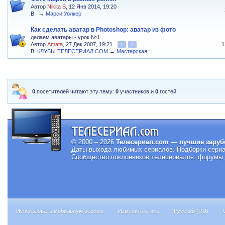
Автор
Nikita S
, 12 Янв 2014, 19:20
В:
→
Марси Уолкер
Как сделать аватар в Photoshop: аватар из фото
делаем аватары - урок №1
Автор
Amata
, 27 Дек 2007, 19:21
1
1
2
В:
КЛУБЫ ТЕЛЕСЕРИАЛ.COM
→
Мастерская
0
посетителей читают эту тему:
0
участников и
0
гостей
© 2000 – 2026
Телесериал.com — лучшие заруб
Даты выхода любимых сериалов.
Подборки сериа
Сообщество поклонников телесериалов: форумы, 
Использовать мобильную версию
Изменить стиль
Русский (RU)