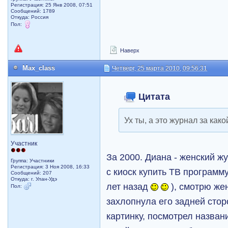
Регистрация: 25 Янв 2008, 07:51
Сообщений: 1789
Откуда: Россия
Пол:
Наверх
Max_class
Четверг, 25 марта 2010, 09:56:31
Цитата
Ух ты, а это журнал за како
Участник
За 2000. Диана - женский ж
Группа: Участники
Регистрация: 3 Ноя 2008, 16:33
с киоск купить ТВ программу
Сообщений: 207
Откуда: г. Улан-Удэ
лет назад
), смотрю же
Пол:
захлопнула его задней сторо
картинку, посмотрел назван