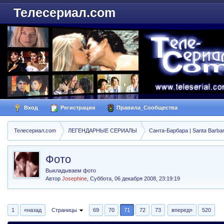
Телесериал.com
Вход
Регистрация
Правила_Сообщества
Телесериал.com
ЛЕГЕНДАРНЫЕ СЕРИАЛЫ
Санта-Барбара | Santa Barba
Фото
Выкладываем фото
Автор
Josephine
,
Суббота, 06 декабря 2008, 23:19:19
1
«назад
Страницы
69
70
71
72
73
вперед»
520