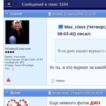
Сообщений в теме: 5194
Lisenok
Четверг, 11 марта 2010, 17:32:47
Max_class (Четверг,
08:03:42) писал:
Активный участник
Я на днях нашёл журнал с 
Группа: Участники
Регистрация: 25 Дек 2008, 10:52
Сообщений: 995
Откуда: Санкт-Петербург
Ух ты, а это журнал за какой
Пол:
Наверх
Долли
Воскресенье, 14 марта 2010, 11:16:08
Еще немного фоток
ДЖО