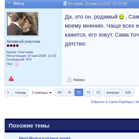
Betsy
Вторник, 30 марта 2010, 15:45:06
Да, это он, родимый
. Сам
моему мнению. Чаще всех е
кажется, его зовут. Сама то
Активный участник
детстве:
Группа: Участники
Регистрация: 15 мая 2009, 14:32
Сообщений: 674
Пол:
Наверх
1
«назад
Страницы
69
70
71
72
73
вперед»
520
Обратно в Санта-Барбара | Sa
Похожие темы
Фото Марси в разных ролях.