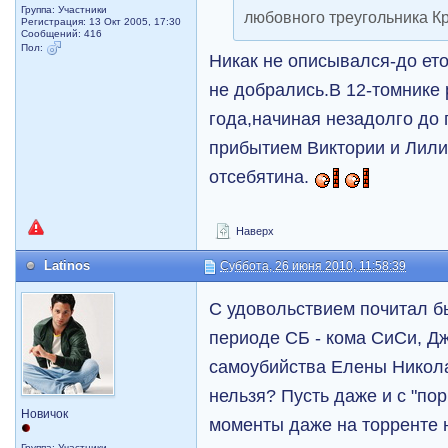
Группа: Участники
любовного треугольника К
Регистрация: 13 Окт 2005, 17:30
Сообщений: 416
Пол:
Никак не описывался-до ет
не добрались.В 12-томнике 
года,начиная незадолго до 
прибытием Виктории и Лили
отсебятина.
Наверх
Latinos
Суббота, 26 июня 2010, 11:58:39
С удовольствием почитал 
периоде СБ - кома СиСи, Дж
самоубийства Елены Николас
нельзя? Пусть даже и с "по
Новичок
моменты даже на торренте 
Группа: Участники