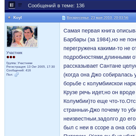
Сообщений в теме: 136
Koyl
Воскресенье, 23 мая 2010, 20:03:56
Самая первая книга описыв
Барбары (за 1984),но не по
перегружена какими-то не 
Участник
подробностями,длинными о
Группа: Участники
рассказывает Сантане целу
Регистрация: 13 Окт 2005, 17:30
Сообщений: 416
(когда она Джо собиралась у
Пол:
борьбе с колумбиискои нарк
Крузе речь идет,но он вроде
Колумбии)то еще что-то.Отс
странныи-Джо почему то уби
неизвестныи,задолго до его
был с неи в ссоре а она со