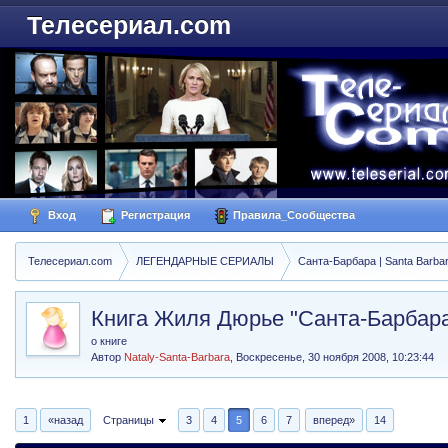
Телесериал.com
Вход
Регистрация
Правила_Сообщества
Телесериал.com
ЛЕГЕНДАРНЫЕ СЕРИАЛЫ
Санта-Барбара | Santa Barba
Книга Жиля Дюрье "Санта-Барбар
о книге
Автор
Nataly-Santa-Barbara
,
Воскресенье, 30 ноября 2008, 10:23:44
1
«назад
Страницы
3
4
5
6
7
вперед»
14