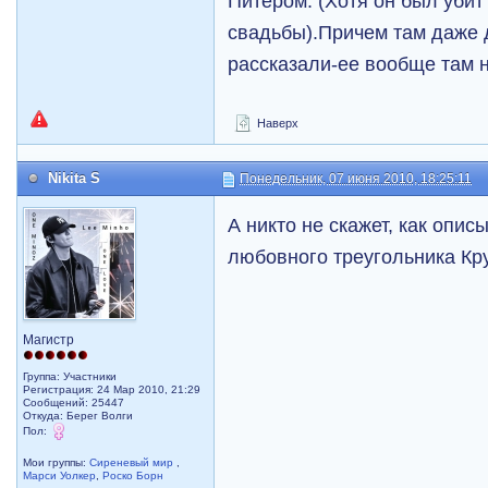
Питером. (Хотя он был уби
свадьбы).Причем там даже 
рассказали-ее вообще там 
Наверх
Nikita S
Понедельник, 07 июня 2010, 18:25:11
А никто не скажет, как опис
любовного треугольника Кр
Магистр
Группа: Участники
Регистрация: 24 Мар 2010, 21:29
Сообщений: 25447
Откуда: Берег Волги
Пол:
Мои группы:
Сиреневый мир
,
Марси Уолкер
,
Роско Борн