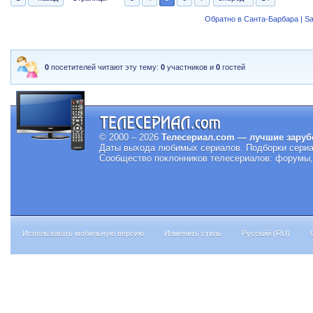
Обратно в Санта-Барбара | Sa
0
посетителей читают эту тему:
0
участников и
0
гостей
© 2000 – 2026
Телесериал.com — лучшие заруб
Даты выхода любимых сериалов.
Подборки сериа
Сообщество поклонников телесериалов: форумы, 
Использовать мобильную версию
Изменить стиль
Русский (RU)