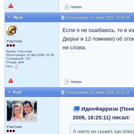
Наверх
Ирен
Понедельник, 07 июня 2010, 19:28:56
Если я не ошибаюсь, то в и
Дюрье и 12-томнике) об это
Участник
ни слова.
Группа: Участники
Регистрация: 10 Дек 2008, 01:38
Сообщений: 151
Откуда: Дом
Пол:
Наверх
Koyl
Понедельник, 07 июня 2010, 19:31:11
ИденФарризи (Поне
2009, 16:25:11) писал:
Участник
А никто не скажет, как опи