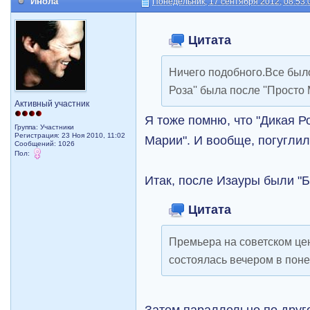
Инола
Понедельник, 17 сентября 2012, 08:53:
Цитата
Ничего подобного.Все было
Роза'' была после ''Просто 
Активный участник
Я тоже помню, что "Дикая Р
Группа: Участники
Регистрация: 23 Ноя 2010, 11:02
Марии". И вообще, погуглил
Сообщений: 1026
Пол:
Итак, после Изауры были "Б
Цитата
Премьера на советском це
состоялась вечером в поне
Затем параллельно по друг