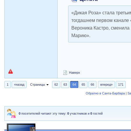
«Дикая Роза» стала треть
тогдашнем первом канале 
Вероника Кастро, сменила
Марию».
Наверх
1
«назад
Страницы
62
63
64
65
66
вперед»
171
Обратно в Санта-Барбара | Sa
0
посетителей читают эту тему:
0
участников и
0
гостей