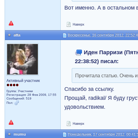
Вот именно. А в остальном 
Наверх
atta
Воскресенье, 16 сентября 2012, 22:52:
Иден Парризи (Пятн
22:38:52) писал:
Прочитала статью. Очень 
Активный участник
Спасибо за ссылку.
Группа: Участники
Регистрация: 28 Фев 2009, 17:55
Прощай, radikal/ Я буду грус
Сообщений: 519
Пол:
удовольствием.
Наверх
mumu
Понедельник, 17 сентября 2012, 00:41: