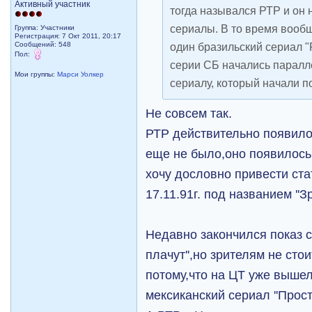
Активный участник
тогда назывался РТР и он 
сериалы. В то время вообщ
Группа: Участники
Регистрация: 7 Окт 2011, 20:17
Сообщений: 548
один бразильский сериал 
Пол:
серии СБ начались паралл
Мои группы:
Марси Уолкер
сериалу, который начали п
Не совсем так.
РТР действительно появилос
еще не было,оно появилось 
хочу дословно привести стате
17.11.91г. под названием ''З
Недавно закончился показ с
плачут'',но зрителям не сто
потому,что на ЦТ уже выше
мексиканский сериал ''Прост