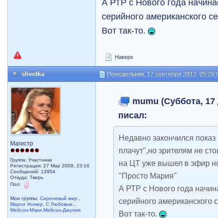
А РТР с Нового года начина
серийного американского се
Вот так-то.
Наверх
shvetka
Понедельник, 17 сентября 2012, 05:28:
mumu (Суббота, 17 д
писал:
Недавно закончился показ 
Магистр
плачут'',но зрителям не ст
Группа: Участники
на ЦТ уже вышел в эфир н
Регистрация: 27 Мар 2009, 23:16
Сообщений: 13954
''Просто Мария''
Откуда: Тверь
Пол:
А РТР с Нового года начин
Мои группы:
Сиреневый мир
,
серийного американского с
Марси Уолкер
,
С Любовью...
Мейсон-Мэри,Мейсон-Джулия
Вот так-то.