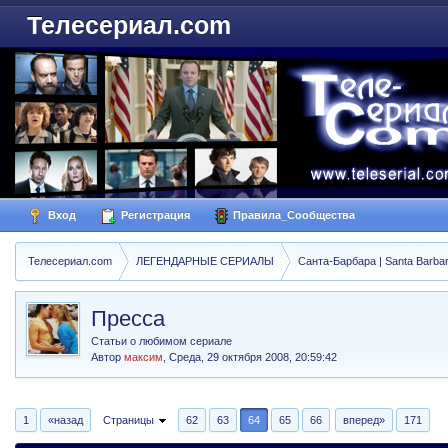
Телесериал.com
Вход
Регистрация
Правила_Сообщества
Телесериал.com
ЛЕГЕНДАРНЫЕ СЕРИАЛЫ
Санта-Барбара | Santa Barba
Пресса
Статьи о любимом сериале
Автор
максим
,
Среда, 29 октября 2008, 20:59:42
1
«назад
Страницы
62
63
64
65
66
вперед»
171