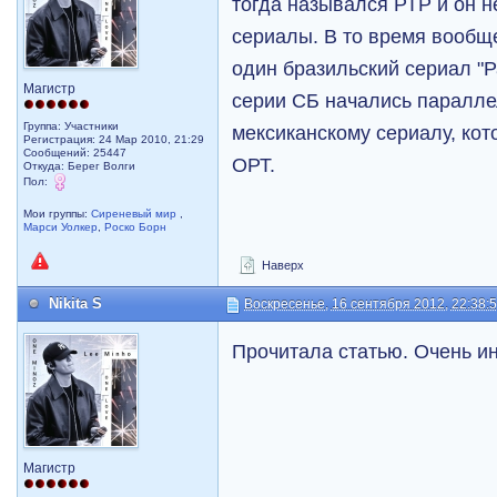
тогда назывался РТР и он н
сериалы. В то время вообще
один бразильский сериал "
Магистр
серии СБ начались паралл
Группа: Участники
мексиканскому сериалу, кот
Регистрация: 24 Мар 2010, 21:29
Сообщений: 25447
ОРТ.
Откуда: Берег Волги
Пол:
Мои группы:
Сиреневый мир
,
Марси Уолкер
,
Роско Борн
Наверх
Nikita S
Воскресенье, 16 сентября 2012, 22:38:
Прочитала статью. Очень и
Магистр