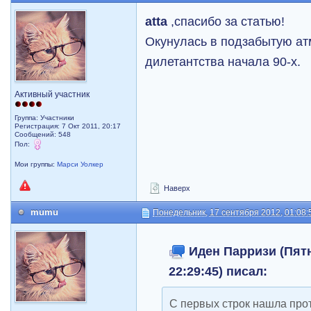
atta
,спасибо за статью!
Окунулась в подзабытую ат
дилетантства начала 90-х.
Активный участник
Группа: Участники
Регистрация: 7 Окт 2011, 20:17
Сообщений: 548
Пол:
Мои группы:
Марси Уолкер
Наверх
mumu
Понедельник, 17 сентября 2012, 01:08:
Иден Парризи (Пятн
22:29:45) писал:
С первых строк нашла про