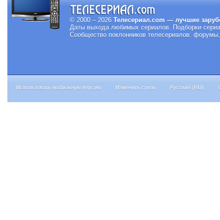
© 2000 – 2026
Телесериал.com — лучшие заруб
Даты выхода любимых сериалов.
Подборки сериа
Сообщество поклонников телесериалов: форумы, 
Использовать мобильную версию
Изменить стиль
Русский (RU)