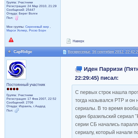
Группа: Участники
Регистрация: 24 Мар 2010, 21:29
Сообщений: 25447
Откуда: Берег Волги
Пол:
Мои группы:
Сиреневый мир
,
Марси Уолкер
,
Роско Борн
Наверх
CapRidge
Воскресенье, 16 сентября 2012, 22:42:
Иден Парризи (Пятн
22:29:45) писал:
Постоянный участник
С первых строк нашла про
Группа: Участники
Регистрация: 17 Фев 2007, 22:52
тогда назывался РТР и он 
Сообщений: 2706
Откуда: Израиль, г.Ашдод
сериалы. В то время вообщ
Пол:
один бразильский сериал 
серии СБ начались паралл
сериалу, который начали п