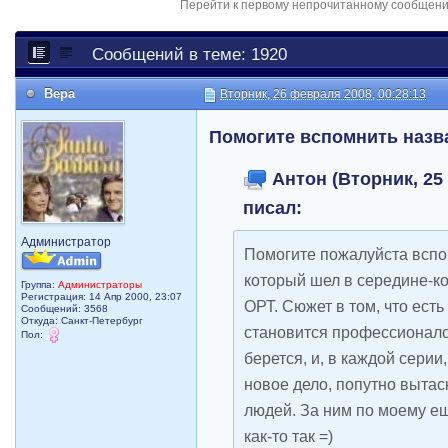
Перейти к первому непрочитанному сообщен
Сообщений в теме: 1920
Вера
Вторник, 26 февраля 2008, 00:28:13
Помогите вспомнить назв
Антон (Вторник, 25 
писал:
Администратор
Помогите пожалуйста вспо
который шел в середине-ко
Группа:
Администраторы
Регистрация: 14 Апр 2000, 23:07
ОРТ. Сюжет в том, что есть
Сообщений: 3568
Откуда: Санкт-Петербург
становится профессионало
Пол:
берется, и, в каждой серии
новое дело, попутно вытас
людей. За ним по моему ещ
как-то так =)