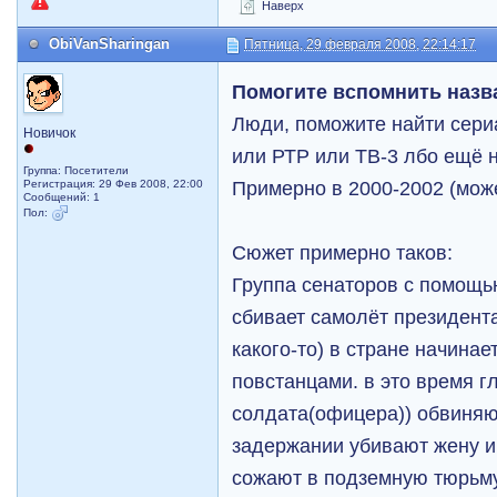
Наверх
ObiVanSharingan
Пятница, 29 февраля 2008, 22:14:17
Помогите вспомнить назв
Люди, поможите найти сери
Новичок
или РТР или ТВ-3 лбо ещё н
Группа: Посетители
Примерно в 2000-2002 (може
Регистрация: 29 Фев 2008, 22:00
Сообщений: 1
Пол:
Сюжет примерно таков:
Группа сенаторов с помощь
сбивает самолёт президент
какого-то) в стране начинае
повстанцами. в это время г
солдата(офицера)) обвиняю
задержании убивают жену и
сожают в подземную тюрьму