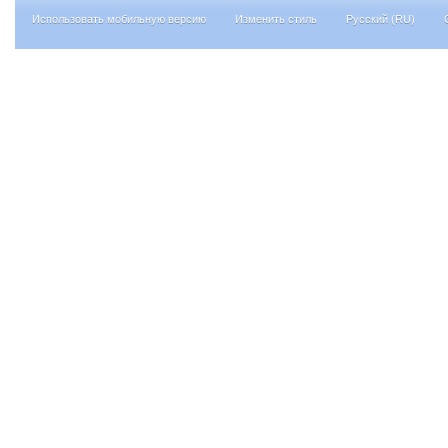
Использовать мобильную версию
Изменить стиль
Русский (RU)