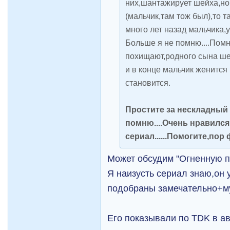
них,шантажирует шейха,но 
(мальчик,там тож был),то т
много лет назад мальчика,у
Больше я не помню....Помн
похищают,родного сына шех
и в конце мальчик женится
становится.
Простите за нескладный 
помню....Очень нравился
сериал......Помогите,пор ф
Может обсудим "Огненную 
Я наизусть сериал знаю,он 
подобраны замечательно+м
Его показывали по TDK в ав