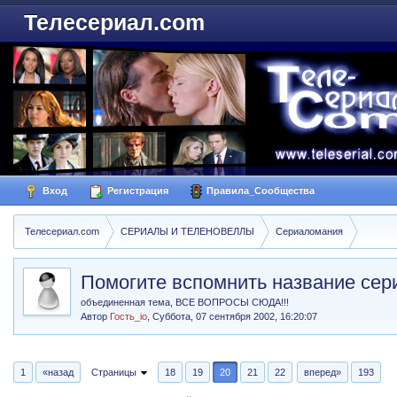
Телесериал.com
Вход
Регистрация
Правила_Сообщества
Телесериал.com
СЕРИАЛЫ И ТЕЛЕНОВЕЛЛЫ
Сериаломания
Помогите вспомнить название сер
объединенная тема, ВСЕ ВОПРОСЫ СЮДА!!!
Автор
Гость_io
,
Суббота, 07 сентября 2002, 16:20:07
1
«назад
Страницы
18
19
20
21
22
вперед»
193