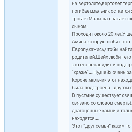
на вертолете,вертолет те
погибает,мальчик остается
трогает.Малыша спасает ш
сыном.
Проходит около 20 лет.У ш
Амина,которую любит этот 
Европу,кажись,чтобы найт
родителей.Шейх любит его
это его ненавидит и подст
"краже"....Ну,шейх очень р
Короче,мальчик этот наход
была подстроена...другом с
В пустыне существует свя
связано со словом смерть)
драгоценные камни,и тольк
находятся....
Этот "друг семьи" каким то