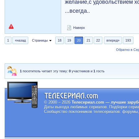
желание,с удовольствием хо
...всегда..
Наверх
1
«назад
Страницы
18
19
20
21
22
вперед»
193
Обратно в Се
1
посетитель читает эту тему:
0
участников и
1
гость
© 2000 – 2026
Телесериал.com — лучшие заруб
Даты выхода любимых сериалов.
Подборки сериа
Сообщество поклонников телесериалов: форумы, 