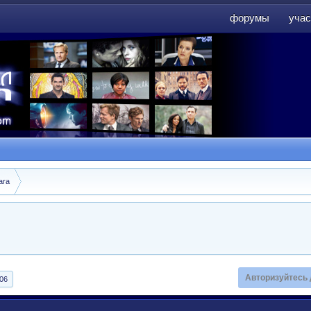
форумы
учас
форумы
учас
ara
Авторизуйтесь 
06