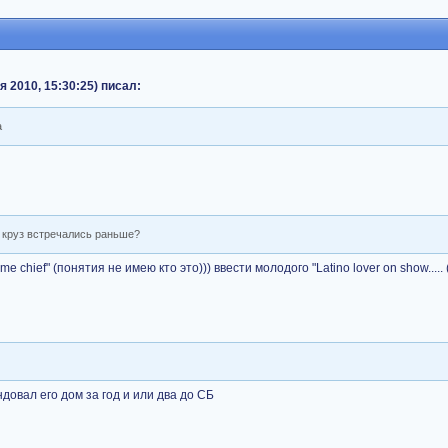
я 2010, 15:30:25) писал:
а
и круз встречались раньше?
e chief" (понятия не имею кто это))) ввести молодого "Latino lover on show..... 
довал его дом за год и или два до СБ