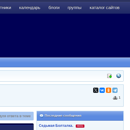
тники
календарь
блоги
группы
каталог сайтов
тники
календарь
блоги
группы
каталог сайтов
1
Последние сообщения
для ответа в теме
Седьмая Болталка.
6031