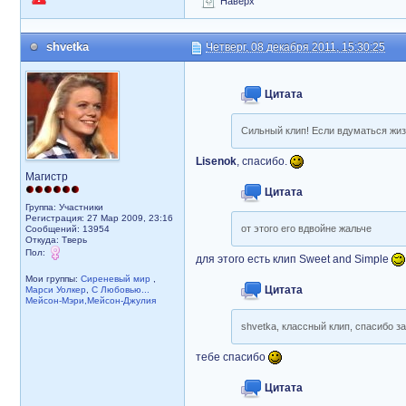
Наверх
shvetka
Четверг, 08 декабря 2011, 15:30:25
Цитата
Сильный клип! Если вдуматься жиз
Lisenok
, спасибо.
Магистр
Цитата
Группа: Участники
Регистрация: 27 Мар 2009, 23:16
от этого его вдвойне жальче
Сообщений: 13954
Откуда: Тверь
Пол:
для этого есть клип Sweet and Simple
Мои группы:
Сиреневый мир
,
Цитата
Марси Уолкер
,
С Любовью...
Мейсон-Мэри,Мейсон-Джулия
shvetka, классный клип, спасибо з
тебе спасибо
Цитата