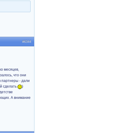
#6344
ко месяцев,
залось, что они
в партнеры - дали
ой сделать
)
детстве
ающих. А внимание