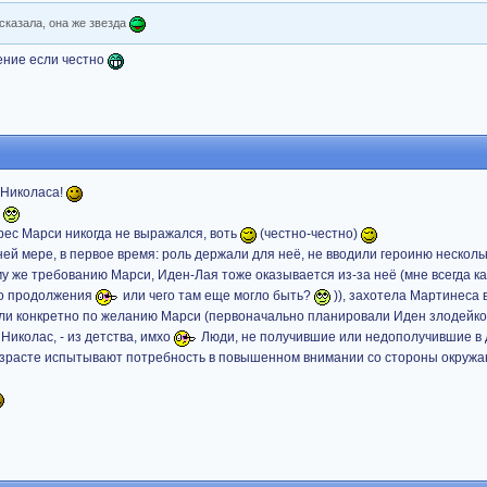
 сказала, она же звезда
ение если честно
 Николаса!
.
адрес Марси никогда не выражался, воть
(честно-честно)
ней мере, в первое время: роль держали для неё, не вводили героиню несколь
 же требованию Марси, Иден-Лая тоже оказывается из-за неё (мне всегда ка
го продолжения
или чего там еще могло быть?
)), захотела Мартинеса 
яли конкретно по желанию Марси (первоначально планировали Иден злодейк
Николас, - из детства, имхо
Люди, не получившие или недополучившие в 
возрасте испытывают потребность в повышенном внимании со стороны окруж