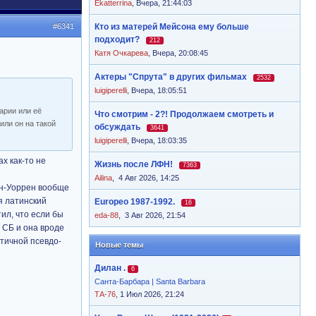
Ekatterrina
,
Вчера, 21:44:03
#6341
Кто из матерей Мейсона ему больше
подходит?
212
Катя Очкарева
,
Вчера, 20:08:45
Актеры "Спрута" в других фильмах
2532
luigiperelli
,
Вчера, 18:05:51
арии или её
Что смотрим - 2?! Продолжаем смотреть и
или он на такой
обсуждать
3641
luigiperelli
,
Вчера, 18:03:35
х как-то не
Жизнь после ЛФН!
7363
Ailina
,
4 Авг 2026, 14:25
ден-Уоррен вообще
я латинский
Europeo 1987-1992.
16
тил, что если бы
eda-88
,
3 Авг 2026, 21:54
о СБ и она вроде
стичной псевдо-
Новые темы
Дилан .
6
Санта-Барбара | Santa Barbara
ТА-76
, 1 Июл 2026, 21:24