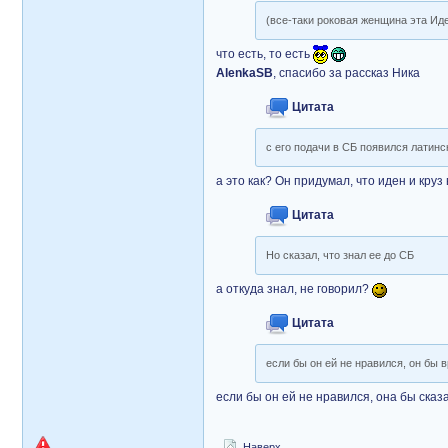
(все-таки роковая женщина эта Ид
что есть, то есть
AlenkaSB
, спасибо за рассказ Ника
Цитата
с его подачи в СБ появился латин
а это как? Он придумал, что иден и кру
Цитата
Но сказал, что знал ее до СБ
а откуда знал, не говорил?
Цитата
если бы он ей не нравился, он бы 
если бы он ей не нравился, она бы сказ
Наверх