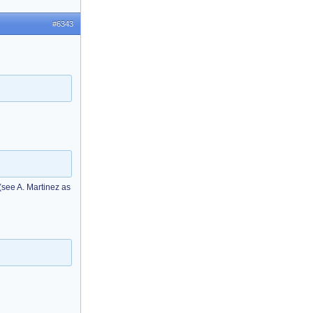
#6343
(see A. Martinez as