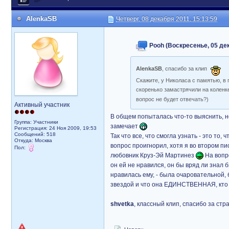
AlenkaSB
Четверг, 08 декабря 2011, 15:13:59
Pooh (Воскресенье, 05 дек
AlenkaSB
, спасибо за клип
Cкажите, у Николаса с памятью, в 
скоренько замастрячили на коленке
вопрос не будет отвечать?)
Активный участник
В общем попыталась что-то выяснить, но
Группа: Участники
замечает
Регистрация: 24 Ноя 2009, 19:53
Сообщений: 518
Так что все, что смогла узнать - это т
Откуда: Москва
вопрос проигнорил, хотя я во втором пи
Пол:
любовник Круз-Эй Мартинез
На вопр
он ей не нравился, он бы вряд ли знал 
нравилась ему, - была очаровательной, б
звездой и что она ЕДИНСТВЕННАЯ, кто в
shvetka
, классный клип, спасибо за ст