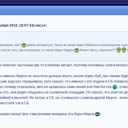
абря 2010, 18:07:24) писал:
принципе, как?
Давно интересует, была ли линия Иден-Лайонел в изначальном сцен
 после того, как отказались от линии Иден-Уоррен
Может быть, спросите??
(
 Николас частенько где-то в облаках витает, поэтому половины слов в вопроса
о, что именно Марси не захотела дальше играть линию Иден-Лай, про линию И
сьме еще раз спрашивала, зато сказал, что именно с его подачи в СБ появилс
ос почему отказалась, мол не нравилась сама линия или Ник Костер
, отве
бы это, они редко общались на съемочной площадке. Но сказал, что знал ее д
ойкой и веселой. Но затем, в СБ, он столкнулся с совсем другой Марси - эгои
ел себя так в СБ.
рашную сказку! (все-таки роковая женщина эта Иден-Марси
)