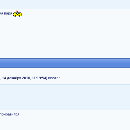
ама пара
 14 декабря 2010, 11:19:54) писал:
 понравился!