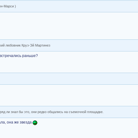
ен-Марси )
ский любовник Круз-Эй Мартинез
з встречались раньше?
вряд ли знал бы это, они редко общались на съемочной площадке.
ала, она же звезда