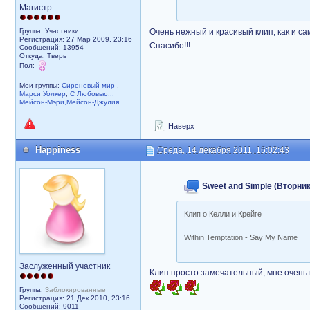
Магистр
Очень нежный и красивый клип, как и с
Группа: Участники
Регистрация: 27 Мар 2009, 23:16
Спасибо!!!
Сообщений: 13954
Откуда: Тверь
Пол:
Мои группы:
Сиреневый мир
,
Марси Уолкер
,
С Любовью...
Мейсон-Мэри,Мейсон-Джулия
Наверх
Happiness
Среда, 14 декабря 2011, 16:02:43
Sweet and Simple (Вторник,
Клип о Келли и Крейге
Within Temptation - Say My Name
Заслуженный участник
Клип просто замечательный, мне очень
Группа:
Заблокированные
Регистрация: 21 Дек 2010, 23:16
Сообщений: 9011