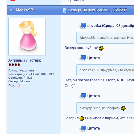
AlenkaSB
Четверг, 08 декабря 2011, 15:45:37
shvetka (Среда, 08 декабр
AlenkaSB
, спасибо за рассказ Ник
Всегда пожалуйста!
Цитата
Активный участник
а это как? Он придумал, что иден 
Группа: Участники
Регистрация: 24 Ноя 2009, 19:53
Сообщений: 518
Нет, он посоветовал "B. Fronz, NBC Daytim
Откуда: Москва
Пол:
Cruz)"
Цитата
а откуда знал, не говорил?
Говорил
Она жила с парнем, кот. арен
Цитата