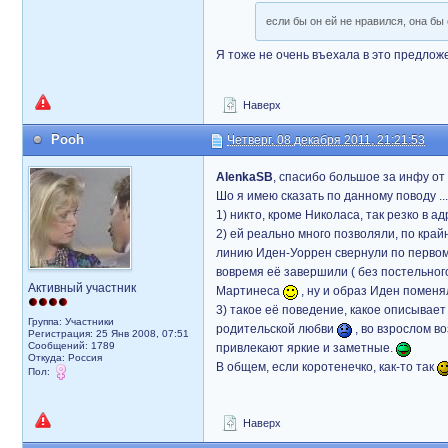
если бы он ей не нравился, она бы
Я тоже не очень въехала в это предлож
Наверх
Pooh
Четверг, 08 декабря 2011, 21:21:53
AlenkaSB
, спасибо большое за инфу от
Шо я имею сказать по данному поводу ..
1) никто, кроме Николаса, так резко в 
2) ей реально много позволяли, по край
линию Иден-Уоррен свернули по первому
вовремя её завершили ( без постельно
Активный участник
Мартинеса
, ну и образ Иден помен
3) такое её поведение, какое описывает 
Группа: Участники
родительской любви
, во взрослом 
Регистрация: 25 Янв 2008, 07:51
Сообщений: 1789
привлекают яркие и заметные.
Откуда: Россия
В общем, если коротенечко, как-то так
Пол:
Наверх