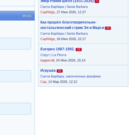
Умер Ронни Шелл (1931-2026)
7
Санта-Барбара | Santa Barbara
CapRidge
, 27 Июн 2026, 12:27
#6342
Как прошёл благотворительно-
ностальгический стрим Эя и Марси
20
Санта-Барбара | Santa Barbara
CapRidge
, 26 Июн 2026, 22:17
Europeo 1987-1992.
16
Спрут | La Piovra
luigiperelli
, 24 Июн 2026, 15:14
Игрушка
61
Санта-Барбара: законченные фанфики
Cap
, 14 Мар 2026, 12:12