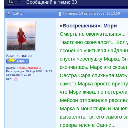
Сообщений в теме: 33
Cathy
Пятница, 16 августа 2002, 18:13:50
«Воскрешения»: Мэри
Смерть не окончательная...
"частично скончался"... Вот
особенно учитывая найденн
Администратор
спустя черепушку Марка. Зн
скончалась, Марк это скрыл
Группа:
Администраторы
Регистрация: 29 Апр 2000, 19:33
Сестра Сара спихнула мать 
Сообщений: 2046
Пол:
самого Марка просто присту
что Мэри жива, но потеряла
Мейсон отправился расслед
Марка в монастырь и нашел 
вызволить, т.к. его самого 
превратился в Санни...