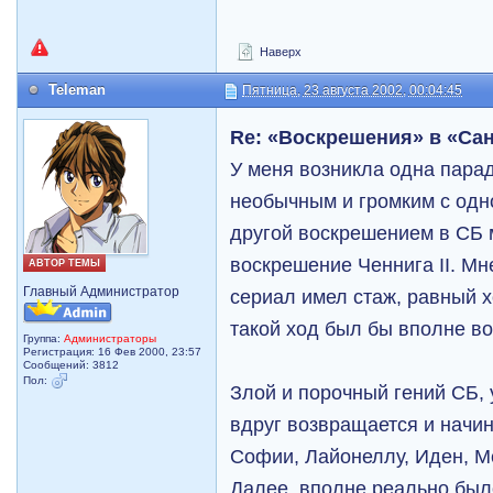
Наверх
Teleman
Пятница, 23 августа 2002, 00:04:45
Re: «Воскрешения» в «Са
У меня возникла одна пара
необычным и громким с одн
другой воскрешением в СБ 
воскрешение Ченнига II. Мн
АВТОР ТЕМЫ
Главный Администратор
сериал имел стаж, равный х
такой ход был бы вполне в
Группа:
Администраторы
Регистрация: 16 Фев 2000, 23:57
Сообщений: 3812
Пол:
Злой и порочный гений СБ, 
вдруг возвращается и начин
Софии, Лайонеллу, Иден, М
Далее, вполне реально было