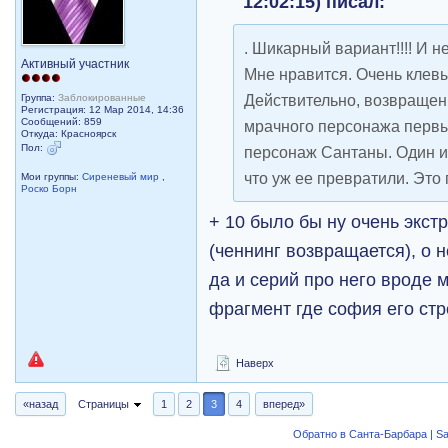
12:02:15) писал:
. Шикарный вариант!!!! И 
Активный участник
Мне нравится. Очень клевы
Действительно, возвращен
Группа:
Заблокированные
Регистрация: 12 Мар 2014, 14:36
Сообщений: 859
мрачного персонажа первы
Откуда: Красноярск
Пол:
персонаж Сантаны. Один и
что уж ее превратили. Это
Мои группы:
Сиреневый мир
,
Роско Борн
+ 10 было бы ну очень экст
(ченнинг возвращается), о н
да и серий про него вроде 
фрагмент где софия его стр
Наверх
«назад
Страницы
1
2
3
4
вперед»
Обратно в Санта-Барбара | Sa