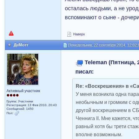
осталась людьми, а не урод
вспоминают о сыне - дочери
Наверх
ДеМотт
Понедельник, 22 сентября 2014, 12:02:
Teleman (Пятница, 2
писал:
Re: «Воскрешения» в «С
Активный участник
У меня возникла одна пар
необычным и громким с од
Группа: Участники
Регистрация: 13 Фев 2010, 20:43
Сообщений: 1450
другой воскрешением в СБ
Пол:
Ченнига II. Мне кажется, ч
равный хотя бы трети стаж
вполне возможным.