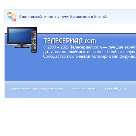
0
посетителей читают эту тему:
0
участников и
0
гостей
© 2000 – 2026
Телесериал.com — лучшие заруб
Даты выхода любимых сериалов.
Подборки сериа
Сообщество поклонников телесериалов: форумы, 
Использовать мобильную версию
Изменить стиль
Русский (RU)