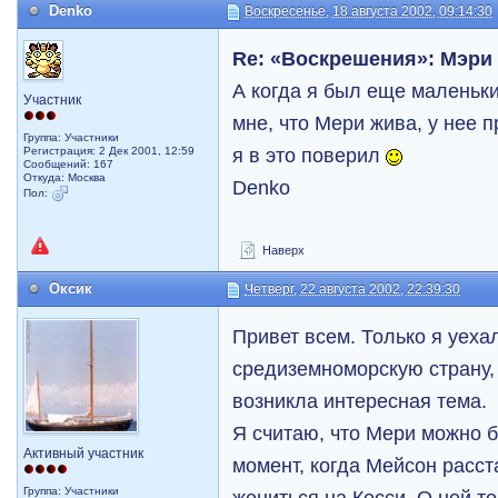
Denko
Воскресенье, 18 августа 2002, 09:14:30
Re: «Воскрешения»: Мэри
А когда я был еще маленьки
Участник
мне, что Мери жива, у нее п
Группа: Участники
я в это поверил
Регистрация: 2 Дек 2001, 12:59
Сообщений: 167
Откуда: Москва
Denko
Пол:
Наверх
Оксик
Четверг, 22 августа 2002, 22:39:30
Привет всем. Только я уеха
средиземноморскую страну, 
возникла интересная тема.
Я считаю, что Мери можно б
Активный участник
момент, когда Мейсон расст
Группа: Участники
жениться на Кесси. О ней т