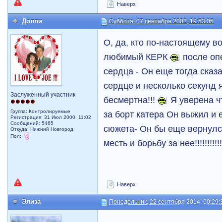
Наверх
Долли
Суббота, 07 сентября 2002, 19:53:05
О, да, кто по-настоящему во
любимый КЕРК
после оп
сердца - Он еще тогда сказ
сердце и несколько секунд 
Заслуженный участник
бесмертна!!!
Я уверена чт
Группа: Контролируемые
за борт катера Он выжил и 
Регистрация: 31 Июл 2000, 11:02
Сообщений: 5465
сюжета- Он бы еще вернулс
Откуда: Нижний Новгород
Пол:
месть и борьбу за нее!!!!!!!!!!!
Наверх
Элиза
Понедельник, 22 сентября 2014, 00:29: