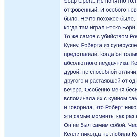
Soap Opera. Не понятно тол
откровенный. И особого нов
было. Нечто похожее было, 
когда там играл Роско Борн.
То же самое с убийством Р
Куину. Роберта из суперусп
представили, когда он толь
абсолютного неудачника. К
дурой, не способной отличи
другого и растаявшей от од
вечера. Особенно меня беси
вспоминала их с Куином са
и говорила, что Роберт нико
эти самые моменты как раз
Он не был самим собой. Чес
Келли никогда не любила К