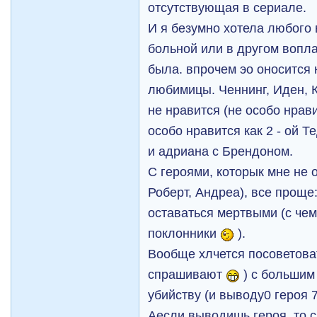
отсутствующая в сериале.
И я безумно хотела любого 
больной или в другом вопл
была. впрочем эо оносится 
любимицы. Ченнинг, Иден, К
не нравится (не особо нрави
особо нравится как 2 - ой Те
и адриана с Брендоном.
С героями, которык мне не 
Роберт, Андреа), все прощ
оставаться мертвыми (с чем
поклонники
).
Вообще хлчется посоветоват
спрашивают
) с большим
убийству (и выводу0 героя 7
Аесли выводишь героя, то с