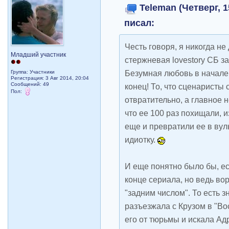
Teleman (Четверг, 1
писал:
Честь говоря, я никогда не
Младший участник
стержневая lovestory СБ за
Безумная любовь в начале
Группа: Участники
Регистрация: 3 Авг 2014, 20:04
Сообщений: 49
конец! То, что сценаристы 
Пол:
отвратительно, а главное 
что ее 100 раз похищали, и
еще и превратили ее в вул
идиотку.
И еще понятно было бы, ес
конце сериала, но ведь во
"задним числом". То есть зн
разъезжала с Крузом в "Во
его от тюрьмы и искала Ад