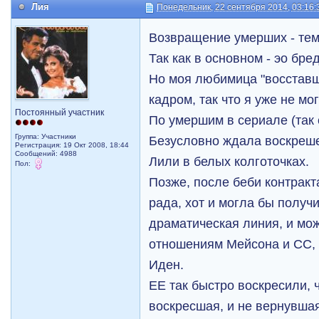
Лия
Понедельник, 22 сентября 2014, 03:16:
Возвращение умерших - тем
Так как в основном - эо бред
Но моя любимица "восставша
кадром, так что я уже не мо
Постоянный участник
По умершим в сериале (так с
Группа: Участники
Безусловно ждала воскреше
Регистрация: 19 Окт 2008, 18:44
Сообщений: 4988
Лили в белых колготочках.
Пол:
Позже, после беби контракт
рада, хот и могла бы получ
драматическая линия, и мож
отношениям Мейсона и СС, н
Иден.
ЕЕ так быстро воскресили, ч
воскресшая, и не вернувшая