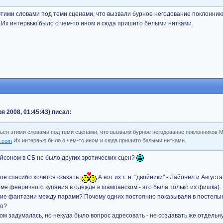
этими словами под теми сценами, что вызвали бурное негодование поклонни
.Их интервью было о чем-то ином и сюда пришито белыми нитками.
 2008, 01:45:43) писал:
ься этими словами под теми сценами, что вызвали бурное негодование поклонников 
.Их интервью было о чем-то ином и сюда пришито белыми нитками.
ейсоном в СБ не было других эротических сцен?
ое спасибо хочется сказать.
А вот их т. н. "двойники" - Лайонел и Август
ме фееричного купания в одежде в шампанском - это была только их фишка). 
ие фантазии между парами? Почему одних постоянно показывали в постельн
ко?
том задумалась, но некуда было вопрос адресовать - не создавать же отдель