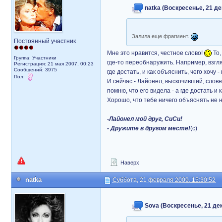
natka (Воскресенье, 21 де
Залила еще фрагмент.
Постоянный участник
Мне это нравится, честное слово!
То,
Группа: Участники
где-то переобнаружить. Например, взгл
Регистрация: 21 мая 2007, 00:23
Сообщений: 3975
где достать, и как объяснить, чего хочу -
Пол:
И сейчас - Лайонел, выскочивший, словн
помню, что его видела - а где достать и 
Хорошо, что тебе ничего объяснять не 
-Лайонел мой друг, СиСи!
- Дружите в другом месте!
(с)
Наверх
natka
Суббота, 21 февраля 2009, 15:30:52
Sova (Воскресенье, 21 дек