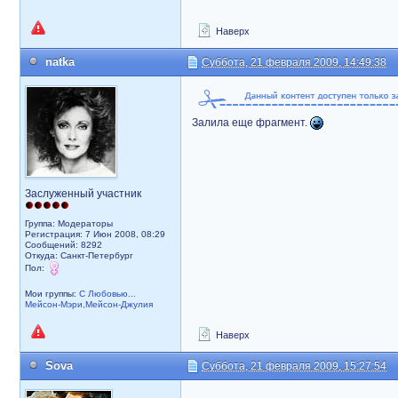
Наверх
natka
Суббота, 21 февраля 2009, 14:49:38
Залила еще фрагмент.
Заслуженный участник
Группа: Модераторы
Регистрация: 7 Июн 2008, 08:29
Сообщений: 8292
Откуда: Санкт-Петербург
Пол:
Мои группы:
С Любовью...
Мейсон-Мэри,Мейсон-Джулия
Наверх
Sova
Суббота, 21 февраля 2009, 15:27:54