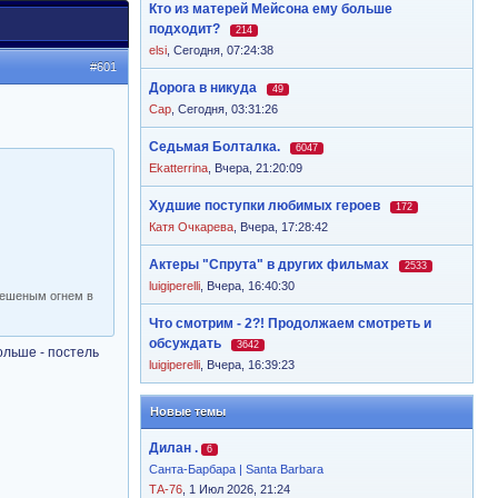
Кто из матерей Мейсона ему больше
подходит?
214
elsi
,
Сегодня, 07:24:38
#601
Дорога в никуда
49
Cap
,
Сегодня, 03:31:26
Седьмая Болталка.
6047
Ekatterrina
,
Вчера, 21:20:09
Худшие поступки любимых героев
172
Катя Очкарева
,
Вчера, 17:28:42
Актеры "Спрута" в других фильмах
2533
luigiperelli
,
Вчера, 16:40:30
бешеным огнем в
Что смотрим - 2?! Продолжаем смотреть и
обсуждать
3642
ольше - постель
luigiperelli
,
Вчера, 16:39:23
Новые темы
Дилан .
6
Санта-Барбара | Santa Barbara
ТА-76
, 1 Июл 2026, 21:24