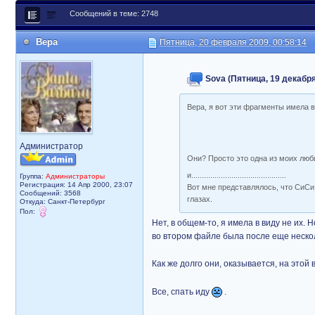
Сообщений в теме: 2748
Вера
Пятница, 20 февраля 2009, 00:58:14
Sova (Пятница, 19 декабря
Вера, я вот эти фрагменты имела в
Администратор
Они? Просто это одна из моих лю
и.............................................
Группа:
Администраторы
Регистрация: 14 Апр 2000, 23:07
Вот мне представлялось, что СиСи
Сообщений: 3568
глазах.
Откуда: Санкт-Петербург
Пол:
Нет, в общем-то, я имела в виду не их.
во втором файле была после еще нескол
Как же долго они, оказывается, на этой
Все, спать иду
.