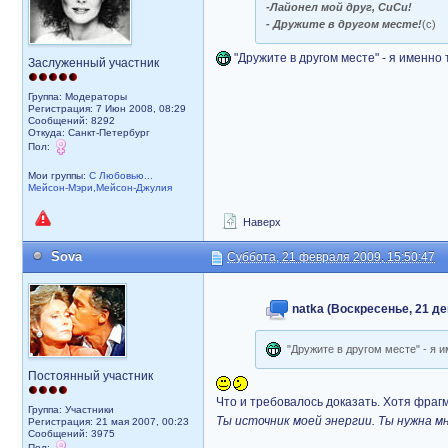
-Лайонел мой друг, СиСи!
- Дружите в другом месте!
(с)
"Дружите в другом месте" - я именно
Заслуженный участник
Группа: Модераторы
Регистрация: 7 Июн 2008, 08:29
Сообщений: 8292
Откуда: Санкт-Петербург
Пол:
Мои группы:
С Любовью...
Мейсон-Мэри,Мейсон-Джулия
Наверх
Sova
Суббота, 21 февраля 2009, 15:50:47
natka (Воскресенье, 21 де
"Дружите в другом месте" - я и
Постоянный участник
Что и требовалось доказать. Хотя фраг
Группа: Участники
Ты источник моей энергии. Ты нужна мн
Регистрация: 21 мая 2007, 00:23
Сообщений: 3975
Пол: