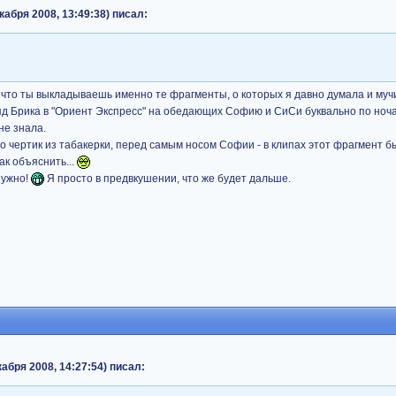
кабря 2008, 13:49:38) писал:
 что ты выкладываешь именно те фрагменты, о которых я давно думала и му
яд Брика в "Ориент Экспресс" на обедающих Софию и СиСи буквально по ноча
 не знала.
о чертик из табакерки, перед самым носом Софии - в клипах этот фрагмент бы
как объяснить...
нужно!
Я просто в предвкушении, что же будет дальше.
абря 2008, 14:27:54) писал: