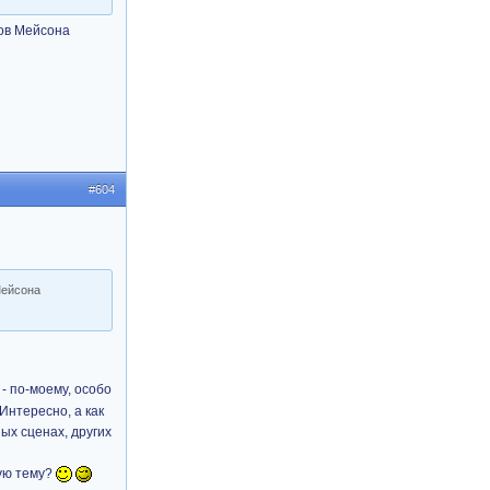
ков Мейсона
#604
Мейсона
а - по-моему, особо
Интересно, а как
ых сценах, других
ную тему?