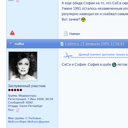
А еще обида Софии на то, что СиСи скр
Ужине 1991 осталось незамеченным упо
регулярно навещал ее и снабжал самым 
Вот зачем?
Наверх
natka
Суббота, 21 февраля 2009, 17:56:43
СиСи и София. София в шубе
летом 
Заслуженный участник
Группа: Модераторы
Регистрация: 7 Июн 2008, 08:29
Сообщений: 8292
Откуда: Санкт-Петербург
Пол:
Мои группы:
С Любовью...
Мейсон-Мэри,Мейсон-Джулия