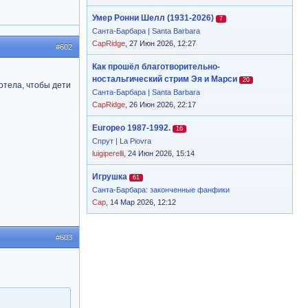
Умер Ронни Шелл (1931-2026)
7
Санта-Барбара | Santa Barbara
CapRidge
, 27 Июн 2026, 12:27
#602
Как прошёл благотворительно-
ностальгический стрим Эя и Марси
20
отела, чтобы дети
Санта-Барбара | Santa Barbara
CapRidge
, 26 Июн 2026, 22:17
Europeo 1987-1992.
16
Спрут | La Piovra
luigiperelli
, 24 Июн 2026, 15:14
Игрушка
61
Санта-Барбара: законченные фанфики
Cap
, 14 Мар 2026, 12:12
#603