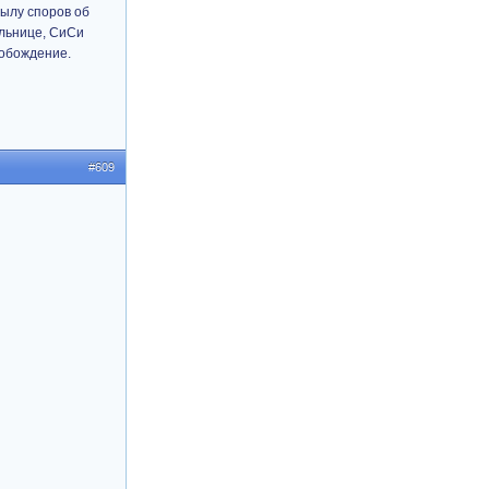
пылу споров об
ольнице, СиСи
вобождение.
#609