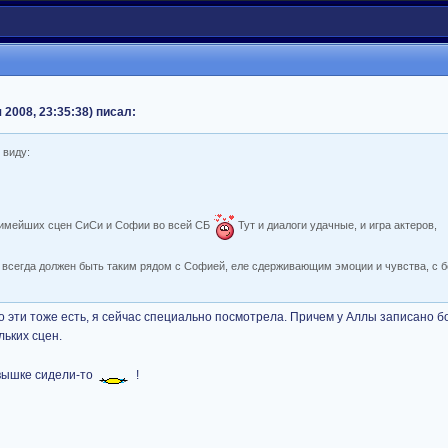
 2008, 23:35:38) писал:
 виду:
бимейших сцен СиСи и Софии во всей СБ
Тут и диалоги удачные, и игра актеров,
 всегда должен быть таким рядом с Софией, еле сдерживающим эмоции и чувства, с 
 Но эти тоже есть, я сейчас специально посмотрела. Причем у Аллы записано б
ьких сцен.
 вышке сидели-то
!