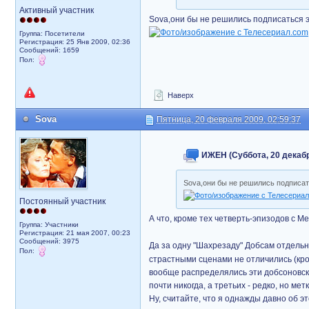
Активный участник
Sova,они бы не решились подписаться 
Группа: Посетители
Регистрация: 25 Янв 2009, 02:36
Сообщений: 1659
Пол:
Наверх
Sova
Пятница, 20 февраля 2009, 02:59:37
ИЖЕН (Суббота, 20 декабря
Sova,они бы не решились подписат
Постоянный участник
А что, кроме тех четверть-эпизодов с М
Группа: Участники
Регистрация: 21 мая 2007, 00:23
Сообщений: 3975
Да за одну "Шахрезаду" Добсам отдельн
Пол:
страстными сценами не отличились (кро
вообще распределялись эти добсоновск
почти никогда, а третьих - редко, но мет
Ну, считайте, что я однажды давно об э