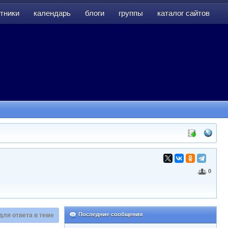
тники
календарь
блоги
группы
каталог сайтов
тники
календарь
блоги
группы
каталог сайтов
0
Последние сообщения
для ответа в теме