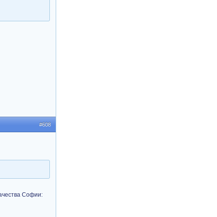
#608
качества Софии: