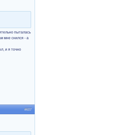
чительно пыталась
м мне снился - а
л, и я точно
#607