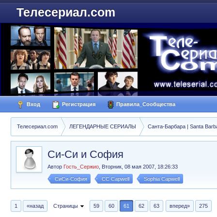
Телесериал.com
Вход
Регистрация
Правила_Сообщества
Телесериал.com
ЛЕГЕНДАРНЫЕ СЕРИАЛЫ
Санта-Барбара | Santa Barb
Си-Си и София
Автор
Гость_Сержио
,
Вторник, 08 мая 2007, 18:26:33
СиСи-София
CC Capwell
Sophia Capwell
1
«назад
Страницы
59
60
61
62
63
вперед»
275